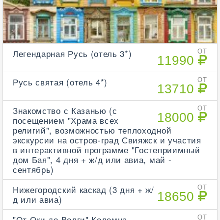
Легендарная Русь (отель 3*)
ОТ
11990
Русь святая (отель 4*)
ОТ
13710
Знакомство с Казанью (с
ОТ
18000
посещением "Храма всех
религий", возможностью теплоходной
экскурсии на остров-град Свияжск и участия
в интерактивной программе "Гостеприимный
дом Бая", 4 дня + ж/д или авиа, май -
сентябрь)
Нижегородский каскад (3 дня + ж/
ОТ
18650
д или авиа)
"От Оки до Волги" Коломна -
ОТ