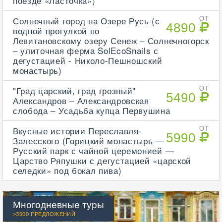
поезде «Ласточка»)
Солнечный город на Озере Русь (с
ОТ
4890
водной прогулкой по
Левитановскому озеру Сенеж – Солнечногорск
– улиточная ферма SolEcoSnails с
дегустацией - Николо-Пешношский
монастырь)
"Град царский, град грозный"
ОТ
5490
Александров – Александровская
слобода – Усадьба купца Первушина
Вкусные истории Переславля-
ОТ
5990
Залесского (Горицкий монастырь —
Русский парк с чайной церемонией —
Царство Ряпушки с дегустацией «царской
селедки» под бокал пива)
Многодневные туры
>3500 ПРЕДЛОЖЕНИЙ