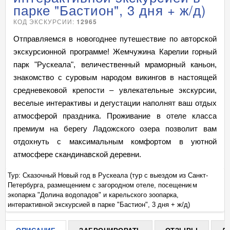
парке "Бастион", 3 дня + ж/д)
КОД ЭКСКУРСИИ:
12965
Отправляемся в новогоднее путешествие по авторской
экскурсионной программе! Жемчужина Карелии горный
парк "Рускеала", величественный мраморный каньон,
знакомство с суровым народом викингов в настоящей
средневековой крепости – увлекательные экскурсии,
веселые интерактивы и дегустации наполнят ваш отдых
атмосферой праздника. Проживание в отеле класса
премиум на берегу Ладожского озера позволит вам
отдохнуть с максимальным комфортом в уютной
атмосфере скандинавской деревни.
Тур: Сказочный Новый год в Рускеала (тур с выездом из Санкт-
Ту
Петербурга, размещением с загородном отеле, посещением
Пе
+
экопарка "Долина водопадов" и карельского зоопарка,
эк
интерактивной экскурсией в парке "Бастион", 3 дня + ж/д)
ин