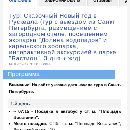
ОПИСАНИЕ
ЗАБРОНИРОВАТЬ
ОТЗЫВЫ
Д
Тур: Сказочный Новый год в
Рускеала (тур с выездом из Санкт-
Петербурга, размещением с
загородном отеле, посещением
экопарка "Долина водопадов" и
карельского зоопарка,
интерактивной экскурсией в парке
"Бастион", 3 дня + ж/д)
КОД ЭКСКУРСИИ:
12965
Программа
Внимание! На сайте указана дата начала тура в Санкт-
Петербурге.
1-й день
~ 07:15 - Посадка в автобус у ст. м. "Площадь
Восстания".
Место посадки:
СПб., ст. м. "Площадь Восстания",
Лиговский просп., 10.