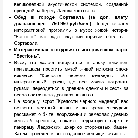
великолепной акустической системой, созданной
природой на берегу Ладожского озера.
Обед в городе Сортавала (за доп. плату,
диапазон цен - 750-950 руб./чел.)
. Перед началом
интерактивной программы в музее живой истории
"Бастiонъ" вас ждет вкусный горячий обед в г.
Сортавала.
Интерактивная экскурсия в историческом парке
"Бастiонъ".
Всех, кто желает погрузиться в эпоху викингов,
приглашаем посетить музей живой истории эпохи
викингов "Крепость черного медведя". Это
интерактивный проект, где всё можно потрогать
руками, переодеться в древние одежды и сесть за
весло настоящего драккара викингов.
На входе у ворот "Крепости черного медведя" вас
встретит местный викинг и во время экскурсии
расскажет о быте, вооружении и ремеслах древних
жителей крепости, покажет территорию парка и
панораму Ладожских шхер со сторожевых башен.
Затем проведет в воссозданное жилище викингов -