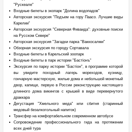
"Рускеале"
Входные билеты в экопарк "Долина водопадов"
Авторская экскурсия "Подъем на гору Паасо. Лучшие виды
Карелии"
Авторская экскурсия "Северная Фиваида": духовные поиски
на Русском Севере"
Авторская экскурсия "Загадки парка "Ваккосалми"
Обзорная экскурсия по городу Сортавала
Входные билеты в Карельский зоопарк
Входные билеты в парк истории "Бастiонъ"
Экскурсия по парку истории "Бастiон", в программе которой
вы увидите походный лагерь мореходов, кузницу,
гончарную мастерскую, жилые дома и небольшой монетный
двор, капище, первую в России реконструкцию настоящего
длинного дома викингов с крышей в виде перевернутого
драккара
Дегустация "Хмельного меда" или сбитня (старинный
медовый безалкогольный напиток)
Трансфер на комфортабельном современном автобусе
Сопровождение профессионального гида на протяжении
всех дней тура