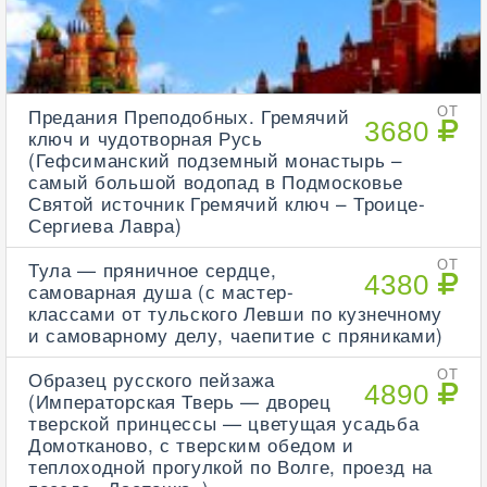
Предания Преподобных. Гремячий
ОТ
3680
ключ и чудотворная Русь
(Гефсиманский подземный монастырь –
самый большой водопад в Подмосковье
Святой источник Гремячий ключ – Троице-
Сергиева Лавра)
Тула — пряничное сердце,
ОТ
4380
самоварная душа (с мастер-
классами от тульского Левши по кузнечному
и самоварному делу, чаепитие с пряниками)
Образец русского пейзажа
ОТ
4890
(Императорская Тверь — дворец
тверской принцессы — цветущая усадьба
Домотканово, с тверским обедом и
теплоходной прогулкой по Волге, проезд на