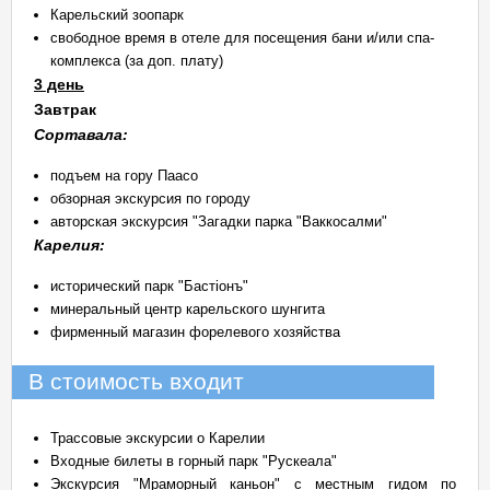
Карельский зоопарк
свободное время в отеле для посещения бани и/или спа-
комплекса (за доп. плату)
3 день
Завтрак
Сортавала:
подъем на гору Паасо
обзорная экскурсия по городу
авторская экскурсия "Загадки парка "Ваккосалми"
Карелия:
исторический парк "Бастiонъ"
минеральный центр карельского шунгита
фирменный магазин форелевого хозяйства
В стоимость входит
Трассовые экскурсии о Карелии
Входные билеты в горный парк "Рускеала"
Экскурсия "Мраморный каньон" с местным гидом по