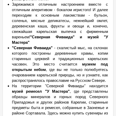
Заряжаемся отличным настроением вместе с
отличным аперитивом - бокалом игристого! И далее
переходим к основным лакомствам - бульон,
соленья, мясные деликатесы, нежнейший омлет,
деревенская каша, фрукты и овощи и, конечно,
свежайшая карельская выпечка с фирменным
вареньем!
"Северная Фиваида" и музей "У
Мастера"
"Северная Фиваида"
- скалистый мыс, на склонах
которого построены деревянные храмы, копии
старинных церквей и традиционных карельских
часовен. Это место считается
музеем под
открытым небом
, где вы не только полюбуетесь
очарованием карельской природы, но и узнаете, как
распространялось православие на Русском Севере.
На территории "Северной Фиваиды" находится
музей ремесел "У Мастера"
, где представлены
образцы минералов и горных пород Северного
Приладожья и других районов Карелии, старинные
предметы быта и ремесел, собранные в Заонежье и
районе Сортавала. Здесь можно купить сувениры из