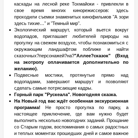
каскады на лесной реке Тохмайоки - привлекли в
свое время многих кинорежиссеров: здесь
проходили съемки знаменитых кинофильмов "А зори
здесь тихие…" и "Темный мир".
Экологический маршрут, который вьется вокруг
водопадов, приглашает любителей природы на
прогулку на свежем воздухе, чтобы познакомиться с
окружающим ландшафтом поближе и найти
сказочных?персонажей?на?
"Аллее?сказок" (Вход
на экотропу оплачивается дополнительно по
желанию).
Подвесные мостики, протянутые прямо над
водопадами, завершают маршрут и позволяют
сделать самые потрясающие кадры.
Горный парк "Рускеала". Новогодняя сказка.
На Новый год вас ждёт особенная экскурсионная
программа!
Не просто прогулка по парку, а
настоящее приключение, где вам нужно будет
выполнить несколько новогодних заданий. Прощание
со Старым годом, воспоминания о самых радостных
и теплых моментах прошедших дней и самое важное