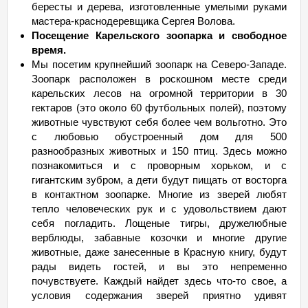
бересты и дерева, изготовленные умелыми руками
мастера-краснодеревщика Сергея Волова.
Посещение Карельского зоопарка и свободное
время.
Мы посетим крупнейший зоопарк на Северо-Западе.
Зоопарк расположен в роскошном месте среди
карельских лесов на огромной территории в 30
гектаров (это около 60 футбольных полей), поэтому
животные чувствуют себя более чем вольготно. Это
с любовью обустроенный дом для 500
разнообразных животных и 150 птиц. Здесь можно
познакомиться и с проворным хорьком, и с
гигантским зубром, а дети будут пищать от восторга
в контактном зоопарке. Многие из зверей любят
тепло человеческих рук и с удовольствием дают
себя погладить. Лощеные тигры, дружелюбные
верблюды, забавные козочки и многие другие
животные, даже занесенные в Красную книгу, будут
рады видеть гостей, и вы это непременно
почувствуете. Каждый найдет здесь что-то свое, а
условия содержания зверей приятно удивят