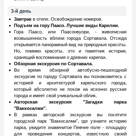
3-й день
Завтрак
в отеле. Освобождение номеров.
Подъем на гору Паасо. Лучшие виды Карелии.
Гора Паасо, или Паасонвуори, - живописная
возвышенность вблизи города Сортавала. Отсюда
открывается панорамный вид на природные красоты.
Но, помимо красоты, это и памятник истории,
хранящий воспоминания о древних карелах.
Обзорная экскурсия по Сортавала.
Во время обзорной автобусно-пешеходной
экскурсии по городу Сортавала вы познакомитесь с
историей и архитектурой карельского города,
который абсолютно не похож на исконно русские
города и имеет свой уникальный облик.
Авторская экскурсия "Загадки парка
"Ваккосалми".
В рамках авторской экскурсии вы посетите
городской парк "Ваккосалми", где узнаете историю
парка, увидите знаменитое Певчее поле - площадку
для проведения концертов, известную своей