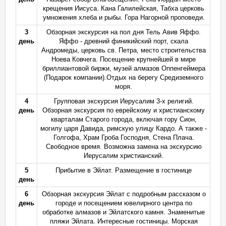
крещения Иисуса. Кана Галилейская, Табха церковь
умножения хлеба и рыбы. Гора Нагорной проповеди.
3
Обзорная экскурсия на пол дня Тель Авив Яффо.
день
Яффо - древний финикийский порт, скала
Андромеды, церковь св. Петра, место строительства
Ноева Ковчега. Посещение крупнейшей в мире
бриллиантовой биржи, музей алмазов Оппенгеймера
(Подарок компании).Отдых на берегу Средиземного
моря.
4
Групповая экскурсия Иерусалим 3-х религий.
день
Обзорная экскурсия по еврейскому и христианскому
кварталам Старого города, включая гору Сион,
могилу царя Давида, римскую улицу Кардо. А также -
Голгофа, Храм Гроба Господня, Стена Плача.
Свободное время. Возможна замена на экскурсию
Иерусалим христианский.
5
Прибытие в Эйлат. Размещение в гостинице
день
6
Обзорная экскурсия Эйлат с подробным рассказом о
день
городе и посещением ювелирного центра по
обработке алмазов и Эйлатского камня. Знаменитые
пляжи Эйлата. Интересные гостиницы. Морская