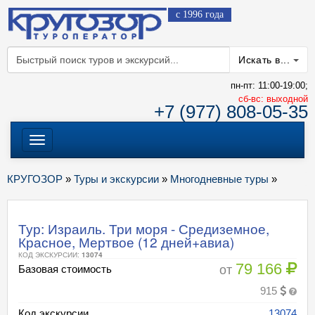
с 1996 года
Искать в...
пн-пт: 11:00-19:00;
cб-вс: выходной
+7 (977) 808-05-35
Меню
КРУГОЗОР
»
Туры и экскурсии
»
Многодневные туры
»
Тур: Израиль. Три моря - Средиземное,
Красное, Мертвое (12 дней+авиа)
КОД ЭКСКУРСИИ:
13074
79 166
от
Базовая стоимость
915
Код экскурсии
13074