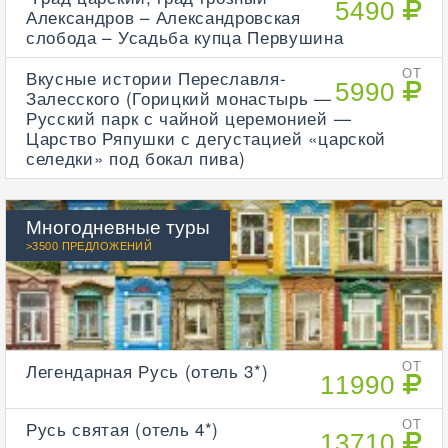
5490
Александров – Александровская
слобода – Усадьба купца Первушина
Вкусные истории Переславля-
ОТ
5990
Залесского (Горицкий монастырь —
Русский парк с чайной церемонией —
Царство Ряпушки с дегустацией «царской
селедки» под бокал пива)
Многодневные туры
>3500 ПРЕДЛОЖЕНИЙ
Легендарная Русь (отель 3*)
ОТ
11990
Русь святая (отель 4*)
ОТ
13710