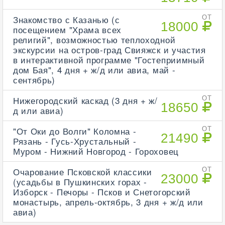
Знакомство с Казанью (с
ОТ
18000
посещением "Храма всех
религий", возможностью теплоходной
экскурсии на остров-град Свияжск и участия
в интерактивной программе "Гостеприимный
дом Бая", 4 дня + ж/д или авиа, май -
сентябрь)
Нижегородский каскад (3 дня + ж/
ОТ
18650
д или авиа)
"От Оки до Волги" Коломна -
ОТ
21490
Рязань - Гусь-Хрустальный -
Муром - Нижний Новгород - Гороховец
Очарование Псковской классики
ОТ
23000
(усадьбы в Пушкинских горах -
Изборск - Печоры - Псков и Снетогорский
монастырь, апрель-октябрь, 3 дня + ж/д или
авиа)