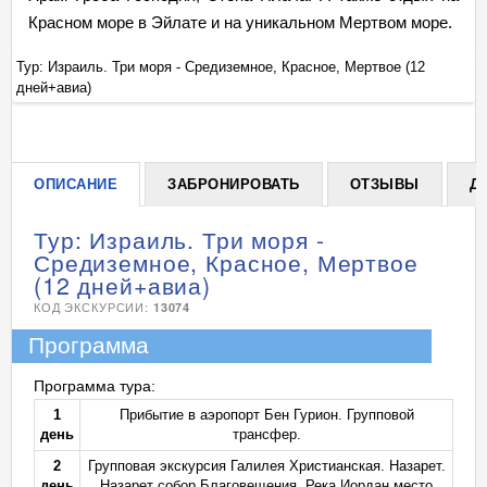
Красном море в Эйлате и на уникальном Мертвом море.
Тур: Израиль. Три моря - Средиземное, Красное, Мертвое (12
Ту
дней+авиа)
дн
+
ОПИСАНИЕ
ЗАБРОНИРОВАТЬ
ОТЗЫВЫ
Д
Тур: Израиль. Три моря -
Средиземное, Красное, Мертвое
(12 дней+авиа)
КОД ЭКСКУРСИИ:
13074
Программа
Программа тура:
1
Прибытие в аэропорт Бен Гурион. Групповой
день
трансфер.
2
Групповая экскурсия Галилея Христианская. Назарет.
день
Назарет собор Благовещения. Река Иордан место