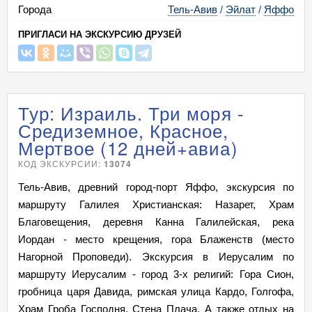
Города
Тель-Авив
/
Эйлат
/
Яффо
ПРИГЛАСИ НА ЭКСКУРСИЮ ДРУЗЕЙ
Тур: Израиль. Три моря -
Средиземное, Красное,
Мертвое (12 дней+авиа)
КОД ЭКСКУРСИИ:
13074
Тель-Авив, древний город-порт Яффо, экскурсия по
маршруту Галилея Христианская: Назарет, Храм
Благовещения, деревня Канна Галилейская, река
Иордан - место крещения, гора Блаженств (место
Нагорной Проповеди). Экскурсия в Иерусалим по
маршруту Иерусалим - город 3-х религий: Гора Сион,
гробница царя Давида, римская улица Кардо, Голгофа,
Храм Гроба Господня, Стена Плача. А также отдых на