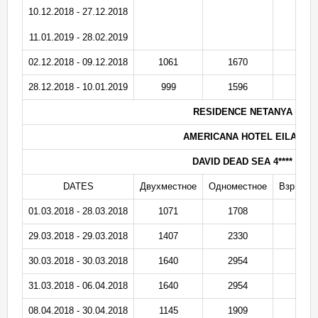
10.12.2018 - 27.12.2018
11.01.2019 - 28.02.2019
02.12.2018 - 09.12.2018
1061
1670
5
28.12.2018 - 10.01.2019
999
1596
5
RESIDENCE NETANYA BB B
AMERICANA HOTEL EILAT BB 
DAVID DEAD SEA 4**** BB B
DATES
Двухместное
Одноместное
Взр. на 
01.03.2018 - 28.03.2018
1071
1708
8
29.03.2018 - 29.03.2018
1407
2330
1
30.03.2018 - 30.03.2018
1640
2954
1
31.03.2018 - 06.04.2018
1640
2954
1
08.04.2018 - 30.04.2018
1145
1909
9