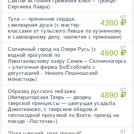
Святой источник Гремячий ключ – Троице-
Сергиева Лавра)
Тула — пряничное сердце,
ОТ
4380
самоварная душа (с мастер-
классами от тульского Левши по кузнечному
и самоварному делу, чаепитие с пряниками)
Солнечный город на Озере Русь (с
ОТ
4890
водной прогулкой по
Левитановскому озеру Сенеж – Солнечногорск
– улиточная ферма SolEcoSnails с
дегустацией - Николо-Пешношский
монастырь)
Образец русского пейзажа
ОТ
4890
(Императорская Тверь — дворец
тверской принцессы — цветущая усадьба
Домотканово, с тверским обедом и
теплоходной прогулкой по Волге, проезд на
поезде «Ласточка»)
"Град царский, град грозный"
ОТ