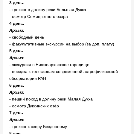
3 день.
- трекинг в долину реки Большая Дукка
- осмотр Семицветного озера
4 день.
Архыз:
- свободный день
- факультативные экскурсии на выбор (за доп. плату)
5 день.
Архыз:
- экскурсия в Нижнеархызское городище
- поездка к телескопам современной астрофизической
обсерватории РАН
6 день.
Архыз:
-
пеший поход в долину реки Малая Дукка
- осмотр Дуккинских озёр
7 день.
Архыз:
- трекинг к озеру Бездонному
8 день.