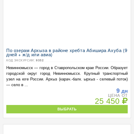
По озерам Архыза в районе хребта Абишира Ахуба (9
дней + ж/д или авиа)
КОД ЭКСКУРСИИ:
9352
Невинномысск — город в Ставропольском крае России. Образует
городской округ город Невинномысск. Крупный транспортный
узел на юге России. Архыз (карач.-балк. ырхыз - селевый поток)
— село в ...
9
дн
ЦЕНА ОТ
25 450
ВЫБРАТЬ