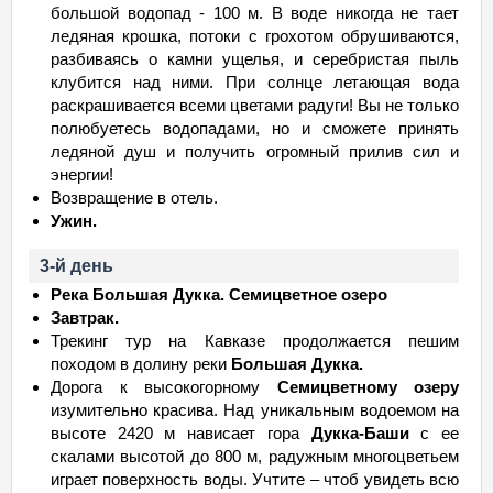
большой водопад - 100 м. В воде никогда не тает
ледяная крошка, потоки с грохотом обрушиваются,
разбиваясь о камни ущелья, и серебристая пыль
клубится над ними. При солнце летающая вода
раскрашивается всеми цветами радуги! Вы не только
полюбуетесь водопадами, но и сможете принять
ледяной душ и получить огромный прилив сил и
энергии!
Возвращение в отель.
Ужин.
3-й день
Река Большая Дукка. Семицветное озеро
Завтрак.
Трекинг тур на Кавказе продолжается пешим
походом в долину реки
Большая Дукка.
Дорога к высокогорному
Семицветному озеру
изумительно красива. Над уникальным водоемом на
высоте 2420 м нависает гора
Дукка-Баши
с ее
скалами высотой до 800 м, радужным многоцветьем
играет поверхность воды. Учтите – чтоб увидеть всю