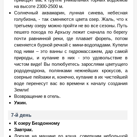
на высоте 2300-2500 м.
Солнечный аквамарин, лунная синева, небесная
голубизна, - так сменяются цвета озер. Жаль, что к
третьему озеру можно пройти не во все сезоны. Путь
пешего похода по Архызу лежит сначала по берегу
почти равнинной реки, где плавает форель, потом
сменяется бурной речкой с мини-водопадами. Купели
под ними – это ванны с гидромассажем, дар самой
природы, и купание в них - это удовольствие в
чистом виде! Вы полюбуетесь зарослями цветущего
рододендрона, полянками нежнейших крокусов, а
озерные пейзажи и, конечно, купание в их чистейшей
воде перенесут вас во времени к началу создания
Земли!
Возвращение в отель.
Ужин.
7-й день
К озеру Бездонному
Завтрак.
Доехав на машине до коша, совершим небольшой