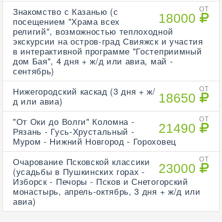
Знакомство с Казанью (с
ОТ
18000
посещением "Храма всех
религий", возможностью теплоходной
экскурсии на остров-град Свияжск и участия
в интерактивной программе "Гостеприимный
дом Бая", 4 дня + ж/д или авиа, май -
сентябрь)
Нижегородский каскад (3 дня + ж/
ОТ
18650
д или авиа)
"От Оки до Волги" Коломна -
ОТ
21490
Рязань - Гусь-Хрустальный -
Муром - Нижний Новгород - Гороховец
Очарование Псковской классики
ОТ
23000
(усадьбы в Пушкинских горах -
Изборск - Печоры - Псков и Снетогорский
монастырь, апрель-октябрь, 3 дня + ж/д или
авиа)