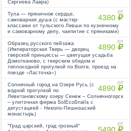
Сергиева Лавра)
Тула — пряничное сердце,
ОТ
4380
самоварная душа (с мастер-
классами от тульского Левши по кузнечному
и самоварному делу, чаепитие с пряниками)
Образец русского пейзажа
ОТ
4890
(Императорская Тверь — дворец
тверской принцессы — цветущая усадьба
Домотканово, с тверским обедом и
теплоходной прогулкой по Волге, проезд на
поезде «Ласточка»)
Солнечный город на Озере Русь (с
ОТ
4890
водной прогулкой по
Левитановскому озеру Сенеж – Солнечногорск
– улиточная ферма SolEcoSnails с
дегустацией - Николо-Пешношский
монастырь)
"Град царский, град грозный"
ОТ
5490