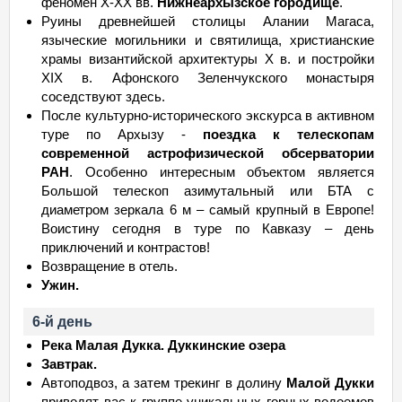
феномен X-XX вв.
Нижнеархызское городище
.
Руины древнейшей столицы Алании Магаса,
языческие могильники и святилища, христианские
храмы византийской архитектуры Х в. и постройки
XIX в. Афонского Зеленчукского монастыря
соседствуют здесь.
После культурно-исторического экскурса в активном
туре по Архызу -
поездка к телескопам
современной астрофизической обсерватории
РАН
. Особенно интересным объектом является
Большой телескоп азимутальный или БТА с
диаметром зеркала 6 м – самый крупный в Европе!
Воистину сегодня в туре по Кавказу – день
приключений и контрастов!
Возвращение в отель.
Ужин.
6-й день
Река Малая Дукка. Дуккинские озера
Завтрак.
Автоподвоз, а затем трекинг в долину
Малой Дукки
приводят вас к группе уникальных горных водоемов