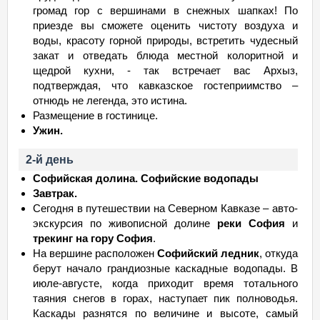
громад гор с вершинами в снежных шапках! По
приезде вы сможете оценить чистоту воздуха и
воды, красоту горной природы, встретить чудесный
закат и отведать блюда местной колоритной и
щедрой кухни, - так встречает вас Архыз,
подтверждая, что кавказское гостеприимство –
отнюдь не легенда, это истина.
Размещение в гостинице.
Ужин.
2-й день
Софийская долина. Софийские водопады
Завтрак.
Сегодня в путешествии на Северном Кавказе – авто-
экскурсия по живописной долине
реки София
и
трекинг на гору София
.
На вершине расположен
Софийский ледник
, откуда
берут начало грандиозные каскадные водопады. В
июле-августе, когда приходит время тотального
таяния снегов в горах, наступает пик полноводья.
Каскады разнятся по величине и высоте, самый