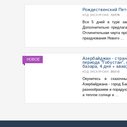
Рождественский Пете
КОД ЭКСКУРСИИ:
12379
Все 5 дней в туре зан
Дополнительно предлага
Отличительная черта про
празднования Нового ...
Азербайджан - стран
НОВОЕ
периода "Гобустан",
базара, 4 дня + авиа
КОД ЭКСКУРСИИ:
35212
Окунитесь в сказочн
Азербайджана - город Ба
разнообразием и пораду
а теплое солнце и ...