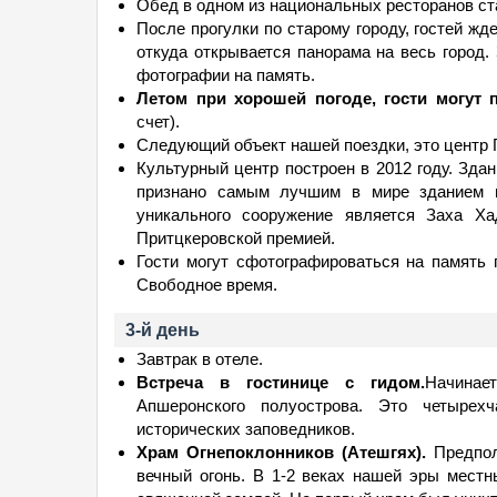
Обед в одном из национальных ресторанов стар
После прогулки по старому городу, гостей жд
откуда открывается панорама на весь город.
фотографии на память.
Летом при хорошей погоде, гости могут п
счет).
Следующий объект нашей поездки, это центр 
Культурный центр построен в 2012 году. Здан
признано самым лучшим в мире зданием пр
уникального сооружение является Заха Ха
Притцкеровской премией.
Гости могут сфотографироваться на память
Свободное время.
3-й день
Завтрак в отеле.
Встреча в гостинице с гидом.
Начинае
Апшеронского полуострова. Это четырех
исторических заповедников.
Xрам Огнепоклонников (Атешгях).
Предпол
вечный огонь. В 1-2 веках нашей эры местн