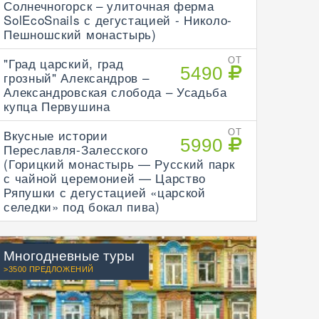
Солнечногорск – улиточная ферма
SolEcoSnails с дегустацией - Николо-
Пешношский монастырь)
"Град царский, град
ОТ
5490
грозный" Александров –
Александровская слобода – Усадьба
купца Первушина
Вкусные истории
ОТ
5990
Переславля-Залесского
(Горицкий монастырь — Русский парк
с чайной церемонией — Царство
Ряпушки с дегустацией «царской
селедки» под бокал пива)
Многодневные туры
>3500 ПРЕДЛОЖЕНИЙ