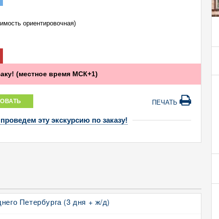
оимость ориентировочная)
Баку! (местное время МСК+1)
ОВАТЬ
ПЕЧАТЬ
 проведем эту экскурсию по заказу!
него Петербурга (3 дня + ж/д)