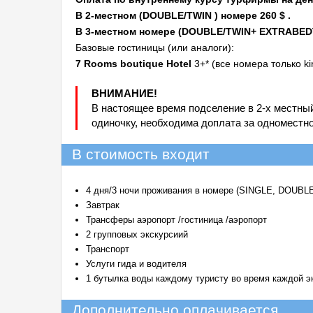
В 2-
местном (DOUBLE/TWIN ) номере 260 $ .
В 3-местном номере (DOUBLE/TWIN+ EXTRA
BED
Базовые гостиницы (или аналоги):
7 Rooms boutique Hotel
3+* (все номера только ki
ВНИМАНИЕ!
В настоящее время подселение в 2-х местны
одиночку, необходима доплата за одноместн
В стоимость входит
4 дня/3 ночи проживания в номере (SINGLE, DOUBLE/
Завтрак
Трансферы аэропорт /гостиница /аэропорт
2 групповых экскурсиий
Транспорт
Услуги гида и водителя
1 бутылка воды каждому туристу во время каждой э
Дополнительно оплачивается