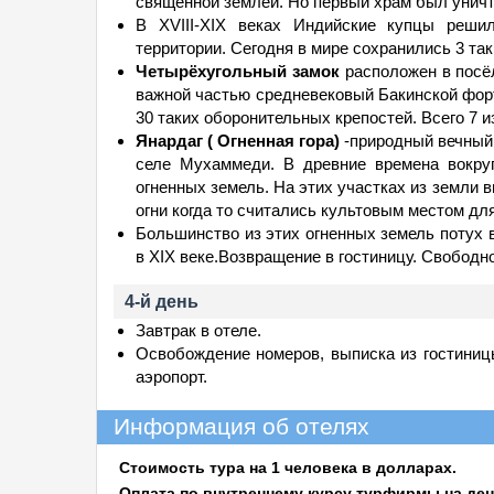
священной землей. Но первый храм был унич
В ХVIII-XIX веках Индийские купцы реш
территории. Сегодня в мире сохранились 3 так
Четырёхугольный замок
расположен в посё
важной частью средневековый Бакинской фор
30 таких оборонительных крепостей. Всего 7 
Янардаг ( Огненная гора)
-природный вечный 
селе Мухаммеди. В древние времена вокру
огненных земель. На этих участках из земли в
огни когда то считались культовым местом дл
Большинство из этих огненных земель потух
в XIX веке.Возвращение в гостиницу. Свободн
4-й день
Завтрак в отеле.
Oсвобождение номеров, выписка из гостиниц
аэропорт.
Информация об отелях
Стоимость тура на 1 человека в долларах.
Оплата по внутреннему курсу турфирмы на ден