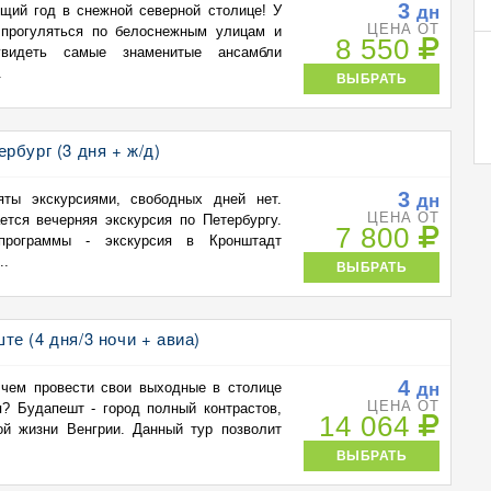
3
дн
щий год в снежной северной столице! У
ЦЕНА ОТ
 прогуляться по белоснежным улицам и
8 550
увидеть самые знаменитые ансамбли
.
ВЫБРАТЬ
рбург (3 дня + ж/д)
3
дн
ты экскурсиями, свободных дней нет.
ЦЕНА ОТ
ется вечерняя экскурсия по Петербургу.
7 800
программы - экскурсия в Кронштадт
..
ВЫБРАТЬ
е (4 дня/3 ночи + авиа)
4
дн
чем провести свои выходные в столице
ЦЕНА ОТ
я? Будапешт - город полный контрастов,
14 064
ой жизни Венгрии. Данный тур позволит
ВЫБРАТЬ