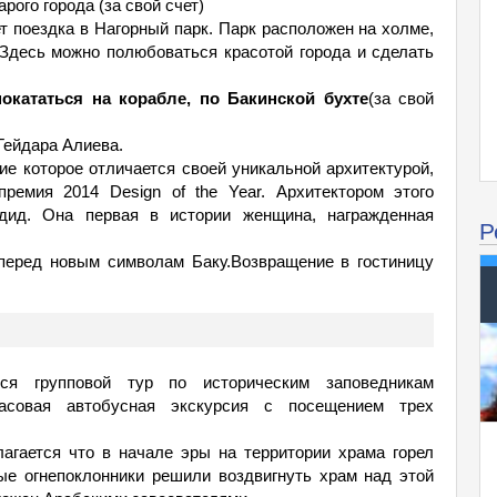
ого города (за свой счет)
ет поездка в Нагорный парк. Парк расположен на холме,
 Здесь можно полюбоваться красотой города и сделать
окататься на корабле, по Бакинской бухте
(за свой
Гейдара Алиева.
ие которое отличается своей уникальной архитектурой,
емия 2014 Design of the Year. Архитектором этого
дид. Она первая в истории женщинa, награжденная
Р
 перед новым символам Баку.Возвращение в гостиницу
тся групповой тур по историческим заповедникам
часовая автобусная экскурсия с посещением трех
агается что в начале эры на территории храма горел
ые огнепоклонники решили воздвигнуть храм над этой