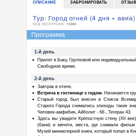
ОПИСАНИЕ
ЗАБРОНИРОВАТЬ
ОТЗЫ
Тур: Город огней (4 дня + авиа)
КОД ЭКСКУРСИИ:
13506
Программа
1-й день
Прилет в Баку. Групповой или индивидуальный 
Свободное время.
2-й день
Завтрак в отеле.
Встреча в гостинице с гидом
. Начинается гр
Старый город был внесен в Список Всемир
Старого Города снимались эпизоды таких зна
Человек-амфибия, Айболит - 66 , Тегеран 43.
Здесь вы увидите Крепостную стену (XII век)
(бани) и мечети, места, где снимали филь
Музей миниатюрной книги, который попал в Кни