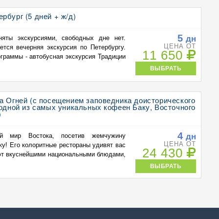
рбург (5 дней + ж/д)
5
дн
яты экскурсиями, свободных дне нет.
ЦЕНА ОТ
ется вечерняя экскурсия по Петербургу.
11 650
граммы - автобусная экскурсия Традиции
ВЫБРАТЬ
а Огней (с посещением заповедника доисторического
 одной из самых уникальных кофеен Баку, Восточного
)
4
дн
ый мир Востока, посетив жемчужину
ЦЕНА ОТ
ку! Его колоритные рестораны удивят вас
24 430
ют вкуснейшими национальными блюдами,
ВЫБРАТЬ