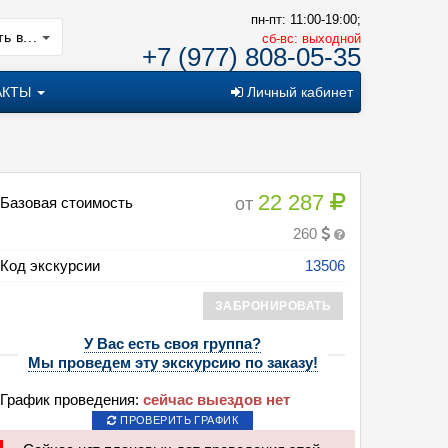
пн-пт: 11:00-19:00;
ь в...
cб-вс: выходной
+7 (977) 808-05-35
АКТЫ
Личный кабинет
22 287
от
Базовая стоимость
260
Код экскурсии
13506
ЗАБРОНИРОВАТЬ
У Вас есть своя группа?
ород огней (4 дня + авиа)
Мы проведем эту экскурсию по заказу!
График проведения:
сейчас выездов нет
ПРОВЕРИТЬ ГРАФИК