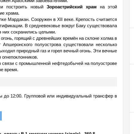
тожен Арабскими завоевателями.
или построить новый
Зороастрийский храм
на этой
ие храма.
лке Мардакaн. Сооружен в XII веке. Крепость считается
тификации. В средневековье вокруг Баку существовала
из них сохранились целыми.
огонь, горящий с древнейших времён на склоне холма в
г Апшеронского полуострова существовали несколько
ыходил природный газ и горел вечный огонь. Эти вечные
я огнепоклонников.
 в связи с промышленной нефтедобычей на полуострове
ое время.
ы до 12:00. Групповой или индивидуальный трансфер в
ь оплаты.
В 1-местном номере (
single
) - 360 $