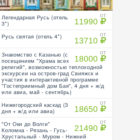
Легендарная Русь (отель
ОТ
11990
3*)
Русь святая (отель 4*)
ОТ
13710
Знакомство с Казанью (с
ОТ
18000
посещением "Храма всех
религий", возможностью теплоходной
экскурсии на остров-град Свияжск и
участия в интерактивной программе
"Гостеприимный дом Бая", 4 дня + ж/д
или авиа, май - сентябрь)
Нижегородский каскад (3
ОТ
18650
дня + ж/д или авиа)
"От Оки до Волги"
ОТ
21490
Коломна - Рязань - Гусь-
Хрустальный - Муром - Нижний