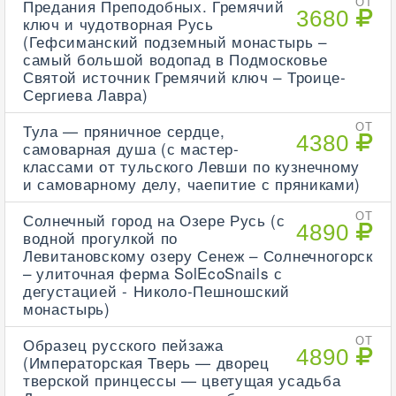
Предания Преподобных. Гремячий
ОТ
3680
ключ и чудотворная Русь
(Гефсиманский подземный монастырь –
самый большой водопад в Подмосковье
Святой источник Гремячий ключ – Троице-
Сергиева Лавра)
Тула — пряничное сердце,
ОТ
4380
самоварная душа (с мастер-
классами от тульского Левши по кузнечному
и самоварному делу, чаепитие с пряниками)
Солнечный город на Озере Русь (с
ОТ
4890
водной прогулкой по
Левитановскому озеру Сенеж – Солнечногорск
– улиточная ферма SolEcoSnails с
дегустацией - Николо-Пешношский
монастырь)
Образец русского пейзажа
ОТ
4890
(Императорская Тверь — дворец
тверской принцессы — цветущая усадьба