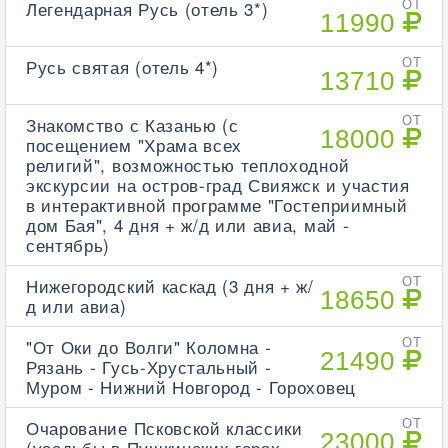
Легендарная Русь (отель 3*)
ОТ
11990
Русь святая (отель 4*)
ОТ
13710
Знакомство с Казанью (с
ОТ
18000
посещением "Храма всех
религий", возможностью теплоходной
экскурсии на остров-град Свияжск и участия
в интерактивной программе "Гостеприимный
дом Бая", 4 дня + ж/д или авиа, май -
сентябрь)
Нижегородский каскад (3 дня + ж/
ОТ
18650
д или авиа)
"От Оки до Волги" Коломна -
ОТ
21490
Рязань - Гусь-Хрустальный -
Муром - Нижний Новгород - Гороховец
Очарование Псковской классики
ОТ
23000
(усадьбы в Пушкинских горах -