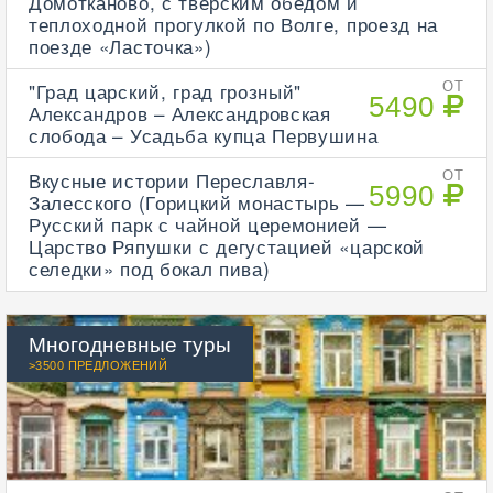
Домотканово, с тверским обедом и
теплоходной прогулкой по Волге, проезд на
поезде «Ласточка»)
"Град царский, град грозный"
ОТ
5490
Александров – Александровская
слобода – Усадьба купца Первушина
Вкусные истории Переславля-
ОТ
5990
Залесского (Горицкий монастырь —
Русский парк с чайной церемонией —
Царство Ряпушки с дегустацией «царской
селедки» под бокал пива)
Многодневные туры
>3500 ПРЕДЛОЖЕНИЙ