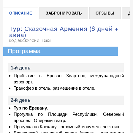
ОПИСАНИЕ
ЗАБРОНИРОВАТЬ
ОТЗЫВЫ
Д
Тур: Сказочная Армения (6 дней +
авиа)
КОД ЭКСКУРСИИ:
13621
Программа
1-й день
Прибытие в Ереван Звартноц международный
аэропорт.
Трансфер в отель, размещение в отеле.
2-й день
Тур по Еревану.
Прогулка по Площади Республики, Северный
проспект, Оперный театр.
Прогулка по Каскаду - огромный монумент лестниц.
Ереванский коньячный завод Арарат - дегустация