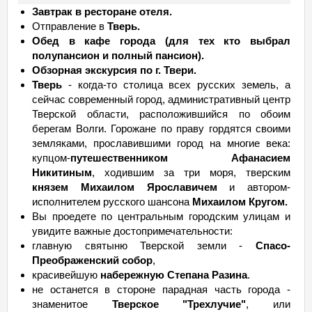
Завтрак в ресторане отеля.
Отправление в
Тверь.
Обед в кафе города (для тех кто выбрал
полупансион и полный пансион).
Обзорная экскурсия по г. Твери.
Тверь
- когда-то столица всех русских земель, а
сейчас современный город, административный центр
Тверской области, расположившийся по обоим
берегам Волги. Горожане по праву гордятся своими
земляками, прославившими город на многие века:
купцом-
путешественником Афанасием
Никитиным
, ходившим за три моря, тверским
князем Михаилом Ярославичем
и автором-
исполнителем русского шансона
Михаилом Кругом.
Вы проедете по центральным городским улицам и
увидите важные достопримечательности:
главную святыню Тверской земли -
Спасо-
Преображенский собор
,
красивейшую
набережную Степана Разина
.
не останется в стороне парадная часть города -
знаменитое
Тверское "Трехлучие"
, или