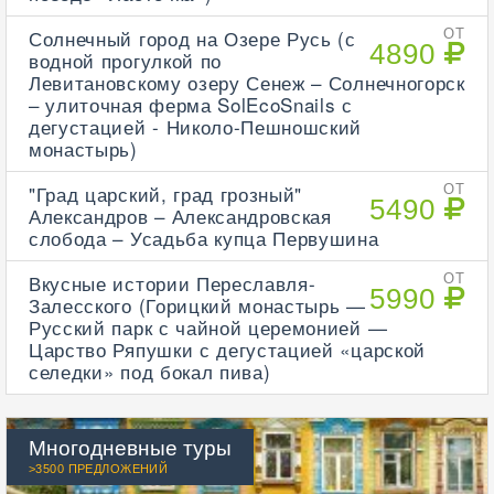
Солнечный город на Озере Русь (с
ОТ
4890
водной прогулкой по
Левитановскому озеру Сенеж – Солнечногорск
– улиточная ферма SolEcoSnails с
дегустацией - Николо-Пешношский
монастырь)
"Град царский, град грозный"
ОТ
5490
Александров – Александровская
слобода – Усадьба купца Первушина
Вкусные истории Переславля-
ОТ
5990
Залесского (Горицкий монастырь —
Русский парк с чайной церемонией —
Царство Ряпушки с дегустацией «царской
селедки» под бокал пива)
Многодневные туры
>3500 ПРЕДЛОЖЕНИЙ