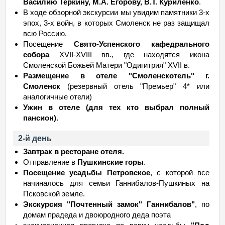
Василию Теркину, М.А. Егорову, В.Т. Куриленко
.
В ходе обзорной экскурсии мы увидим памятники 3-х
эпох, 3-х войн, в которых Смоленск не раз защищал
всю Россию.
Посещение
Свято-Успенского кафедрального
собора
XVII-XVIII вв., где находятся икона
Смоленской Божьей Матери "Одигитрия" XVII в.
Размещение в отеле "Смоленскотель" г.
Смоленск
(резервный отель "Премьер" 4* или
аналогичные отели)
Ужин в отеле (для тех кто выбрал полный
пансион).
2-й день
Завтрак в ресторане отеля.
Отправление в
Пушкинские горы
.
Посещение усадьбы Петровское
, с которой все
начиналось для семьи Ганнибалов-Пушкиных на
Псковской земле.
Экскурсия "Почтенный замок" Ганнибалов"
, по
домам прадеда и двоюродного деда поэта