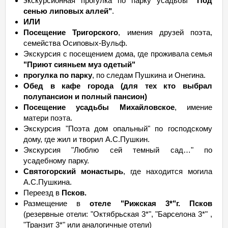
экскурсионная прогулка по парку усадьбы
"Под
сенью липовых аллей"
.
ИЛИ
Посещение Тригорского
, имения друзей поэта,
семейства Осиповых-Вульф.
Экскурсия с посещением дома, где проживала семья
"Приют сияньем муз одетый"
прогулка по парку
, по следам Пушкина и Онегина.
Обед в кафе города (для тех кто выбрал
полупансион и полный пансион)
Посещение усадьбы Михайловское
, имение
матери поэта.
Экскурсия "Поэта дом опальный" по господскому
дому, где жил и творил А.С.Пушкин.
Экскурсия "Люблю сей темный сад…" по
усадебному парку.
Святогорский монастырь
, где находится могила
А.С.Пушкина.
Переезд в
Псков.
Размещение в
отеле "Рижская 3*"г. Псков
(резервные отели: "Октябрьская 3*", "Барселона 3*" ,
"Транзит 3*" или аналогичные отели)