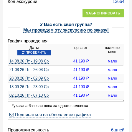
Код экскурсии
13664
ЗАБРОНИРОВАТЬ
У Вас есть своя группа?
Мы проведем эту экскурсию по заказу!
График проведения:
Даты
цена от
наличие
мест
ПРОВЕРИТЬ
14.08.26 Пт - 19.08 Ср
41 190
мало
21.08.26 Пт - 26.08 Ср
41 190
мало
28.08.26 Пт - 02.09 Ср
41 190
мало
18.09.26 Пт - 23.09 Ср
41 190
мало
02.10.26 Пт - 07.10 Ср
41 190
мало
16.10.26 Пт - 21.10 Ср
41 190
мало
*указана базовая цена за одного человека
Подписаться на обновление графика
Продолжительность
6 дней