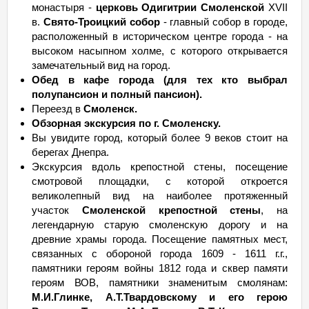
монастыря -
церковь Одигитрии Смоленской
XVII
в.
Свято-Троицкий собор
- главный собор в городе,
расположенный в историческом центре города - на
высоком насыпном холме, с которого открывается
замечательный вид на город.
Обед в кафе города (для тех кто выбрал
полупансион и полный пансион).
Переезд в
Смоленск.
Обзорная экскурсия по г. Смоленску.
Вы увидите город, который более 9 веков стоит на
берегах Днепра.
Экскурсия вдоль крепостной стены, посещение
смотровой площадки, с которой откроется
великолепный вид на наиболее протяженный
участок
Смоленской крепостной стены
, на
легендарную старую смоленскую дорогу и на
древние храмы города. Посещение памятных мест,
связанных с обороной города 1609 - 1611 г.г.,
памятники героям войны 1812 года и сквер памяти
героям ВОВ, памятники знаменитым смолянам:
М.И.Глинке, А.Т.Твардовскому и его герою