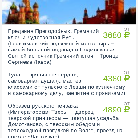
Предания Преподобных. Гремячий
ОТ
3680
ключ и чудотворная Русь
(Гефсиманский подземный монастырь –
самый большой водопад в Подмосковье
Святой источник Гремячий ключ – Троице-
Сергиева Лавра)
Тула — пряничное сердце,
ОТ
4380
самоварная душа (с мастер-
классами от тульского Левши по кузнечному
и самоварному делу, чаепитие с пряниками)
Образец русского пейзажа
ОТ
4890
(Императорская Тверь — дворец
тверской принцессы — цветущая усадьба
Домотканово, с тверским обедом и
теплоходной прогулкой по Волге, проезд на
поезде «Ласточка»)