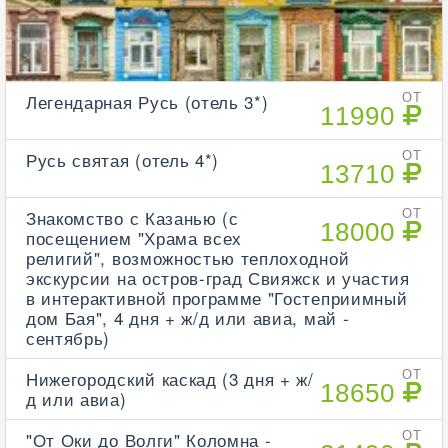
Легендарная Русь (отель 3*)
ОТ
11990
Русь святая (отель 4*)
ОТ
13710
Знакомство с Казанью (с
ОТ
18000
посещением "Храма всех
религий", возможностью теплоходной
экскурсии на остров-град Свияжск и участия
в интерактивной программе "Гостеприимный
дом Бая", 4 дня + ж/д или авиа, май -
сентябрь)
Нижегородский каскад (3 дня + ж/
ОТ
18650
д или авиа)
"От Оки до Волги" Коломна -
ОТ