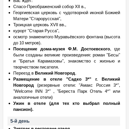
Вас ждет:
Спасо-Преображенский собор XII в.,
Георгиевская церковь с чудотворной иконой Божией
Матери "Старорусская",
Троицкая церковь XVII вв.,
курорт "Старая Русса",
осмотр знаменитого Муравьёвского фонтана (высота
до 10 метров).
Посещение дома-музея Ф.М. Достоевского
, где
были созданы великие произведения: роман "Бесы"
и "Братья Карамазовы", знакомство с жизнью и
творчеством писателя.
Переезд в
Великий Новгород
.
Размещение в отеле "Садко 3*" г. Великий
Новгород
(резервные отели: "Амакс Россия 3*",
"Welcome INN 3*" , "Береста Парк Отель 4*" или
аналогичные отели)
Ужин в отеле (для тех кто выбрал полный
пансион).
5-й день
Завтрак в ресторане отеля.