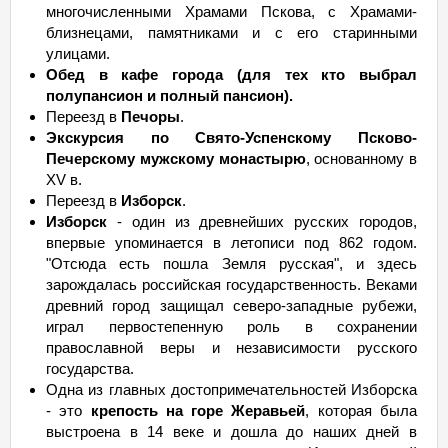
многочисленными Храмами Пскова, с Храмами-
близнецами, памятниками и с его старинными
улицами.
Обед в кафе города (для тех кто выбрал
полупансион и полный пансион).
Переезд в
Печоры
.
Экскурсия по Свято-Успенскому Псково-
Печерскому мужскому монастырю
, основанному в
XV в.
Переезд в
Изборск
.
Изборск
- один из древнейших русских городов,
впервые упоминается в летописи под 862 годом.
"Отсюда есть пошла Земля русская", и здесь
зарождалась российская государственность. Веками
древний город защищал северо-западные рубежи,
играл первостепенную роль в сохранении
православной веры и независимости русского
государства.
Одна из главных достопримечательностей Изборска
- это
крепость на горе Жеравьей
, которая была
выстроена в 14 веке и дошла до наших дней в