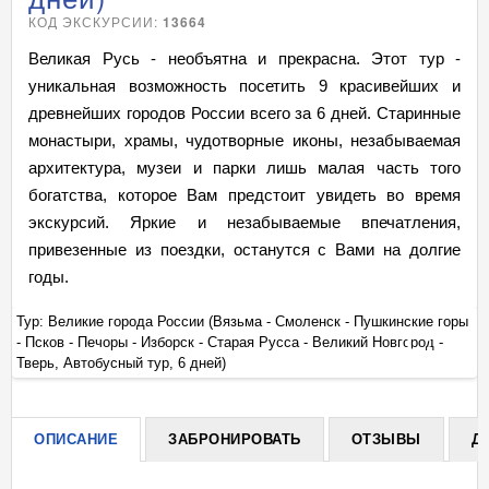
КОД ЭКСКУРСИИ:
13664
Великая Русь - необъятна и прекрасна. Этот тур -
уникальная возможность посетить 9 красивейших и
древнейших городов России всего за 6 дней. Старинные
монастыри, храмы, чудотворные иконы, незабываемая
архитектура, музеи и парки лишь малая часть того
богатства, которое Вам предстоит увидеть во время
экскурсий. Яркие и незабываемые впечатления,
привезенные из поездки, останутся с Вами на долгие
годы.
ры
Тур: Великие города России (Вязьма - Смоленск - Пушкинские горы
Ту
- Псков - Печоры - Изборск - Старая Русса - Великий Новгород -
- 
+
Тверь, Автобусный тур, 6 дней)
Тв
ОПИСАНИЕ
ЗАБРОНИРОВАТЬ
ОТЗЫВЫ
Д