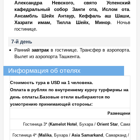
Александра Невского, свято Успенский
кафедральный собор Занги ота, Ислом ота
.
Ансамбль Шейх Антаур, Кеффаль аш Шаши,
Хазрати имам, Тилла Шейх, Минор
. Ночьв
гостинице.
7-й день
Ранний
завтрак
в гостинице. Трансфер в аэропорта.
Вылет из аэропорта Ташкента.
Информация об отелях
Стоимость тура в USD на 1 человека.
Оплата в рублях по внутреннему курсу турфирмы на
день оплаты.
Базовые отели выбираются по
усмотрению принимающей стороны:
Размещение
Гостиница 3* (
Kamelot Hotel
, Бухара /
Orient Star
, Самаркан
Гостиница 4* (
Malika
, Бухара /
Asia Samarkand
, Самарканд /
Lotte