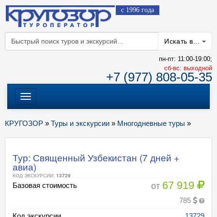
с 1996 года
Искать в...
пн-пт: 11:00-19:00;
cб-вс: выходной
+7 (977) 808-05-35
Меню
КРУГОЗОР
»
Туры и экскурсии
»
Многодневные туры
»
Тур: Священный Узбекистан (7 дней +
авиа)
КОД ЭКСКУРСИИ:
13729
67 919
от
Базовая стоимость
785
Код экскурсии
13729