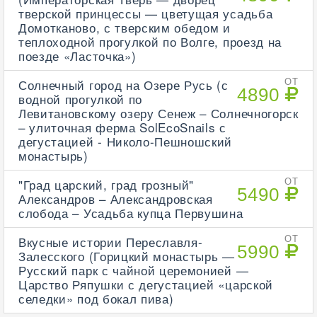
тверской принцессы — цветущая усадьба
Домотканово, с тверским обедом и
теплоходной прогулкой по Волге, проезд на
поезде «Ласточка»)
Солнечный город на Озере Русь (с
ОТ
4890
водной прогулкой по
Левитановскому озеру Сенеж – Солнечногорск
– улиточная ферма SolEcoSnails с
дегустацией - Николо-Пешношский
монастырь)
"Град царский, град грозный"
ОТ
5490
Александров – Александровская
слобода – Усадьба купца Первушина
Вкусные истории Переславля-
ОТ
5990
Залесского (Горицкий монастырь —
Русский парк с чайной церемонией —
Царство Ряпушки с дегустацией «царской
селедки» под бокал пива)