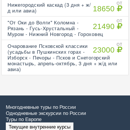
Нижегородский каскад (3 дня + ж/
ОТ
18650
д или авиа)
"От Оки до Волги" Коломна -
ОТ
21490
Рязань - Гусь-Хрустальный -
Муром - Нижний Новгород - Гороховец
Очарование Псковской классики
ОТ
23000
(усадьбы в Пушкинских горах -
Изборск - Печоры - Псков и Снетогорский
монастырь, апрель-октябрь, 3 дня + ж/д или
авиа)
Многодневные туры по России
Однодневные экскурсии по России
Туры по Европе
Текущие внутренние курсы