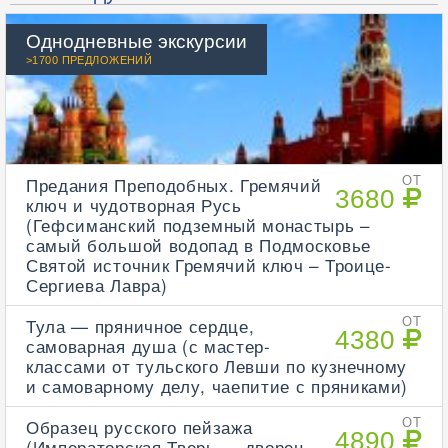
Однодневные экскурсии
>1700 ПРЕДЛОЖЕНИЙ
Предания Преподобных. Гремячий
ОТ
3680
ключ и чудотворная Русь
(Гефсиманский подземный монастырь –
самый большой водопад в Подмосковье
Святой источник Гремячий ключ – Троице-
Сергиева Лавра)
Тула — пряничное сердце,
ОТ
4380
самоварная душа (с мастер-
классами от тульского Левши по кузнечному
и самоварному делу, чаепитие с пряниками)
Образец русского пейзажа
ОТ
4890
(Императорская Тверь — дворец