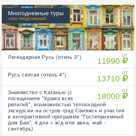
Многодневные туры
>3500 ПРЕДЛОЖЕНИЙ
Легендарная Русь (отель 3*)
ОТ
11990
Русь святая (отель 4*)
ОТ
13710
Знакомство с Казанью (с
ОТ
18000
посещением "Храма всех
религий", возможностью теплоходной
экскурсии на остров-град Свияжск и участия
в интерактивной программе "Гостеприимный
дом Бая", 4 дня + ж/д или авиа, май -
сентябрь)