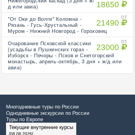
Нижегородский каскад (3 дня + ж/
18650
д или авиа)
"От Оки до Волги" Коломна -
ОТ
21490
Рязань - Гусь-Хрустальный -
Муром - Нижний Новгород - Гороховец
Очарование Псковской классики
ОТ
23000
(усадьбы в Пушкинских горах -
Изборск - Печоры - Псков и Снетогорский
монастырь, апрель-октябрь, 3 дня + ж/д или
авиа)
Многодневные туры по России
Однодневные экскурсии по России
Туры по Европе
Текущие внутренние курсы
[08.08.2026]