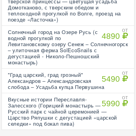
тверской принцессы — цветущая усадьба
Домотканово, с тверским обедом и
теплоходной прогулкой по Волге, проезд на
поезде «Ласточка»)
Солнечный город на Озере Русь (с
ОТ
4890
водной прогулкой по
Левитановскому озеру Сенеж – Солнечногорск
– улиточная ферма SolEcoSnails с
дегустацией - Николо-Пешношский
монастырь)
"Град царский, град грозный"
ОТ
5490
Александров – Александровская
слобода – Усадьба купца Первушина
Вкусные истории Переславля-
ОТ
5990
Залесского (Горицкий монастырь —
Русский парк с чайной церемонией —
Царство Ряпушки с дегустацией «царской
селедки» под бокал пива)