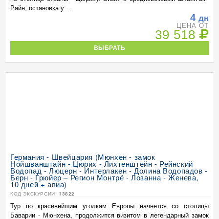
Райн, остановка у ...
4
дн
ЦЕНА ОТ
39 518
ВЫБРАТЬ
Германия - Швейцария (Мюнхен - замок
Нойшванштайн - Цюрих - Лихтенштейн - Рейнский
Водопад - Люцерн - Интерлакен - Долина Водопадов -
Берн - Грюйер – Регион Монтрё - Лозанна - Женева,
10 дней + авиа)
КОД ЭКСКУРСИИ:
13822
Тур по красивейшим уголкам Европы начнется со столицы
Баварии - Мюнхена, продолжится визитом в легендарный замок