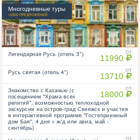
Многодневные туры
>3500 ПРЕДЛОЖЕНИЙ
Легендарная Русь (отель 3*)
ОТ
11990
Русь святая (отель 4*)
ОТ
13710
Знакомство с Казанью (с
ОТ
18000
посещением "Храма всех
религий", возможностью теплоходной
экскурсии на остров-град Свияжск и участия
в интерактивной программе "Гостеприимный
дом Бая", 4 дня + ж/д или авиа, май -
сентябрь)
ОТ