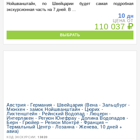
Нойшванштайн, по Швейцарии будет самая подробная
экскурсионная часть на 7 дней. В ...
10
дн
ЦЕНА ОТ
110 037
ВЫБРАТЬ
Австрия - Германия - Швейцария (Вена - Зальцбург -
Мюнхен - замок Нойшванштайн - Цюрих -
Лихтенштейн - Рейнский Водопад - Люцерн -
Интерлакен - Регион Юнгфрау - Долина Водопадов -
Берн - Грюйер – Регион Монтрё - Франция –
Термальный Центр - Лозанна - Женева, 10 дней +
авиа)
КОД ЭКСКУРСИИ:
13820