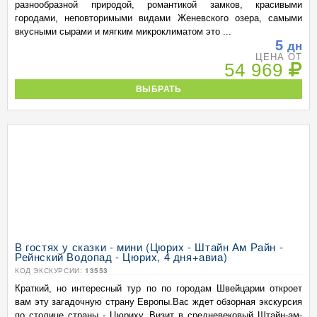
разнообразной природой, романтикой замков, красивыми
городами, неповторимыми видами Женевского озера, самыми
вкусными сырами и мягким микроклиматом это ...
5
дн
ЦЕНА ОТ
54 969
ВЫБРАТЬ
В гостях у сказки - мини (Цюрих - Штайн Ам Райн -
Рейнский Водопад - Цюрих, 4 дня+авиа)
КОД ЭКСКУРСИИ:
13553
Краткий, но интересный тур по по городам Швейцарии откроет
вам эту загадочную страну Европы.Вас ждет обзорная экскурсия
по столице страны - Цюриху. Визит в средневековый Штайн-ам-