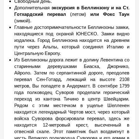
Свободный день.
Дополнительная
экскурсия в Беллинзону и на Ст.
Готхардский перевал
(летом)
или Фокс Таун
(зимой).
Главные достопримечательности Беллинзоны замки,
находящиеся под охраной ЮНЕСКО. Замки видно
издалека. Город Беллинзона находится на древнем
пути через Альпы, который соединял Италию и
Центральную Европу.
Из Беллинзоны дорога лежит в долину Левентина со
старинными деревушками Биаска, Джорнико,
Айроло. Затем по серпантинной дороге, преодолев
перевал Сен-Готард, лежащий на высоте 2108
метров, Вы попадете в Андерматт. В сентябре 1799
года полководец Суворов проделали героический
переход из кантона Тичино в центр Швейцарии.
Рядом с этим местечком в ущелье Шелленен
находится легендарный Чертов мост, через который
войска Суворова форсировали перевал, здесь же
находится 12-метровый крест, высеченный в
отвесной скале. Этот памятник был воздвигнут в
честь Великого полководца Суворова и его армии в