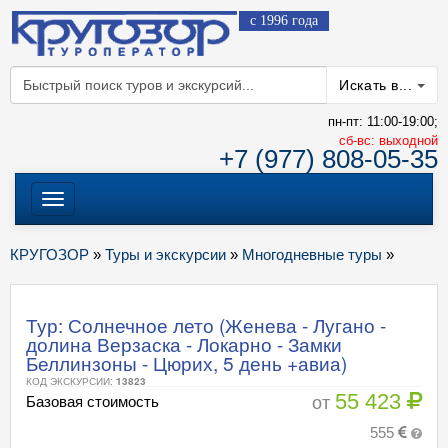
с 1996 года
Искать в...
пн-пт: 11:00-19:00;
cб-вс: выходной
+7 (977) 808-05-35
Меню
КРУГОЗОР
»
Туры и экскурсии
»
Многодневные туры
»
Тур: Солнечное лето (Женева - Лугано -
долина Верзаска - Локарно - Замки
Беллинзоны - Цюрих, 5 день +авиа)
КОД ЭКСКУРСИИ:
13823
55 423
от
Базовая стоимость
555