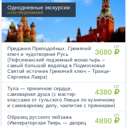
Однодневные экскурсии
>1700 ПРЕДЛОЖЕНИЙ
Предания Преподобных. Гремячий
ОТ
3680
ключ и чудотворная Русь
(Гефсиманский подземный монастырь –
самый большой водопад в Подмосковье
Святой источник Гремячий ключ – Троице-
Сергиева Лавра)
Тула — пряничное сердце,
ОТ
4380
самоварная душа (с мастер-
классами от тульского Левши по кузнечному
и самоварному делу, чаепитие с пряниками)
Образец русского пейзажа
ОТ
4890
(Императорская Тверь — дворец