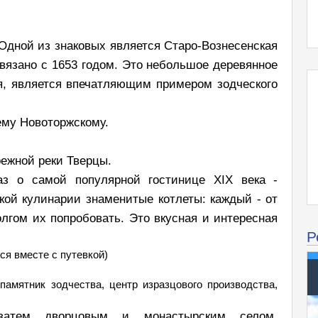
 Одной из знаковых является Старо-Вознесенская
связано с 1653 годом. Это небольшое деревянное
дя, является впечатляющим примером зодческого
му Новоторжскому.
режной реки Тверцы.
аз о самой популярной гостинице XIX века -
кой кулинарии знаменитые котлеты: каждый - от
лгом их попробовать. Это вкусная и интересная
Р
тся вместе с путевкой)
амятник зодчества, центр изразцового производства,
затем дворцовым и монастырским селом,