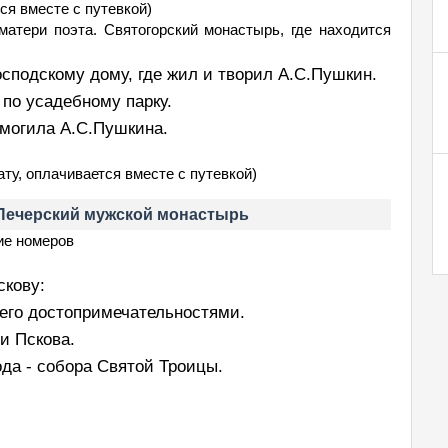
тся вместе с путевкой)
атери поэта. Святогорский монастырь, где находится
осподскому дому, где жил и творил А.С.Пушкин.
по усадебному парку.
 могила А.С.Пушкина.
ату, оплачивается вместе с путевкой)
о-Печерский мужской монастырь
ие номеров
скову:
его достопримечательностями.
и Пскова.
да - собора Святой Троицы.