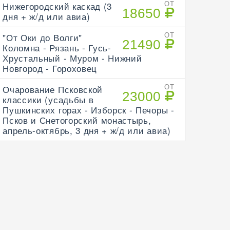
Нижегородский каскад (3
ОТ
18650
дня + ж/д или авиа)
"От Оки до Волги"
ОТ
21490
Коломна - Рязань - Гусь-
Хрустальный - Муром - Нижний
Новгород - Гороховец
Очарование Псковской
ОТ
23000
классики (усадьбы в
Пушкинских горах - Изборск - Печоры -
Псков и Снетогорский монастырь,
апрель-октябрь, 3 дня + ж/д или авиа)