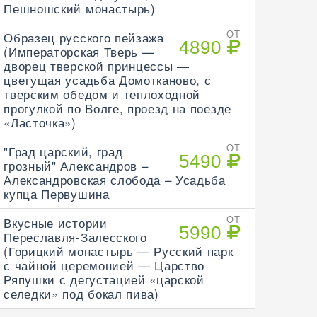
Пешношский монастырь)
Образец русского пейзажа
ОТ
4890
(Императорская Тверь —
дворец тверской принцессы —
цветущая усадьба Домотканово, с
тверским обедом и теплоходной
прогулкой по Волге, проезд на поезде
«Ласточка»)
"Град царский, град
ОТ
5490
грозный" Александров –
Александровская слобода – Усадьба
купца Первушина
Вкусные истории
ОТ
5990
Переславля-Залесского
(Горицкий монастырь — Русский парк
с чайной церемонией — Царство
Ряпушки с дегустацией «царской
селедки» под бокал пива)