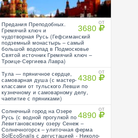
Предания Преподобных.
ОТ
3680
Гремячий ключ и
чудотворная Русь (Гефсиманский
подземный монастырь – самый
большой водопад в Подмосковье
Святой источник Гремячий ключ –
Троице-Сергиева Лавра)
Тула — пряничное сердце,
ОТ
4380
самоварная душа (с мастер-
классами от тульского Левши по
кузнечному и самоварному делу,
чаепитие с пряниками)
Солнечный город на Озере
ОТ
4890
Русь (с водной прогулкой по
Левитановскому озеру Сенеж –
Солнечногорск – улиточная ферма
SolEcoSnails с дегустацией - Николо-