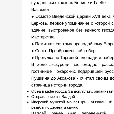
суздальских князьях Борисе и Глебе.
Вас ждет:
● Осмотр Введенской церкви XVII века.
церковь, первое упоминание о которой 
здание, выстроенное без единого гвоз
мастерства.
● Памятник святому преподобному Ефре
● Спасо-Преображенский собор.
● Прогулка по Торговой площади и набе
В ходе экскурсии вас ожидает расск
гостинице Пожарских, подарившей русс
Пушкина до Аксакова - считал своим до
страница истории города.
Обед в кафе города (за доп. плату, оплачивае
Отправление в г. Валдай
Иверский мужской монастырь - уникальный п
резьбы по дереву и камню
Валдай ранее был деревенькой, 