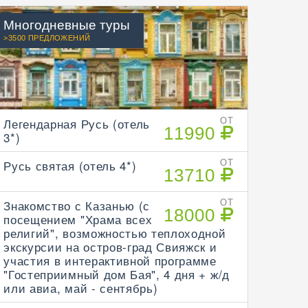
Многодневные туры
>3500 ПРЕДЛОЖЕНИЙ
Легендарная Русь (отель
ОТ
11990
3*)
Русь святая (отель 4*)
ОТ
13710
Знакомство с Казанью (с
ОТ
18000
посещением "Храма всех
религий", возможностью теплоходной
экскурсии на остров-град Свияжск и
участия в интерактивной программе
"Гостеприимный дом Бая", 4 дня + ж/д
или авиа, май - сентябрь)