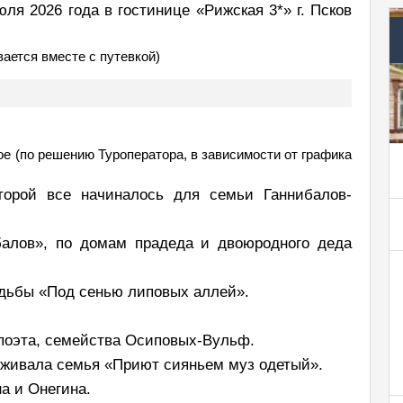
ля 2026 года в гостинице «Рижская 3*» г. Псков
вается вместе с путевкой)
е (по решению Туроператора, в зависимости от графика
торой все начиналось для семьи Ганнибалов-
балов», по домам прадеда и двоюродного деда
садьбы «Под сенью липовых аллей».
 поэта, семейства Осиповых-Вульф.
оживала семья «Приют сияньем муз одетый».
на и Онегина.