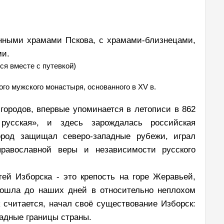
енными храмами Пскова, с храмами-близнецами,
ми.
тся вместе с путевкой)
го мужского монастыря, основанного в XV в.
городов, впервые упоминается в летописи в 862
усская», и здесь зарождалась российская
город защищал северо-западные рубежи, играл
равославной веры и независимости русского
ей Изборска - это крепость на горе Жеравьей,
дошла до наших дней в относительно неплохом
к считается, начал своё существование Изборск:
адные границы страны.