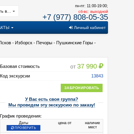
пн-пт: 11:00-19:00;
ь в...
cб-вс: выходной
+7 (977) 808-05-35
АКТЫ
Личный кабинет
 Псков - Изборск - Печоры - Пушкинские Горы -
37 990
от
Базовая стоимость
Код экскурсии
13843
ЗАБРОНИРОВАТЬ
У Вас есть своя группа?
Мы проведем эту экскурсию по заказу!
Вдоль реки Волхов" Торжок - Валдай - Старая Русса - Псков - Изборск - 
род
График проведения:
Даты
цена от
наличие
мест
ПРОВЕРИТЬ