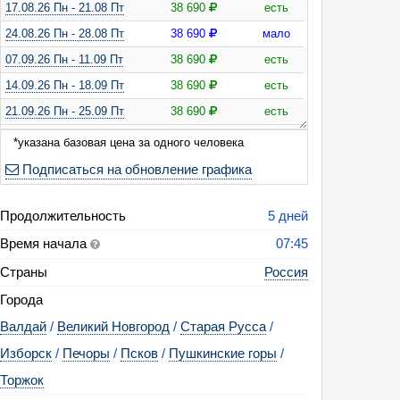
17.08.26 Пн - 21.08 Пт
38 690
есть
24.08.26 Пн - 28.08 Пт
38 690
мало
07.09.26 Пн - 11.09 Пт
38 690
есть
14.09.26 Пн - 18.09 Пт
38 690
есть
21.09.26 Пн - 25.09 Пт
38 690
есть
28.09.26 Пн - 02.10 Пт
38 690
есть
*указана базовая цена за одного человека
12.10.26 Пн - 16.10 Пт
37 990
есть
Подписаться на обновление графика
26.10.26 Пн - 30.10 Пт
37 990
есть
Продолжительность
5 дней
Время начала
07:45
Страны
Россия
Города
Валдай
/
Великий Новгород
/
Старая Русса
/
Изборск
/
Печоры
/
Псков
/
Пушкинские горы
/
Торжок