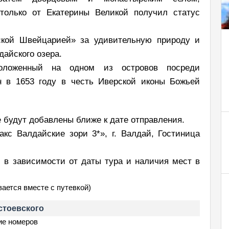
олько от Екатерины Великой получил статус
ской Швейцарией» за удивительную природу и
айского озера.
положенный на одном из островов посреди
н в 1653 году в честь Иверской иконы Божьей
 будут добавлены ближе к дате отправления.
кс Валдайские зори 3*», г. Валдай, Гостиница
 в зависимости от даты тура и наличия мест в
вается вместе с путевкой)
остоевского
ие номеров