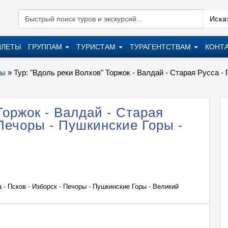
Искат
ИЛЕТЫ
ГРУППАМ
ТУРИСТАМ
ТУРАГЕНТСТВАМ
КОНТ
ры
»
Тур: "Вдоль реки Волхов" Торжок - Валдай - Старая Русса -
Торжок - Валдай - Старая
 Печоры - Пушкинские Горы -
 - Псков - Изборск - Печоры - Пушкинские Горы - Великий
Тур: "
Новго
+