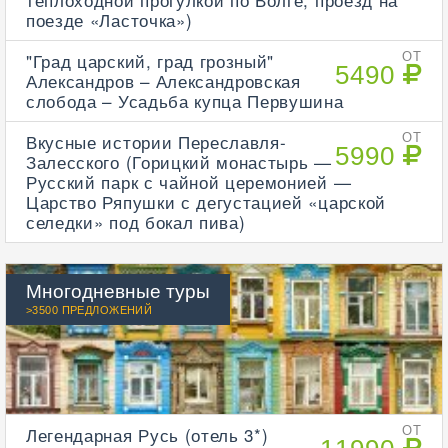
поезде «Ласточка»)
"Град царский, град грозный"
ОТ
5490
Александров – Александровская
слобода – Усадьба купца Первушина
Вкусные истории Переславля-
ОТ
5990
Залесского (Горицкий монастырь —
Русский парк с чайной церемонией —
Царство Ряпушки с дегустацией «царской
селедки» под бокал пива)
Многодневные туры
>3500 ПРЕДЛОЖЕНИЙ
Легендарная Русь (отель 3*)
ОТ