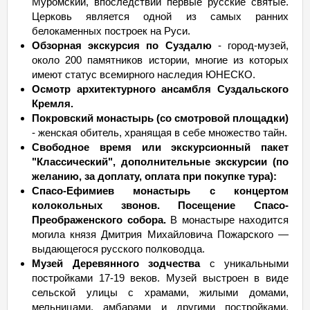
Муромский, впоследствии первые русские святые.
Церковь является одной из самых ранних
белокаменных построек на Руси.
Обзорная экскурсия по Суздалю
- город-музей,
около 200 памятников истории, многие из которых
имеют статус всемирного наследия ЮНЕСКО.
Осмотр архитектурного ансамбля Суздальского
Кремля.
Покровский монастырь (со смотровой площадки)
- женская обитель, хранящая в себе множество тайн.
Свободное время или экскурсионный пакет
"Классический", дополнительные экскурсии (по
желанию, за доплату, оплата при покупке тура):
Спасо-Ефимиев монастырь с концертом
колокольных звонов. Посещение Спасо-
Преображенского собора.
В монастыре находится
могила князя Дмитрия Михайловича Пожарского —
выдающегося русского полководца.
Музей Деревянного зодчества
с уникальными
постройками 17-19 веков. Музей выстроен в виде
сельской улицы с храмами, жилыми домами,
мельницами, амбарами и другими постройками,