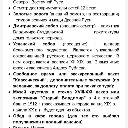
Северо - Восточной Руси.
Осмотр достопримечательностей 12 века:
Золотые ворота
(внешний осмотр, на реставрации)
- символ величия и мощи Древней Руси.
Дмитриевский собор
(внешний осмотр) - памятник
Владимиро-Суздальской архитектуры
домонгольского периода.
Успенский собор
(посещение) - шедевр
белокаменного зодчества. Является уникальной
сокровищницей русского церковного искусства. В
нем сохраняются росписи XII-XIX вв. Знаменитые
фрески иконописца Андрея Рублева.
Свободное время или экскурсионный пакет
"Классический", дополнительные экскурсии (по
желанию, за доплату, оплата при покупке тура):
Музей хрусталя и стекла XVIII-XXI веков или
экспозиция "Старый Владимир"
в 4-х этажной
башне 1912 г. (рассказывает о городе конца XIX в. -
начала XX в.) - будет один из объектов.
Обед в кафе города (для тех кто выбрал
полупансион и полный пансион)
Выезд в Москву.