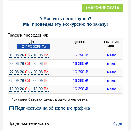
ЗАБРОНИРОВАТЬ
У Вас есть своя группа?
Мы проведем эту экскурсию по заказу!
График проведения:
Даты
цена от
наличие
мест
ПРОВЕРИТЬ
15.08.26
Сб
- 16.08
Вс
16 390
мало
22.08.26
Сб
- 23.08
Вс
16 390
мало
29.08.26
Сб
- 30.08
Вс
16 390
мало
05.09.26
Сб
- 06.09
Вс
16 390
мало
12.09.26
Сб
- 13.09
Вс
16 390
мало
19.09.26
Сб
- 20.09
Вс
16 390
мало
*указана базовая цена за одного человека
26.09.26
Сб
- 27.09
Вс
16 390
мало
Подписаться на обновление графика
03.10.26
Сб
- 04.10
Вс
16 390
мало
Продолжительность
10.10.26
Сб
- 11.10
Вс
16 390
мало
2 дня