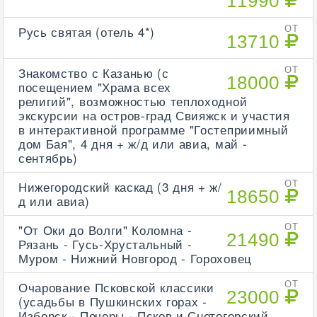
11990
Русь святая (отель 4*)
ОТ
13710
Знакомство с Казанью (с
ОТ
18000
посещением "Храма всех
религий", возможностью теплоходной
экскурсии на остров-град Свияжск и участия
в интерактивной программе "Гостеприимный
дом Бая", 4 дня + ж/д или авиа, май -
сентябрь)
Нижегородский каскад (3 дня + ж/
ОТ
18650
д или авиа)
"От Оки до Волги" Коломна -
ОТ
21490
Рязань - Гусь-Хрустальный -
Муром - Нижний Новгород - Гороховец
Очарование Псковской классики
ОТ
23000
(усадьбы в Пушкинских горах -
Изборск - Печоры - Псков и Снетогорский