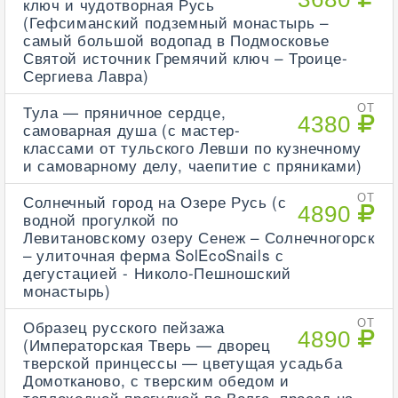
ключ и чудотворная Русь
(Гефсиманский подземный монастырь –
самый большой водопад в Подмосковье
Святой источник Гремячий ключ – Троице-
Сергиева Лавра)
Тула — пряничное сердце,
ОТ
4380
самоварная душа (с мастер-
классами от тульского Левши по кузнечному
и самоварному делу, чаепитие с пряниками)
Солнечный город на Озере Русь (с
ОТ
4890
водной прогулкой по
Левитановскому озеру Сенеж – Солнечногорск
– улиточная ферма SolEcoSnails с
дегустацией - Николо-Пешношский
монастырь)
Образец русского пейзажа
ОТ
4890
(Императорская Тверь — дворец
тверской принцессы — цветущая усадьба
Домотканово, с тверским обедом и
теплоходной прогулкой по Волге, проезд на