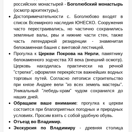
российских монастырей -
Боголюбский монастырь
(осмотр архитектуры).
Достопримечательности с. Боголюбово входят в
список Всемирного наследия ЮНЕСКО. Сооружения
часто перестраивались, но частично сохранились
земляные валы, рвы и нижние части стен, также
часть легендарной резиденции - знаменитая
белокаменная башня с винтовой лестницей.
Прогулка к
Церкви Покрова на Нерли
, памятнику
белокаменного зодчества XII века (внешний осмотр).
Церковь находилась практически на речной
"стрелке", оформляя перекрёсток важнейших водных
торговых путей. Согласно летописи строительство
при князе Андрее вели "из всех земель мастеры".
Уникальный "лебедь-храм" чудом сохранился до
наших дней.
Обращаем ваше внимание
: прогулка к церкви
состоится при благоприятных погодных и природных
условиях. Просим взять с собой удобную обувь.
Отъезд во Владимир.
Экскурсия по Владимиру
- древняя столица