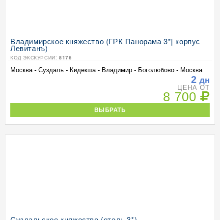
Владимирское княжество (ГРК Панорама 3*| корпус
Левитанъ)
КОД ЭКСКУРСИИ:
8176
Москва - Суздаль - Кидекша - Владимир - Боголюбово - Москва
2
дн
ЦЕНА ОТ
8 700
ВЫБРАТЬ
Суздальское княжество (отель 3*)