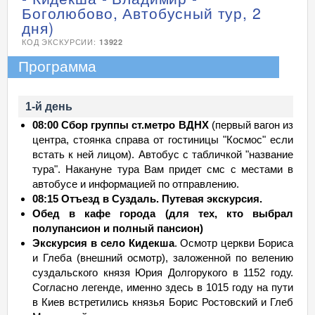
Боголюбово, Автобусный тур, 2
дня)
КОД ЭКСКУРСИИ:
13922
Программа
1-й день
08:00 Сбор группы ст.метро ВДНХ
(первый вагон из
центра, стоянка справа от гостиницы "Космос" если
встать к ней лицом). Автобус с табличкой "название
тура". Накануне тура Вам придет смс с местами в
автобусе и информацией по отправлению.
08:15 Отъезд в Суздаль. Путевая экскурсия.
Обед в кафе города (для тех, кто выбрал
полупансион и полный пансион)
Экскурсия в село Кидекша
. Осмотр церкви Бориса
и Глеба (внешний осмотр), заложенной по велению
суздальского князя Юрия Долгорукого в 1152 году.
Согласно легенде, именно здесь в 1015 году на пути
в Киев встретились князья Борис Ростовский и Глеб