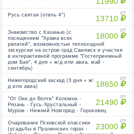
11990
Русь святая (отель 4*)
ОТ
13710
Знакомство с Казанью (с
ОТ
18000
посещением "Храма всех
религий", возможностью теплоходной
экскурсии на остров-град Свияжск и участия
в интерактивной программе "Гостеприимный
дом Бая", 4 дня + ж/д или авиа, май -
сентябрь)
Нижегородский каскад (3 дня + ж/
ОТ
18650
д или авиа)
"От Оки до Волги" Коломна -
ОТ
21490
Рязань - Гусь-Хрустальный -
Муром - Нижний Новгород - Гороховец
Очарование Псковской классики
ОТ
23000
(усадьбы в Пушкинских горах -