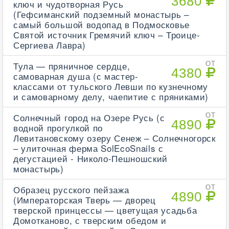
3680
ключ и чудотворная Русь
(Гефсиманский подземный монастырь –
самый большой водопад в Подмосковье
Святой источник Гремячий ключ – Троице-
Сергиева Лавра)
Тула — пряничное сердце,
ОТ
4380
самоварная душа (с мастер-
классами от тульского Левши по кузнечному
и самоварному делу, чаепитие с пряниками)
Солнечный город на Озере Русь (с
ОТ
4890
водной прогулкой по
Левитановскому озеру Сенеж – Солнечногорск
– улиточная ферма SolEcoSnails с
дегустацией - Николо-Пешношский
монастырь)
Образец русского пейзажа
ОТ
4890
(Императорская Тверь — дворец
тверской принцессы — цветущая усадьба
Домотканово, с тверским обедом и