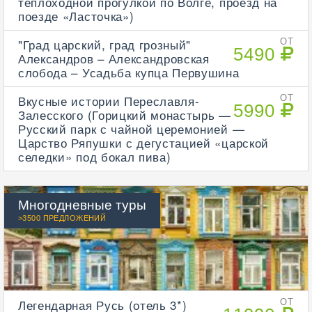
теплоходной прогулкой по Волге, проезд на
поезде «Ласточка»)
"Град царский, град грозный"
ОТ
5490
Александров – Александровская
слобода – Усадьба купца Первушина
Вкусные истории Переславля-
ОТ
5990
Залесского (Горицкий монастырь —
Русский парк с чайной церемонией —
Царство Ряпушки с дегустацией «царской
селедки» под бокал пива)
Многодневные туры
>3500 ПРЕДЛОЖЕНИЙ
Легендарная Русь (отель 3*)
ОТ