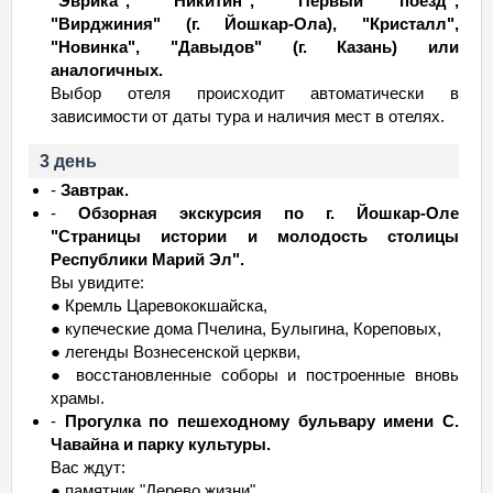
"Эврика", "Никитин", "Первый поезд",
"Вирджиния" (г. Йошкар-Ола), "Кристалл",
"Новинка", "Давыдов" (г. Казань) или
аналогичных.
Выбор отеля происходит автоматически в
зависимости от даты тура и наличия мест в отелях.
3 день
-
Завтрак.
-
Обзорная экскурсия по г. Йошкар-Оле
"Страницы истории и молодость столицы
Республики Марий Эл".
Вы увидите:
● Кремль Царевококшайска,
● купеческие дома Пчелина, Булыгина, Кореповых,
● легенды Вознесенской церкви,
● восстановленные соборы и построенные вновь
храмы.
-
Прогулка по пешеходному бульвару имени С.
Чавайна и парку культуры.
Вас ждут:
● памятник "Дерево жизни",