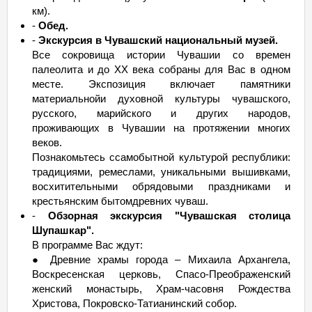
км).
-
Обед.
-
Экскурсия в Чувашский национальный музей.
Все сокровища истории Чувашии со времен
палеолита и до XX века собраны для Вас в одном
месте. Экспозиция включает памятники
материальнойи духовной культуры чувашского,
русского, марийского и других народов,
проживающих в Чувашии на протяжении многих
веков.
Познакомьтесь ссамобытной культурой республики:
традициями, ремеслами, уникальными вышивками,
восхитительными обрядовыми праздниками и
крестьянским бытомдревних чуваш.
-
Обзорная экскурсия "Чувашская столица
Шупашкар".
В программе Вас ждут:
● Древние храмы города – Михаила Архангела,
Воскресенская церковь, Спасо-Преображенский
женский монастырь, Храм-часовня Рождества
Христова, Покровско-Татианинский собор.