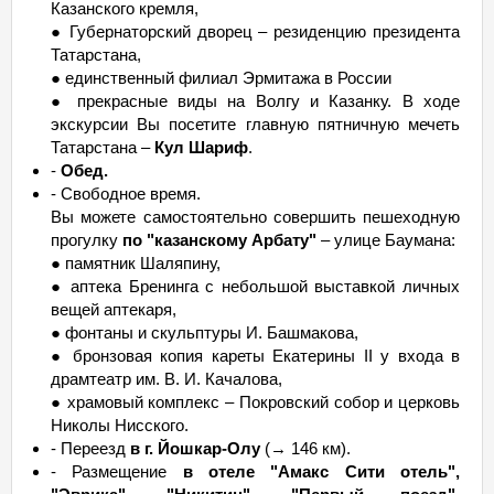
Казанского кремля,
● Губернаторский дворец – резиденцию президента
Татарстана,
● единственный филиал Эрмитажа в России
● прекрасные виды на Волгу и Казанку. В ходе
экскурсии Вы посетите главную пятничную мечеть
Татарстана –
Кул Шариф
.
-
Обед.
- Свободное время.
Вы можете самостоятельно совершить пешеходную
прогулку
по "казанскому Арбату"
– улице Баумана:
● памятник Шаляпину,
● аптека Бренинга с небольшой выставкой личных
вещей аптекаря,
● фонтаны и скульптуры И. Башмакова,
● бронзовая копия кареты Екатерины II у входа в
драмтеатр им. В. И. Качалова,
● храмовый комплекс – Покровский собор и церковь
Николы Нисского.
- Переезд
в г. Йошкар-Олу
(→ 146 км).
- Размещение
в отеле "Амакс Сити отель",