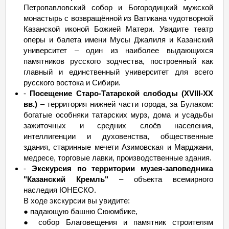
Петропавловский собор и Богородицкий мужской
монастырь с возвращённой из Ватикана чудотворной
Казанской иконой Божией Матери. Увидите театр
оперы и балета имени Мусы Джалиля и Казанский
университет – один из наиболее выдающихся
памятников русского зодчества, построенный как
главный и единственный университет для всего
русского востока и Сибири.
-
Посещение Старо-Татарской слободы (XVIII-XX
вв.)
– территория нижней части города, за Булаком:
богатые особняки татарских мурз, дома и усадьбы
зажиточных и средних слоёв населения,
интеллигенции и духовенства, общественные
здания, старинные мечети Азимовская и Марджани,
медресе, торговые лавки, производственные здания.
-
Экскурсия по территории музея-заповедника
"Казанский Кремль"
– объекта всемирного
наследия ЮНЕСКО.
В ходе экскурсии вы увидите:
● падающую башню Сююмбике,
● собор Благовещения и памятник строителям