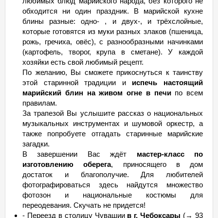
любимых блюд марийского народа, без которого не
обходится ни один праздник. В марийской кухне
блины разные: одно- , и двух-, и трёхслойные,
которые готовятся из муки разных злаков (пшеница,
рожь, гречиха, овёс), с разнообразными начинками
(картофель, творог, крупа в сметане). У каждой
хозяйки есть свой любимый рецепт.
По желанию, Вы сможете прикоснуться к таинству
этой старинной традиции и
испечь настоящий
марийский блин на живом огне в печи
по всем
правилам.
За трапезой Вы услышите рассказ о национальных
музыкальных инструментах и шумовой оркестр, а
также попробуете отгадать старинные марийские
загадки.
В завершении Вас ждёт
мастер-класс по
изготовлению оберега
, приносящего в дом
достаток и благополучие. Для любителей
фотографироваться здесь найдутся множество
фотозон и национальные костюмы для
переодевания. Скучать не придется!
- Переезд в столицу Чувашии
в г. Чебоксары
(→ 93