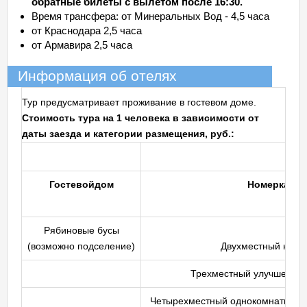
обратные билеты с вылетом после 16:30.
Время трансфера: от Минеральных Вод - 4,5 часа
от Краснодара 2,5 часа
от Армавира 2,5 часа
Информация об отелях
Тур предусматривает проживание в гостевом доме.
Стоимость тура на 1 человека в зависимости от
даты заезда и категории размещения, руб.:
Гостевой
дом
Номер
катег
Рябиновые бусы
(возможно подселение)
Двухместный номе
Трехместный улучшенны
Четырехместный однокомнатный 