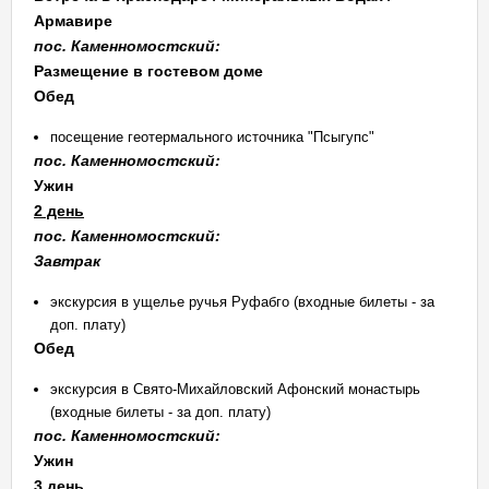
Армавире
пос. Каменномостский:
Размещение в гостевом доме
Обед
посещение геотермального источника "Псыгупс"
пос. Каменномостский:
Ужин
2 день
пос. Каменномостский:
Завтрак
экскурсия в ущелье ручья Руфабго (входные билеты - за
доп. плату)
Обед
экскурсия в Свято-Михайловский Афонский монастырь
(входные билеты - за доп. плату)
пос. Каменномостский:
Ужин
3 день