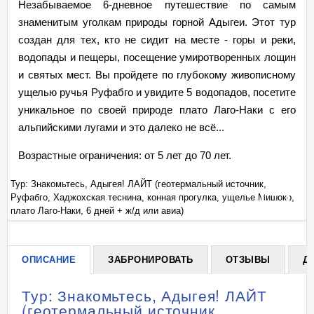
Незабываемое 6-дневное путешествие по самым
знаменитым уголкам природы горной Адыгеи. Этот тур
создан для тех, кто не сидит на месте - горы и реки,
водопады и пещеры, посещение умиротворенных лощин
и святых мест. Вы пройдете по глубокому живописному
ущелью ручья Руфабго и увидите 5 водопадов, посетите
уникальное по своей природе плато Лаго-Наки с его
альпийскими лугами и это далеко не всё...
Возрастные ограничения: от 5 лет до 70 лет.
Тур: Знакомьтесь, Адыгея! ЛАЙТ (геотермальный источник,
Ту
,
Руфабго, Хаджохская теснина, конная прогулка, ущелье Мишоко,
Ру
+
плато Лаго-Наки, 6 дней + ж/д или авиа)
пл
ОПИСАНИЕ
ЗАБРОНИРОВАТЬ
ОТЗЫВЫ
Д
Тур: Знакомьтесь, Адыгея! ЛАЙТ
(геотермальный источник,