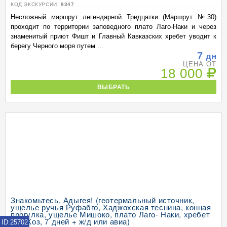
КОД ЭКСКУРСИИ:
9347
Несложный маршрут легендарной Тридцатки (Маршрут №30)
проходит по территории заповедного плато Лаго-Наки и через
знаменитый приют Фишт и Главный Кавказских хребет уводит к
берегу Черного моря путем ...
7
дн
ЦЕНА ОТ
18 000
ВЫБРАТЬ
Знакомьтесь, Адыгея! (геотермальный источник,
ущелье ручья Руфабго, Хаджохская теснина, конная
прогулка, ущелье Мишоко, плато Лаго- Наки, хребет
Уна-Коз, 7 дней + ж/д или авиа)
ID:25702