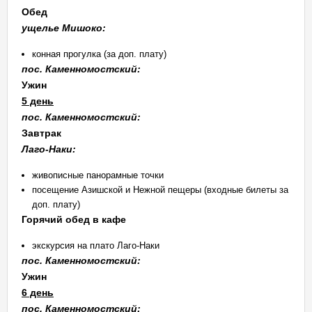
Обед
ущелье Мишоко:
конная прогулка (за доп. плату)
пос. Каменномостский:
Ужин
5 день
пос. Каменномостский:
Завтрак
Лаго-Наки:
живописные панорамные точки
посещение Азишской и Нежной пещеры (входные билеты за
доп. плату)
Горячий обед в кафе
экскурсия на плато Лаго-Наки
пос. Каменномостский:
Ужин
6 день
пос. Каменномостский: