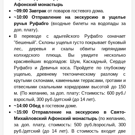
Афонский монастырь
~09:00 Завтрак
от поваров гостевого дома.
~10:00 Отправление на экскурсию в ущелье
ручья Руфабго
(входные билеты на водопады за
доп. плату).
В переводе с адыгейского Руфабго означает
"бешеный". Склоны ущелья густо покрывает буковый
лес, деревья и скалы обвиты гирляндами
колхидского плюща. Вы увидите несколько
красивейших водопадов: Шум, Каскадный, Сердце
Руфабго и Девичья коса. Пройдете по глубокому
ущелью, древнему тектоническому разлому с
крутыми склонами, каменными террасами, гротами и
отвесными скальными коридорами высотой до 150
м. (По желанию, за доп. плату: Стоимость: 600 руб./
взрослый, 300 руб./детский (до 14 лет).
~14:00 Обед
в гостевом доме.
~15:00 Отправление на экскурсию в Свято-
Михайловский Афонский монастырь
(по желанию,
за доп. плату, стоимость: 500 руб./взрослый, 300
руб./детский (до 14 лет). В стоимость входит две