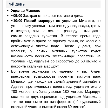
4-й день
Ущелье Мишоко
~09:00 Завтрак
от поваров гостевого дома.
~10:00 Пеший маршрут по ущелью Мишоко
, но
уже по низу ущелья - там нас ждут водопады, гроты
и пещеры, они не оставят равнодушными даже
самых заядлых туристов. В теплое время года
пройти можно прямо по горному ручью, по колено в
освежающей чистой воде. После ущелья, при
желании, у самых активных туристов будет
возможность посетить экстрим-парк, пролететь на
троллее над ущельем со скоростью до 50 км/час и
покорить скальный маршрут.
Во время экскурсии по ущелью, у вас будет
прекрасная возможность посетить экстрим парк
Мишоко, где находится самый длинный зиплайн в
Адыгее, протяженность полета над ущельем около
700 метров, глубина ущелья 180 метров. Маршрут
состоит из двух перелетов над ущельем Мишоко, а
так же подъемом по виа-феррате (оборудованный
скальный участок высотой около 60 метров).