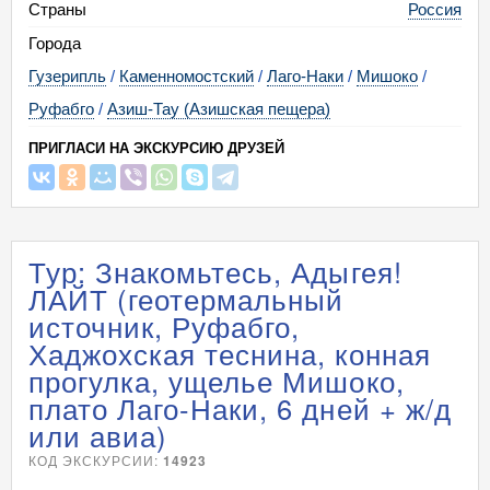
Страны
Россия
Города
Гузерипль
/
Каменномостский
/
Лаго-Наки
/
Мишоко
/
Руфабго
/
Азиш-Тау (Азишская пещера)
ПРИГЛАСИ НА ЭКСКУРСИЮ ДРУЗЕЙ
Тур: Знакомьтесь, Адыгея!
ЛАЙТ (геотермальный
источник, Руфабго,
Хаджохская теснина, конная
прогулка, ущелье Мишоко,
плато Лаго-Наки, 6 дней + ж/д
или авиа)
КОД ЭКСКУРСИИ:
14923