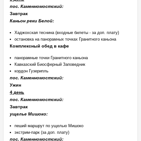
пос. Каменномостский:
Завтрак
Каньон реки Белой:
Хаджохская теснина (входные билеты - за доп. плату)
остановка на панорамных точках Гранитного каньона
Комплексный обед в кафе
панорамные точки Гранитного каньона
Кавказский Биосферный Заповедник
кордон Гузерипль
пос. Каменномостский:
Ужин
4 день
пос. Каменномостский:
Завтрак
ущелье Мишоко:
пеший маршрут по ущелью Мишоко
экстрим-парк (за доп. плату)
пос. Каменномостский: