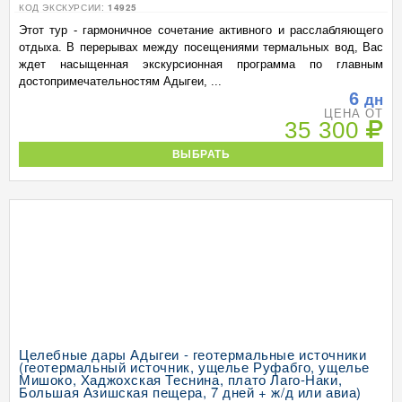
КОД ЭКСКУРСИИ:
14925
Этот тур - гармоничное сочетание активного и расслабляющего
отдыха. В перерывах между посещениями термальных вод, Вас
ждет насыщенная экскурсионная программа по главным
достопримечательностям Адыгеи, ...
6
дн
ЦЕНА ОТ
35 300
ВЫБРАТЬ
Целебные дары Адыгеи - геотермальные источники
(геотермальный источник, ущелье Руфабго, ущелье
Мишоко, Хаджохская Теснина, плато Лаго-Наки,
Большая Азишская пещера, 7 дней + ж/д или авиа)