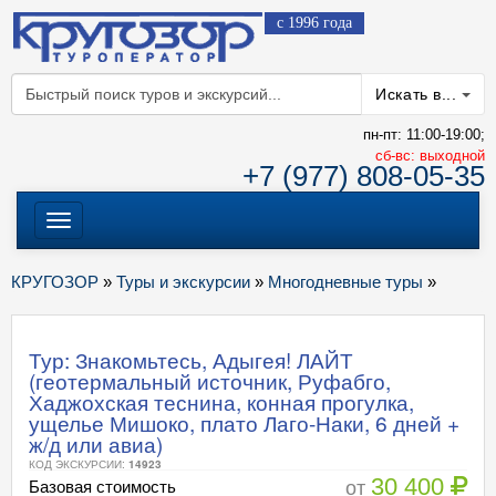
с 1996 года
Искать в...
пн-пт: 11:00-19:00;
cб-вс: выходной
+7 (977) 808-05-35
Меню
КРУГОЗОР
»
Туры и экскурсии
»
Многодневные туры
»
Тур: Знакомьтесь, Адыгея! ЛАЙТ
(геотермальный источник, Руфабго,
Хаджохская теснина, конная прогулка,
ущелье Мишоко, плато Лаго-Наки, 6 дней +
ж/д или авиа)
КОД ЭКСКУРСИИ:
14923
30 400
от
Базовая стоимость