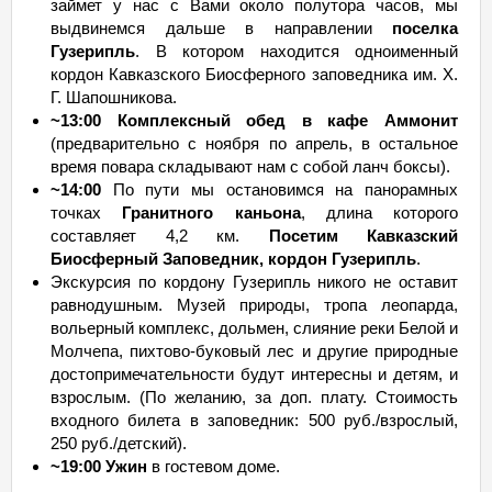
займет у нас с Вами около полутора часов, мы
выдвинемся дальше в направлении
поселка
Гузерипль
. В котором находится одноименный
кордон Кавказского Биосферного заповедника им. Х.
Г. Шапошникова.
~13:00 Комплексный обед в кафе Аммонит
(предварительно с ноября по апрель, в остальное
время повара складывают нам с собой ланч боксы).
~14:00
По пути мы остановимся на панорамных
точках
Гранитного каньона
, длина которого
составляет 4,2 км.
Посетим Кавказский
Биосферный Заповедник, кордон Гузерипль
.
Экскурсия по кордону Гузерипль никого не оставит
равнодушным. Музей природы, тропа леопарда,
вольерный комплекс, дольмен, слияние реки Белой и
Молчепа, пихтово-буковый лес и другие природные
достопримечательности будут интересны и детям, и
взрослым. (По желанию, за доп. плату. Стоимость
входного билета в заповедник: 500 руб./взрослый,
250 руб./детский).
~19:00 Ужин
в гостевом доме.