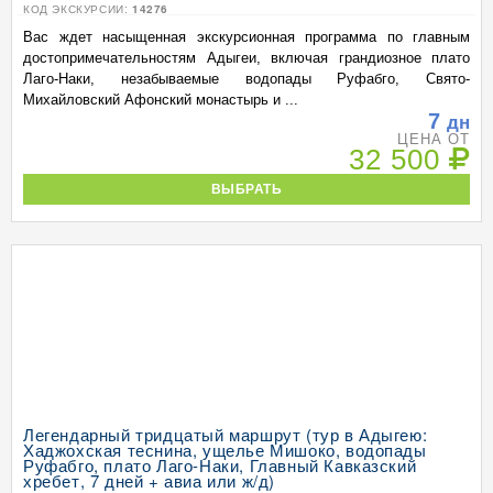
КОД ЭКСКУРСИИ:
14276
Вас ждет насыщенная экскурсионная программа по главным
достопримечательностям Адыгеи, включая грандиозное плато
Лаго-Наки, незабываемые водопады Руфабго, Свято-
Михайловский Афонский монастырь и ...
7
дн
ЦЕНА ОТ
32 500
ВЫБРАТЬ
Легендарный тридцатый маршрут (тур в Адыгею:
Хаджохская теснина, ущелье Мишоко, водопады
Руфабго, плато Лаго-Наки, Главный Кавказский
хребет, 7 дней + авиа или ж/д)