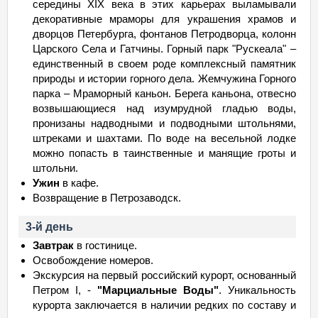
середины XIX века в этих карьерах выламывали
декоративные мраморы для украшения храмов и
дворцов Петербурга, фонтанов Петродворца, колонн
Царского Села и Гатчины. Горный парк "Рускеала" –
единственный в своем роде комплексный памятник
природы и истории горного дела. Жемчужина Горного
парка – Мраморный каньон. Берега каньона, отвесно
возвышающиеся над изумрудной гладью воды,
пронизаны надводными и подводными штольнями,
штреками и шахтами. По воде на весельной лодке
можно попасть в таинственные и манящие гроты и
штольни.
Ужин
в кафе.
Возвращение в Петрозаводск.
3-й день
Завтрак
в гостинице.
Освобождение номеров.
Экскурсия на первый российский курорт, основанный
Петром I, -
"Марциальные Воды"
. Уникальность
курорта заключается в наличии редких по составу и