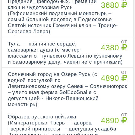
Предания Преподобных. Гремячий
3680
ключ и чудотворная Русь
(Гефсиманский подземный монастырь –
самый большой водопад в Подмосковье
Святой источник Гремячий ключ – Троице-
Сергиева Лавра)
Тула — пряничное сердце,
ОТ
4380
самоварная душа (с мастер-
классами от тульского Левши по кузнечному
и самоварному делу, чаепитие с пряниками)
Солнечный город на Озере Русь (с
ОТ
4890
водной прогулкой по
Левитановскому озеру Сенеж – Солнечногорск
– улиточная ферма SolEcoSnails с
дегустацией - Николо-Пешношский
монастырь)
Образец русского пейзажа
ОТ
4890
(Императорская Тверь — дворец
тверской принцессы — цветущая усадьба
Домотканово, с тверским обедом и