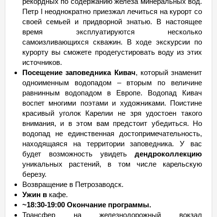
рекордных по содержанию железа минеральных вод.
Петр I неоднократно приезжал лечиться на курорт со
своей семьей и придворной знатью. В настоящее
время эксплуатируются несколько
самоизливающихся скважин. В ходе экскурсии по
курорту вы сможете продегустировать воду из этих
источников.
Посещение заповедника Кивач
, который знаменит
одноименным водопадом – вторым по величине
равнинным водопадом в Европе. Водопад Кивач
воспет многими поэтами и художниками. Поистине
красивый уголок Карелии не зря удостоен такого
внимания, и в этом вам предстоит убедиться. Но
водопад не единственная достопримечательность,
находящаяся на территории заповедника. У вас
будет возможность увидеть
дендроколлекцию
уникальных растений, в том числе карельскую
березу.
Возвращение в Петрозаводск.
Ужин в
кафе.
~18:30-19:00 Окончание программы.
Трансфер на железнодорожный вокзал