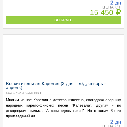
2
дн
ЦЕНА ОТ
15 450
ВЫБРАТЬ
Восхитительная Карелия (2 дня + ж/д, январь -
апрель)
КОД ЭКСКУРСИИ:
9971
Многим из нас Карелия с детства известна, благодаря сборнику
народных карело-финских песен "Калевала", другим - по
декорациям фильма "А зори здесь тихие". Но с каким бы из
произведений ни ...
2
дн
ЦЕНА ОТ