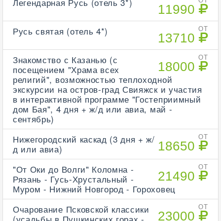
Легендарная Русь (отель 3*)
ОТ
11990
Русь святая (отель 4*)
ОТ
13710
Знакомство с Казанью (с
ОТ
18000
посещением "Храма всех
религий", возможностью теплоходной
экскурсии на остров-град Свияжск и участия
в интерактивной программе "Гостеприимный
дом Бая", 4 дня + ж/д или авиа, май -
сентябрь)
Нижегородский каскад (3 дня + ж/
ОТ
18650
д или авиа)
"От Оки до Волги" Коломна -
ОТ
21490
Рязань - Гусь-Хрустальный -
Муром - Нижний Новгород - Гороховец
Очарование Псковской классики
ОТ
23000
(усадьбы в Пушкинских горах -