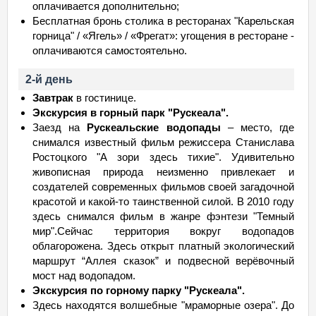
оплачивается дополнительно;
Бесплатная бронь столика в ресторанах "Карельская
горница" / «Ягель» / «Фрегат»: угощения в ресторане -
оплачиваются самостоятельно.
2-й день
Завтрак
в гостинице.
Экскурсия в горный парк "Рускеала".
Заезд на
Рускеальские водопады
– место, где
снимался известный фильм режиссера Станислава
Ростоцкого "А зори здесь тихие". Удивительно
живописная природа неизменно привлекает и
создателей современных фильмов своей загадочной
красотой и какой-то таинственной силой. В 2010 году
здесь снимался фильм в жанре фэнтези "Темный
мир".Сейчас территория вокруг водопадов
облагорожена. Здесь открыт платный экологический
маршрут “Аллея сказок” и подвесной верёвочный
мост над водопадом.
Экскурсия по горному парку "Рускеала".
Здесь находятся волшебные "мраморные озера". До