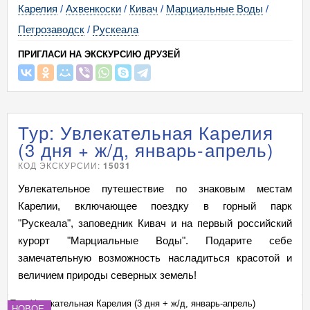
Карелия
/
Ахвенкоски
/
Кивач
/
Марциальные Воды
/
Петрозаводск
/
Рускеала
ПРИГЛАСИ НА ЭКСКУРСИЮ ДРУЗЕЙ
Тур: Увлекательная Карелия
(3 дня + ж/д, январь-апрель)
КОД ЭКСКУРСИИ:
15031
Увлекательное путешествие по знаковым местам
Карелии, включающее поездку в горный парк
"Рускеала", заповедник Кивач и на первый российский
курорт "Марциальные Воды". Подарите себе
замечательную возможность насладиться красотой и
величием природы северных земель!
Тур: Увлекательная Карелия (3 дня + ж/д, январь-апрель)
Ту
НОВОЕ