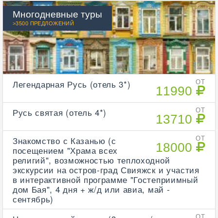
Многодневные туры
>3500 ПРЕДЛОЖЕНИЙ
Легендарная Русь (отель 3*)
ОТ
11990
Русь святая (отель 4*)
ОТ
13710
Знакомство с Казанью (с
ОТ
18000
посещением "Храма всех
религий", возможностью теплоходной
экскурсии на остров-град Свияжск и участия
в интерактивной программе "Гостеприимный
дом Бая", 4 дня + ж/д или авиа, май -
сентябрь)
ОТ