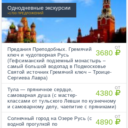
Однодневные экскурсии
>1700 ПРЕДЛОЖЕНИЙ
Предания Преподобных. Гремячий
ОТ
3680
ключ и чудотворная Русь
(Гефсиманский подземный монастырь –
самый большой водопад в Подмосковье
Святой источник Гремячий ключ – Троице-
Сергиева Лавра)
Тула — пряничное сердце,
ОТ
4380
самоварная душа (с мастер-
классами от тульского Левши по кузнечному
и самоварному делу, чаепитие с пряниками)
Солнечный город на Озере Русь (с
ОТ
4890
водной прогулкой по