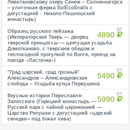
Левитановскому озеру Сенеж – Солнечногорск
– улиточная ферма SolEcoSnails с
дегустацией - Николо-Пешношский
монастырь)
Образец русского пейзажа
ОТ
4890
(Императорская Тверь — дворец
тверской принцессы — цветущая усадьба
Домотканово, с тверским обедом и
теплоходной прогулкой по Волге, проезд на
поезде «Ласточка»)
"Град царский, град грозный"
ОТ
5490
Александров – Александровская
слобода – Усадьба купца Первушина
Вкусные истории Переславля-
ОТ
5990
Залесского (Горицкий монастырь —
Русский парк с чайной церемонией —
Царство Ряпушки с дегустацией «царской
селедки» под бокал пива)