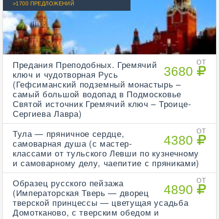
>1700 ПРЕДЛОЖЕНИЙ
Предания Преподобных. Гремячий
ОТ
3680
ключ и чудотворная Русь
(Гефсиманский подземный монастырь –
самый большой водопад в Подмосковье
Святой источник Гремячий ключ – Троице-
Сергиева Лавра)
Тула — пряничное сердце,
ОТ
4380
самоварная душа (с мастер-
классами от тульского Левши по кузнечному
и самоварному делу, чаепитие с пряниками)
Образец русского пейзажа
ОТ
4890
(Императорская Тверь — дворец
тверской принцессы — цветущая усадьба
Домотканово, с тверским обедом и