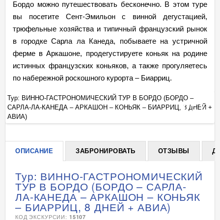
Бордо можно путешествовать бесконечно. В этом туре
вы посетите Сент-Эмильон с винной дегустацией,
трюфельные хозяйства и типичный французский рынок
в городке Сарла ла Канеда, побываете на устричной
ферме в Аркашоне, продегустируете коньяк на родине
истинных французских коньяков, а также прогуляетесь
по набережной роскошного курорта – Биарриц.
Тур: ВИННО-ГАСТРОНОМИЧЕСКИЙ ТУР В БОРДО (БОРДО –
Т
 +
САРЛА-ЛА-КАНЕДА – АРКАШОН – КОНЬЯК – БИАРРИЦ, 8 ДНЕЙ +
С
+
АВИА)
А
ОПИСАНИЕ
ЗАБРОНИРОВАТЬ
ОТЗЫВЫ
Д
Тур: ВИННО-ГАСТРОНОМИЧЕСКИЙ
ТУР В БОРДО (БОРДО – САРЛА-
ЛА-КАНЕДА – АРКАШОН – КОНЬЯК
– БИАРРИЦ, 8 ДНЕЙ + АВИА)
КОД ЭКСКУРСИИ:
15107