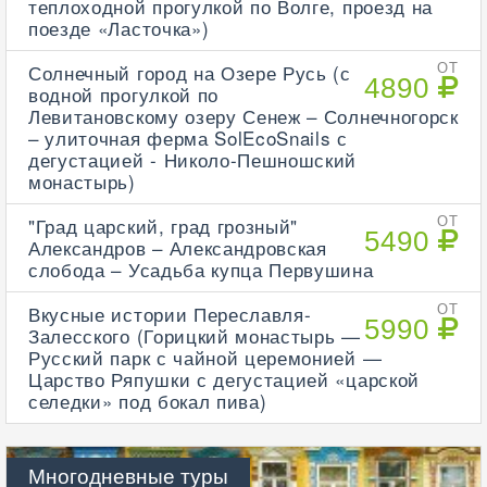
теплоходной прогулкой по Волге, проезд на
поезде «Ласточка»)
Солнечный город на Озере Русь (с
ОТ
4890
водной прогулкой по
Левитановскому озеру Сенеж – Солнечногорск
– улиточная ферма SolEcoSnails с
дегустацией - Николо-Пешношский
монастырь)
"Град царский, град грозный"
ОТ
5490
Александров – Александровская
слобода – Усадьба купца Первушина
Вкусные истории Переславля-
ОТ
5990
Залесского (Горицкий монастырь —
Русский парк с чайной церемонией —
Царство Ряпушки с дегустацией «царской
селедки» под бокал пива)
Многодневные туры