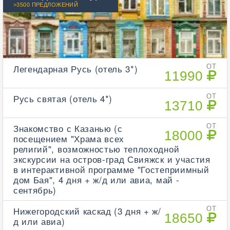
>3500 ПРЕДЛОЖЕНИЙ
Легендарная Русь (отель 3*)
ОТ
11990
Русь святая (отель 4*)
ОТ
13710
Знакомство с Казанью (с
ОТ
18000
посещением "Храма всех
религий", возможностью теплоходной
экскурсии на остров-град Свияжск и участия
в интерактивной программе "Гостеприимный
дом Бая", 4 дня + ж/д или авиа, май -
сентябрь)
Нижегородский каскад (3 дня + ж/
ОТ
18650
д или авиа)