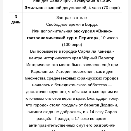
Или для желающих -
экскурсия в Сент-
Эмильон
с винной дегустацией, 4 часа (70 евро)
3
Завтрак в отеле.
день
Свободное время в Бордо.
Или дополнительная
экскурсия «Винно-
гастрономический тур в Перигор»
, 10 часов
(130 евро)
Вы побываете в городке Сарла ла Канеда -
центре исторического края Чёрный Перигор.
Исторически это место было заселено ещё при
Каролингах. История поселения, как и для
множества средневековых французских городов,
началась с бенедиктинского аббатства —
достаточно крупного, чтобы считаться одним из
ключевых оплотов веры в крае. Благодаря тому,
что городок стоял поодаль от берегов Дордони,
викинги сюда не добрались, и к 14 веку Сарла
расцвёл. Правда, в 17 веке во время
антиправительственных смут его разграбили