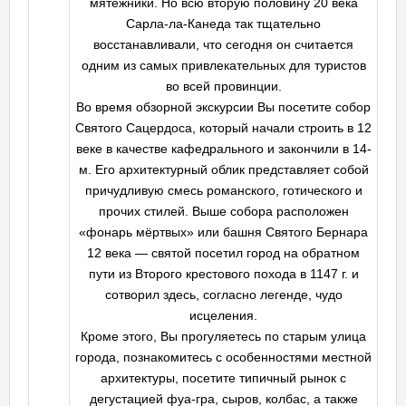
мятежники. Но всю вторую половину 20 века
Сарла-ла-Канеда так тщательно
восстанавливали, что сегодня он считается
одним из самых привлекательных для туристов
во всей провинции.
Во время обзорной экскурсии Вы посетите собор
Святого Сацердоса, который начали строить в 12
веке в качестве кафедрального и закончили в 14-
м. Его архитектурный облик представляет собой
причудливую смесь романского, готического и
прочих стилей. Выше собора расположен
«фонарь мёртвых» или башня Святого Бернара
12 века — святой посетил город на обратном
пути из Второго крестового похода в 1147 г. и
сотворил здесь, согласно легенде, чудо
исцеления.
Кроме этого, Вы прогуляетесь по старым улица
города, познакомитесь с особенностями местной
архитектуры, посетите типичный рынок с
дегустацией фуа-гра, сыров, колбас, а также