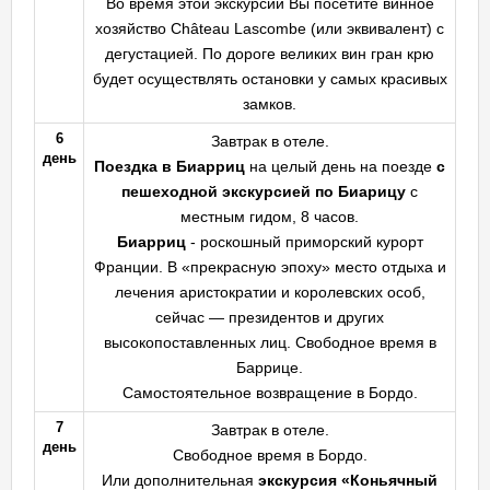
Во время этой экскурсии Вы посетите винное
хозяйство Château Lascombe (или эквивалент) с
дегустацией. По дороге великих вин гран крю
будет осуществлять остановки у самых красивых
замков.
6
Завтрак в отеле.
день
Поездка в Биарриц
на целый день на поезде
с
пешеходной экскурсией по Биарицу
с
местным гидом, 8 часов.
Биарриц
- роскошный приморский курорт
Франции. В «прекрасную эпоху» место отдыха и
лечения аристократии и королевских особ,
сейчас — президентов и других
высокопоставленных лиц. Свободное время в
Баррице.
Самостоятельное возвращение в Бордо.
7
Завтрак в отеле.
день
Свободное время в Бордо.
Или дополнительная
экскурсия «Коньячный