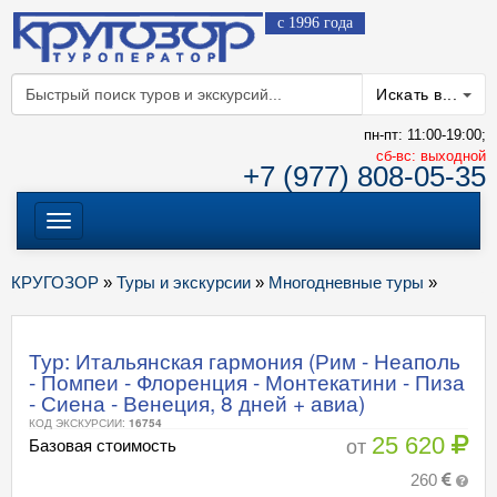
с 1996 года
Искать в...
пн-пт: 11:00-19:00;
cб-вс: выходной
+7 (977) 808-05-35
Меню
КРУГОЗОР
»
Туры и экскурсии
»
Многодневные туры
»
Тур: Итальянская гармония (Рим - Неаполь
- Помпеи - Флоренция - Монтекатини - Пиза
- Сиена - Венеция, 8 дней + авиа)
КОД ЭКСКУРСИИ:
16754
25 620
от
Базовая стоимость
260