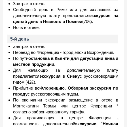
Завтрак в отеле.
Свободный день в Риме или для желающих за
дополнительную плату предлагается
экскурсия на
целый день в Неаполь и Помпеи
(70€).
Ночь в отеле.
5-й день
Завтрак в отеле.
Переезд во Флоренцию - город эпохи Возрождения.
По пути
остановка в Кьянти для дегустации вина и
местной продукции
.
Для желающих за дополнительную плату
предлагается
экскурсия в Сиену
с русскоговорящим
гидом (42€).
Прибытие во
Флоренцию. Обзорная экскурсия по
городу
с русскоговорящим гидом.
По окончании экскурсии размещение в отеле в
Монтекатини Термы или центре Флоренции *
согласно забронированному тарифу.
Для проживающих в центре Флоренции -
возможность дополнительной
экскурсии "Ночная