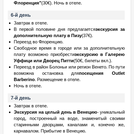
Флоренция"
(30€). Ночь в отеле.
6-й день
Завтрак в отеле.
В первой половине дня предлагается
экскурсия за
дополнительную плату в Пизу
(37€).
Переезд во Флоренцию.
Свободное время в городе или за дополнительную
плату возможно приобрести
экскурсию в Галерею
Уффици или Дворец Питти
(50€, билеты вкл.).
Переезд в район Болоньи или регион Венето. По пути
возможна остановка для
посещения Outlet
Barberino
. Размещение в отеле.
Ночь в отеле.
7-й день
Завтрак в отеле.
Экскурсия на целый день в Венецию
- уникальный
город, построенный на воде, знаменитый своими
старинными дворцами, каналами и, конечно же,
карнавалом. Прибытие в Венецию.