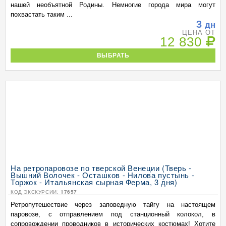
нашей необъятной Родины. Немногие города мира могут
похвастать таким ...
3
дн
ЦЕНА ОТ
12 830
ВЫБРАТЬ
На ретропаровозе по тверской Венеции (Тверь -
Вышний Волочек - Осташков - Нилова пустынь -
Торжок - Итальянская сырная Ферма, 3 дня)
КОД ЭКСКУРСИИ:
17657
Ретропутешествие через заповедную тайгу на настоящем
паровозе, с отправлением под станционный колокол, в
сопровождении проводников в исторических костюмах! Хотите