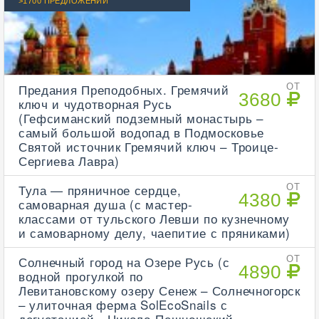
>1700 ПРЕДЛОЖЕНИЙ
Предания Преподобных. Гремячий
ОТ
3680
ключ и чудотворная Русь
(Гефсиманский подземный монастырь –
самый большой водопад в Подмосковье
Святой источник Гремячий ключ – Троице-
Сергиева Лавра)
Тула — пряничное сердце,
ОТ
4380
самоварная душа (с мастер-
классами от тульского Левши по кузнечному
и самоварному делу, чаепитие с пряниками)
Солнечный город на Озере Русь (с
ОТ
4890
водной прогулкой по
Левитановскому озеру Сенеж – Солнечногорск
– улиточная ферма SolEcoSnails с
дегустацией - Николо-Пешношский