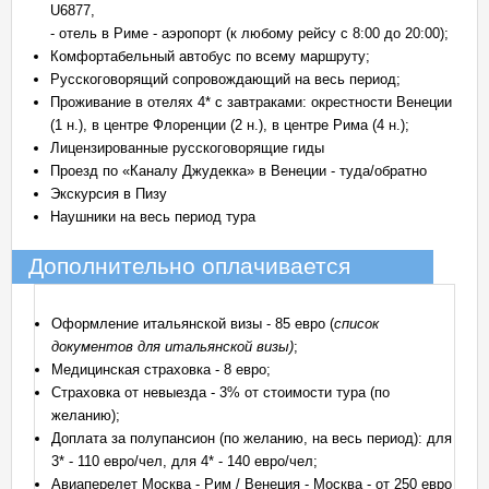
U6877,
- отель в Риме - аэропорт (к любому рейсу с 8:00 до 20:00);
Комфортабельный автобус по всему маршруту;
Русскоговорящий сопровождающий на весь период;
Проживание в отелях 4* с завтраками: окрестности Венеции
(1 н.), в центре Флоренции (2 н.), в центре Рима (4 н.);
Лицензированные русскоговорящие гиды
Проезд по «Каналу Джудекка» в Венеции - туда/обратно
Экскурсия в Пизу
Наушники на весь период тура
Дополнительно оплачивается
Оформление итальянской визы - 85 евро (
список
документов для итальянской визы
)
;
Медицинская страховка - 8 евро;
Страховка от невыезда - 3% от стоимости тура (по
желанию);
Доплата за полупансион (по желанию, на весь период): для
3* - 110 евро/чел, для 4* - 140 евро/чел;
Авиаперелет Москва - Рим / Венеция - Москва - от 250 евро