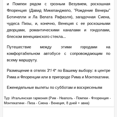
и Помпеи рядом с грозным Везувием, роскошная
Флоренция (Давид Микеланджело, "Рождение Венеры"
Ботичелли и Ла Велата Рафаэля), загадочная Сиена,
чудеса Пизы, и, конечно, Венеция с ее роскошными
дворцами, романтическими каналами и гондолами,
блеском венецианского стекла...
Путешествие между этими городами на
комфортабельном автобусе с сопровождающим по
всему маршруту.
Размещение в отелях 3*/ 4* по Вашему выбору: в центре
Рима и Флоренции или в пригороде Рима и Монтекатини.
Еженедельные вылеты по субботам и воскресеньям
-
Тур: Итальянская гармония (Рим - Неаполь - Помпеи - Флоренция -
Ту
Монтекатини - Пиза - Сиена - Венеция, 8 дней + авиа)
Мо
+