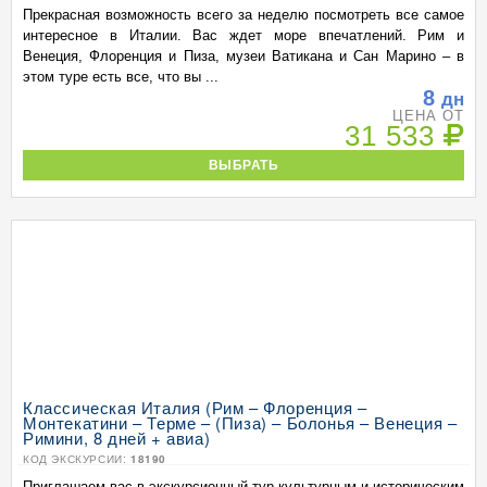
Прекрасная возможность всего за неделю посмотреть все самое
интересное в Италии. Вас ждет море впечатлений. Рим и
Венеция, Флоренция и Пиза, музеи Ватикана и Сан Марино – в
этом туре есть все, что вы ...
8
дн
ЦЕНА ОТ
31 533
ВЫБРАТЬ
Классическая Италия (Рим – Флоренция –
Монтекатини – Терме – (Пиза) – Болонья – Венеция –
Римини, 8 дней + авиа)
КОД ЭКСКУРСИИ:
18190
Приглашаем вас в экскурсионный тур культурным и историческим