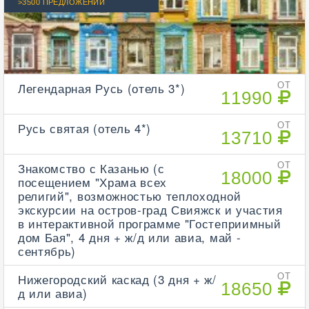
>3500 ПРЕДЛОЖЕНИЙ
Легендарная Русь (отель 3*)
ОТ
11990
Русь святая (отель 4*)
ОТ
13710
Знакомство с Казанью (с
ОТ
18000
посещением "Храма всех
религий", возможностью теплоходной
экскурсии на остров-град Свияжск и участия
в интерактивной программе "Гостеприимный
дом Бая", 4 дня + ж/д или авиа, май -
сентябрь)
Нижегородский каскад (3 дня + ж/
ОТ
18650
д или авиа)