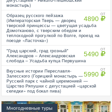
монастырь)
Образец русского пейзажа
ОТ
4890
(Императорская Тверь — дворец
тверской принцессы — цветущая усадьба
Домотканово, с тверским обедом и
теплоходной прогулкой по Волге, проезд на
поезде «Ласточка»)
"Град царский, град грозный"
ОТ
5490
Александров – Александровская
слобода – Усадьба купца Первушина
Вкусные истории Переславля-
ОТ
5990
Залесского (Горицкий монастырь —
Русский парк с чайной церемонией —
Царство Ряпушки с дегустацией «царской
селедки» под бокал пива)
Многодневные туры