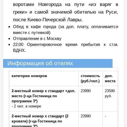
воротами Новгорода на пути «из варяг в
греки» и самой значимой обителью на Руси,
после Киево-Печерской Лавры.
Обед в кафе города (за доп. плату, оплачивается
вместе с путевкой)
Отправление в г. Москву
22:00 Ориентировочное время прибытия к ст.м.
ВДНХ.
Информация об отелях
категории номеров
стоимость
доп.
(руб./чел.)
места
2-местный номер х стандарт +доп.
23990
23590
место (г-ца Гостиница по
руб.
программе 3*)
- 2 чел. в номере
2-местный номер х стандарт (2
23990
-
кровати) (г-ца Гостиница по
программе 3*)