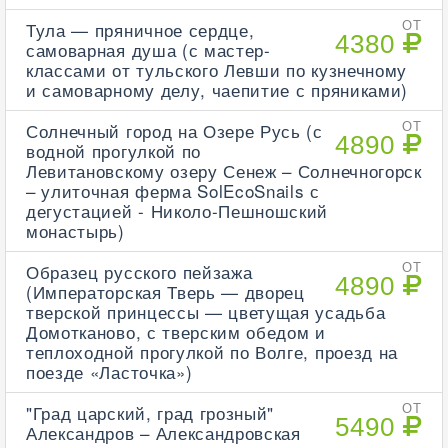
Тула — пряничное сердце,
ОТ
4380
самоварная душа (с мастер-
классами от тульского Левши по кузнечному
и самоварному делу, чаепитие с пряниками)
Солнечный город на Озере Русь (с
ОТ
4890
водной прогулкой по
Левитановскому озеру Сенеж – Солнечногорск
– улиточная ферма SolEcoSnails с
дегустацией - Николо-Пешношский
монастырь)
Образец русского пейзажа
ОТ
4890
(Императорская Тверь — дворец
тверской принцессы — цветущая усадьба
Домотканово, с тверским обедом и
теплоходной прогулкой по Волге, проезд на
поезде «Ласточка»)
"Град царский, град грозный"
ОТ
5490
Александров – Александровская