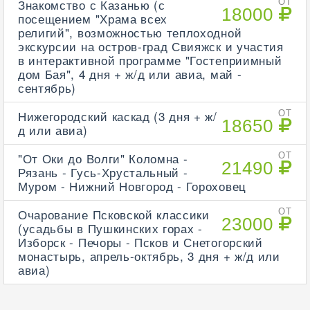
Знакомство с Казанью (с
ОТ
18000
посещением "Храма всех
религий", возможностью теплоходной
экскурсии на остров-град Свияжск и участия
в интерактивной программе "Гостеприимный
дом Бая", 4 дня + ж/д или авиа, май -
сентябрь)
Нижегородский каскад (3 дня + ж/
ОТ
18650
д или авиа)
"От Оки до Волги" Коломна -
ОТ
21490
Рязань - Гусь-Хрустальный -
Муром - Нижний Новгород - Гороховец
Очарование Псковской классики
ОТ
23000
(усадьбы в Пушкинских горах -
Изборск - Печоры - Псков и Снетогорский
монастырь, апрель-октябрь, 3 дня + ж/д или
авиа)