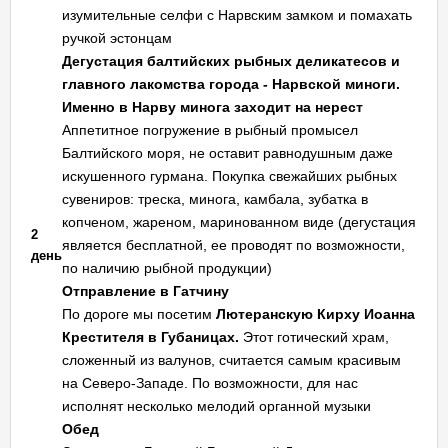
изумительные селфи с Нарвским замком и помахать
ручкой эстонцам
Дегустация балтийских рыбных деликатесов и
главного лакомства города - Нарвской миноги.
Именно в Нарву минога заходит на нерест
Аппетитное погружение в рыбный промысел
Балтийского моря, не оставит равнодушным даже
искушенного гурмана. Покупка свежайших рыбных
сувениров: треска, минога, камбала, зубатка в
копченом, жареном, маринованном виде (дегустация
2
является бесплатной, ее проводят по возможности,
день
по наличию рыбной продукции)
Отправление в Гатчину
По дороге мы посетим
Лютеранскую Кирху Иоанна
Крестителя в Губаницах.
Этот готический храм,
сложенный из валунов, считается самым красивым
на Северо-Западе. По возможности, для нас
исполнят несколько мелодий органной музыки
Обед