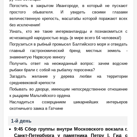
Погостить в закрытом Ивангороде, в который не пускают
простого обывателя. И увидеть своими глазами
величественную крепость, масштабы которой поражают всех
без исключения!
Узнать, кто же такие ингерманландцы и познакомиться с
исчезающей народностью водь (в мире всего 64 человека!)
Погрузиться в рыбный промысел Балтийского моря и отведать
главный гастрономический бренд местных земель -
знаменитую Нарвскую миногу
Получить ответ на неожиданный вопрос: зачем водские
рыбаки брали с собой на рыбалку поросенка?
Загадать желание у дерева любви на территории
средневековой крепости
Побывать во дворце, имеющим непосредственное отношение
к рыцарям Мальтийского ордена
Насладиться созерцанием шикарнейших интерьеров
охотничьего замка в Гатчине
1-й день
9:45 Сбор группы внутри Московского вокзала г.
Санкт-Петербурга у памятника Петру
I
. Гид с