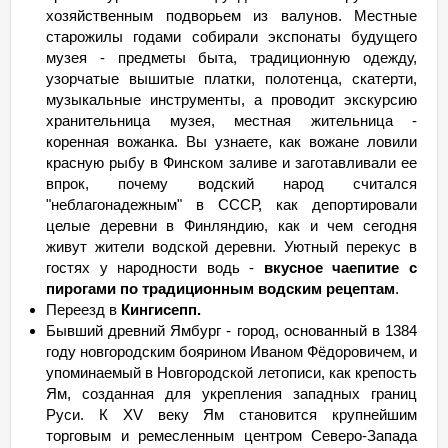
хозяйственным подворьем из валунов. Местные
старожилы годами собирали экспонаты будущего
музея - предметы быта, традиционную одежду,
узорчатые вышитые платки, полотенца, скатерти,
музыкальные инструменты, а проводит экскурсию
хранительница музея, местная жительница -
коренная вожанка. Вы узнаете, как вожане ловили
красную рыбу в Финском заливе и заготавливали ее
впрок, почему водский народ считался
"неблагонадежным" в СССР, как депортировали
целые деревни в Финляндию, как и чем сегодня
живут жители водской деревни. Уютный перекус в
гостях у народности водь -
вкусное чаепитие с
пирогами по традиционным водским рецептам
.
Переезд в
Кингисепп.
Бывший древний Ямбург - город, основанный в 1384
году новгородским боярином Иваном Фёдоровичем, и
упоминаемый в Новгородской летописи, как крепость
Ям, созданная для укрепления западных границ
Руси. К XV веку Ям становится крупнейшим
торговым и ремесленным центром Северо-Запада