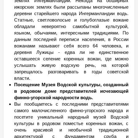
землях Ингерманландии. Некогда на обширных
ижорских землях были рассыпаны многочисленные
деревни старейшего народа Ингерманландии водь.
Статные, светловолосые и голубоглазые вожане
обладали невероятно самобытной культурой,
языком, обычаями, интересными традициями. По
данным последней переписи населения, в России
вожанами называют себя всего 64 человека, и
деревня Лужицы - едва ли не единственное
оставшееся селение коренных вожан, где можно
услышать живую водскую речь, на которой
запрещалось разговаривать в годы советской
власти.
Посещение Музея Водской культуры, созданный
в родовом доме представителей исчезающей
финно-угорской народности водь.
Вы пообщаетесь с последними представителями
самого малочисленного финно-угорского народа и
посетите уникальный народный музей Водской
культуры в родовом поместье коренных вожан, с
очень красивой и необычной традиционной
архитектурой с фундаментом сруба и