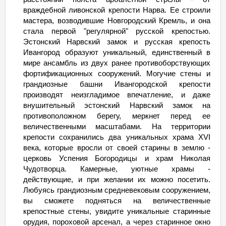
враждебной ливонской крепости Нарва. Ее строили
мастера, возводившие Новгородский Кремль, и она
стала первой "регулярной" русской крепостью.
Эстонский Нарвский замок и русская крепость
Ивангород образуют уникальный, единственный в
мире ансамбль из двух ранее противоборствующих
фортификационных сооружений. Могучие стены и
грандиозные башни Ивангородской крепости
производят неизгладимое впечатление, и даже
внушительный эстонский Нарвский замок на
противоположном берегу, меркнет перед ее
величественными масштабами. На территории
крепости сохранились два уникальных храма XVI
века, которые вросли от своей старины в землю -
церковь Успения Богородицы и храм Николая
Чудотворца. Камерные, уютные храмы -
действующие, и при желании их можно посетить.
Любуясь грандиозным средневековым сооружением,
вы сможете подняться на величественные
крепостные стены, увидите уникальные старинные
орудия, пороховой арсенал, а через старинное окно