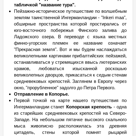
табличкой "название тура".
Пейзажно-историческое путешествие по волшебным
землям таинственной Ингерманландии - "Inkeri maa",
обширные пространства которой простирались от
юго-восточного побережья Финского залива до
Ладожского озера. В переводе с языка местных
финно-угорских племен ее название означает
"Прекрасная земля". Вот и мы будем наслаждаться
великолепными картинами прибалтийских пейзажей,
останавливаться у стремящихся ввысь лютеранских
храмов, любоваться изысканной роскошью
великолепных дворцов, прикасаться к седым стенам
средневековых крепостей. Заглянем в Европу через
окно, "прорубленное" задолго до Петра Первого.
Отправление в Копорье.
Первой точкой на карте нашего путешествия по
Ингерманландии станет
Копорская крепость
- одна
из старейших средневековых крепостей на Северо-
Западе. На небольшом пятачке высокого скального
мыса живописно расположилась эта древняя
цитадель, стены которой помнят рыцарей