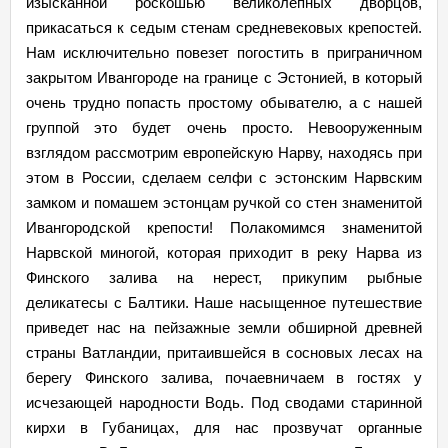
изысканной роскошью великолепных дворцов,
прикасаться к седым стенам средневековых крепостей.
Нам исключительно повезет погостить в приграничном
закрытом Ивангороде на границе с Эстонией, в который
очень трудно попасть простому обывателю, а с нашей
группой это будет очень просто. Невооруженным
взглядом рассмотрим европейскую Нарву, находясь при
этом в России, сделаем селфи с эстонским Нарвским
замком и помашем эстонцам ручкой со стен знаменитой
Ивангородской крепости! Полакомимся знаменитой
Нарвской миногой, которая приходит в реку Нарва из
Финского залива на нерест, прикупим рыбные
деликатесы с Балтики. Наше насыщенное путешествие
приведет нас на пейзажные земли обширной древней
страны Ватландии, притаившейся в сосновых лесах на
берегу Финского залива, почаевничаем в гостях у
исчезающей народности Водь. Под сводами старинной
кирхи в Губаницах, для нас прозвучат органные