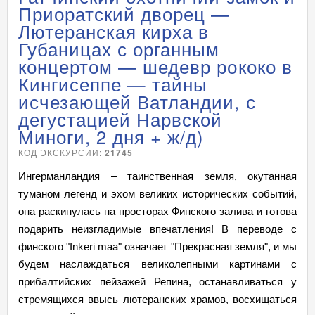
10.07.27
Сб
- 11.07
Вс
17 900
есть
Приоратский дворец —
Лютеранская кирха в
24.07.27
Сб
- 25.07
Вс
17 900
есть
Губаницах с органным
07.08.27
Сб
- 08.08
Вс
17 900
есть
концертом — шедевр рококо в
14.08.27
Сб
- 15.08
Вс
17 900
есть
Кингисеппе — тайны
21.08.27
Сб
- 22.08
Вс
17 900
есть
исчезающей Ватландии, с
11.09.27
Сб
- 12.09
Вс
17 900
есть
дегустацией Нарвской
25.09.27
Сб
- 26.09
Вс
17 900
есть
Миноги, 2 дня + ж/д)
09.10.27
Сб
- 10.10
Вс
17 900
есть
КОД ЭКСКУРСИИ:
21745
23.10.27
Сб
- 24.10
Вс
17 900
есть
Ингерманландия – таинственная земля, окутанная
04.11.27 Чт - 05.11 Пт
17 900
есть
туманом легенд и эхом великих исторических событий,
05.11.27 Пт - 06.11
Сб
17 900
есть
она раскинулась на просторах Финского залива и готова
подарить неизгладимые впечатления! В переводе с
финского "Inkeri maa" означает "Прекрасная земля", и мы
будем наслаждаться великолепными картинами с
прибалтийских пейзажей Репина, останавливаться у
стремящихся ввысь лютеранских храмов, восхищаться