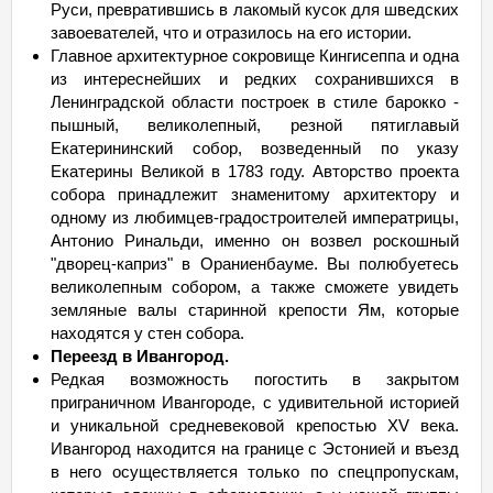
Руси, превратившись в лакомый кусок для шведских
завоевателей, что и отразилось на его истории.
Главное архитектурное сокровище Кингисеппа и одна
из интереснейших и редких сохранившихся в
Ленинградской области построек в стиле барокко -
пышный, великолепный, резной пятиглавый
Екатерининский собор, возведенный по указу
Екатерины Великой в 1783 году. Авторство проекта
собора принадлежит знаменитому архитектору и
одному из любимцев-градостроителей императрицы,
Антонио Ринальди, именно он возвел роскошный
"дворец-каприз" в Ораниенбауме. Вы полюбуетесь
великолепным собором, а также сможете увидеть
земляные валы старинной крепости Ям, которые
находятся у стен собора.
Переезд в Ивангород.
Редкая возможность погостить в закрытом
приграничном Ивангороде, с удивительной историей
и уникальной средневековой крепостью XV века.
Ивангород находится на границе с Эстонией и въезд
в него осуществляется только по спецпропускам,