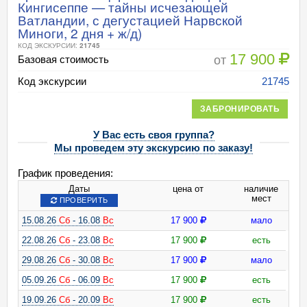
Кингисеппе — тайны исчезающей
Ватландии, с дегустацией Нарвской
Миноги, 2 дня + ж/д)
КОД ЭКСКУРСИИ:
21745
17 900
от
Базовая стоимость
Код экскурсии
21745
ЗАБРОНИРОВАТЬ
У Вас есть своя группа?
Мы проведем эту экскурсию по заказу!
График проведения:
Даты
цена от
наличие
мест
ПРОВЕРИТЬ
15.08.26
Сб
- 16.08
Вс
17 900
мало
22.08.26
Сб
- 23.08
Вс
17 900
есть
29.08.26
Сб
- 30.08
Вс
17 900
мало
05.09.26
Сб
- 06.09
Вс
17 900
есть
19.09.26
Сб
- 20.09
Вс
17 900
есть