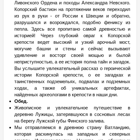
Ливонского Ордена и походы Александра Невского.
Копорский бастион на протяжении веков переходил
из рук в руки - от России к Швеции и обратно,
разрушался и возрождался, подобно фениксу из
пепла. Здесь все пропитано самой древностью и
историей! Через глубокий овраг к Копорской
крепости ведет высокий и узкий арочный мост,
могучие башни и стены и сейчас вызывают
удивление и восторг своей мощью и былой
неприступностью, а ее история полна тайн и загадок.
Вы услышите увлекательный рассказ о героической
истории Копорской крепости, о ее загадках и
таинственных подземельях, подвалах и подземных
ходах, а также об уникальных артефактах,
найденных археологами в крепости в наши дни.
Обед.
Живописное и увлекательное путешествие в
деревню Лужицы, затерявшуюся в сосновых лесах
на берегу Лужской губы Финского залива.
Мы отправляемся в древнюю страну Ватландию,
которая раскинулась на западных и северных