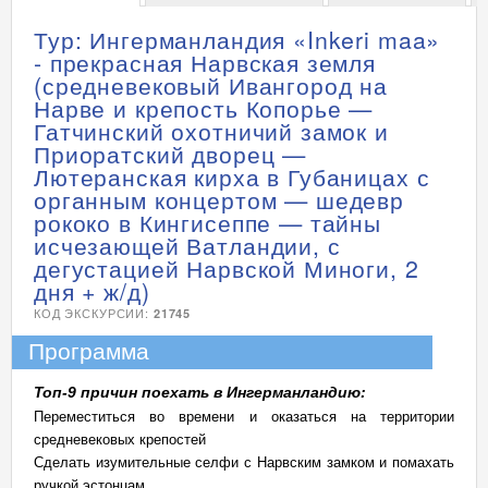
Тур: Ингерманландия «Inkeri maa»
- прекрасная Нарвская земля
(средневековый Ивангород на
Нарве и крепость Копорье —
Гатчинский охотничий замок и
Приоратский дворец —
Лютеранская кирха в Губаницах с
органным концертом — шедевр
рококо в Кингисеппе — тайны
исчезающей Ватландии, с
дегустацией Нарвской Миноги, 2
дня + ж/д)
КОД ЭКСКУРСИИ:
21745
Программа
Топ-9 причин поехать в Ингерманландию:
Переместиться во времени и оказаться на территории
средневековых крепостей
Сделать изумительные селфи с Нарвским замком и помахать
ручкой эстонцам