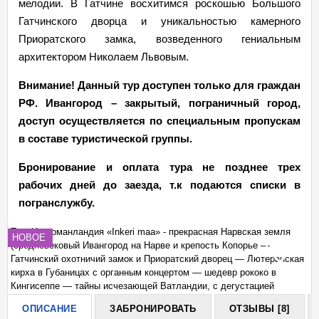
мелодии. В Гатчине восхитимся роскошью Большого
Гатчинского дворца и уникальностью камерного
Приоратского замка, возведенного гениальным
архитектором Николаем Львовым.
Внимание! Данный тур доступен только для граждан
РФ. Ивангород – закрытый, пограничный город,
доступ осуществляется по специальным пропускам
в составе туристической группы.
Бронирование и оплата тура не позднее трех
рабочих дней до заезда, т.к подаются списки в
погранслужбу.
Тур: Ингерманландия «Inkeri maa» - прекрасная Нарвская земля
Ту
НОВОЕ
(средневековый Ивангород на Нарве и крепость Копорье —
(с
+
ая
Гатчинский охотничий замок и Приоратский дворец — Лютеранская
Га
кирха в Губаницах с органным концертом — шедевр рококо в
ки
Кингисеппе — тайны исчезающей Ватландии, с дегустацией
Ки
Нарвской Миноги, 2 дня + ж/д)
На
ОПИСАНИЕ
ЗАБРОНИРОВАТЬ
ОТЗЫВЫ [8]