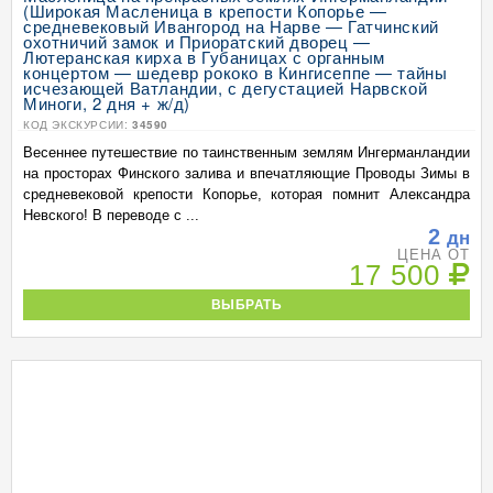
(Широкая Масленица в крепости Копорье —
средневековый Ивангород на Нарве — Гатчинский
охотничий замок и Приоратский дворец —
Лютеранская кирха в Губаницах с органным
концертом — шедевр рококо в Кингисеппе — тайны
исчезающей Ватландии, с дегустацией Нарвской
Миноги, 2 дня + ж/д)
КОД ЭКСКУРСИИ:
34590
Весеннее путешествие по таинственным землям Ингерманландии
на просторах Финского залива и впечатляющие Проводы Зимы в
средневековой крепости Копорье, которая помнит Александра
Невского! В переводе с ...
2
дн
ЦЕНА ОТ
17 500
ВЫБРАТЬ