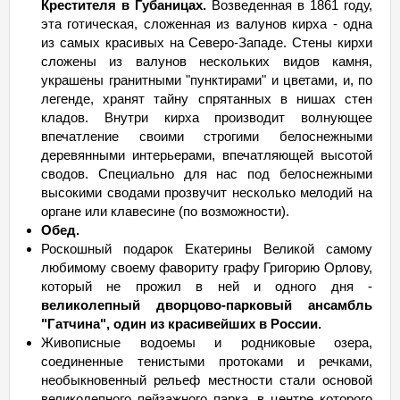
Крестителя в Губаницах.
Возведенная в 1861 году,
эта готическая, сложенная из валунов кирха - одна
из самых красивых на Северо-Западе. Стены кирхи
сложены из валунов нескольких видов камня,
украшены гранитными "пунктирами" и цветами, и, по
легенде, хранят тайну спрятанных в нишах стен
кладов. Внутри кирха производит волнующее
впечатление своими строгими белоснежными
деревянными интерьерами, впечатляющей высотой
сводов. Специально для нас под белоснежными
высокими сводами прозвучит несколько мелодий на
органе или клавесине (по возможности).
Обед.
Роскошный подарок Екатерины Великой самому
любимому своему фавориту графу Григорию Орлову,
который не прожил в ней и одного дня -
великолепный дворцово-парковый ансамбль
"Гатчина", один из красивейших в России.
Живописные водоемы и родниковые озера,
соединенные тенистыми протоками и речками,
необыкновенный рельеф местности стали основой
великолепного пейзажного парка, в центре которого