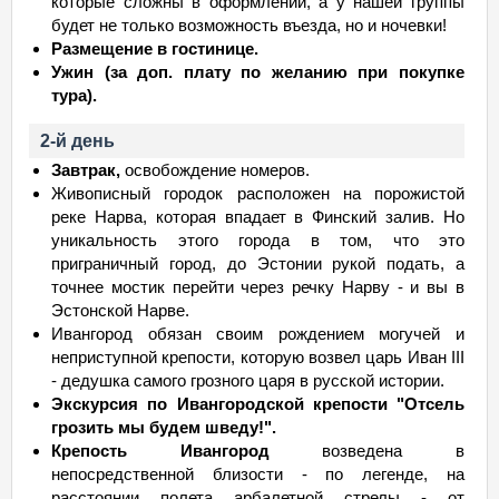
которые сложны в оформлении, а у нашей группы
будет не только возможность въезда, но и ночевки!
Размещение в гостинице.
Ужин (за доп. плату по желанию при покупке
тура).
2-й день
Завтрак,
освобождение номеров.
Живописный городок расположен на порожистой
реке Нарва, которая впадает в Финский залив. Но
уникальность этого города в том, что это
приграничный город, до Эстонии рукой подать, а
точнее мостик перейти через речку Нарву - и вы в
Эстонской Нарве.
Ивангород обязан своим рождением могучей и
неприступной крепости, которую возвел царь Иван III
- дедушка самого грозного царя в русской истории.
Экскурсия по Ивангородской крепости "Отсель
грозить мы будем шведу!".
Крепость Ивангород
возведена в
непосредственной близости - по легенде, на
расстоянии полета арбалетной стрелы - от