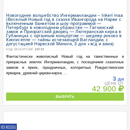
Новогоднее волшебство Ингерманландии – Inkeri maa
(Веселый Новый год в сказке Ивангорода на Нарве с
включенным банкетом и шоу-программой —
Петербург в новогоднем убранстве — Гатчинский
замок и Приоратский дворец — Лютеранская кирха в
Губаницах с органным концертом — шедевр рококо в
Кингисеппе — тайны исчезающей Ватландии, с
дегустацией Нарвской Миноги, 3 дня +ж/д и авиа)
КОД ЭКСКУРСИИ:
28733
Фантастически живописный Новый год на таинственных и
прекрасных землях Ингерманландии, с посещением сказочных
замков и ярких, праздничных, колоритных Рождественских
ярмарок, древней церкви-кирхи, ...
3
дн
ЦЕНА ОТ
42 900
ВЫБРАТЬ
ID:82151