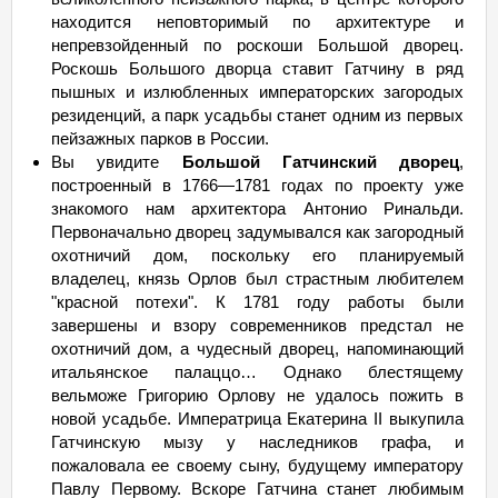
находится неповторимый по архитектуре и
непревзойденный по роскоши Большой дворец.
Роскошь Большого дворца ставит Гатчину в ряд
пышных и излюбленных императорских загородых
резиденций, а парк усадьбы станет одним из первых
пейзажных парков в России.
Вы увидите
Большой Гатчинский дворец
,
построенный в 1766—1781 годах по проекту уже
знакомого нам архитектора Антонио Ринальди.
Первоначально дворец задумывался как загородный
охотничий дом, поскольку его планируемый
владелец, князь Орлов был страстным любителем
"красной потехи". К 1781 году работы были
завершены и взору современников предстал не
охотничий дом, а чудесный дворец, напоминающий
итальянское палаццо… Однако блестящему
вельможе Григорию Орлову не удалось пожить в
новой усадьбе. Императрица Екатерина II выкупила
Гатчинскую мызу у наследников графа, и
пожаловала ее своему сыну, будущему императору
Павлу Первому. Вскоре Гатчина станет любимым