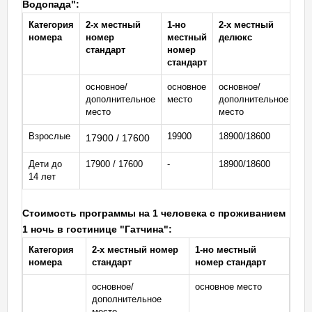
Водопада"
:
Категория
2-х местный
1-но
2-х местный
2-
номера
номер
местный
делюкс
лю
стандарт
номер
стандарт
основное/
основное
основное/
ос
дополнительное
место
дополнительное
до
место
место
ме
Взрослые
19900
18900/18600
19
17900 / 17600
Дети до
17900 / 17600
-
18900/18600
19
14 лет
Стоимость программы на 1 человека с проживанием
1 ночь в гостинице "Гатчина"
:
Категория
2-х местный номер
1-но местный
номера
стандарт
номер стандарт
основное/
основное место
дополнительное
место