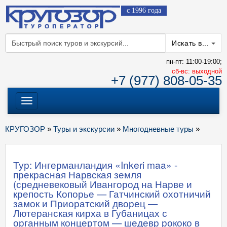
с 1996 года
Искать в...
пн-пт: 11:00-19:00;
cб-вс: выходной
+7 (977) 808-05-35
Меню
КРУГОЗОР
»
Туры и экскурсии
»
Многодневные туры
»
Тур: Ингерманландия «Inkeri maa» -
прекрасная Нарвская земля
(средневековый Ивангород на Нарве и
крепость Копорье — Гатчинский охотничий
замок и Приоратский дворец —
Лютеранская кирха в Губаницах с
органным концертом — шедевр рококо в