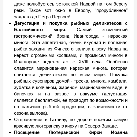
даже полюбуетесь эстонской Нарвой на том берегу
реки. Такое вот окно в Европу, "прорубленное"
задолго до Петра Первого!
Дегустация и покупка рыбных деликатесов с
Балтийского моря.
Самый знаменитый
гастрономический бренд Ивангорода - нарвская
минога. Эта аппетитная, очень вкусная и полезная
рыбка заходит из Финского залива в реку Нарва на
нерест огромными косяками, и промысел миноги в
Ивангороде ведется аж с XVIII века. Особенно
славится маринованная нарвская минога, которая
считается деликатесом во всем мире. Покупка
рыбных сувениров домой - треска, минога, камбала,
зубатка в копченом, жареном, маринованном виде, в
баночках и на развес в вакууме (дегустация
является бесплатной, ее проводят по возможности и
по наличию рыбной продукции, в зависимости от
сезона вылова).
Отправление в Гатчину, по дороге посетим самую
красивую лютеранскую кирху на Северо-Западе.
Посещение Лютеранской Кирхи Иоанна