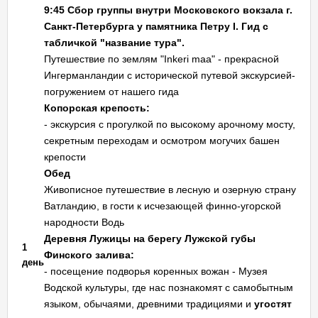
9:45 Сбор группы внутри Московского вокзала г.
Санкт-Петербурга у памятника Петру
I
. Гид с
табличкой "название тура".
Путешествие по землям "Inkeri maa" - прекрасной
Ингерманландии с исторической путевой экскурсией-
погружением от нашего гида
Копорская крепость:
- экскурсия с прогулкой по высокому арочному мосту,
секретным переходам и осмотром могучих башен
крепости
Обед
Живописное путешествие в лесную и озерную страну
Ватландию, в гости к исчезающей финно-угорской
народности Водь
Деревня Лужицы на берегу Лужской губы
1
Финского залива:
день
- посещение подворья коренных вожан - Музея
Водской культуры, где нас познакомят с самобытным
языком, обычаями, древними традициями и
угостят