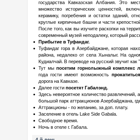
государства Кавказская Албания. Это мес
множество исторических ценностей, включ
керамику, погребения и остатки зданий, от
круглые кирпичные башни и части крепостной
После того, как вы изучите раскопки на терри
современный музей неподалеку, который расска
Прибытие в Туфандаг.
Туфандаг гора в Азербайджане, которая нахо
района, недалеко от села Хыналыг. На одно
Кудиалчай. В переводе на русский звучит как "
Тут мы
посетим горнолыжный комплекс ле
года гости имеют возможность
прокатиться
дорога на Кавказе.
Далее гости
посетят Габалэнд.
Здесь невероятное количество развлечений, 
большой парк аттракционов Азербайджана, где 
Аттракционы - по желанию, за доп. плату.
Заселение в отель Lake Side Gabala.
Свободное время.
Ночь в отеле г. Габала.
4-й день