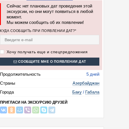
Сейчас нет плановых дат проведения этой
экскурсии, но они могут появиться в любой
емчужина Азербайджана (с посещением г. Габала, парка аттракционов "Г
момент.
", поездкой на канатной дороге, 5 дней + авиа)
Мы можем сообщить об их появлении!
КУДА СООБЩИТЬ ПРИ ПОЯВЛЕНИИ ДАТ?*
Хочу получать еще и спецпредложения
СООБЩИТЕ МНЕ О ПОЯВЛЕНИИ ДАТ
Продолжительность
5 дней
Страны
Азербайджан
Города
Баку
/
Габала
ПРИГЛАСИ НА ЭКСКУРСИЮ ДРУЗЕЙ