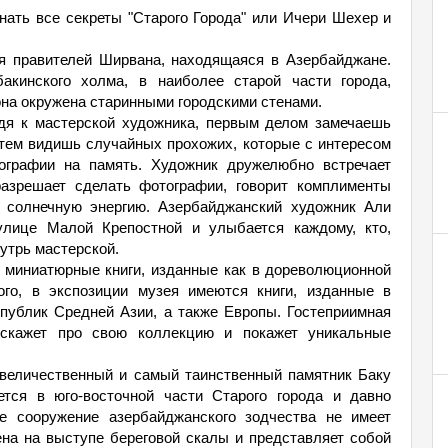
знать все секреты "Старого Города" или Ичери Шехер и
 правителей Ширвана, находящаяся в Азербайджане.
кинского холма, в наиболее старой части города,
она окружена старинными городскими стенами.
я к мастерской художника, первым делом замечаешь
атем видишь случайных прохожих, которые с интересом
графии на память. Художник дружелюбно встречает
разрешает сделать фотографии, говорит комплименты
солнечную энергию. Азербайджанский художник Али
лице Малой Крепостной и улыбается каждому, кто,
утрь мастерской.
миниатюрные книги, изданные как в дореволюционной
ого, в экспозиции музея имеются книги, изданные в
спублик Средней Азии, а также Европы. Гостеприимная
сскажет про свою коллекцию и покажет уникальные
еличественный и самый таинственный памятник Баку
тся в юго-восточной части Старого города и давно
ое сооружение азербайджанского зодчества не имеет
ена на выступе береговой скалы и представляет собой