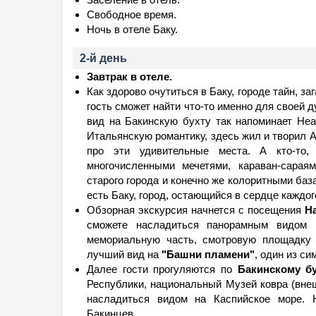
Свободное время.
Ночь в отеле Баку.
2-й день
Завтрак в отеле.
Как здорово очутиться в Баку, городе тайн, з
гость сможет найти что-то именно для своей д
вид на Бакинскую бухту так напоминает Неа
Итальянскую романтику, здесь жил и творил 
про эти удивительные места. А кто-то,
многочисленными мечетями, караван-сарая
старого города и конечно же колоритными база
есть Баку, город, остающийся в сердце каждого
Обзорная экскурсия начнется с посещения
Н
сможете насладиться панорамным видом 
мемориальную часть, смотровую площадку 
лучший вид на
"Башни пламени"
, один из си
Далее гости прогуляются по
Бакинскому б
Республики, национальный Музей ковра (внеш
насладиться видом на Каспийское море. 
Бакинцев.