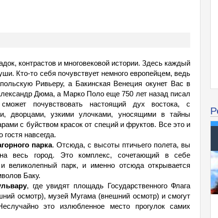
агадок, контрастов и многовековой истории. Здесь каждый
уши. Кто-то себя почувствует немного европейцем, ведь
польскую Ривьеру, а Бакинская Венеция окунет Вас в
Александр Дюма, а Марко Поло еще 750 лет назад писал
 сможет почувствовать настоящий дух востока, с
Р
ми, дворцами, узкими улочками, уносящими в тайны
рами с буйством красок от специй и фруктов. Все это и
 гостя навсегда.
агорного парка
. Отсюда, с высоты птичьего полета, вы
на весь город. Это комплекс, сочетающий в себе
и великолепный парк, и именно отсюда открывается
мволов Баку.
ульвару
, где увидят площадь Государственного Флага
ний осмотр), музей Мугама (внешний осмотр) и смогут
Неслучайно это излюбленное место прогулок самих