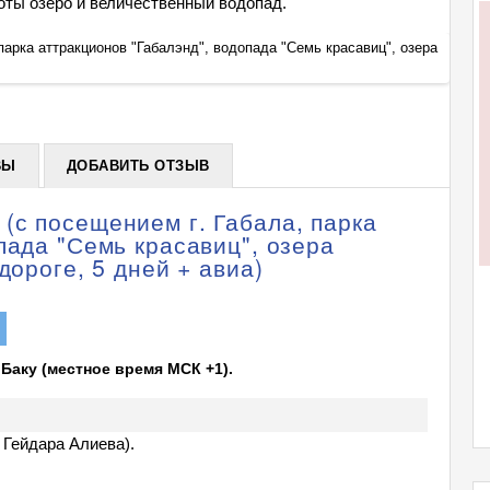
оты озеро и величественный водопад.
арка аттракционов "Габалэнд", водопада "Семь красавиц", озера
Тур: Ж
"Нохур
+
ВЫ
ДОБАВИТЬ ОТЗЫВ
(с посещением г. Габала, парка
пада "Семь красавиц", озера
дороге, 5 дней + авиа)
 Баку (местное время МСК +1).
Гейдара Алиева).