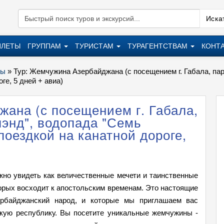
Искат
ИЛЕТЫ
ГРУППАМ
ТУРИСТАМ
ТУРАГЕНТСТВАМ
КОНТ
ры
»
Тур: Жемчужина Азербайджана (с посещением г. Габала, пар
ге, 5 дней + авиа)
ана (с посещением г. Габала,
лэнд", водопада "Семь
 поездкой на канатной дороге,
жно увидеть как величественные мечети и таинственные
торых восходит к апостольским временам. Это настоящие
ербайджанский народ, и которые мы приглашаем вас
скую республику. Вы посетите уникальные жемчужины -