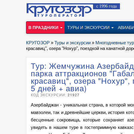
с 1996 года
В ПРАЗДНИКИ
ТУРЫ И ЭКСКУРСИИ
АВИАБ
КРУГОЗОР
»
Туры и экскурсии
»
Многодневные ту
красавиц", озера "Нохур", поездкой на канатной доро
Тур: Жемчужина Азербайдж
парка аттракционов "Габа
красавиц", озера "Нохур",
5 дней + авиа)
КОД ЭКСКУРСИИ:
21927
Азербайджан - уникальная страна, в которой мо
мавзолеи, так и древнейшие церкви, история ко
бесценные сокровища, которые сохраняет аз
увидеть в нашем туре в гостеприимную кавказ