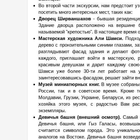
Во второй части экскурсии, нам предстоит у
посетить много интересных мест, таких как:
Дворец Ширваншахов
- бывшая резиденция
Здание дворца расположено на вершине ба
называемой "крепостью". В настоящее время 
Мастерская художника Али Шамси.
Подход
дерево с пронзительными синими глазами, з
разглядывают фасад здания и делают фото
каждого, приглашает войти в мастерскую, 
красивым девушкам и дарит каждому свою 
Шамси уже более 30-ти лет работает на у
заинтересовавшись фасадом, решает зайти вн
Музей миниатюрных книг.
В музее собраны 
России, так и в советское время. Кроме т
Молдавии, Грузии, Украине, Беларуси, из ре
хозяйка этого музея, с радостью Вам ра
экземпляры.
Девичья башня (внешний осмотр).
Самый в
Девичья башня, или Гыз Галасы, возвышае
считается символом города. Это уникальн
аналогов на Востоке. Девичья башня возвед