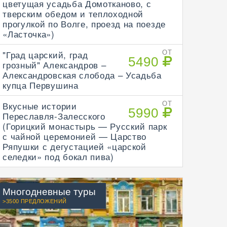
цветущая усадьба Домотканово, с
тверским обедом и теплоходной
прогулкой по Волге, проезд на поезде
«Ласточка»)
"Град царский, град
ОТ
5490
грозный" Александров –
Александровская слобода – Усадьба
купца Первушина
Вкусные истории
ОТ
5990
Переславля-Залесского
(Горицкий монастырь — Русский парк
с чайной церемонией — Царство
Ряпушки с дегустацией «царской
селедки» под бокал пива)
Многодневные туры
>3500 ПРЕДЛОЖЕНИЙ