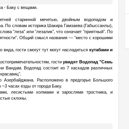
а - Баку с вещами.
етней старинной мечетью, двойным водопадом и
а. По словам историка Шакира Гамзаева (Габыссанлы),
слова "леза" или "лезалик", что означает "приятный". По
риятности". Общий смысл названия — "место с хорошими
о вида, гости смогут тут могут насладиться
кутабами и
остопримечательностям, гости
увидят Водопад "Семь
и Вандам. Водопад состоит из 7 каскадов различных
 красавиц".
р Азербайджана. Расположено в предгорье Большого
в ~3 часах езды от города Баку.
ами, лесистыми холмами и зарослями тростника, и
истые склоны.