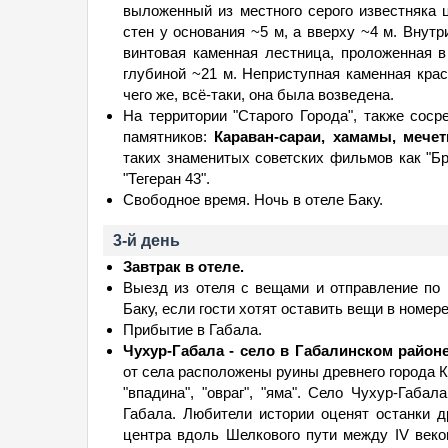
выложенный из местного серого известняка 
стен у основания ~5 м, а вверху ~4 м. Внут
винтовая каменная лестница, проложенная 
глубиной ~21 м. Неприступная каменная кра
чего же, всё-таки, она была возведена.
На территории "Старого Города", также соср
памятников:
Караван-сараи, хамамы, мечет
таких знаменитых советских фильмов как "Бри
"Тегеран 43".
Свободное время. Ночь в отеле Баку.
3-й день
Завтрак в отеле.
Выезд из отеля с вещами и отправление по 
Баку, если гости хотят оставить вещи в номере
Прибытие в Габала.
Чухур-Габала - село в Габалинском районе
от села расположены руины древнего города К
"впадина", "овраг", "яма". Село Чухур-Габа
Габала. Любители истории оценят останки др
центра вдоль Шелкового пути между IV веком 