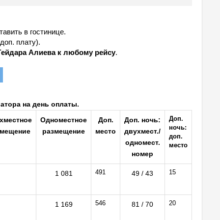
авить в гостинице.
доп. плату).
Гейдара Алиева к любому рейсу
.
атора на день оплаты.
Доп.
хместное
Одноместное
Доп.
Доп. ночь:
ночь:
змещение
размещение
место
двухмест./
доп.
одномест.
место
номер
491
15
1 081
49 / 43
546
20
1 169
81 / 70