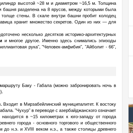
цилиндр высотой ~28 м и диаметром ~16,5 м. Толщина
ри башня разделена на 8 ярусов, между которыми была
в толще стены. В скале внутри башни пробит колодец
савица хранит множество секретов. Один из них — для
едоточено несколько десятков историко-архитектурных
и
и многое другое. Именно здесь снимались эпизоды
ллиантовая рука", "Человек-амфибия", "Айболит - 66",
маршруту Баку - Габала (можно забронировать ночь в
).
.
Входит в Мирзабейлинский муниципалитет. К востоку
абала. "Чухур" в переводе с азербайджанского означает
ла находится в ~15 километрах к юго-западу от города
евнего города - основного торгового и общественного
до н.э. и XVIII веком н.э., а также столицы древнего