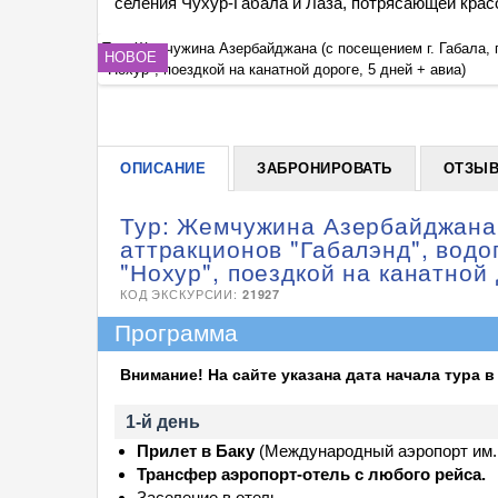
селения Чухур-Габала и Лаза, потрясающей крас
савиц", озера
Тур: Жемчужина Азербайджана (с посещением г. Габала, п
НОВОЕ
"Нохур", поездкой на канатной дороге, 5 дней + авиа)
ОПИСАНИЕ
ЗАБРОНИРОВАТЬ
ОТЗЫ
Тур: Жемчужина Азербайджана 
аттракционов "Габалэнд", водо
"Нохур", поездкой на канатной 
КОД ЭКСКУРСИИ:
21927
Программа
Внимание! На сайте указана дата начала тура в
1-й день
Прилет в Баку
(Международный аэропорт им. 
Трансфер аэропорт-отель с любого рейса.
Заселение в отель.