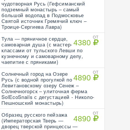
чудотворная Русь (Гефсиманский
подземный монастырь – самый
большой водопад в Подмосковье
Святой источник Гремячий ключ –
Троице-Сергиева Лавра)
Тула — пряничное сердце,
ОТ
4380
самоварная душа (с мастер-
классами от тульского Левши по
кузнечному и самоварному делу,
чаепитие с пряниками)
Солнечный город на Озере
ОТ
4890
Русь (с водной прогулкой по
Левитановскому озеру Сенеж –
Солнечногорск – улиточная ферма
SolEcoSnails с дегустацией - Николо-
Пешношский монастырь)
Образец русского пейзажа
ОТ
4890
(Императорская Тверь —
дворец тверской принцессы —