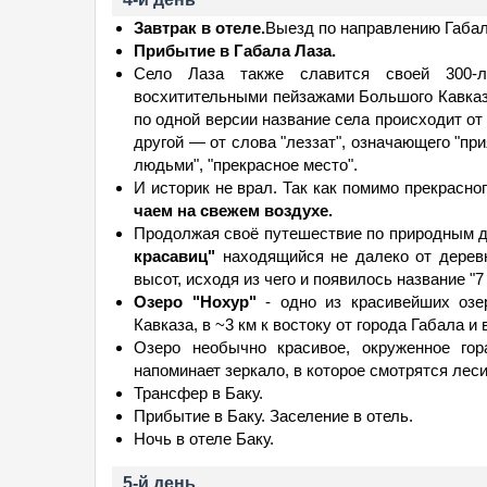
Завтрак в отеле.
Выезд по направлению Габал
Прибытие в Габала Лаза.
Село Лаза также славится своей 300-л
восхитительными пейзажами Большого Кавказ
по одной версии название села происходит от 
другой — от слова "леззат", означающего "п
людьми", "прекрасное место".
И историк не врал. Так как помимо прекрасног
чаем на свежем воздухе.
Продолжая своё путешествие по природным д
красавиц"
находящийся не далеко от деревн
высот, исходя из чего и появилось название "7
Озеро "Нохур"
- одно из красивейших озе
Кавказа, в ~3 км к востоку от города Габала и 
Озеро необычно красивое, окруженное гор
напоминает зеркало, в которое смотрятся лес
Трансфер в Баку.
Прибытие в Баку. Заселение в отель.
Ночь в отеле Баку.
5-й день