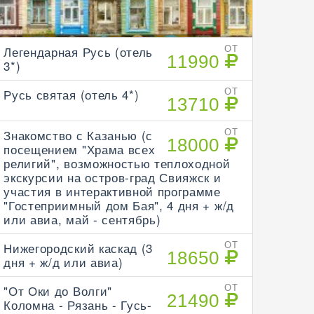
Легендарная Русь (отель
ОТ
11990
3*)
Русь святая (отель 4*)
ОТ
13710
Знакомство с Казанью (с
ОТ
18000
посещением "Храма всех
религий", возможностью теплоходной
экскурсии на остров-град Свияжск и
участия в интерактивной программе
"Гостеприимный дом Бая", 4 дня + ж/д
или авиа, май - сентябрь)
Нижегородский каскад (3
ОТ
18650
дня + ж/д или авиа)
"От Оки до Волги"
ОТ
21490
Коломна - Рязань - Гусь-