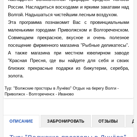
России. Насладиться восходами и яркими закатами над
Волгой. Надышаться чистейшим лесным воздухом.
Эта программа познакомит Вас с провинциальными
маленькими городами Приволжском и Волгореченском.
Совмещаем прекрасное, вкусное и очень полезное
посещение фирменного магазина "Рыбные деликатесы".
А также магазина при местном ювелирном заводе
"Красная Пресня, где вы найдете для себя и своих
близких прекрасные подарки из бижутерии, серебра,
золота.
Тур: "Волжские просторы в Лунёво" Отдых на берегу Волги -
Ту
Приволжск - Волгореченск - Иваново
Пр
+
ОПИСАНИЕ
ЗАБРОНИРОВАТЬ
ОТЗЫВЫ
Д
Тур: "Волжские просторы в Лунёво"