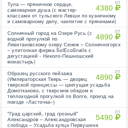
Тула — пряничное сердце,
ОТ
4380
самоварная душа (с мастер-
классами от тульского Левши по кузнечному
и самоварному делу, чаепитие с пряниками)
Солнечный город на Озере Русь (с
ОТ
4890
водной прогулкой по
Левитановскому озеру Сенеж – Солнечногорск
– улиточная ферма SolEcoSnails с
дегустацией - Николо-Пешношский
монастырь)
Образец русского пейзажа
ОТ
4890
(Императорская Тверь — дворец
тверской принцессы — цветущая усадьба
Домотканово, с тверским обедом и
теплоходной прогулкой по Волге, проезд на
поезде «Ласточка»)
"Град царский, град грозный"
ОТ
5490
Александров – Александровская
слобода – Усадьба купца Первушина