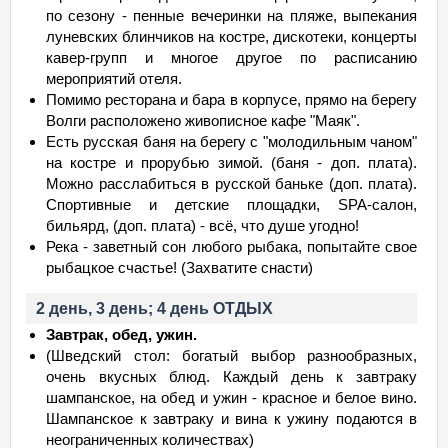
по сезону - пенные вечеринки на пляже, выпекания
луневских блинчиков на костре, дискотеки, концерты
кавер-групп и многое другое по расписанию
мероприятий отеля.
Помимо ресторана и бара в корпусе, прямо на берегу
Волги расположено живописное кафе "Маяк".
Есть русская баня на берегу с "молодильным чаном"
на костре и прорубью зимой. (баня - доп. плата).
Можно расслабиться в русской баньке (доп. плата).
Спортивные и детские площадки, SPA-салон,
бильярд, (доп. плата) - всё, что душе угодно!
Река - заветный сон любого рыбака, попытайте свое
рыбацкое счастье! (Захватите снасти)
2 день, 3 день; 4 день ОТДЫХ
Завтрак, обед, ужин.
(Шведский стол: богатый выбор разнообразных,
очень вкусных блюд. Каждый день к завтраку
шампанское, на обед и ужин - красное и белое вино.
Шампанское к завтраку и вина к ужину подаются в
неограниченных количествах)