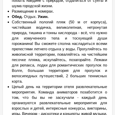
побыть наедине с природой, отдалиться от суеты и
шума городской жизни.
Размещение в номерах.
Обед.
Отдых.
Ужин.
Собственный пологий пляж (50 м от корпуса),
чистейшая водичка, великолепная, нетронутая
природа, тишина и тонны кислорода - всё, что нужно
для измученного тела и тоскующей души
горожанина! Вы сможете сполна насладиться всеми
прелестями летнего отдыха у воды. Прогуляйтесь по
живописной территории, поваляйтесь на чистейшем
песочке пляжа, искупайтесь, позагорайте. Лежаки
для релакса, лодки для романтических прогулок по
Волге, большая территория для прогулок и
велосипедных путешествий, 2 больших теннисных
корта.
Целый день на территории отеля развлекательные
мероприятия. Команда аниматоров позаботится о
том, что бы вы не заскучали - каждый день
организуются развлекательные мероприятия для
взрослых и детей, интересные конкурсы, викторины,
игры. Вечером - дискотеки и концерты живой музыки,