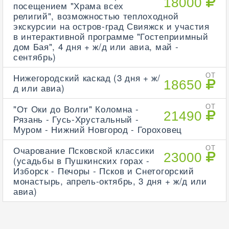
18000
посещением "Храма всех
религий", возможностью теплоходной
экскурсии на остров-град Свияжск и участия
в интерактивной программе "Гостеприимный
дом Бая", 4 дня + ж/д или авиа, май -
сентябрь)
Нижегородский каскад (3 дня + ж/
ОТ
18650
д или авиа)
"От Оки до Волги" Коломна -
ОТ
21490
Рязань - Гусь-Хрустальный -
Муром - Нижний Новгород - Гороховец
Очарование Псковской классики
ОТ
23000
(усадьбы в Пушкинских горах -
Изборск - Печоры - Псков и Снетогорский
монастырь, апрель-октябрь, 3 дня + ж/д или
авиа)