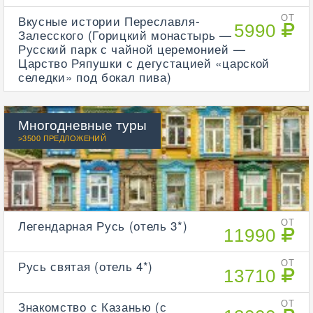
Вкусные истории Переславля-
ОТ
5990
Залесского (Горицкий монастырь —
Русский парк с чайной церемонией —
Царство Ряпушки с дегустацией «царской
селедки» под бокал пива)
Многодневные туры
>3500 ПРЕДЛОЖЕНИЙ
Легендарная Русь (отель 3*)
ОТ
11990
Русь святая (отель 4*)
ОТ
13710
Знакомство с Казанью (с
ОТ