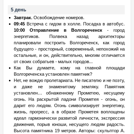
5 день
Завтрак.
Освобождение номеров.
09:45
Встреча с гидом в холле. Посадка в автобус.
10:00 Отправление в Волгореченск
- город
энергетиков. Полвека назад архитекторы
планировали построить Волгореченск, как город
будущего - просторный, современный, непохожий на
остальные, и он, действительно, многим отличается
от своих собратьев - малых городов...
Как Вы думаете, кому на главной площади
Волгореченска установлен памятник?
Нет, не вождю пролетариата. Не писателю и не поэту,
и даже не знаменитому земляку. Памятник
установлен… обнаженному Прометею, несущему
огонь. На раскрытой ладони Прометея - огонь, он
дарит его людям. Огонь символизирует энергетику,
жизнь, прогресс, а в образе Прометея воплощены
идеал гармонически развитой личности, экспрессия
движения, порыв юноши, несущего людям радость.
Высота памятника 19 метров. Авторы: скульптор А.