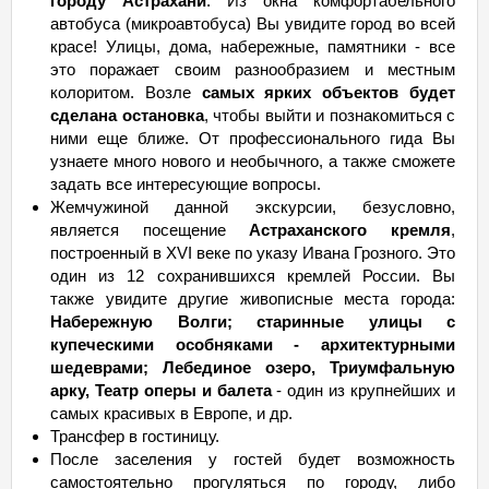
городу Астрахани
. Из окна комфортабельного
автобуса (микроавтобуса) Вы увидите город во всей
красе! Улицы, дома, набережные, памятники - все
это поражает своим разнообразием и местным
колоритом. Возле
самых ярких объектов будет
сделана остановка
, чтобы выйти и познакомиться с
ними еще ближе. От профессионального гида Вы
узнаете много нового и необычного, а также сможете
задать все интересующие вопросы.
Жемчужиной данной экскурсии, безусловно,
является посещение
Астраханского кремля
,
построенный в XVI веке по указу Ивана Грозного. Это
один из 12 сохранившихся кремлей России. Вы
также увидите другие живописные места города:
Набережную Волги; старинные улицы с
купеческими особняками - архитектурными
шедеврами; Лебединое озеро, Триумфальную
арку, Театр оперы и балета
- один из крупнейших и
самых красивых в Европе, и др.
Трансфер в гостиницу.
После заселения у гостей будет возможность
самостоятельно прогуляться по городу, либо