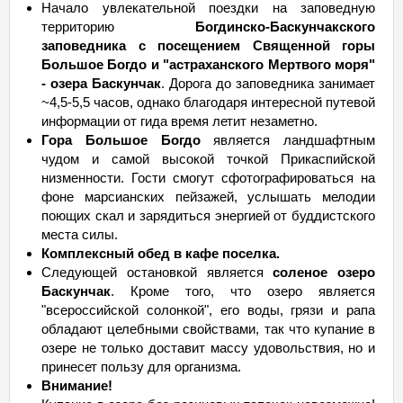
Начало увлекательной поездки на заповедную
территорию
Богдинско-Баскунчакского
заповедника с посещением Священной горы
Большое Богдо и "астраханского Мертвого моря"
- озера Баскунчак
. Дорога до заповедника занимает
~4,5-5,5 часов, однако благодаря интересной путевой
информации от гида время летит незаметно.
Гора Большое Богдо
является ландшафтным
чудом и самой высокой точкой Прикаспийской
низменности. Гости смогут сфотографироваться на
фоне марсианских пейзажей, услышать мелодии
поющих скал и зарядиться энергией от буддистского
места силы.
Комплексный обед в кафе поселка.
Следующей остановкой является
соленое озеро
Баскунчак
. Кроме того, что озеро является
"всероссийской солонкой", его воды, грязи и рапа
обладают целебными свойствами, так что купание в
озере не только доставит массу удовольствия, но и
принесет пользу для организма.
Внимание!