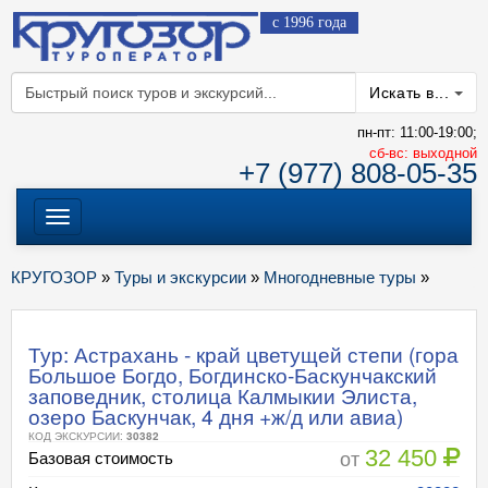
с 1996 года
Искать в...
пн-пт: 11:00-19:00;
cб-вс: выходной
+7 (977) 808-05-35
Меню
КРУГОЗОР
»
Туры и экскурсии
»
Многодневные туры
»
Тур: Астрахань - край цветущей степи (гора
Большое Богдо, Богдинско-Баскунчакский
заповедник, столица Калмыкии Элиста,
озеро Баскунчак, 4 дня +ж/д или авиа)
КОД ЭКСКУРСИИ:
30382
32 450
от
Базовая стоимость