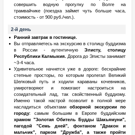
совершить водную прогулку по Волге на
трамвайчике (поездка займет чуть больше часа,
стоимость - от 900 руб./чел.).
2-й день
Ранний завтрак в гостинице.
Вы отправляетесь на экскурсию в столицу буддизма
в России - аутентичную
Элисту, столицу
Республики Калмыкия.
Дорога до Элисты занимает
~3-4 часа.
Удивительное начнется уже в дороге: бескрайние
степные просторы, по которым пролегал Великий
Шелковый путь и ходили караваны кочевников,
умиротворяют и помогают настроиться на
созидательный лад, так свойственный буддизму.
Именно такой настрой позволит в полной мере
насладиться объектами
обзорной экскурсии по
городу
: самым большим в Европе буддийским
храмом "Золотая Обитель Будды Шакьямуни",
пагодой "Семь дней", фонтаном "Дракон и
мальчик", парком "Дружба", а также пройти