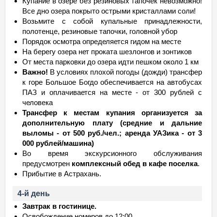
Купание в озере без резиновых тапочек невозможно!
Все дно озера покрыто острыми кристаллами соли!
Возьмите с собой купальные принадлежности,
полотенце, резиновые тапочки, головной убор
Порядок осмотра определяется гидом на месте
На берегу озера нет проката шезлонгов и зонтиков
От места парковки до озера идти пешком около 1 км
Важно!
В условиях плохой погоды (дожди) трансфер
к горе Большое Богдо обеспечивается на автобусах
ПАЗ и оплачивается на месте - от 300 рублей с
человека
Трансфер к местам купания организуется за
дополнительную плату (средние и дальние
выломы - от 500 руб./чел.; аренда УАЗика - от 3
000 рублей/машина)
Во время экскурсионного обслуживания
предусмотрен
комплексный обед в кафе поселка
.
Прибытие в Астрахань.
4-й день
Завтрак в гостинице.
Освобождение номеров до 12:00.