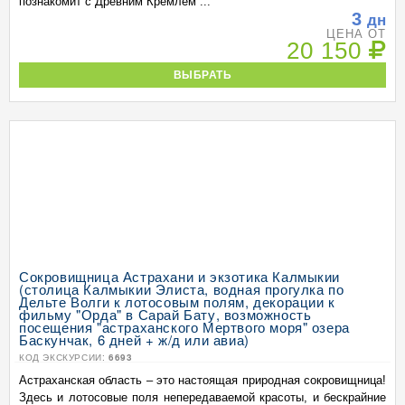
познакомит с Древним Кремлем ...
3
дн
ЦЕНА ОТ
20 150
ВЫБРАТЬ
Сокровищница Астрахани и экзотика Калмыкии
(столица Калмыкии Элиста, водная прогулка по
Дельте Волги к лотосовым полям, декорации к
фильму "Орда" в Сарай Бату, возможность
посещения "астраханского Мертвого моря" озера
Баскунчак, 6 дней + ж/д или авиа)
КОД ЭКСКУРСИИ:
6693
Астраханская область – это настоящая природная сокровищница!
Здесь и лотосовые поля непередаваемой красоты, и бескрайние