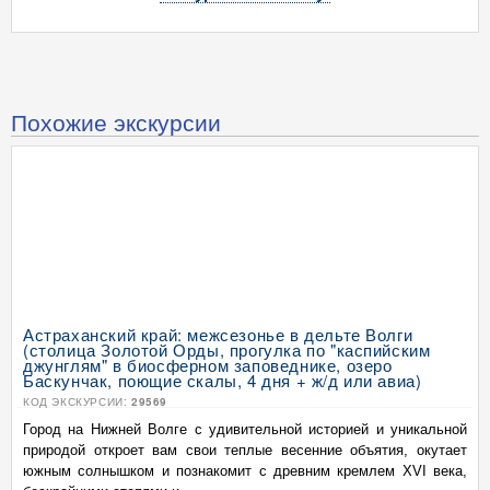
Похожие экскурсии
Астраханский край: межсезонье в дельте Волги
(столица Золотой Орды, прогулка по "каспийским
джунглям" в биосферном заповеднике, озеро
Баскунчак, поющие скалы, 4 дня + ж/д или авиа)
КОД ЭКСКУРСИИ:
29569
Город на Нижней Волге с удивительной историей и уникальной
природой откроет вам свои теплые весенние объятия, окутает
южным солнышком и познакомит с древним кремлем XVI века,