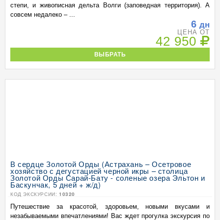
степи, и живописная дельта Волги (заповедная территория). А
совсем недалеко – ...
6
дн
ЦЕНА ОТ
42 950
ВЫБРАТЬ
В сердце Золотой Орды (Астрахань – Осетровое
хозяйство с дегустацией черной икры – столица
Золотой Орды Сарай-Бату - соленые озера Эльтон и
Баскунчак, 5 дней + ж/д)
КОД ЭКСКУРСИИ:
10320
Путешествие за красотой, здоровьем, новыми вкусами и
незабываемыми впечатлениями! Вас ждет прогулка экскурсия по