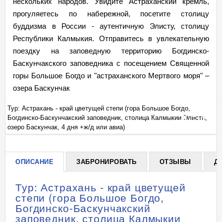
нескольких народов. Увидите Астраханский кремль,
прогуляетесь по набережной, посетите столицу
буддизма в России - аутентичную Элисту, столицу
Республики Калмыкия. Отправитесь в увлекательную
поездку на заповедную территорию Богдинско-
Баскунчакского заповедника с посещением Священной
горы Большое Богдо и "астраханского Мертвого моря" –
озера Баскунчак
Тур: Астрахань - край цветущей степи (гора Большое Богдо,
Ту
Богдинско-Баскунчакский заповедник, столица Калмыкии Элиста,
Бо
+
озеро Баскунчак, 4 дня +ж/д или авиа)
оз
ОПИСАНИЕ
ЗАБРОНИРОВАТЬ
ОТЗЫВЫ
Д
Тур: Астрахань - край цветущей
степи (гора Большое Богдо,
Богдинско-Баскунчакский
заповедник, столица Калмыкии