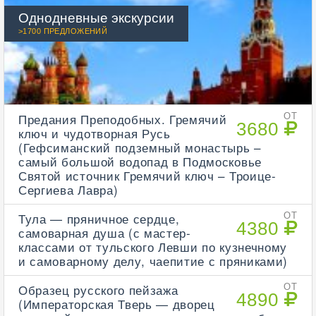
Однодневные экскурсии
>1700 ПРЕДЛОЖЕНИЙ
Предания Преподобных. Гремячий
ОТ
3680
ключ и чудотворная Русь
(Гефсиманский подземный монастырь –
самый большой водопад в Подмосковье
Святой источник Гремячий ключ – Троице-
Сергиева Лавра)
Тула — пряничное сердце,
ОТ
4380
самоварная душа (с мастер-
классами от тульского Левши по кузнечному
и самоварному делу, чаепитие с пряниками)
Образец русского пейзажа
ОТ
4890
(Императорская Тверь — дворец