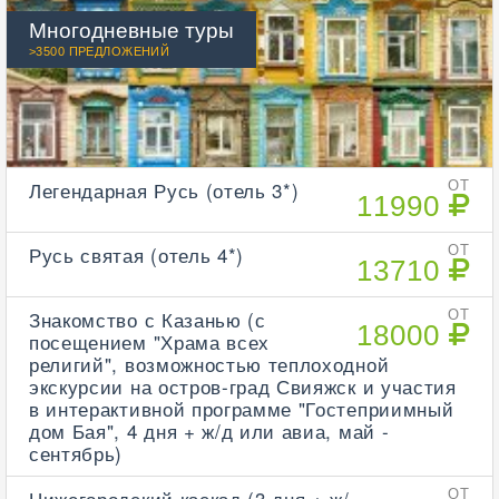
Многодневные туры
>3500 ПРЕДЛОЖЕНИЙ
Легендарная Русь (отель 3*)
ОТ
11990
Русь святая (отель 4*)
ОТ
13710
Знакомство с Казанью (с
ОТ
18000
посещением "Храма всех
религий", возможностью теплоходной
экскурсии на остров-град Свияжск и участия
в интерактивной программе "Гостеприимный
дом Бая", 4 дня + ж/д или авиа, май -
сентябрь)
Нижегородский каскад (3 дня + ж/
ОТ