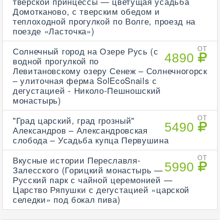
тверской принцессы — цветущая усадьба
Домотканово, с тверским обедом и
теплоходной прогулкой по Волге, проезд на
поезде «Ласточка»)
Солнечный город на Озере Русь (с
ОТ
4890
водной прогулкой по
Левитановскому озеру Сенеж – Солнечногорск
– улиточная ферма SolEcoSnails с
дегустацией - Николо-Пешношский
монастырь)
"Град царский, град грозный"
ОТ
5490
Александров – Александровская
слобода – Усадьба купца Первушина
Вкусные истории Переславля-
ОТ
5990
Залесского (Горицкий монастырь —
Русский парк с чайной церемонией —
Царство Ряпушки с дегустацией «царской
селедки» под бокал пива)