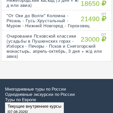
18650
д или авиа)
"От Оки до Волги" Коломна -
ОТ
21490
Рязань - Гусь-Хрустальный -
Муром - Нижний Новгород - Гороховец
Очарование Псковской классики
ОТ
23000
(усадьбы в Пушкинских горах -
Изборск - Печоры - Псков и Снетогорский
монастырь, апрель-октябрь, 3 дня + ж/д или
авиа)
Многодневные туры по России
Однодневные экскурсии по России
Туры по Европе
Текущие внутренние курсы
[07.08.2026]