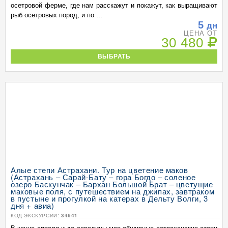
осетровой ферме, где нам расскажут и покажут, как выращивают
рыб осетровых пород, и по ...
5
дн
ЦЕНА ОТ
30 480
ВЫБРАТЬ
Алые степи Астрахани. Тур на цветение маков
(Астрахань – Сарай-Бату – гора Богдо – соленое
озеро Баскунчак – Бархан Большой Брат – цветущие
маковые поля, с путешествием на джипах, завтраком
в пустыне и прогулкой на катерах в Дельту Волги, 3
дня + авиа)
КОД ЭКСКУРСИИ:
34641