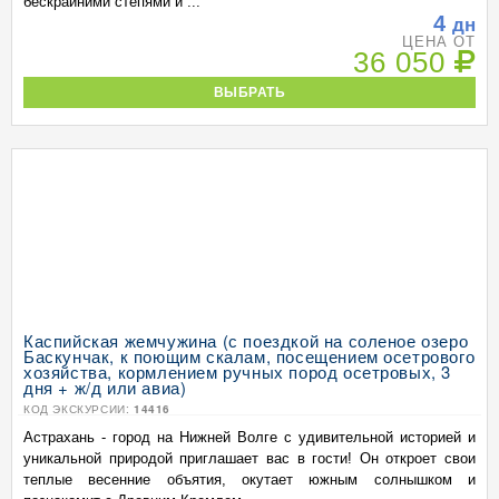
бескрайними степями и ...
4
дн
ЦЕНА ОТ
36 050
ВЫБРАТЬ
Каспийская жемчужина (с поездкой на соленое озеро
Баскунчак, к поющим скалам, посещением осетрового
хозяйства, кормлением ручных пород осетровых, 3
дня + ж/д или авиа)
КОД ЭКСКУРСИИ:
14416
Астрахань - город на Нижней Волге с удивительной историей и
уникальной природой приглашает вас в гости! Он откроет свои
теплые весенние объятия, окутает южным солнышком и