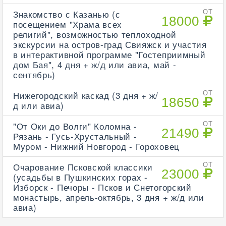
Знакомство с Казанью (с
ОТ
18000
посещением "Храма всех
религий", возможностью теплоходной
экскурсии на остров-град Свияжск и участия
в интерактивной программе "Гостеприимный
дом Бая", 4 дня + ж/д или авиа, май -
сентябрь)
Нижегородский каскад (3 дня + ж/
ОТ
18650
д или авиа)
"От Оки до Волги" Коломна -
ОТ
21490
Рязань - Гусь-Хрустальный -
Муром - Нижний Новгород - Гороховец
Очарование Псковской классики
ОТ
23000
(усадьбы в Пушкинских горах -
Изборск - Печоры - Псков и Снетогорский
монастырь, апрель-октябрь, 3 дня + ж/д или
авиа)