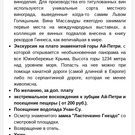
виноделия. Для производства его титулованных вин
используются уникальные сорта местного
винограда, выведенные когда-то самим Львом
Голицыным. Вина Массандры ежегодно занимали
первые места на международных выставках, а
коллекция ее винных подвалов внесена в книгу
рекордов Гиннеса, как величайшая в мире.
Экскурсия на плато знаменитой горы Ай-Петри
, с
которой открывается необыкновенная панорама на
все Южнобережье Крыма. Высота горы 1234 метра
над уровнем моря. Попасть на нее можно при
помощи канатной дороги (самой длинной в Европе)
либо по серпантинной дороге, которая не менее
живописна.
По желанию, за доп. плату
экстремальное восхождения к зубцам Ай-Петри и
посещение пещеры ( от 200 руб.).
Посещение водопада Учан-Су.
Осмотр знаменитого
замка "Ласточкино Гнездо"
со
смотровой площадки.
Возвращение в отель.
Ужин.