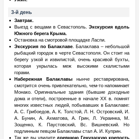
3-й день
Завтрак.
Выезд с вещами в Севастополь.
Экскурсия вдоль
Южного берега Крыма.
Остановка на смотровой площадке Ласпи.
Экскурсия по Балаклаве
. Балаклава – небольшой
рыбацкий городок в черте Севастополя. Он стоит на
берегу узкой и извилистой, очень красивой бухты,
которая укрылась меж высокими скалистыми
горами.
Набережная Балаклавы
нынче реставрирована,
смотрится очень привлекательно, чем-то напоминает
Монако. Оригинальные здания (бывшие доходные
дома и отели), построенные в начале ХХ в. помнят
многих известных людей, побывавших в Балаклаве:
А. С. Грибоедов, А. К. Толстой, Л. Н. Островский, И.
А. Бунин, А. Ахматова, А. Грин, Л. Украинка, М.
Зощенко, К. Паустовский, Вс. Вишневский. Но
подлинным певцом Балаклавы стал А. И. Куприн.
Так же вы увидите
древнюю Генуэзскую крепость