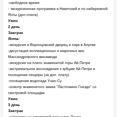
-свободное время
- экскурсионная программа в Никитский и по набережной
Ялты (доп.плата)
Ужин
2 день
Завтрак
Ялта:
-экскурсия в Воронцовский дворец и парк в Алупке
-дегустация коллекционных и марочных вин
Массандровского винзавода
-экскурсия на плато знаменитой горы Ай-Петри
-экстремальное восхождения к зубцам Ай-Петри и
посещение пещеры (за доп. плату)
-посещение водопада Учан-Су
-осмотр знаменитого замка "Ласточкино Гнездо" со
смотровой площадки
Ужин
3 день
Завтрак
-остановка на смотровой площадке Ласпи