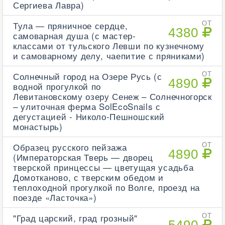
Сергиева Лавра)
Тула — пряничное сердце,
ОТ
4380
самоварная душа (с мастер-
классами от тульского Левши по кузнечному
и самоварному делу, чаепитие с пряниками)
Солнечный город на Озере Русь (с
ОТ
4890
водной прогулкой по
Левитановскому озеру Сенеж – Солнечногорск
– улиточная ферма SolEcoSnails с
дегустацией - Николо-Пешношский
монастырь)
Образец русского пейзажа
ОТ
4890
(Императорская Тверь — дворец
тверской принцессы — цветущая усадьба
Домотканово, с тверским обедом и
теплоходной прогулкой по Волге, проезд на
поезде «Ласточка»)
"Град царский, град грозный"
ОТ