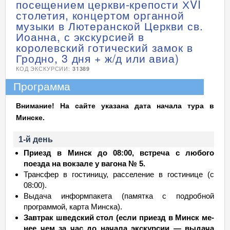
посещением церкви-крепости ХVI
столетия, концертом органной
музыки в Лютеранской Церкви св.
Иоанна, с экскурсией в
королевский готический замок в
Гродно, 3 дня + ж/д или авиа)
КОД ЭКСКУРСИИ:
31389
Программа
Внимание! На сайте указана дата начала тура в
Минске.
1-й день
Приезд в Минск до 08:00, встреча с любого
поезда на вокзале у вагона № 5.
Трансфер в гостиницу, расселение в гостинице (с
08:00).
Выдача информпакета (памятка с подробной
программой, карта Минска).
Завтрак шведский стол (ес­ли приезд в Минск ме­
нее чем за час до на­ча­ла экс­кур­сии — выдача