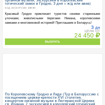
готический замок в Гродно, 3 дня + ж/д или авиа)
КОД ЭКСКУРСИИ:
35141
Красивый Гродно привлекает туристов своими старинными
улочками, живописными берегами Немана, королевскими
замками и многовековой историей! Приглашаем в Беларусь!
3
дн
ЦЕНА ОТ
24 450
ВЫБРАТЬ
По Королевскому Гродно и Лиде (Тур в Белоруссию с
посещением церкви-крепости ХVI столетия,
концертом органной музыки в Лютеранской Церкви
св. Иоанна, с экскурсией в королевский готический