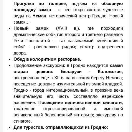
Прогулка по галерее,
подъем на
обзорную
площадку замка
- с нее открываются чудесные
виды на
Неман
, исторический центр Гродно, Новый
замок…
Новый замок
(XVIII в.), где проходили
драматические события второго и третьего разделов
Речи Посполитой — так называемый “молчаливый
сейм” - расположен рядом; осмотр внутреннего
двора.
Обед в колоритном ресторане.
Продолжение экскурсии: в Гродно находится
самая
старая церковь Беларуси - Коложская
,
построенная еще в XII в. на высоком берегу Немана;
посещение церкви с изумительной изюмной кладкой.
Гродно - город интернациональный, в прежние века
значительную его часть составляло еврейское
население.
Посещение величественной синагоги
,
тщательно отреставрированной и имеющей
великолепный белоснежный интерьер; экскурсия по
синагоге.
Для туристов, отправляющихся из Гродно: