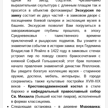
одной из "звезд" соцсетей. Чрезвычайно
выразительная скульптура с длинным плащом так и
просится в объектив фотокамеры!
Экскурсия по
замку
состоит их двух частей - в замковом дворе с
посещением боевой галереи и экспозиция музея в
башнях. Экскурсия позволит Вам погрузиться в
завораживающие глубины прошлого, в эпоху
Средневековья - таинственного времени
приключений и рыцарских подвигов. Вы узнаете о
знаменитом событии в истории замка: внук Гедемина
Владислав II Ягайло в 1422 году в замковых стенах
устроил пир по поводу своего бракосочетания с
княжной Софьей Гольшанской; этот брак положил
начало правления знаменитой династии Ягеллонов.
Вы увидите богатую коллекцию музея - старинное
оружие, доспехи, мебель, интерьеры. В городе
сохранились также культовые постройки ХVIII-XIX
веков -
Крестовоздвиженский костел
в стиле
барокко и
кафедральный православный собор
Св. Михаила
(бывший костел пиаров), исполненный
в формах классицизма.
Следующая остановка - в деревне
Мурованка
;