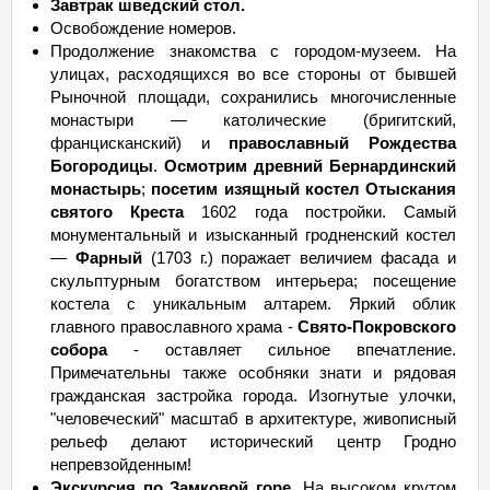
Завтрак шведский стол.
Освобождение номеров.
Продолжение знакомства с городом-музеем. На
улицах, расходящихся во все стороны от бывшей
Рыночной площади, сохранились многочисленные
монастыри — католические (бригитский,
францисканский) и
православный Рождества
Богородицы
.
Осмотрим древний Бернардинский
монастырь
;
посетим изящный костел Отыскания
святого Креста
1602 года постройки. Самый
монументальный и изысканный гродненский костел
—
Фарный
(1703 г.) поражает величием фасада и
скульптурным богатством интерьера; посещение
костела с уникальным алтарем. Яркий облик
главного православного храма -
Свято-Покровского
собора
- оставляет сильное впечатление.
Примечательны также особняки знати и рядовая
гражданская застройка города. Изогнутые улочки,
"человеческий" масштаб в архитектуре, живописный
рельеф делают исторический центр Гродно
непревзойденным!
Экскурсия по Замковой горе
. На высоком крутом