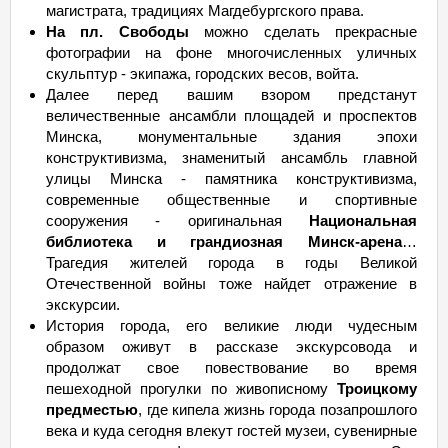
магистрата, традициях Магдебургского права.
На пл. Свободы
можно сделать прекрасные
фотографии на фоне многочисленных уличных
скульптур - экипажа, городских весов, войта.
Далее перед вашим взором предстанут
величественные ансамбли площадей и проспектов
Минска, монументальные здания эпохи
конструктивизма, знаменитый ансамбль главной
улицы Минска - памятника конструктивизма,
современные общественные и спортивные
сооружения - оригинальная
Национальная
библиотека и грандиозная Минск-арена
…
Трагедия жителей города в годы Великой
Отечественной войны тоже найдет отражение в
экскурсии.
История города, его великие люди чудесным
образом оживут в рассказе экскурсовода и
продолжат свое повествование во время
пешеходной прогулки по живописному
Троицкому
предместью
, где кипела жизнь города позапрошлого
века и куда сегодня влекут гостей музеи, сувенирные