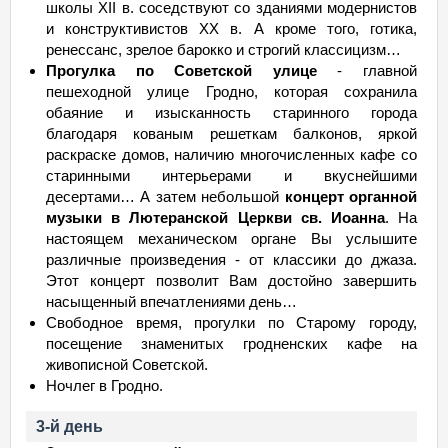
школы XII в. соседствуют со зданиями модернистов
и конструктивистов XX в. А кроме того, готика,
ренессанс, зрелое барокко и строгий классицизм…
Прогулка по Советской улице
- главной
пешеходной улице Гродно, которая сохранила
обаяние и изысканность старинного города
благодаря кованым решеткам балконов, яркой
раскраске домов, наличию многочисленных кафе со
старинными интерьерами и вкуснейшими
десертами… А затем небольшой
концерт органной
музыки в Лютеранской Церкви св. Иоанна
. На
настоящем механическом органе Вы услышите
различные произведения - от классики до джаза.
Этот концерт позволит Вам достойно завершить
насыщенный впечатлениями день…
Свободное время, прогулки по Старому городу,
посещение знаменитых гродненских кафе на
живописной Советской.
Ночлег в Гродно.
3-й день