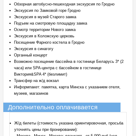
Об­зор­ная автобусно-пешеходная экскурсия по Грод­но
Экс­кур­сия по Зам­ко­вой го­ре Грод­но
Экскурсия в музей Старого замка
Подъем на смотровую площадку замка
Осмотр территории Нового замка
Экс­кур­сия в Коложскую цер­ковь
По­се­ще­ние Фар­но­го ко­сте­ла в Грод­но
Экскурсия в синагогу
Органный концерт
Возможно посещение бассейна в гостинице Беларусь 3* (2
часа) или SPA-центра с бассейном в гостинице
Виктория&SPA 4* (безлимит)
Трансфер на ж/д вокзал
Информпакет: па­мят­ка, кар­та Мин­ска с ука­за­ни­ем оте­ля,
му­зеев, ма­га­зи­нов
Дополнительно оплачивается
Ж/д билеты (стоимость указана ориентировочная, просьба
уточнять цены при бронировании):
- Москва - Минск - Москва: плацкарт - от 5 000 руб./чел,