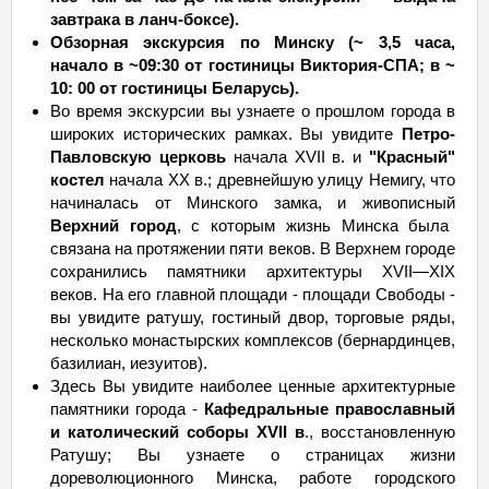
зав­тра­ка в ланч-боксе).
Обзорная экскурсия по Минску (~ 3,5 часа,
начало в ~09:30 от гостиницы Виктория-СПА; в ~
10: 00 от гостиницы Беларусь).
Во время экскурсии вы узнаете о прошлом города в
широких исторических рамках. Вы увидите
Петро-
Павловскую церковь
начала ХVII в. и
"Красный"
костел
начала ХХ в.; древнейшую улицу Немигу, что
начиналась от Минского замка, и живописный
Верхний город
, с которым жизнь Минска была
связана на протяжении пяти веков. В Верхнем городе
сохранились памятники архитектуры XVII—XIX
веков. На его главной площади - площади Свободы -
вы увидите ратушу, гостиный двор, торговые ряды,
несколько монастырских комплексов (бернардинцев,
базилиан, иезуитов).
Здесь Вы увидите наиболее ценные архитектурные
памятники города -
Кафедральные православный
и католический соборы ХVII в
., восстановленную
Ратушу; Вы узнаете о страницах жизни
дореволюционного Минска, работе городского