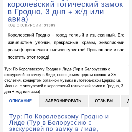
королевский готический замок
в Гродно, 3 дня + ж/д или
авиа)
КОД ЭКСКУРСИИ:
31389
Королевский Гродно – город теплый и изысканный. Его
извилистые улочки, прекрасные храмы, живописный
рельеф привлекают тысячи туристов! Приглашаем и вас
посетить этот город!
Тур: По Королевскому Гродно и Лиде (Тур в Белоруссию с
Ту
экскурсией по замку в Лиде, посещением церкви-крепости ХVI
эк
+
столетия, концертом органной музыки в Лютеранской Церкви св.
ст
Иоанна, с экскурсией в королевский готический замок в Гродно, 3
Ио
дня + ж/д или авиа)
дн
ОПИСАНИЕ
ЗАБРОНИРОВАТЬ
ОТЗЫВЫ
Д
Тур: По Королевскому Гродно и
Лиде (Тур в Белоруссию с
экскурсией по замку в Лиде,