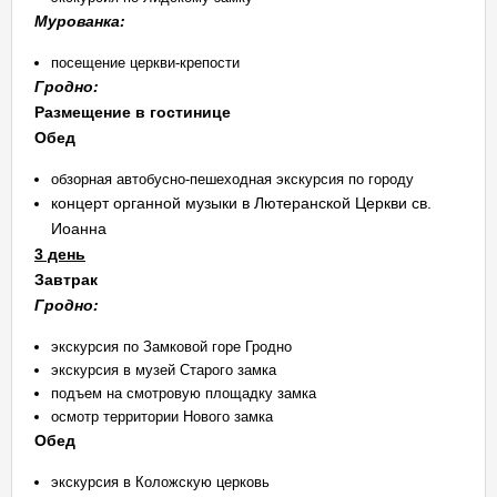
Мурованка:
посещение церкви-крепости
Гродно:
Размещение в гостинице
Обед
обзорная автобусно-пешеходная экскурсия по городу
концерт органной музыки в Лютеранской Церкви св.
Иоанна
3 день
Завтрак
Гродно:
экс­кур­сия по Зам­ко­вой го­ре Грод­но
экскурсия в музей Старого замка
подъем на смотровую площадку замка
осмотр территории Нового замка
Обед
экс­кур­сия в Коложскую цер­ковь