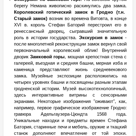
берегу Немана живописно раскинулись два замка.
Королевский готический замок в Гродно (т.н.
Старый замок)
возник во времена Витовта, в конце
XVI в. король Стефан Баторий перестроил его в
ренессансный дворец, сыгравший значительную
роль в истории государства.
Экскурсия в замок
-
после многолетней реконструкции замок вернул свой
первоначальный королевский облик! Внутренний
дворик
Замковой горы
, мощная крепостная стена с
галереей, въездная и средняя башни, мерная изба и
каменица представляют жизнь средневекового
замка. Музейные экспозиции расположились на
четырех уровнях башни и посвящены разным этапам
гродненской истории. Музей высокотехнологичный,
здесь интерактивные витрины с сенсорными
экранами. Некоторые изображения "оживают", как,
например, первое графическое изображение Гродно:
гравюра Адельгаузера-Цюндта 1568 года.
Уникальные находки и предметы времен Стефана
Батория, старинные печи и мебель, оружие и ткацкий
станок дополняют впечатление от той эпохи.