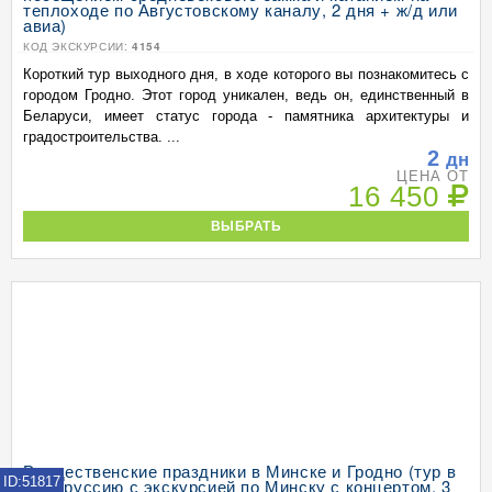
теплоходе по Августовскому каналу, 2 дня + ж/д или
авиа)
КОД ЭКСКУРСИИ:
4154
Короткий тур выходного дня, в ходе которого вы познакомитесь с
городом Гродно. Этот город уникален, ведь он, единственный в
Беларуси, имеет статус города - памятника архитектуры и
градостроительства. ...
2
дн
ЦЕНА ОТ
16 450
ВЫБРАТЬ
Рождественские праздники в Минске и Гродно (тур в
ID:51817
Белоруссию с экскурсией по Минску с концертом, 3