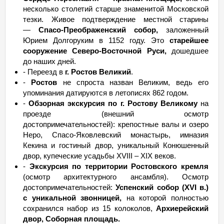
несколько столетий старше знаменитой Московской
тезки. Живое подтверждение местной старины
—
Спасо-Преображенский собор,
заложенный
Юрием Долгоруким в 1152 году. Это
старейшее
сооружение Северо-Восточной Руси,
дошедшее
до наших дней.
- Переезд в
г. Ростов Великий
.
-
Ростов
не спроста назван Великим, ведь его
упоминания датируются в летописях 862 годом.
-
Обзорная экскурсия по г. Ростову Великому
на
проезде (внешний осмотр
достопримечательностей): крепостные валы и озеро
Неро, Спасо-Яковлевский монастырь, имназия
Кекина и гостиный двор, уникальный Конюшенный
двор, купеческие усадьбы XVIII – XIX веков.
-
Экскурсия по территории Ростовского кремля
(осмотр архитектурного ансамбля). Осмотр
достопримечательностей:
Успенский собор (XVI в.)
с уникальной звонницей,
на которой полностью
сохранился набор из 15 колоколов,
Архиерейский
двор, Соборная площадь.