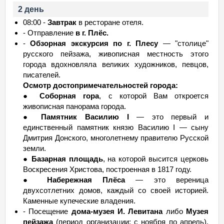
2 день
08:00 -
Завтрак
в ресторане отеля.
- Отправление
в г. Плёс.
-
Обзорная экскурсия по г. Плесу
— "столице"
русского пейзажа, живописная местность этого
города вдохновляла великих художников, певцов,
писателей.
Осмотр достопримечательностей города:
●
Соборная гора
, с которой Вам откроется
живописная панорама города.
●
Памятник Василию I
— это первый и
единственный памятник князю Василию I — сыну
Дмитрия Донского, многолетнему правителю Русской
земли.
●
Базарная площадь
, на которой высится церковь
Воскресения Христова, построенная в 1817 году.
●
Набережная Плёса
— это вереница
двухсотлетних домов, каждый со своей историей.
Каменные купеческие владения.
- Посещение
дома-музея И. Левитана
либо
Музея
пейзажа
(период организации: с ноября по апрель).