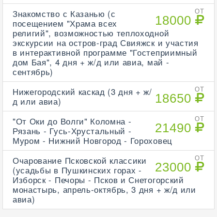
Знакомство с Казанью (с
ОТ
18000
посещением "Храма всех
религий", возможностью теплоходной
экскурсии на остров-град Свияжск и участия
в интерактивной программе "Гостеприимный
дом Бая", 4 дня + ж/д или авиа, май -
сентябрь)
Нижегородский каскад (3 дня + ж/
ОТ
18650
д или авиа)
"От Оки до Волги" Коломна -
ОТ
21490
Рязань - Гусь-Хрустальный -
Муром - Нижний Новгород - Гороховец
Очарование Псковской классики
ОТ
23000
(усадьбы в Пушкинских горах -
Изборск - Печоры - Псков и Снетогорский
монастырь, апрель-октябрь, 3 дня + ж/д или
авиа)