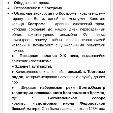
-
Обед
в кафе города.
- Отправление
в г. Кострому.
-
Обзорная экскурсия по Костроме,
красивейшему
городу на Волге, одной из жемчужин Золотого
кольца.
Кострома
— древний купеческий город,
который сохранил до наших дней первозданный
облик архитектурного ансамбля XVIII века,
приоткроет завесу тайны своей неповторимой
истории и познакомит с уникальными объектами
показа:
●
Пожарная каланча XIX века,
выдающийся
памятник классицизма.
●
Здание Гауптвахты.
● Великолепно сохранившийся
ансамбль Торговых
рядов,
которые исправно несут свою службу до сих
пор.
● Широкая
набережная реки Волги.
Осмотр
территории воссозданного Костромского Кремля,
где в
Богоявленском соборе
хранится
чудотворная икона Федоровской
божьей матери.
Она была написана около 1239 года