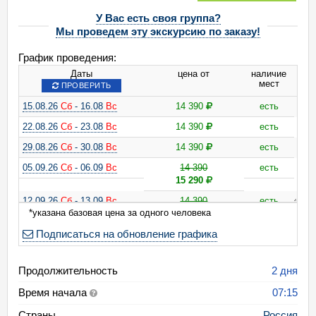
У Вас есть своя группа?
Мы проведем эту экскурсию по заказу!
График проведения:
Даты
цена от
наличие
мест
ПРОВЕРИТЬ
15.08.26
Сб
- 16.08
Вс
14 390
есть
22.08.26
Сб
- 23.08
Вс
14 390
есть
29.08.26
Сб
- 30.08
Вс
14 390
есть
05.09.26
Сб
- 06.09
Вс
14 390
есть
15 290
12.09.26
Сб
- 13.09
Вс
14 390
есть
*указана базовая цена за одного человека
15 290
Подписаться на обновление графика
19.09.26
Сб
- 20.09
Вс
14 390
есть
15 290
26.09.26
Сб
- 27.09
Вс
14 390
есть
Продолжительность
2 дня
15 290
Время начала
07:15
10.10.26
Сб
- 11.10
Вс
14 390
есть
Страны
Россия