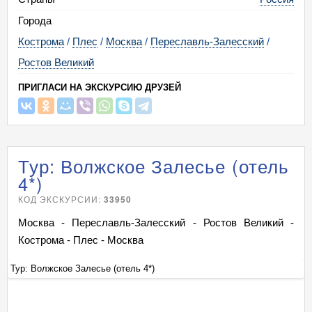
24.10.26
Сб
- 25.10
Вс
14 390
есть
Города
07.11.26
Сб
- 08.11
Вс
14 390
есть
Кострома
/
Плес
/
Москва
/
Переславль-Залесский
/
Ростов Великий
ПРИГЛАСИ НА ЭКСКУРСИЮ ДРУЗЕЙ
Тур: Волжское Залесье (отель
4*)
КОД ЭКСКУРСИИ:
33950
Москва - Переславль-Залесский - Ростов Великий -
Кострома - Плес - Москва
Тур: Волжское Залесье (отель 4*)
Ту
+