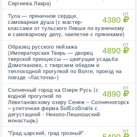
Сергиева Лавра)
Тула — пряничное сердце,
ОТ
4380
самоварная душа (с мастер-
классами от тульского Левши по кузнечному
и самоварному делу, чаепитие с пряниками)
Образец русского пейзажа
ОТ
4890
(Императорская Тверь — дворец
тверской принцессы — цветущая усадьба
Домотканово, с тверским обедом и
теплоходной прогулкой по Волге, проезд на
поезде «Ласточка»)
Солнечный город на Озере Русь (с
ОТ
4890
водной прогулкой по
Левитановскому озеру Сенеж – Солнечногорск
– улиточная ферма SolEcoSnails с
дегустацией - Николо-Пешношский
монастырь)
"Град царский, град грозный"
ОТ