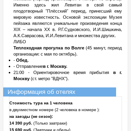
Именно здесь жил Левитан в свой самый
плодотворный "Плёсский" период, принесший ему
мировую известность. Основой экспозиции Музея
пейзажа являются уникальные произведения конца
XIX – начала XX в. Р.Г.Судковского, И.И.Шишкина,
А.К.Саврасова, И.И.Левитана и множества других.
ЛИБО
Теплоходная прогулка по Волге
(45 минут, период
организации: с мая по октябрь).
-
Обед.
- Отправление
в г. Москву.
21:00 - Ориентировочное время прибытия
в г.
Москву
(ст. метро "ВДНХ").
Информация об отелях
Стоимость тура на 1 человека
в двухместном номере (2 человека в номере ):
на заезды (не сезон):
14 390 руб.
(Только завтраки)
15 690 руб.
(Завтраки и обеды)