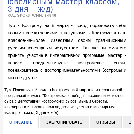
ювелирным мастер-классом,
3 дня + ж/д)
КОД ЭКСКУРСИИ:
34946
Тур в Кострому на 8 марта - повод порадовать себя
новыми впечатлениями и покупками в Костроме и в п.
Красное-на-Волге, известным своим традиционным
русским ювелирным искусством. Так же вы сможете
принять участие в интерактивной программе, мастер -
классе, продегустируете костромские сыры,
познакомитесь с достопримечательностями Костромы и
многое другое.
Тур: Праздничный вояж в Кострому на 8 марта (с интерактивной
Ту
программой в музее "Костромская слобода", посещением музеев
пр
+
сыра с дегустацией костромских сыров, льна и бересты,
сы
ювелирного и народно-прикладного искусства с ювелирным
юв
мастер-классом, 3 дня + ж/д)
ма
ОПИСАНИЕ
ЗАБРОНИРОВАТЬ
ОТЗЫВЫ
Д