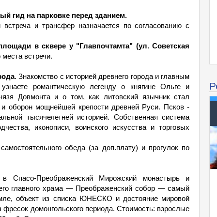
ый гид на парковке перед зданием.
 встреча и трансфер назначается по согласованию с
 площади в сквере у "Главпочтамта" (ул. Советская
места встречи.
рода
. Знакомство с историей древнего города и главным
Р
знаете романтическую легенду о княгине Ольге и
князя Довмонта и о том, как литовский язычник стал
 и оборон мощнейшей крепости древней Руси. Псков -
альной тысячелетней историей. Собственная система
дчества, иконописи, воинского искусства и торговых
самостоятельного обеда (за доп.плату) и прогулок по
я в Спасо-Преображенский Мирожский монастырь и
 его главного храма — Преображенский собор — самый
емле, объект из списка ЮНЕСКО и достояние мировой
в фресок домонгольского периода. Стоимость: взрослые