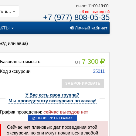
пн-пт: 11:00-19:00;
ь в...
cб-вс: выходной
+7 (977) 808-05-35
АКТЫ
Личный кабинет
ж/д или авиа)
7 300
от
Базовая стоимость
Код экскурсии
35011
ЗАБРОНИРОВАТЬ
У Вас есть своя группа?
Мы проведем эту экскурсию по заказу!
График проведения:
сейчас выездов нет
ПРОВЕРИТЬ ГРАФИК
ыли и предания старинных крепостей Пскова (2 дня + ж/д или авиа)
Сейчас нет плановых дат проведения этой
экскурсии, но они могут появиться в любой