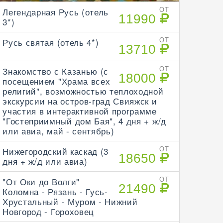
Легендарная Русь (отель
ОТ
11990
3*)
Русь святая (отель 4*)
ОТ
13710
Знакомство с Казанью (с
ОТ
18000
посещением "Храма всех
религий", возможностью теплоходной
экскурсии на остров-град Свияжск и
участия в интерактивной программе
"Гостеприимный дом Бая", 4 дня + ж/д
или авиа, май - сентябрь)
Нижегородский каскад (3
ОТ
18650
дня + ж/д или авиа)
"От Оки до Волги"
ОТ
21490
Коломна - Рязань - Гусь-
Хрустальный - Муром - Нижний
Новгород - Гороховец