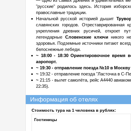
— одно из самых древних и удивительных ме
"русские" родилось здесь. История изборск
православные традиции.
Начальной русской историей дышит
Труво
славянских городов. Отреставрированная к
укрепления древних русичей, откроет п
легендарные
Словенские ключи
никого не
здоровья. Подземные источники питают всегд
белоснежные лебеди.
~ 18:00 - 18:30 Ориентировочное время 
аэропорт.
~ 19:30 - отправление поезда №10 в Москву
~
19:32 - отправление поезда "Ласточка в С-Пе
~
21:15 - вылет самолёта, рейс А4440 авиако
22:35).
Информация об отелях
Стоимость тура на 1 человека в рублях:
Гостиницы