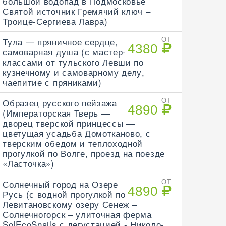
большой водопад в Подмосковье
Святой источник Гремячий ключ –
Троице-Сергиева Лавра)
Тула — пряничное сердце,
ОТ
4380
самоварная душа (с мастер-
классами от тульского Левши по
кузнечному и самоварному делу,
чаепитие с пряниками)
Образец русского пейзажа
ОТ
4890
(Императорская Тверь —
дворец тверской принцессы —
цветущая усадьба Домотканово, с
тверским обедом и теплоходной
прогулкой по Волге, проезд на поезде
«Ласточка»)
Солнечный город на Озере
ОТ
4890
Русь (с водной прогулкой по
Левитановскому озеру Сенеж –
Солнечногорск – улиточная ферма
SolEcoSnails с дегустацией - Николо-