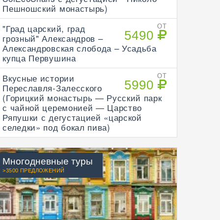
Пешношский монастырь)
"Град царский, град
ОТ
5490
грозный" Александров –
Александровская слобода – Усадьба
купца Первушина
Вкусные истории
ОТ
5990
Переславля-Залесского
(Горицкий монастырь — Русский парк
с чайной церемонией — Царство
Ряпушки с дегустацией «царской
селедки» под бокал пива)
Многодневные туры
>3500 ПРЕДЛОЖЕНИЙ