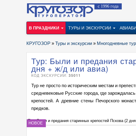
с 1996 года
В ПРАЗДНИКИ
ТУРЫ И ЭКСКУРСИИ
АВИАБ
КРУГОЗОР
»
Туры и экскурсии
»
Многодневные ту
Тур: Были и предания ста
дня + ж/д или авиа)
КОД ЭКСКУРСИИ:
35011
Тур не просто по историческим местам и прелес
средневековые Русские города, где зарождалась
крепостей. А древние стены Печорского мона
предков.
Тур: Были и предания старинных крепостей Пскова (2 дня
НОВОЕ