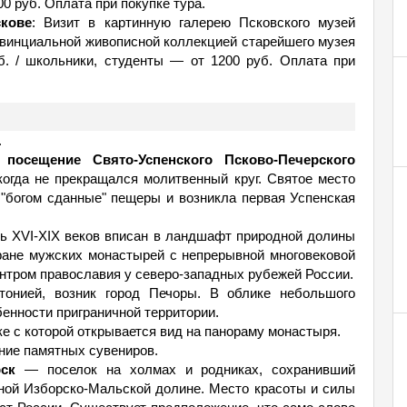
00 руб. Оплата при покупке тура.
кове
: Визит в картинную галерею Псковского музей
ровинциальной живописной коллекцией старейшего музея
б. / школьники, студенты — от 1200 руб. Оплата при
.
посещение Свято-Успенского Псково-Печерского
огда не прекращался молитвенный круг. Святое место
ы "богом сданные" пещеры и возникла первая Успенская
ь XVI-XIX веков вписан в ландшафт природной долины
ране мужских монастырей с непрерывной многовековой
нтром православия у северо-западных рубежей России.
тонией, возник город Печоры. В облике небольшого
енности приграничной территории.
е с которой открывается вид на панораму монастыря.
ние памятных сувениров.
ск
— поселок на холмах и родниках, сохранивший
сной Изборско-Мальской долине. Место красоты и силы