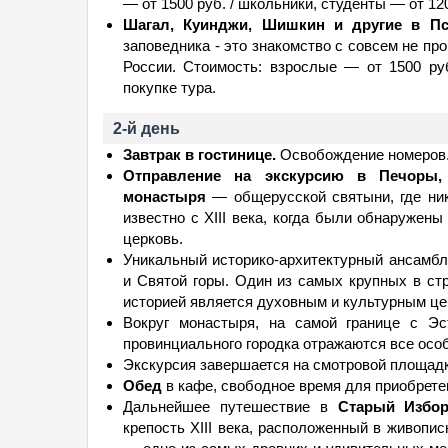
— от 1500 руб. / школьники, студенты — от 12
Шагал, Куинджи, Шишкин и другие в Пс
заповедника - это знакомство с совсем не п
России. Стоимость: взрослые — от 1500 ру
покупке тура.
2-й день
Завтрак в гостинице.
Освобождение номеров
Отправление на экскурсию в Печоры, 
монастыря
— общерусской святыни, где ник
известно с XIII века, когда были обнаружен
церковь.
Уникальный историко-архитектурный ансамбл
и Святой горы. Один из самых крупных в ст
историей является духовным и культурным це
Вокруг монастыря, на самой границе с Эс
провинциального городка отражаются все особ
Экскурсия завершается на смотровой площадк
Обед
в кафе, свободное время для приобрете
Дальнейшее путешествие в
Старый Избор
крепость XIII века, расположенный в живопи