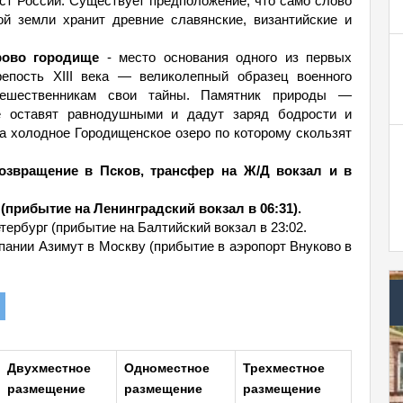
ст России. Существует предположение, что само слово
ой земли хранит древние славянские, византийские и
рово городище
- место основания одного из первых
репость XIII века — великолепный образец военного
утешественникам свои тайны. Памятник природы —
 оставят равнодушными и дадут заряд бодрости и
а холодное Городищенское озеро по которому скользят
возвращение в Псков, трансфер на Ж/Д вокзал и в
 (прибытие на Ленинградский вокзал в 06:31).
тербург (прибытие на Балтийский вокзал в 23:02.
мпании Азимут в Москву (прибытие в аэропорт Внуково в
Двухместное
Одноместное
Трехместное
размещение
размещение
размещение