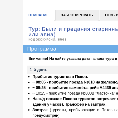
ОПИСАНИЕ
ЗАБРОНИРОВАТЬ
ОТЗЫ
Тур: Были и предания старинны
или авиа)
КОД ЭКСКУРСИИ:
35011
Программа
Внимание! На сайте указана дата начала тура в
1-й день
Прибытие туристов в Псков.
~ 08:05 - прибытие поезда №010 на железн
~ 09:25 - прибытие самолёта, рейс А4439 а
~ 10:25 - прибытие поезда №809В "Ласточка" 
На ж/д вокзале Пскова туристов встречает 
здания у часов). Трансфер на завтрак.
Завтрак
(туристы, прибывающие в Псков на 
предусмотрен)