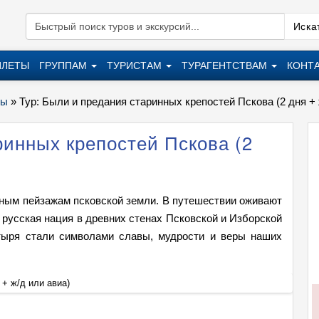
Искат
ИЛЕТЫ
ГРУППАМ
ТУРИСТАМ
ТУРАГЕНТСТВАМ
КОНТ
ры
»
Тур: Были и предания старинных крепостей Пскова (2 дня + 
ринных крепостей Пскова (2
тным пейзажам псковской земли. В путешествии оживают
 русская нация в древних стенах Псковской и Изборской
стыря стали символами славы, мудрости и веры наших
 + ж/д или авиа)
Тур: Б
+