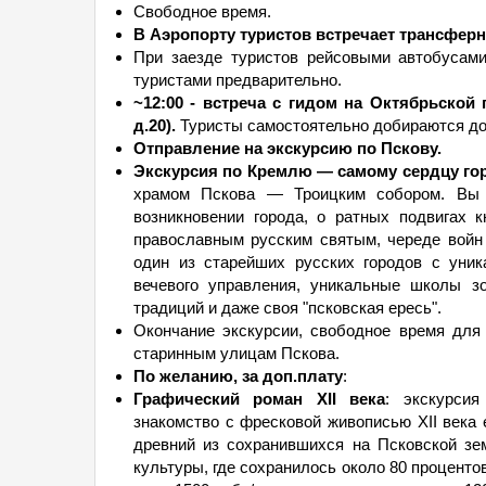
Свободное время.
В Аэропорту туристов встречает трансферн
При заезде туристов рейсовыми автобусами
туристами предварительно.
~12:00 - встреча с гидом на Октябрьской
д.20).
Туристы самостоятельно добираются до 
Отправление на экскурсию по Пскову.
Экскурсия по Кремлю — самому сердцу го
храмом Пскова — Троицким собором. Вы у
возникновении города, о ратных подвигах 
православным русским святым, череде войн
один из старейших русских городов с уник
вечевого управления, уникальные школы зо
традиций и даже своя "псковская ересь".
Окончание экскурсии, свободное время для 
старинным улицам Пскова.
По желанию, за доп.плату
:
Графический роман XII века
: экскурси
знакомство с фресковой живописью XII века
древний из сохранившихся на Псковской з
культуры, где сохранилось около 80 проценто