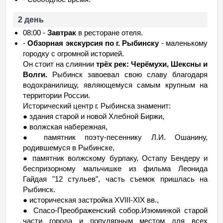
2 день
08:00 -
Завтрак
в ресторане отеля.
-
Обзорная экскурсия по г. Рыбинску
- маленькому
городку с огромной историей.
Он стоит на слиянии
трёх рек: Черёмухи, Шексны и
Волги.
Рыбинск завоевал свою славу благодаря
водохранилищу, являющемуся самым крупным на
территории России.
Исторический центр г. Рыбинска знаменит:
● здания старой и новой Хлебной Биржи,
● волжская набережная,
● памятник поэту-песеннику Л.И. Ошанину,
родившемуся в Рыбинске,
● памятник волжскому бурлаку, Остапу Бендеру и
беспризорному мальчишке из фильма Леонида
Гайдая "12 стульев", часть съемок пришлась на
Рыбинск.
● историческая застройка XVIII-XIX вв.,
● Спасо-Преображенский собор.Изюминкой старой
части города и популярным местом для всех