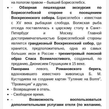
на пологом правом – бывший Борисоглебск.
-
Обзорная пешеходная экскурсия по
Борисоглебской стороне с посещением
Воскресенского собора.
Борисоглебск - известная
с XV века рыбацкая слобода. Волжская рыба
отсюда поставлялась к царскому столу в Санкт-
Петербург и Москву. Главной
достопримечательностью Борисоглебской стороны
является
грандиозный Воскресенский собор,
где
хранится, предположительно, одна из самых
больших икон в России -
трехметровый поясной
образ Спаса Всемилостивого,
созданный, по
преданию, Дионисием Глушицким в 15 веке.
Панорама
левого,
Романовского берега,
вдохновившего известного живописца Б. М.
Кустодиева на создание картин "Гуляние на Волге",
"Провинция" и других.
- Возвращение в отель.
- Свободное время.
-
Возможность воспользоваться
дополнительными услугами отеля (по желанию,