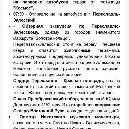
на парковке автобусов
справа от гостиницы
"Космос"
,
07:30 - Отправление на автобусе
в г. Переславль-
Залесский.
-
Обзорная экскурсия по Переславлю-
Залесскому,
одному из городов знаменитого
маршрута "Золотое кольцо".
Переславль-Залесский стоит на берегу Плещеева
озера и славится живописными пейзажами,
архитектурными шедеврами, удивительно богатой
историей. Этот город считается родиной Александра
Невского, колыбелью русского флота, занимает
большое место в русской истории.
Сердце Переславля - Красная площадь,
она на
несколько столетий старше знаменитой Московской
тезки. Живое подтверждение местной старины -
Спасо-Преображенский собор,
заложенный Юрием
Долгоруким в 1152 году. Это
старейшее сооружение
Северо-Восточной Руси,
дошедшее до наших дней.
-
Осмотр Никитского мужского монастыря,
названного в честь Святого Никиты Великомученика,
более известного как Никита Столпник.