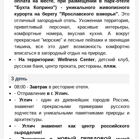
оплата на месте, при размещении в парк-отеле
"Бухта Коприно") - уникального живописного
курорта на берегу "Ярославского взморья".
Это
отличный загородный отель. Ухоженная территория,
приветливый персонал, красивые интерьеры,
комфортные номера, вкусная кухня. А вокруг
прекрасные "морские" и лесные пейзажи и звенящая
тишина, все это дает возможность комфортно
вписаться в загородный отдых на природе.
-
На территории: Wellness Center
, детский клуб,
русская баня, центр проката, рестораны,
пляж
.
3 день
08:00 -
Завтрак
в ресторане отеля.
- Отправление
в г. Углич.
-
Углич
- один из древнейших городов России,
знаменит прекрасными примерами русского
зодчества и уникальными памятниками природы и
архитектуры.
-
Углич знаменит как центр российского
сыроделия!
-
Экскурсия в НОВЫЙ ПЕРЕДОВОЙ музей