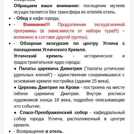
Обращаем ваше внимание:
посещение музеев
осуществляется без трансфера из отеля/в отель.
-
Обед
в кафе города.
-
Внимание!!!
Продолжение экскурсионной
программы (в зависимости от набора тура!!!) –
возможно в составе другой группы).
-
Обзорная экскурсия по центру Углича с
посещением Угличского Кремля.
Угличский кремль
- историческое и
градостроительное ядро города:
●
Палаты царевича Димитрия
("палаты угличских
удельных князей") - единственная сохранившаяся с
основания кремля постройка (здание 15 века).
●
Церковь Дмитрия на Крови
- построена на месте
гибели царевича Дмитрия. Внутри росписи
художников конца 18 века, подробно описывающие
это событие.
●
Спасо-Преображенский собор
- кафедральный
собор города Углича, расположенный в центре
кремля.
- Возвращение
в отель.