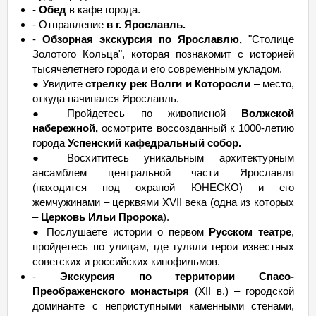
-
Обед
в кафе города.
- Отправление
в г. Ярославль.
-
Обзорная экскурсия по Ярославлю,
"Столице
Золотого Кольца", которая познакомит с историей
тысячелетнего города и его современным укладом.
● Увидите
стрелку рек Волги и Которосли
– место,
откуда начинался Ярославль.
● Пройдетесь по живописной
Волжской
набережной,
осмотрите воссозданный к 1000-летию
города
Успенский кафедральный собор.
● Восхититесь уникальным архитектурным
ансамблем центральной части Ярославля
(находится под охраной ЮНЕСКО) и его
жемчужинами – церквями XVII века (одна из которых
–
Церковь Ильи Пророка
).
● Послушаете истории о первом
Русском театре
,
пройдетесь по улицам, где гуляли герои известных
советских и российских кинофильмов.
-
Экскурсия по территории Спасо-
Преображенского монастыря
(XII в.) – городской
доминанте с неприступными каменными стенами,