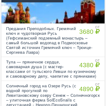
Предания Преподобных. Гремячий
ОТ
3680
ключ и чудотворная Русь
(Гефсиманский подземный монастырь –
самый большой водопад в Подмосковье
Святой источник Гремячий ключ – Троице-
Сергиева Лавра)
Тула — пряничное сердце,
ОТ
4380
самоварная душа (с мастер-
классами от тульского Левши по кузнечному
и самоварному делу, чаепитие с пряниками)
Солнечный город на Озере Русь (с
ОТ
4890
водной прогулкой по
Левитановскому озеру Сенеж – Солнечногорск
– улиточная ферма SolEcoSnails с
дегустацией - Николо-Пешношский