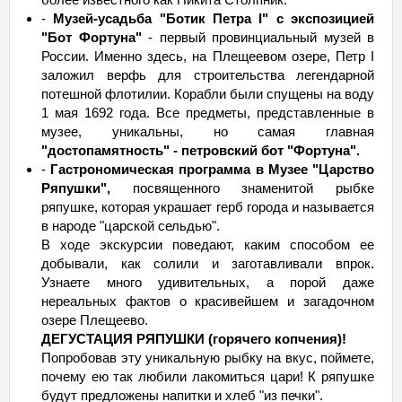
-
Музей-усадьба "Ботик Петра I" с экспозицией
"Бот Фортуна"
- первый провинциальный музей в
России. Именно здесь, на Плещеевом озере, Петр I
заложил верфь для строительства легендарной
потешной флотилии. Корабли были спущены на воду
1 мая 1692 года. Все предметы, представленные в
музее, уникальны, но самая главная
"достопамятность" - петровский бот "Фортуна".
-
Гастрономическая программа в Музее "Царство
Ряпушки",
посвященного знаменитой рыбке
ряпушке, которая украшает герб города и называется
в народе "царской сельдью".
В ходе экскурсии поведают, каким способом ее
добывали, как солили и заготавливали впрок.
Узнаете много удивительных, а порой даже
нереальных фактов о красивейшем и загадочном
озере Плещеево.
ДЕГУСТАЦИЯ РЯПУШКИ (горячего копчения)!
Попробовав эту уникальную рыбку на вкус, поймете,
почему ею так любили лакомиться цари! К ряпушке
будут предложены напитки и хлеб "из печки".