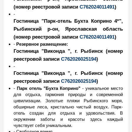
(номер реестровой записи
С762024011491
)
-
Гостиница "Парк-отель Бухта Коприно 4*"
,
Рыбинский р-он, Ярославская область
(номер реестровой записи
С762024011491
)
-
Резервное размещение:
Гостиница "Виконда ", г. Рыбинск
(номер
реестровой записи
С762026025194
)
-
Гостиница "Виконда ", г. Рыбинск
(номер
реестровой записи
С762026025194
)
-
Парк отель "Бухта Коприно"
- уникальное место
для отдыха, гармония природы и современной
цивилизации. Золотые пляжи Рыбинского моря,
обширные леса, кристально чистый воздух. Парк-
отель создан для отдыха и удовольствия. В
окружении заботы и красоты здесь каждый
чувствует себя уникальным.
- Свободное время.