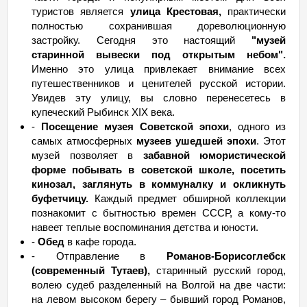
туристов является
улица Крестовая,
практически
полностью сохранившая дореволюционную
застройку. Сегодня это настоящий
"музей
старинной вывески под открытым небом".
Именно это улица привлекает внимание всех
путешественников и ценителей русской истории.
Увидев эту улицу, вы словно перенесетесь в
купеческий Рыбинск XIX века.
-
Посещение музея Советской эпохи
, одного из
самых атмосферных
музеев ушедшей эпохи
. Этот
музей позволяет в
забавной юмористической
форме побывать в советской школе, посетить
кинозал, заглянуть в коммуналку и окликнуть
буфетчицу.
Каждый предмет обширной коллекции
познакомит с бытностью времен СССР, а кому-то
навеет теплые воспоминания детства и юности.
-
Обед
в кафе города.
- Отправление в
Романов-Борисоглебск
(современный Тутаев),
старинный русский город,
волею судеб разделенный на Волгой на две части:
на левом высоком берегу – бывший город Романов,