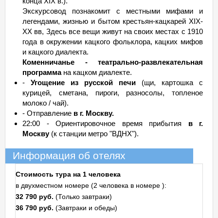
конца ХIХ в.).
Экскурсовод познакомит с местными мифами и
легендами, жизнью и бытом крестьян-кацкарей ХIХ-
ХХ вв, Здесь все вещи живут на своих местах с 1910
года в окружении кацкого фольклора, кацких мифов
и кацкого диалекта.
Коменничанье - театрально-развлекательная
программа
на кацком диалекте.
-
Угощение из русской печи
(щи, картошка с
курицей, сметана, пироги, разносолы, топленое
молоко / чай).
- Отправление
в г. Москву.
22:00 - Ориентировочное время прибытия
в г.
Москву
(к станции метро "ВДНХ").
Информация об отелях
Стоимость тура на 1 человека
в двухместном номере (2 человека в номере ):
32 790 руб.
(Только завтраки)
36 790 руб.
(Завтраки и обеды)