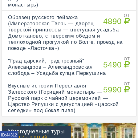
монастырь)
Образец русского пейзажа
ОТ
4890
(Императорская Тверь — дворец
тверской принцессы — цветущая усадьба
Домотканово, с тверским обедом и
теплоходной прогулкой по Волге, проезд на
поезде «Ласточка»)
"Град царский, град грозный"
ОТ
5490
Александров – Александровская
слобода – Усадьба купца Первушина
Вкусные истории Переславля-
ОТ
5990
Залесского (Горицкий монастырь —
Русский парк с чайной церемонией —
Царство Ряпушки с дегустацией «царской
селедки» под бокал пива)
Многодневные туры
ID:44312
>3500 ПРЕДЛОЖЕНИЙ