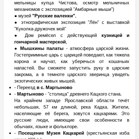
мельницы купца Чистова, осмотр мельничных
механизмов с экспозицией "Амбарные мыши")
● музей
"Русские валенки"
,
● этнографическая экспозиция "Лён" с выставкой
"Куколка-дружочек мой"
● Дом ремёсел с действующей
кузницей и
гончарной мастерской
,
●
Мышкины палаты
- атмосфера царской жизни.
Гостеприимные царь с царицей поведают, как тяжела
корона и научат, как уберечься от кошачьих
напастей. Вы сможете запустить руку в царские
закрома, а в темноте царского зверинца увидеть
экзотических живых мышей.
- Переезд
в с. Мартыново
-
Мартыново
- "столица" древнего Кацкого стана.
На крайнем западе Ярославской области течёт
небольшая, 57 км длиной, река Кадка. Жители,
населяющие её берега, зовутся кацкарями. Это
русские люди, имеющие свои особенности в
обычаях, языке и фольклоре.
-
Посещение Музея Кацкарей
(крестьянская изба