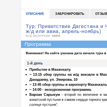
ОПИСАНИЕ
ЗАБРОНИРОВАТЬ
ОТЗЫ
Тур: Приветствие Дагестана и 
ж/д или авиа, апрель-ноябрь)
КОД ЭКСКУРСИИ:
35078
Программа
Внимание! На сайте указана дата начала тура в 
1-й день
Прибытие в Махачкалу.
~ 13:15 сбор группы на ж/д вокзале в Ма
Дахадаеву, ул. Эмирова, 10
~ 13:45 сбор группы в аэропорту Махачкал
~ 14:00 - экскурсионная программа.
Бархан Сарыкум
- второй по величине в м
азиатской пустыни в самом сердце горного кр
солнце пустыни".