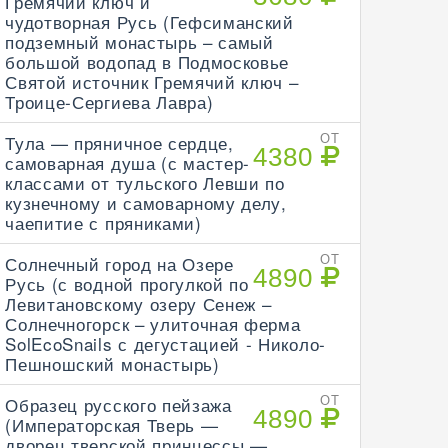
Гремячий ключ и
чудотворная Русь (Гефсиманский
подземный монастырь – самый
большой водопад в Подмосковье
Святой источник Гремячий ключ –
Троице-Сергиева Лавра)
Тула — пряничное сердце,
ОТ
4380
самоварная душа (с мастер-
классами от тульского Левши по
кузнечному и самоварному делу,
чаепитие с пряниками)
Солнечный город на Озере
ОТ
4890
Русь (с водной прогулкой по
Левитановскому озеру Сенеж –
Солнечногорск – улиточная ферма
SolEcoSnails с дегустацией - Николо-
Пешношский монастырь)
Образец русского пейзажа
ОТ
4890
(Императорская Тверь —
дворец тверской принцессы —