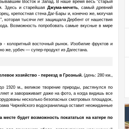
язывавшим Восток и Запад. В наше время весь "старый
м. Здесь и старейшая
Джума-мечеть
, самый древний
орец, крепостная стена Даг-Бары и, конечно же, могучая
ь", которая тысячи лет защищала Дербент от нашествия
орода. Возможность попробовать самые вкусные в мире
р
- колоритный восточный рынок. Изобилие фруктов и
но же, урбеч — супер-продукт из Дагестана.
елевое хозяйство - переезд в Грозный.
(день: 280 км.,
о 1920 м., великое творение природы, растянулся по
тляет и завораживает даже на фото, а когда видишь все
борудованы несколько безопасных смотровых площадок,
норама Чиркейского водохранилища оставит неожиданные
 месте будет возможность покататься на катере по