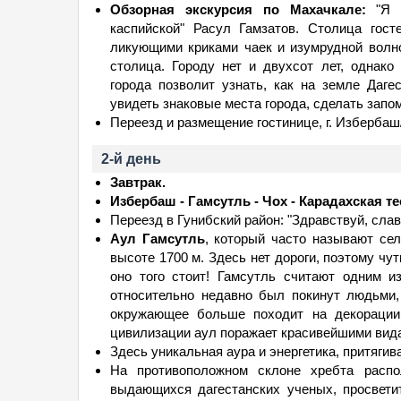
Обзорная экскурсия по Махачкале:
"Я л
каспийской" Расул Гамзатов. Столица гост
ликующими криками чаек и изумрудной волно
столица. Городу нет и двухсот лет, однако
города позволит узнать, как на земле Даге
увидеть знаковые места города, сделать зап
Переезд и размещение гостинице, г. Избербаш/
2-й день
Завтрак.
Избербаш - Гамсутль - Чох - Карадахская т
Переезд в Гунибский район: "Здравствуй, слав
Аул Гамсутль
, который часто называют сел
высоте 1700 м. Здесь нет дороги, поэтому чу
оно того стоит! Гамсутль считают одним и
относительно недавно был покинут людьми,
окружающее больше походит на декорации
цивилизации аул поражает красивейшими вид
Здесь уникальная аура и энергетика, притяги
На противоположном склоне хребта расп
выдающихся дагестанских ученых, просвети