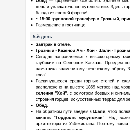
Обед
— форелевое хозяйство. Удачное мес
день и увлекательное путешествие. Здесь га
блюда из свежей форели!
~ 15:00 групповой трансфер в Грозный, при
Размещение в гостинице.
5-й день
Завтрак в отеле.
Грозный - Кезеной Ам - Хой - Шали - Грозн
Сегодня направляемся к высокогорному
оз
глубоким на Северном Кавказе. Проедем п
памятника знаменитому чеченскому абреку З
коса".
Раскинувшееся среди горных степей и ска
расположено на высоте 1869 метров над уро
селения "Хой"
, с осмотром боевых и сигна
строения горцев, искусственных террас для з
Обед
.
На обратном пути заедем в
Шали
, чтоб пол
мечеть "Гордость мусульман"
. Над возв
архитекторы из Узбекистана. Поэтому новая
среднеазиатском стиле.