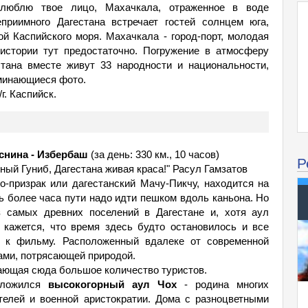
юблю твое лицо, Махачкала, отраженное в воде
еприимного Дагестана встречает гостей солнцем юга,
й Каспийского моря. Махачкала - город-порт, молодая
 истории тут предостаточно. Погружение в атмосферу
стана вместе живут 33 народности и национальности,
оминающиеся фото.
г. Каспийск.
еснина - Избербаш
(за день: 330 км., 10 часов)
Р
ный Гуниб, Дагестана живая краса!" Расул Гамзатов
о-призрак или дагестанский Мачу-Пикчу, находится на
ть более часа пути надо идти пешком вдоль каньона. Но
з самых древних поселений в Дагестане и, хотя аул
 кажется, что время здесь будто остановилось и все
 к фильму. Расположенный вдалеке от современной
ами, потрясающей природой.
вающая сюда большое количество туристов.
оложился
высокогорный аул Чох
- родина многих
телей и военной аристократии. Дома с разноцветными