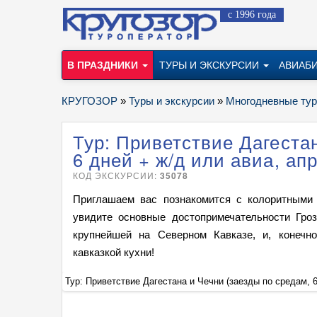
с 1996 года
В ПРАЗДНИКИ
ТУРЫ И ЭКСКУРСИИ
АВИАБ
КРУГОЗОР
»
Туры и экскурсии
»
Многодневные ту
Тур: Приветствие Дагестан
6 дней + ж/д или авиа, ап
КОД ЭКСКУРСИИ:
35078
Приглашаем вас познакомится с колоритными 
увидите основные достопримечательности Гроз
крупнейшей на Северном Кавказе, и, конечн
кавказкой кухни!
Тур: Приветствие Дагестана и Чечни (заезды по средам, 6