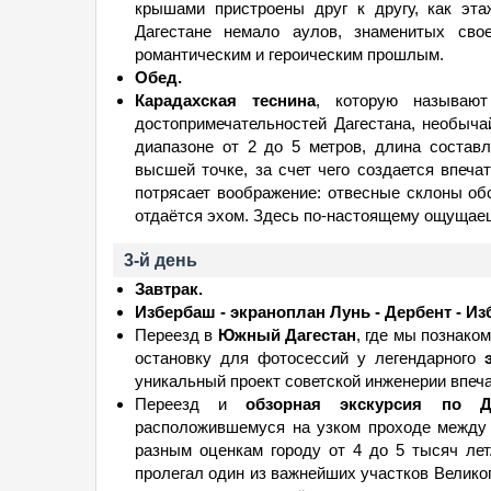
крышами пристроены друг к другу, как эта
Дагестане немало аулов, знаменитых сво
романтическим и героическим прошлым.
Обед.
Карадахская теснина
, которую называют
достопримечательностей Дагестана, необыча
диапазоне от 2 до 5 метров, длина составл
высшей точке, за счет чего создается впеча
потрясает воображение: отвесные склоны об
отдаётся эхом. Здесь по-настоящему ощущаеш
3-й день
Завтрак.
Избербаш - экраноплан Лунь - Дербент - И
Переезд в
Южный Дагестан
, где мы познако
остановку для фотосессий у легендарного
уникальный проект советской инженерии впеч
Переезд и
обзорная экскурсия по Де
расположившемуся на узком проходе между 
разным оценкам городу от 4 до 5 тысяч лет
пролегал один из важнейших участков Великог