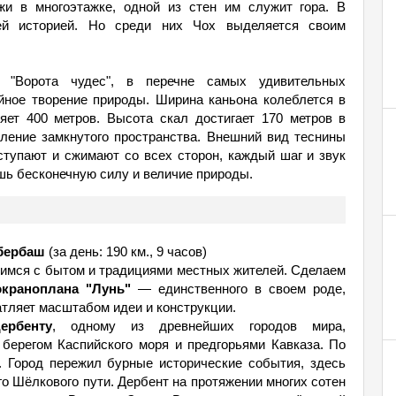
жи в многоэтажке, одной из стен им служит гора. В
ей историей. Но среди них Чох выделяется своим
 "Ворота чудес", в перечне самых удивительных
йное творение природы. Ширина каньона колеблется в
яет 400 метров. Высота скал достигает 170 метров в
тление замкнутого пространства. Внешний вид теснины
ступают и сжимают со всех сторон, каждый шаг и звук
ь бесконечную силу и величие природы.
збербаш
(за день: 190 км., 9 часов)
мимся с бытом и традициями местных жителей. Сделаем
экраноплана "Лунь"
— единственного в своем роде,
атляет масштабом идеи и конструкции.
рбенту
, одному из древнейших городов мира,
берегом Каспийского моря и предгорьями Кавказа. По
. Город пережил бурные исторические события, здесь
о Шёлкового пути. Дербент на протяжении многих сотен