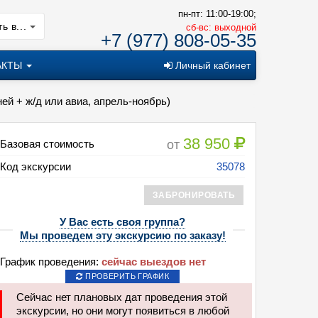
пн-пт: 11:00-19:00;
ь в...
cб-вс: выходной
+7 (977) 808-05-35
АКТЫ
Личный кабинет
ней + ж/д или авиа, апрель-ноябрь)
38 950
от
Базовая стоимость
Код экскурсии
35078
ЗАБРОНИРОВАТЬ
У Вас есть своя группа?
Мы проведем эту экскурсию по заказу!
График проведения:
сейчас выездов нет
ПРОВЕРИТЬ ГРАФИК
риветствие Дагестана и Чечни (заезды по средам, 6 дней + ж/д или авиа
Сейчас нет плановых дат проведения этой
экскурсии, но они могут появиться в любой