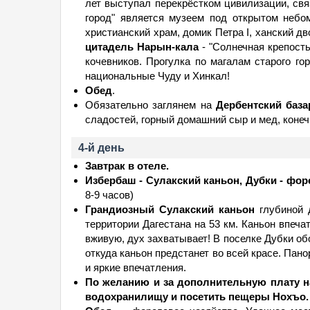
лет выступал перекрёстком цивилизации, св
город" является музеем под открытом небо
христианский храм, домик Петра I, ханский дв
цитадель Нарын-кала
- "Солнечная крепост
кочевников. Прогулка по магалам старого г
национальные Чуду и Хинкал!
Обед
.
Обязательно заглянем на
Дербентский база
сладостей, горный домашний сыр и мед, конеч
4-й день
Завтрак в отеле.
Избербаш - Сулакский каньон, Дубки - фор
8-9 часов)
Грандиозный Сулакский каньон
глубиной д
территории Дагестана на 53 км. Каньон впеча
вживую, дух захватывает! В поселке Дубки о
откуда каньон предстанет во всей красе. Па
и яркие впечатления.
По желанию и за дополнительную плату на
водохранилищу и посетить пещеры Нохъо.