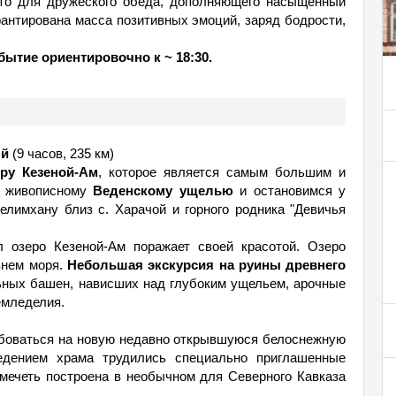
то для дружеского обеда, дополняющего насыщенный
рантирована масса позитивных эмоций, заряд бодрости,
бытие ориентировочно к ~ 18:30.
ый
(9 часов, 235 км)
еру Кезеной-Ам
, которое является самым большим и
о живописному
Веденскому ущелью
и остановимся у
елимхану близ с. Харачой и горного родника "Девичья
л озеро Кезеной-Ам поражает своей красотой. Озеро
внем моря.
Небольшая экскурсия на руины древнего
льных башен, нависших над глубоким ущельем, арочные
емледелия.
юбоваться на новую недавно открывшуюся белоснежную
едением храма трудились специально приглашенные
 мечеть построена в необычном для Северного Кавказа