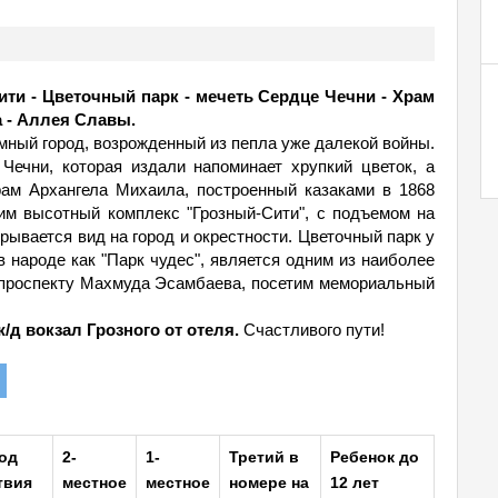
ити - Цветочный парк - мечеть Сердце Чечни - Храм
а - Аллея Славы.
имный город, возрожденный из пепла уже далекой войны.
Чечни, которая издали напоминает хрупкий цветок, а
рам Архангела Михаила, построенный казаками в 1868
им высотный комплекс "Грозный-Сити", с подъемом на
рывается вид на город и окрестности. Цветочный парк у
в народе как "Парк чудес", является одним из наиболее
 проспекту Махмуда Эсамбаева, посетим мемориальный
ж/д вокзал Грозного от отеля.
Счастливого пути!
од
2-
1-
Третий в
Ребенок до
твия
местное
местное
номере на
12 лет