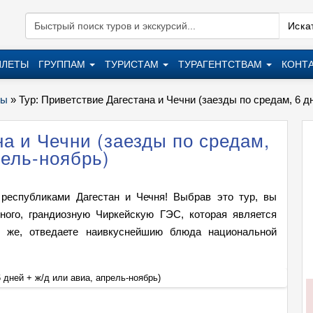
Искат
ИЛЕТЫ
ГРУППАМ
ТУРИСТАМ
ТУРАГЕНТСТВАМ
КОНТ
ры
»
Тур: Приветствие Дагестана и Чечни (заезды по средам, 6 д
а и Чечни (заезды по средам,
рель-ноябрь)
республиками Дагестан и Чечня! Выбрав это тур, вы
ного, грандиозную Чиркейскую ГЭС, которая является
о же, отведаете наивкуснейшию блюда национальной
 дней + ж/д или авиа, апрель-ноябрь)
Тур: П
+