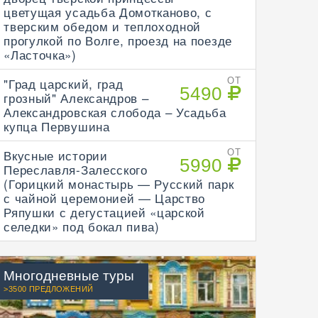
цветущая усадьба Домотканово, с
тверским обедом и теплоходной
прогулкой по Волге, проезд на поезде
«Ласточка»)
"Град царский, град
ОТ
5490
грозный" Александров –
Александровская слобода – Усадьба
купца Первушина
Вкусные истории
ОТ
5990
Переславля-Залесского
(Горицкий монастырь — Русский парк
с чайной церемонией — Царство
Ряпушки с дегустацией «царской
селедки» под бокал пива)
Многодневные туры
>3500 ПРЕДЛОЖЕНИЙ