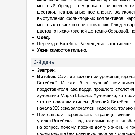
местный бренд - сгущенка с вишневым вк
шествия, театральные постановки, великол
выступления фольклорных коллективов, нар
местных хозяек по приготовлению блюд и вар
цветов, от ярко-красной до темно-бордовой, по
Обед.
Переезд в Витебск. Размещение в гостинице.
Ужин самостоятельно.
3-й день
Завтрак.
Витебск
. Самый знаменитый уроженец города
Витебск!" И это был лучший комплимен
представителя авангарда прошлого столетия 
художника Марка Шагала. Художника, котором
что не похожим стилем. Древний Витебск - 
начала XX века запечатлен, наверное, только 
Приглашаем перелистать страницы жизни в
уголки Витебска - над которыми парят влюбл
на вопрос, почему, прожив долгую жизнь и по
своем сердце безграничную любовь к родному