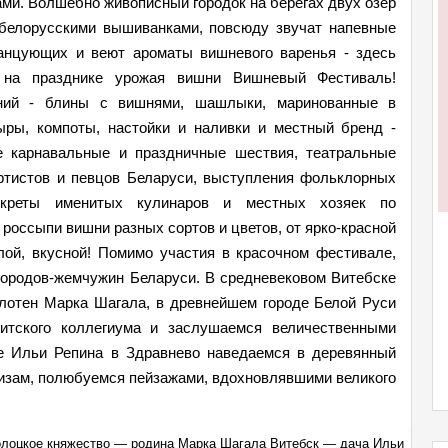
ми. Волшебно живописный городок на берегах двух озер
 белорусскими вышиванками, повсюду звучат напевные
танцующих и веют ароматы вишневого варенья - здесь
 на празднике урожая вишни Вишневый Фестиваль!
ний - блины с вишнями, шашлыки, маринованные в
ры, компоты, настойки и наливки и местный бренд -
е карнавальные и праздничные шествия, театральные
ртистов и певцов Беларуси, выступления фольклорных
екреты именитых кулинаров и местных хозяек по
 россыпи вишни разных сортов и цветов, от ярко-красной
елой, вкусной! Помимо участия в красочном фестивале,
городов-жемчужин Беларуси. В средневековом Витебске
олотен Марка Шагала, в древнейшем городе Белой Руси
итского коллегиума и заслушаемся величественными
че Ильи Репина в Здравнево наведаемся в деревянный
скизам, полюбуемся пейзажами, вдохновлявшими великого
олоцкое княжество — родина Марка Шагала Витебск — дача Ильи
Тур: 