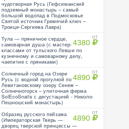
чудотворная Русь (Гефсиманский
подземный монастырь – самый
большой водопад в Подмосковье
Святой источник Гремячий ключ –
Троице-Сергиева Лавра)
Тула — пряничное сердце,
ОТ
4380
самоварная душа (с мастер-
классами от тульского Левши по
кузнечному и самоварному делу,
чаепитие с пряниками)
Солнечный город на Озере
ОТ
4890
Русь (с водной прогулкой по
Левитановскому озеру Сенеж –
Солнечногорск – улиточная ферма
SolEcoSnails с дегустацией - Николо-
Пешношский монастырь)
Образец русского пейзажа
ОТ
4890
(Императорская Тверь —
дворец тверской принцессы —