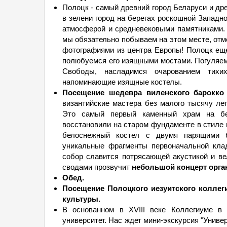
Полоцк - самый древний город Беларуси и др
в зелени город на берегах роскошной Западн
атмосферой и средневековыми памятниками.
мы обязательно побываем на этом месте, отм
фотографиями из центра Европы! Полоцк еще
полюбуемся его изящными мостами. Погуляем
Свободы, насладимся очарованием тихи
напоминающие изящные костелы.
Посещение шедевра виленского барокко
византийские мастера без малого тысячу ле
Это самый первый каменный храм на бе
восстановили на старом фундаменте в стиле 
белоснежный костел с двумя парящими б
уникальные фрагменты первоначальной кла
собор славится потрясающей акустикой и ве
сводами прозвучит
небольшой концерт орга
Обед.
Посещение Полоцкого иезуитского коллеги
культуры.
В основанном в XVIII веке Коллегиуме в
университет. Нас ждет мини-экскурсия "Униве