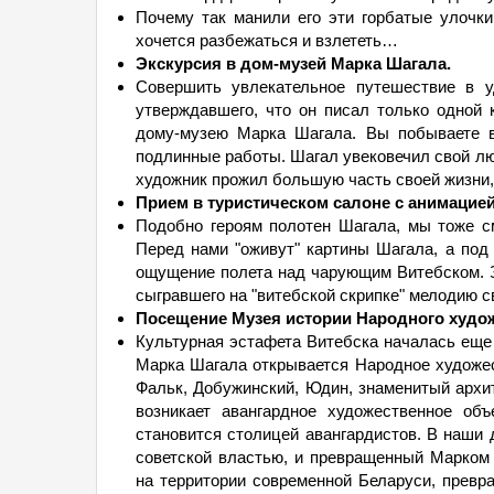
Почему так манили его эти горбатые улочки,
хочется разбежаться и взлететь…
Экскурсия в дом-музей Марка Шагала.
Совершить увлекательное путешествие в у
утверждавшего, что он писал только одной 
дому-музею Марка Шагала. Вы побываете в
подлинные работы. Шагал увековечил свой лю
художник прожил большую часть своей жизни, 
Прием в туристическом салоне с анимацие
Подобно героям полотен Шагала, мы тоже с
Перед нами "оживут" картины Шагала, а под
ощущение полета над чарующим Витебском. З
сыгравшего на "витебской скрипке" мелодию с
Посещение Музея истории Народного худо
Культурная эстафета Витебска началась еще 
Марка Шагала открывается Народное художе
Фальк, Добужинский, Юдин, знаменитый архит
возникает авангардное художественное объ
становится столицей авангардистов. В наши
советской властью, и превращенный Марком
на территории современной Беларуси, превр