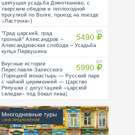
цветущая усадьба Домотканово, с
тверским обедом и теплоходной
прогулкой по Волге, проезд на поезде
«Ласточка»)
"Град царский, град
ОТ
5490
грозный" Александров –
Александровская слобода – Усадьба
купца Первушина
Вкусные истории
ОТ
5990
Переславля-Залесского
(Горицкий монастырь — Русский парк
с чайной церемонией — Царство
Ряпушки с дегустацией «царской
селедки» под бокал пива)
Многодневные туры
>3500 ПРЕДЛОЖЕНИЙ