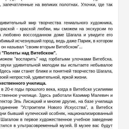
 запечатленные на великих полотнах. Улочки, где так
дивительный мир творчества гениального художника,
краской - краской любви, мы сможем на экскурсии по
 любовно воссозданном доме Шагала и увидите его
бимый исчезнувший город, ведь даже Париж, в котором
он называл "своим вторым Витебском"...
й "Полеты над Витебском".
можем "воспарить" над горбатыми улочками Витебска.
 звуки удивительной мелодии вы испытаете небывалое
десь нам станет ближе и понятней творчество Шагала,
воей непростой, удивительной, яркой жизни.
жественного училища.
в 20-е годы прошлого века, когда в Витебске усилиями
ственное училище. Здесь работали Казимир Малевич и
ектор Эль Лисицкий и многие другие, на базе училища
единение "Устроители Нового Искусства", а Витебск
 дни бывший купеческий особняк, национализированный
 Шагалом в первое художественное учебное заведение
атился в ультрасовременный музей. В музее вас будут