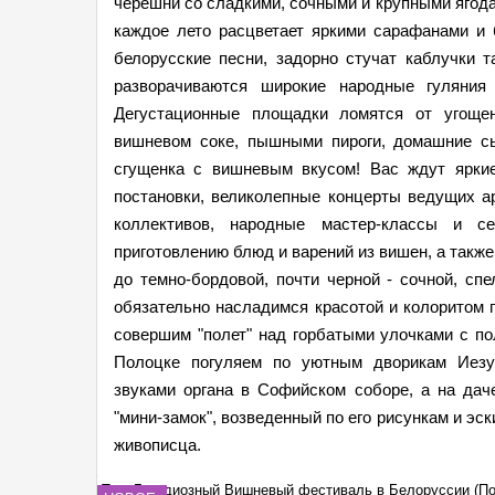
черешни со сладкими, сочными и крупными ягода
каждое лето расцветает яркими сарафанами и
белорусские песни, задорно стучат каблучки 
разворачиваются широкие народные гуляния
Дегустационные площадки ломятся от угоще
вишневом соке, пышными пироги, домашние сы
сгущенка с вишневым вкусом! Вас ждут ярки
постановки, великолепные концерты ведущих а
коллективов, народные мастер-классы и с
приготовлению блюд и варений из вишен, а также
до темно-бордовой, почти черной - сочной, сп
обязательно насладимся красотой и колоритом 
совершим "полет" над горбатыми улочками с п
Полоцке погуляем по уютным дворикам Иезу
звуками органа в Софийском соборе, а на да
"мини-замок", возведенный по его рисункам и э
живописца.
к — дача Ильи
Тур: Грандиозный Вишневый фестиваль в Белоруссии (П