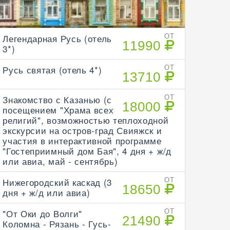
Легендарная Русь (отель
ОТ
11990
3*)
Русь святая (отель 4*)
ОТ
13710
Знакомство с Казанью (с
ОТ
18000
посещением "Храма всех
религий", возможностью теплоходной
экскурсии на остров-град Свияжск и
участия в интерактивной программе
"Гостеприимный дом Бая", 4 дня + ж/д
или авиа, май - сентябрь)
Нижегородский каскад (3
ОТ
18650
дня + ж/д или авиа)
"От Оки до Волги"
ОТ
21490
Коломна - Рязань - Гусь-