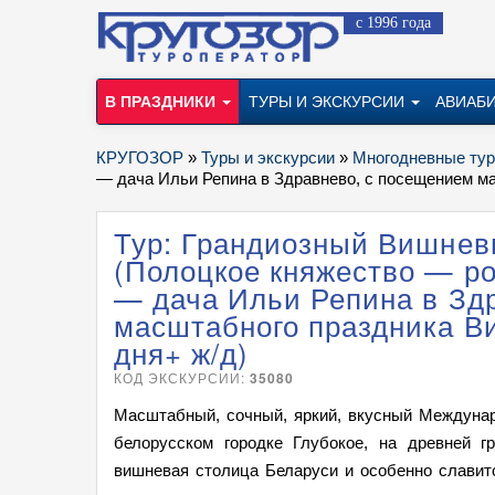
с 1996 года
В ПРАЗДНИКИ
ТУРЫ И ЭКСКУРСИИ
АВИАБ
КРУГОЗОР
»
Туры и экскурсии
»
Многодневные ту
— дача Ильи Репина в Здравнево, с посещением ма
Тур: Грандиозный Вишнев
(Полоцкое княжество — р
— дача Ильи Репина в Зд
масштабного праздника В
дня+ ж/д)
КОД ЭКСКУРСИИ:
35080
Масштабный, сочный, яркий, вкусный Междуна
белорусском городке Глубокое, на древней г
вишневая столица Беларуси и особенно слави