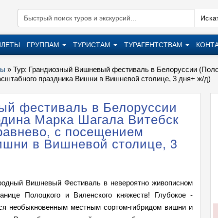
Искат
ИЛЕТЫ
ГРУППАМ
ТУРИСТАМ
ТУРАГЕНТСТВАМ
КОНТ
ры
»
Тур: Грандиозный Вишневый фестиваль в Белоруссии (Пол
сштабного праздника Вишни в Вишневой столице, 3 дня+ ж/д)
ый фестиваль в Белоруссии
одина Марка Шагала Витебск
равнево, с посещением
ишни в Вишневой столице, 3
родный Вишневый Фестиваль в невероятно живописном
ранице Полоцкого и Виленского княжеств! Глубокое -
тся необыкновенным местным сортом-гибридом вишни и