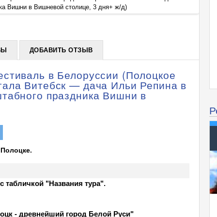
ка Вишни в Вишневой столице, 3 дня+ ж/д)
Репина
+
ВЫ
ДОБАВИТЬ ОТЗЫВ
стиваль в Белоруссии (Полоцкое
ала Витебск — дача Ильи Репина в
табного праздника Вишни в
Р
 Полоцке.
 с табличкой "Названия тура".
оцк
- древнейший город Белой Руси"