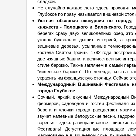
сладкой.
Не случайно каждое лето здесь проходит 
Глубокое по праву называется вишневой стол
Уютная обзорная экскурсия по городу,
княжеств - Полоцкого и Виленского.
Город
берегах сразу двух великолепных озер, это 
уголок буквально дышит историей, а кро
вишневые деревья, усыпанные темно-красн
костела Святой Троицы 1782 года постройки
две изящные башни, а величественные инте
стиле барокко. Также заглянем в самый перв
"виленское барокко". По легенде, костел т
украсить им французскую столицу. Сейчас эт
Международный Вишневый Фестиваль на 
города Глубокое.
Сочный, яркий, вкусный Международный Ви
фермеров, садоводов и гостей фестиваля и
берега и улочки города расцветают ярким
звучат напевные белорусские песни, задорно
варенья - здесь разворачиваются широкие н
Фестиваль! Дегустационные площадки ло
маринованные в вишневом соке, пышными пи