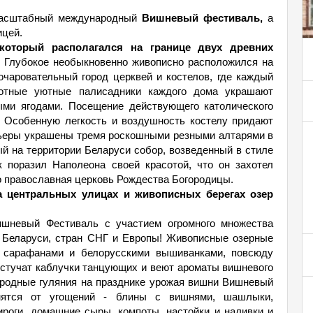
масштабный международный
Вишневый фестиваль,
а
ицей.
 который располагался на границе двух древних
 Глубокое необыкновенно живописно расположился на
очаровательный город церквей и костелов, где каждый
хотные уютные палисадники каждого дома украшают
ыми ягодами. Посещение действующего католического
. Особенную легкость и воздушность костелу придают
рьеры украшены тремя роскошными резными алтарями в
ый на территории Беларуси собор, возведенный в стиле
ак поразил Наполеона своей красотой, что он захотел
о православная церковь Рождества Богородицы.
центральных улицах и живописных берегах озер
шневый Фестиваль с участием огромного множества
з Беларуси, стран СНГ и Европы! Живописные озерные
и сарафанами и белорусскими вышиванками, повсюду
 стучат каблучки танцующих и веют ароматы вишневого
ародные гуляния на празднике урожая вишни Вишневый
мятся от угощений - блины с вишнями, шашлыки,
роги, домашние сыры, компоты, настойки и наливки и