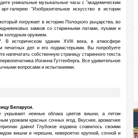
видите уникальные музыкальные часы с "академическим
 арт-галерею "Изобразительное искусство в истории
который погружает в историю Полоцкого рыцарства, во
редневековых замков со старинными латами, луками и
им холодным оружием.
"
. В историческом здании XVIII века, в атмосфере
ом печатных дел и его подмастерьями. Вы попробуете
те напечатать собственную страницу старинного текста
 первопечатника Иоганна Гуттенберга. Все удивительное
бычными вопросами и испытаниями.
лицу Беларуси.
е укрывают нежные облака цветов вишни, а летом
ным урожаем красных сочных ягод. Вкуснее, ароматнее
 признан давно! Глубокое издавна славилось своими
идом вишни и черешни, невероятно крупной, сочной и