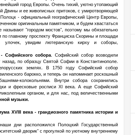
евнейший город Европы. Очень тихий, уютно утопающий
ой Двины и ее живописных притоков, с умиротворяющей
 Полоцк - официальный географический Центр Европы,
еченном оригинальным памятником, и будем хвастаться
 называют "городом мостов", поэтому мы обязательно
 по главному проспекту Франциска Скорины и площади
х улочек, увидим лютеранскую кирху и соборы,
 - Софийского собора
. Софийский собор возводили
т назад, по образцу Святой Софии в Константинополе.
лорусских землях. В 1750 году Софийский собор
виленского барокко, и теперь он напоминает роскошный
ашнями-колокольнями. Внутри собора сохранились
дки и фресковые росписи XI века. А еще Софийский
ликолепным органом, и для нас, под величественными
нной музыки.
ума XVIII века - грандиозного памятника истории и
 наши дни расположился Полоцкий Государственный
рситетский дворик" с прогулкой по уютному внутреннему