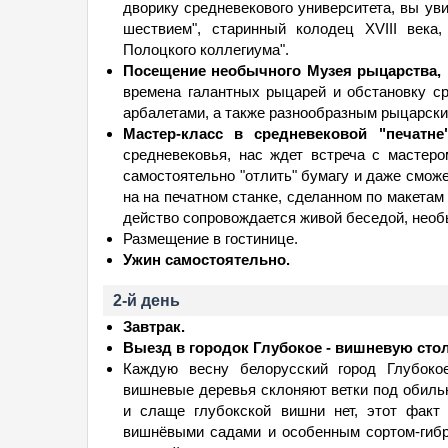
дворику средневекового университета, вы у
шествием", старинный колодец XVIII века,
Полоцкого коллегиума".
Посещение необычного Музея рыцарства,
времена галантных рыцарей и обстановку с
арбалетами, а также разнообразным рыцарск
Мастер-класс в средневековой "печатне
средневековья, нас ждет встреча с мастер
самостоятельно "отлить" бумагу и даже сможе
на на печатном станке, сделанном по макетам
действо сопровождается живой беседой, нео
Размещение в гостинице.
Ужин самостоятельно.
2-й день
Завтрак.
Выезд в городок Глубокое - вишневую сто
Каждую весну белорусский город Глубоко
вишневые деревья склоняют ветки под обиль
и слаще глубокской вишни нет, этот факт
вишнёвыми садами и особенным сортом-гибр