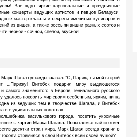
усом! Вас ждут яркие карнавальные и праздничные
епные концерты ведущих артистов и певцов Беларуси,
одные мастер-классы и секреты именитых кулинаров и
ений из вишен, а также россыпи вишни разных сортов и
чти черной - сочной, спелой, вкусной!
 Марк Шагал однажды сказал: "О, Париж, ты мой второй
т ...Парижу! Витебск подарил миру выдающегося
и самого знаменитого в Европе, гениального русского
у удалось покорить мир своим особенным, ярким, ни на
одна из ведущих тем в творчестве Шагала, и Витебск
на его удивительных полотнах.
олшебника василькового города, посетить укромные
енные с картин Марка Шагала. Попытаемся найти ответ
сетив десятки стран мира, Марк Шагал всегда хранил в
 городу, стремился в свой Витебск всей своей душой?