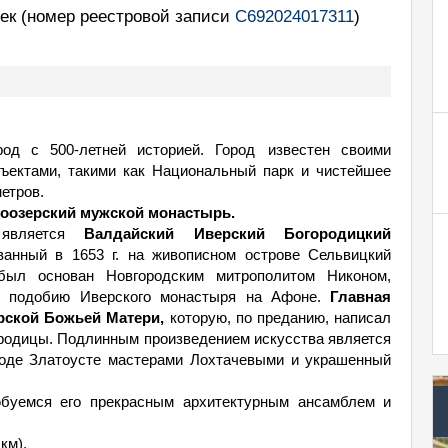
чек
(номер реестровой записи
С692024017311
)
од с 500-летней историей. Город известен своими
ъектами, такими как Национальный парк и чистейшее
етров.
оозерский мужской монастырь.
 является
Валдайский Иверский Богородицкий
анный в 1653 г. на живописном острове Сельвицкий
был основан Новгородским митрополитом Никоном,
и подобию Иверского монастыря на Афоне.
Главная
рской Божьей Матери,
которую, по преданию, написал
ородицы. Подлинным произведением искусства является
роде Златоусте мастерами Лохтачевыми и украшенный
буемся его прекрасным архитектурным ансамблем и
км).