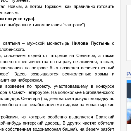
 И.С. Тургенев.
тал Новым, а потом Торжком, как правильно готовить
Пушкиным.
и покупке тура).
ов с выбранным типом питания "завтраки").
я святыня – мужской монастырь
Нилова Пустынь
с
лобенского.
, спасением людей от штормов на Селигере, а также
своего отшельничества он ни разу не ложился, а спал,
 завещанию на острове был возведен величественный
Р
рове". Здесь возвышаются великолепные храмы и
ранитная набережная.
и
возведен по проекту, участвовавшему в конкурсе
ора в Санкт-Петербурге. На колокольне Богоявленского
 площадок Селигера (подъем на смотровую площадку по
о полюбоваться незабываемыми видами на монастырские
ройками, из которых особенно выделяется Братский
ой-нибудь питерский дворец. В других частях обители
же собственная водонапорная башня), на берегу разбит