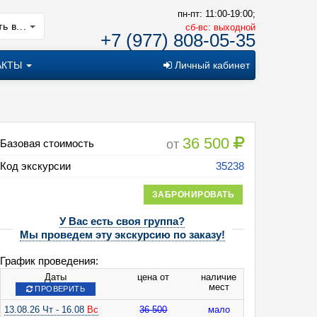
пн-пт: 11:00-19:00;
ь в...
cб-вс: выходной
+7 (977) 808-05-35
АКТЫ
Личный кабинет
36 500
от
Базовая стоимость
Код экскурсии
35238
ЗАБРОНИРОВАТЬ
У Вас есть своя группа?
Мы проведем эту экскурсию по заказу!
тражи Северной Руси
График проведения:
Даты
цена от
наличие
мест
ПРОВЕРИТЬ
13.08.26 Чт - 16.08
Вс
36 500
мало