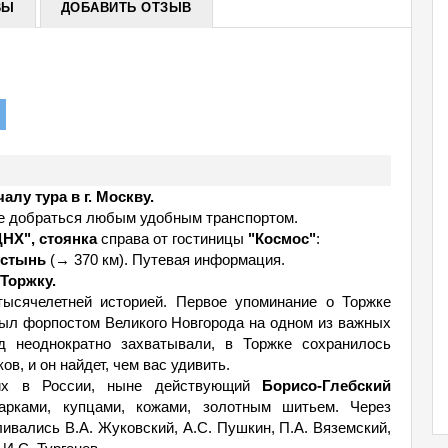
ВЫ
ДОБАВИТЬ ОТЗЫВ
лу тура в г. Москву.
те добраться любым удобным транспортом.
ВДНХ", стоянка
справа от гостиницы
"Космос"
:
устынь
(→ 370 км). Путевая информация.
 Торжку.
ысячелетней историей. Первое упоминание о Торжке
 был форпостом Великого Новгорода на одном из важных
од неоднократно захватывали, в Торжке сохранилось
в, и он найдет, чем вас удивить.
ших в России, ныне действующий
Борисо-Глебский
рками, купцами, кожами, золотным шитьем. Через
ивались В.А. Жуковский, А.С. Пушкин, П.А. Вяземский,