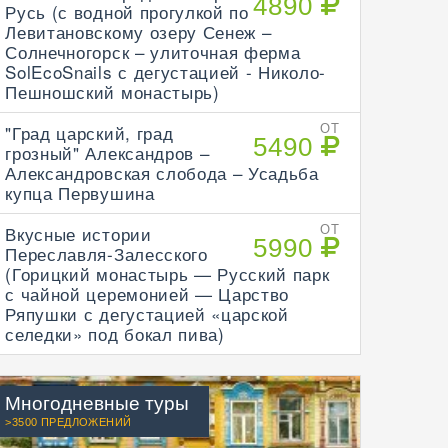
4890
Русь (с водной прогулкой по
Левитановскому озеру Сенеж –
Солнечногорск – улиточная ферма
SolEcoSnails с дегустацией - Николо-
Пешношский монастырь)
"Град царский, град
ОТ
5490
грозный" Александров –
Александровская слобода – Усадьба
купца Первушина
Вкусные истории
ОТ
5990
Переславля-Залесского
(Горицкий монастырь — Русский парк
с чайной церемонией — Царство
Ряпушки с дегустацией «царской
селедки» под бокал пива)
Многодневные туры
>3500 ПРЕДЛОЖЕНИЙ