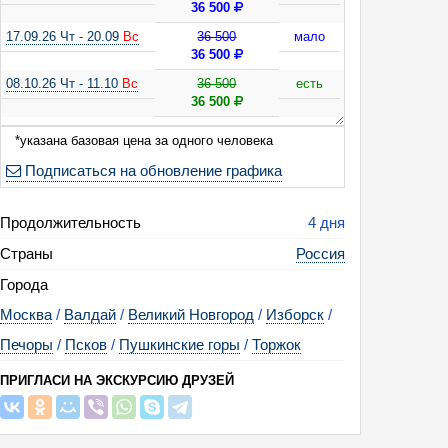
36 500
17.09.26 Чт - 20.09
Вс
36 500
мало
36 500
08.10.26 Чт - 11.10
Вс
36 500
есть
36 500
05.11.26 Чт - 08.11
Вс
36 500
мало
*указана базовая цена за одного человека
36 500
Подписаться на обновление графика
10.12.26 Чт - 13.12
Вс
36 500
есть
36 500
Продолжительность
4 дня
02.01.27
Сб
- 05.01 Вт
36 500
есть
Страны
Россия
03.01.27
Вс
- 06.01 Ср
36 500
есть
06.01.27 Ср - 09.01
Сб
36 500
есть
Города
07.01.27 Чт - 10.01
Вс
36 500
есть
Москва
/
Валдай
/
Великий Новгород
/
Изборск
/
Печоры
/
Псков
/
Пушкинские горы
/
Торжок
ПРИГЛАСИ НА ЭКСКУРСИЮ ДРУЗЕЙ