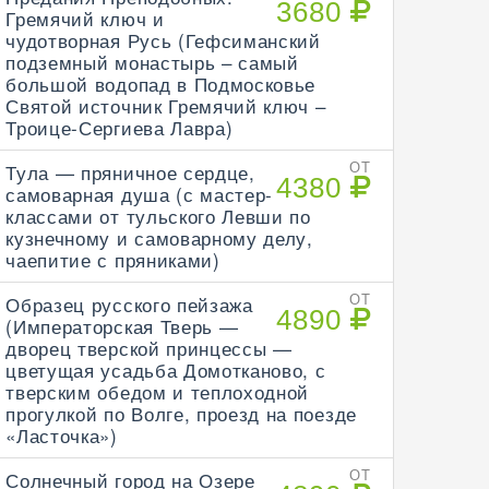
3680
Гремячий ключ и
чудотворная Русь (Гефсиманский
подземный монастырь – самый
большой водопад в Подмосковье
Святой источник Гремячий ключ –
Троице-Сергиева Лавра)
Тула — пряничное сердце,
ОТ
4380
самоварная душа (с мастер-
классами от тульского Левши по
кузнечному и самоварному делу,
чаепитие с пряниками)
Образец русского пейзажа
ОТ
4890
(Императорская Тверь —
дворец тверской принцессы —
цветущая усадьба Домотканово, с
тверским обедом и теплоходной
прогулкой по Волге, проезд на поезде
«Ласточка»)
Солнечный город на Озере
ОТ