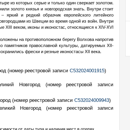
ре из которых серые и только один сверкает золотом.
нили золото князья и новгородская знать. Внутри стоит
– яркий и редкий образчик европейского литейного
овгородцами из Швеции во время одной из войн. Внутри
 XIII веком, иконы и иконостас, относящиеся к XIV-XVI
оложены на противоположном берегу Волхова напротив
о памятников православной культуры, датируемых XII-
сохранились фрески и резные иконостасы XII века.
ород
(номер реестровой записи
С532024001915
)
Великий Новгород
(номер реестровой записи
вгород
(номер реестровой записи
С532024009943
)
Великий Новгород
(номер реестровой записи
симости от даты тура и наличия мест в отелях.