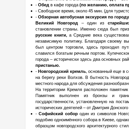
-
Обед
в кафе города
(по желанию, оплата пр
- Свободное время, около 45 мин. (для турист
-
Обзорная автобусная экскурсия по город
Великий Новгород
– один из
старейши
становлении страны. Именно сюда был приз
русские книги,
а Средние века существовал
независимую политику. Благодаря своему в
был центром торговли, здесь проходил путь
славился богатым речным портом. Купеческо
города – исторически здесь два основных ра
пристанью.
-
Новгородский кремль
, основанный еще в 
на берегу реки Волхов. В бытность Новгоро
местного народа для обсуждения разнообразн
На территории Кремля расположен памятник 
Памятник выполнен из бронзы и гран
государственности, установленную на пост
исторических деятелей – от Дмитрия Донского
-
Софийский собор
один из символов Новг
подобию одноимённого собора в Киеве, однак
образцом новгородского архитектурного сти