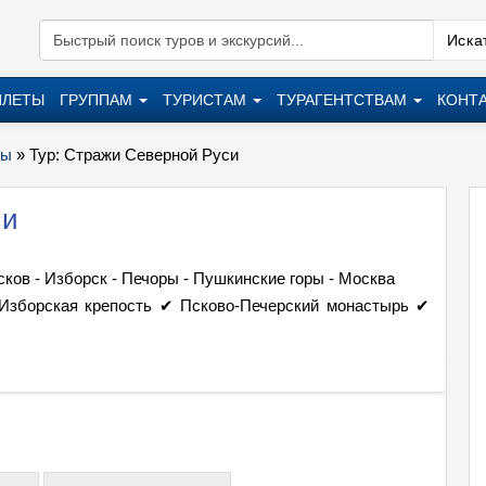
Искат
ИЛЕТЫ
ГРУППАМ
ТУРИСТАМ
ТУРАГЕНТСТВАМ
КОНТ
ры
»
Тур: Стражи Северной Руси
си
сков - Изборск - Печоры - Пушкинские горы - Москва
зборская крепость ✔ Псково-Печерский монастырь ✔
Тур: С
+