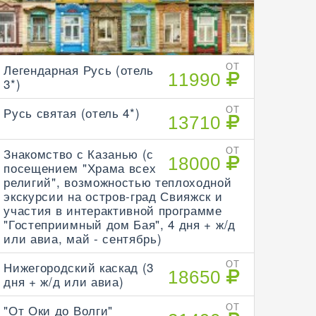
Легендарная Русь (отель
ОТ
11990
3*)
Русь святая (отель 4*)
ОТ
13710
Знакомство с Казанью (с
ОТ
18000
посещением "Храма всех
религий", возможностью теплоходной
экскурсии на остров-град Свияжск и
участия в интерактивной программе
"Гостеприимный дом Бая", 4 дня + ж/д
или авиа, май - сентябрь)
Нижегородский каскад (3
ОТ
18650
дня + ж/д или авиа)
"От Оки до Волги"
ОТ