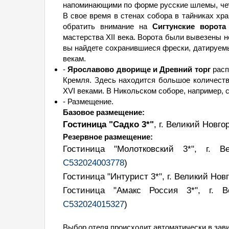
напоминающими по форме русские шлемы, четы
В свое время в стенах собора в тайниках хра
обратить внимание на
Сигтунские ворота
мастерства XII века. Ворота были вывезены н
вы найдете сохранившиеся фрески, датируемые
векам.
-
Ярославово дворище и Древний торг
расп
Кремля. Здесь находится большое количеств
XVI веками. В Никольском соборе, например, 
- Размещение.
Базовое размещение:
Гостиница "Садко 3*"
, г. Великий Новг
Резервное размещение:
Гостиница "Молотковский 3*", г. 
С532024003778
)
Гостиница "Интурист 3*", г. Великий Но
Гостиница "Амакс Россия 3*", г. 
С532024015327
)
Выбор отеля происходит автоматически в зави