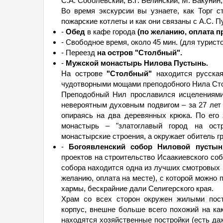
С.А. Соболевский, В.Г. Белинский, М. Бакунин,
Во время экскурсии вы узнаете, как Торг с
пожарские котлеты и как они связаны с А.С. 
-
Обед
в кафе города
(по желанию, оплата пр
- Свободное время, около 45 мин. (для турист
- Переезд
на остров "Столбный".
-
Мужской монастырь Нилова Пустынь.
На острове
"Столбный"
находится русска
чудотворными мощами преподобного Нила Сто
Преподобный Нил прославился исцелениями
невероятным духовным подвигом – за 27 лет 
опираясь на два деревянных крюка. По его
монастырь – "златоглавый город на ост
монастырские строения, а окружает обитель г
-
Богоявленский собор Ниловой пустын
проектов на строительство Исаакиевского соб
собора находится одна из лучших смотровых
желанию, оплата на месте), с которой можн
хармы, бескрайние дали Селигерского края.
Храм со всех сторон окружен жилыми пост
корпус, внешне больше всего похожий на как
находятся хозяйственные постройки (есть да