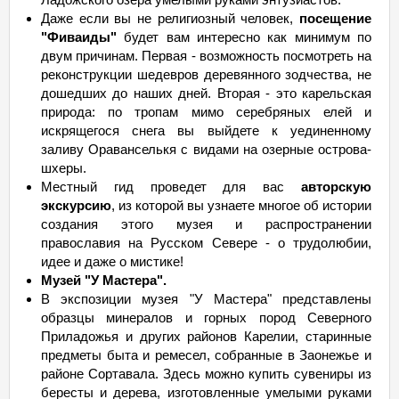
Даже если вы не религиозный человек,
посещение
"Фиваиды"
будет вам интересно как минимум по
двум причинам. Первая - возможность посмотреть на
реконструкции шедевров деревянного зодчества, не
дошедших до наших дней. Вторая - это карельская
природа: по тропам мимо серебряных елей и
искрящегося снега вы выйдете к уединенному
заливу Ораванселькя с видами на озерные острова-
шхеры.
Местный гид проведет для вас
авторскую
экскурсию
, из которой вы узнаете многое об истории
создания этого музея и распространении
православия на Русском Севере - о трудолюбии,
идее и даже о мистике!
Музей "У Мастера".
В экспозиции музея "У Мастера" представлены
образцы минералов и горных пород Северного
Приладожья и других районов Карелии, старинные
предметы быта и ремесел, собранные в Заонежье и
районе Сортавала. Здесь можно купить сувениры из
бересты и дерева, изготовленные умелыми руками