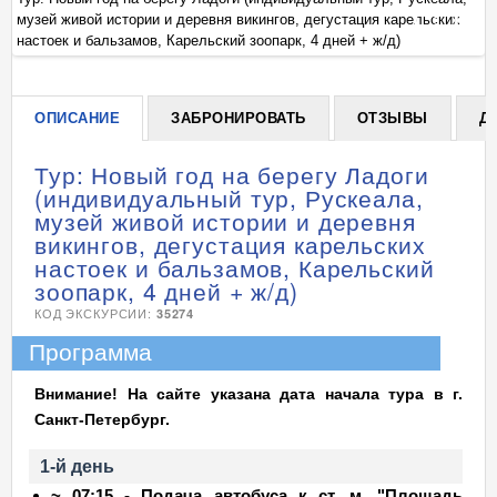
музей живой истории и деревня викингов, дегустация карельских
му
+
настоек и бальзамов, Карельский зоопарк, 4 дней + ж/д)
на
ОПИСАНИЕ
ЗАБРОНИРОВАТЬ
ОТЗЫВЫ
Д
Тур: Новый год на берегу Ладоги
(индивидуальный тур, Рускеала,
музей живой истории и деревня
викингов, дегустация карельских
настоек и бальзамов, Карельский
зоопарк, 4 дней + ж/д)
КОД ЭКСКУРСИИ:
35274
Программа
Внимание! На сайте указана дата начала тура в г.
Санкт-Петербург.
1-й день
~ 07:15 - Подача автобуса к ст. м. "Площадь