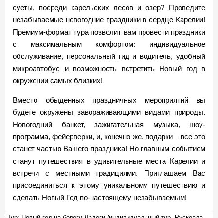
суеты, посреди карельских лесов и озер? Проведите
незабываемые новогодние праздники в сердце Карелии!
Премиум-формат тура позволит вам провести праздники
с максимальным комфортом: индивидуальное
обслуживание, персональный гид и водитель, удобный
микроавтобус и возможность встретить Новый год в
окружении самых близких!
Вместо обыденных праздничных мероприятий вы
будете окружены завораживающими видами природы.
Новогодний банкет, зажигательная музыка, шоу-
программа, фейерверки, и, конечно же, подарки – все это
станет частью Вашего праздника! Но главным событием
станут путешествия в удивительные места Карелии и
встречи с местными традициями. Приглашаем Вас
присоединиться к этому уникальному путешествию и
сделать Новый Год по-настоящему незабываемым!
,
Тур: Новый год на берегу Ладоги (индивидуальный тур, Рускеала,
Ту