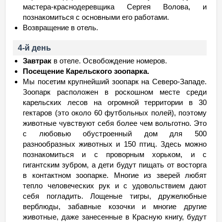
мастера-краснодеревщика Сергея Волова, и
познакомиться с основными его работами.
Возвращение в отель.
4-й день
Завтрак
в отеле. Освобождение номеров.
Посещение Карельского зоопарка.
Мы посетим крупнейший зоопарк на Северо-Западе.
Зоопарк расположен в роскошном месте среди
карельских лесов на огромной территории в 30
гектаров (это около 60 футбольных полей), поэтому
животные чувствуют себя более чем вольготно. Это
с любовью обустроенный дом для 500
разнообразных животных и 150 птиц. Здесь можно
познакомиться и с проворным хорьком, и с
гигантским зубром, а дети будут пищать от восторга
в контактном зоопарке. Многие из зверей любят
тепло человеческих рук и с удовольствием дают
себя погладить. Лощеные тигры, дружелюбные
верблюды, забавные козочки и многие другие
животные, даже занесенные в Красную книгу, будут