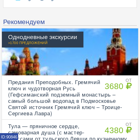
Рекомендуем
Однодневные экскурсии
>1700 ПРЕДЛОЖЕНИЙ
Предания Преподобных. Гремячий
ОТ
3680
ключ и чудотворная Русь
(Гефсиманский подземный монастырь –
самый большой водопад в Подмосковье
Святой источник Гремячий ключ – Троице-
Сергиева Лавра)
Тула — пряничное сердце,
ОТ
4380
самоварная душа (с мастер-
классами от тульского Левши по кузнечному
ID:90846