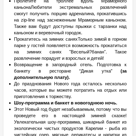
Пролетите на троллее вдоль Мраморного
каньонаЛюбители экстремальных развлечений
смогут получить порцию адреналина, прокатившись
на zip-line над заснеженным Мраморным каньоном.
Также вам будут доступны прыжки с тарзанки над
каньоном и веревочный городок.
Прокатитесь на зимних саняхТолько зимой в горном
парке у гостей появляется возможность прокатиться
на зимних санях "Веселый?банан". Такое
развлечение порадует и взрослых и детей!
Возвращение в загородный отель. Подготовка к
банкету в ресторане “Дикая утка”
(за
дополнительную плату).
До празднования Нового года осталось несколько
часов, которые вы можете потратить на отдых или
приготовления к торжеству.
Шоу-программа и банкет в новогоднюю ночь.
Этот Новый год будет незабываемым, потому что вы
проведете его в настоящей зимней сказке!
Увлекательная шоу-программа, шикарный банкет из
экологически чистых продуктов Карелии - рыба из
чистейших озер, мясные деликатесы и напитки из