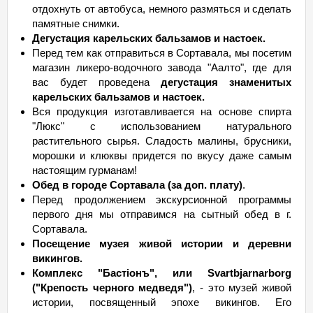
отдохнуть от автобуса, немного размяться и сделать
памятные снимки.
Дегустация карельских бальзамов и настоек.
Перед тем как отправиться в Сортавала, мы посетим
магазин ликеро-водочного завода "Аалто", где для
вас будет проведена
дегустация знаменитых
карельских бальзамов и настоек.
Вся продукция изготавливается на основе спирта
"Люкс" с использованием натурального
растительного сырья. Сладость малины, брусники,
морошки и клюквы придется по вкусу даже самым
настоящим гурманам!
Обед в городе Сортавала (за доп. плату)
.
Перед продолжением экскурсионной программы
первого дня мы отправимся на сытный обед в г.
Сортавала.
Посещение музея живой истории и деревни
викингов.
Комплекс "Бастiонъ", или Svartbjarnarborg
("Крепость черного медведя")
, - это музей живой
истории, посвященный эпохе викингов. Его