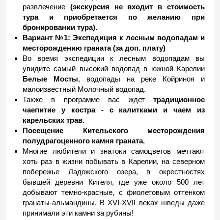
развлечение
(экскурсия не входит в стоимость
тура и приобретается по желанию при
бронировании тура).
Вариант №1: Экспедиция к лесным водопадам и
месторождению граната (за доп. плату)
Во время экспедиции к лесным водопадам вы
увидите самый высокий водопад в южной Карелии
Белые Мосты
, водопады на реке Койриноя и
малоизвестный Молочный водопад.
Также в программе вас ждет
традиционное
чаепитие у костра - с калитками и чаем из
карельских трав
.
Посещение Кительского месторождения
полудрагоценного камня граната.
Многие любители и знатоки самоцветов мечтают
хоть раз в жизни побывать в Карелии, на северном
побережье Ладожского озера, в окрестностях
бывшей деревни Кителя, где уже около 500 лет
добывают темно-красные, с фиолетовым оттенком
гранаты-альмандины. В XVI-XVII веках шведы даже
принимали эти камни за рубины!