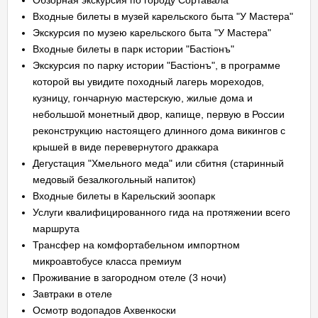
Обзорная экскурсия по городу Сортавала
Входные билеты в музей карельского быта "У Мастера"
Экскурсия по музею карельского быта "У Мастера"
Входные билеты в парк истории "Бастiонъ"
Экскурсия по парку истории "Бастiонъ", в программе
которой вы увидите походный лагерь мореходов,
кузницу, гончарную мастерскую, жилые дома и
небольшой монетный двор, капище, первую в России
реконструкцию настоящего длинного дома викингов с
крышей в виде перевернутого драккара
Дегустация "Хмельного меда" или сбитня (старинный
медовый безалкогольный напиток)
Входные билеты в Карельский зоопарк
Услуги квалифицированного гида на протяжении всего
маршрута
Трансфер на комфортабельном импортном
микроавтобусе класса премиум
Проживание в загородном отеле (3 ночи)
Завтраки в отеле
Осмотр водопадов Ахвенкоски