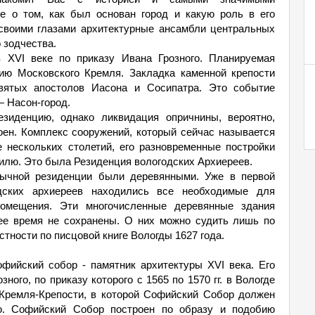
те о том, как был основан город и какую роль в его
 своими глазами архитектурные ансамбли центральных
 зодчества.
 XVI веке по приказу Ивана Грозного. Планируемая
рию Московского Кремля. Закладка каменной крепости
вятых апостолов Иасона и Сосипатра. Это событие
— Насон-город.
зиденцию, однако ликвидация опричнины, вероятно,
оен. Комплекс сооружений, который сейчас называется
 нескольких столетий, его разновременные постройки
тилю. Это была Резиденция вологодских Архиереев.
дычной резиденции были деревянными. Уже в первой
дских архиереев находились все необходимые для
помещения. Эти многочисленные деревянные здания
щее время не сохранены. О них можно судить лишь по
тности по писцовой книге Вологды 1627 года.
ийский собор - памятник архитектуры XVI века. Его
ного, по приказу которого с 1565 по 1570 гг. в Вологде
 Кремля-Крепости, в которой Софийский Собор должен
ю. Софийский Собор построен по образу и подобию