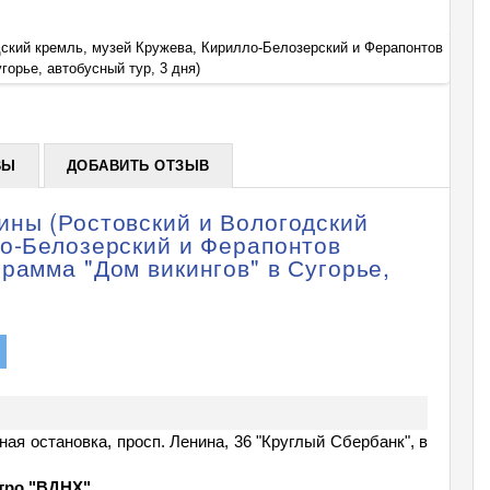
дский кремль, музей Кружева, Кирилло-Белозерский и Ферапонтов
Тур: С
горье, автобусный тур, 3 дня)
монаст
+
ВЫ
ДОБАВИТЬ ОТЗЫВ
ины (Ростовский и Вологодский
ло-Белозерский и Ферапонтов
рамма "Дом викингов" в Сугорье,
ая остановка, просп. Ленина, 36 "Круглый Сбербанк", в
етро "ВДНХ".