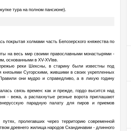
купке тура на полном пансионе).
сь покрытая холмами часть Белозерского княжества по
иты на весь мир своими православными монастырями -
м, основанными в XV-XVIвв.
ережью реки Шексны, в старину были известны под
и князьями Сугорскими, жившими в своих укрепленных
Правили они мудро и справедливо, а в лихую годину
алась связь времен: как и прежде, гордо высится над
ня - вежа, а распахнутые резные ворота приглашают
евнерусскую парадную палату для пиров и приемов
х путях, пролегавших через территорию современной
ством древнего жилища народов Скандинавии - длинного