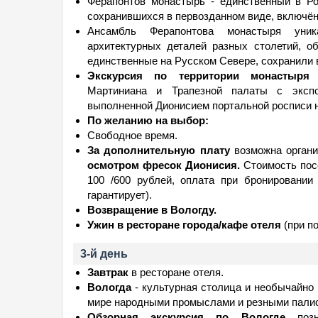
Ферапонтов монастырь - единственный в Р
сохранившихся в первозданном виде, включё
Ансамбль Ферапонтова монастыря уника
архитектурных деталей разных столетий, о
единственные на Русском Севере, сохранили 
Экскурсия по территории монастыря
с
Мартиниана и Трапезной палаты с экспо
выполненной Дионисием портальной росписи н
По желанию на выбор:
Свободное время.
За дополнительную плату
возможна орган
осмотром фресок Дионисия.
Стоимость посе
100 /600 рублей, оплата при бронировании
гарантирует).
Возвращение в Вологду.
Ужин в ресторане города/кафе отеля
(при по
3-й день
Завтрак
в ресторане отеля.
Вологда
- культурная столица и необычайно 
мире народными промыслами и резными пали
Обзорная экскурсия по Вологде
позн