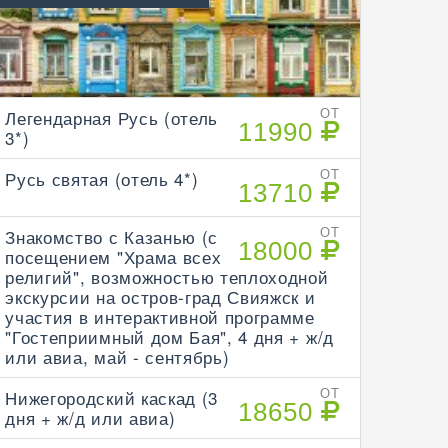
Легендарная Русь (отель
ОТ
11990
3*)
Русь святая (отель 4*)
ОТ
13710
Знакомство с Казанью (с
ОТ
18000
посещением "Храма всех
религий", возможностью теплоходной
экскурсии на остров-град Свияжск и
участия в интерактивной программе
"Гостеприимный дом Бая", 4 дня + ж/д
или авиа, май - сентябрь)
Нижегородский каскад (3
ОТ
18650
дня + ж/д или авиа)