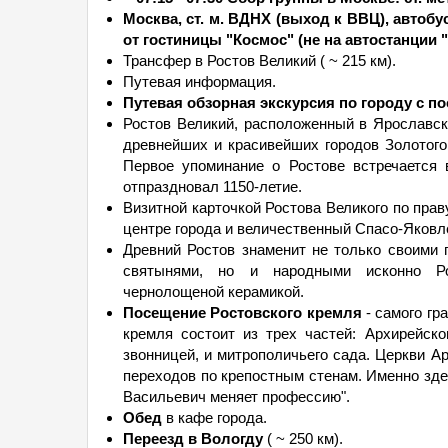
Москва, ст. м. ВДНХ (выход к ВВЦ), автоб
от гостиницы "Космос" (не на автостанции 
Трансфер в Ростов Великий ( ~ 215 км).
Путевая информация.
Путевая обзорная экскурсия по городу с п
Ростов Великий, расположенный в Ярославск
древнейших и красивейших городов Золотого 
Первое упоминание о Ростове встречается 
отпраздновал 1150-летие.
Визитной карточкой Ростова Великого по пра
центре города и величественный Спасо-Яковл
Древний Ростов знаменит не только своими
святынями, но и народными исконно Р
чернолощеной керамикой.
Посещение Ростовского кремля
- самого гр
кремля состоит из трех частей: Архирейск
звонницей, и митрополичьего сада. Церкви 
переходов по крепостным стенам. Именно зд
Васильевич меняет профессию".
Обед
в кафе города.
Переезд в Вологду
( ~ 250 км).