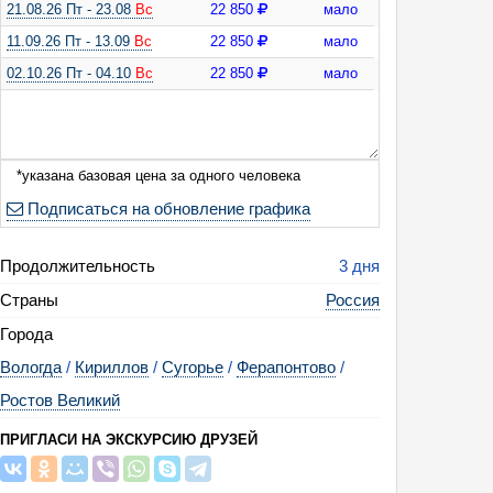
21.08.26 Пт - 23.08
Вс
22 850
мало
11.09.26 Пт - 13.09
Вс
22 850
мало
еверные узоры Вологодчины (Ростовский и Вологодский кремль, музей 
ырь, интерактивная программа "Дом викингов" в Сугорье, автобусный тур
02.10.26 Пт - 04.10
Вс
22 850
мало
*указана базовая цена за одного человека
Подписаться на обновление графика
Продолжительность
3 дня
Страны
Россия
Города
Вологда
/
Кириллов
/
Сугорье
/
Ферапонтово
/
Ростов Великий
ПРИГЛАСИ НА ЭКСКУРСИЮ ДРУЗЕЙ