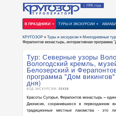
с 1996 года
В ПРАЗДНИКИ
ТУРЫ И ЭКСКУРСИИ
АВИАБ
КРУГОЗОР
»
Туры и экскурсии
»
Многодневные ту
Ферапонтов монастырь, интерактивная программа "Д
Тур: Северные узоры Воло
Вологодский кремль, музе
Белозерский и Ферапонто
программа "Дом викингов" 
дня)
КОД ЭКСКУРСИИ:
35436
Красоты Сугорья, Ферапонтов монастырь
–
единс
Дионисия, сохранившихся в первозданном ви
традиционные местные лакомства - это ли