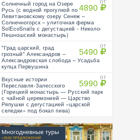
Солнечный город на Озере
ОТ
4890
Русь (с водной прогулкой по
Левитановскому озеру Сенеж –
Солнечногорск – улиточная ферма
SolEcoSnails с дегустацией - Николо-
Пешношский монастырь)
"Град царский, град
ОТ
5490
грозный" Александров –
Александровская слобода – Усадьба
купца Первушина
Вкусные истории
ОТ
5990
Переславля-Залесского
(Горицкий монастырь — Русский парк
с чайной церемонией — Царство
Ряпушки с дегустацией «царской
селедки» под бокал пива)
Многодневные туры
>3500 ПРЕДЛОЖЕНИЙ