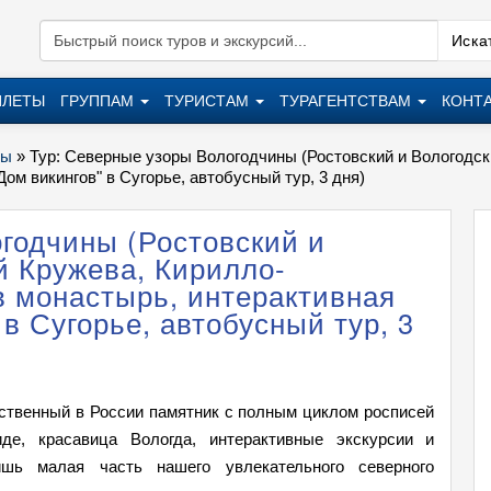
Искат
ИЛЕТЫ
ГРУППАМ
ТУРИСТАМ
ТУРАГЕНТСТВАМ
КОНТ
ры
»
Тур: Северные узоры Вологодчины (Ростовский и Вологодск
ом викингов" в Сугорье, автобусный тур, 3 дня)
годчины (Ростовский и
й Кружева, Кирилло-
в монастырь, интерактивная
в Сугорье, автобусный тур, 3
твенный в России памятник с полным циклом росписей
де, красавица Вологда, интерактивные экскурсии и
шь малая часть нашего увлекательного северного