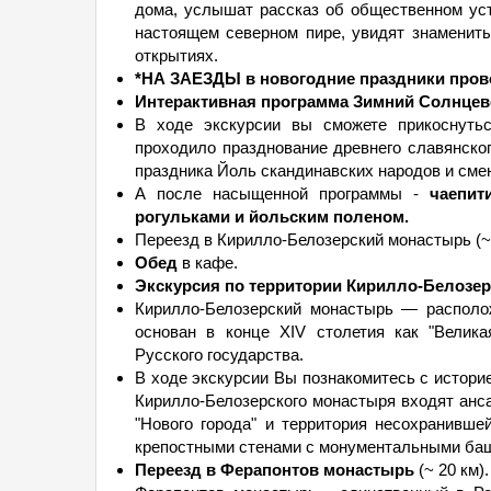
дома, услышат рассказ об общественном уст
настоящем северном пире, увидят знамениты
открытиях.
*НА ЗАЕЗДЫ в новогодние праздники пров
Интерактивная программа Зимний Солнцево
В ходе экскурсии вы сможете прикоснутьс
проходило празднование древнего славянског
праздника Йоль скандинавских народов и сме
А после насыщенной программы -
чаепит
рогульками и йольским поленом.
Переезд в Кирилло-Белозерский монастырь (~ 
Обед
в кафе.
Экскурсия по территории Кирилло-Белозер
Кирилло-Белозерский монастырь — располож
основан в конце XIV столетия как "Велика
Русского государства.
В ходе экскурсии Вы познакомитесь с истори
Кирилло-Белозерского монастыря входят анс
"Нового города" и территория несохранивш
крепостными стенами с монументальными баш
Переезд в Ферапонтов монастырь
(~ 20 км).