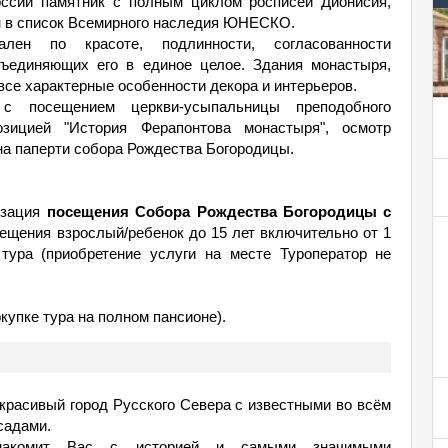
оссии памятник с полным циклом росписей Дионисия,
н в список Всемирного наследия ЮНЕСКО.
лен по красоте, подлинности, согласованности
бъединяющих его в единое целое. Здания монастыря,
все характерные особенности декора и интерьеров.
 посещением церкви-усыпальницы преподобного
зицией "История Ферапонтова монастыря", осмотр
а паперти собора Рождества Богородицы.
изация
посещения Собора Рождества Богородицы с
щения взрослый/ребенок до 15 лет включительно от 1
 тура (приобретение услуги на месте Туроператор не
купке тура на полном пансионе).
красивый город Русского Севера с известными во всём
садами.
акомит Вас с историей и самыми значимыми