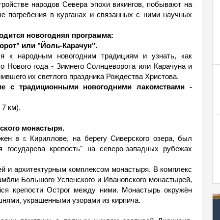
ройстве народов Севера эпохи викингов, побывают на
е погребения в курганах и связанных с ними научных
одится новогодняя программа:
рот" или "Йоль-Карачун".
я к народным новогодним традициям и узнать, как
о Нового года - Зимнего Солнцеворота или Карачуна и
нившего их светлого праздника Рождества Христова.
ие с традиционными новогодними лакомствами -
7 км).
ского монастыря.
ен в г. Кириллове, на берегу Сиверского озера, был
я государева крепость" на северо-западных рубежах
ей и архитектурным комплексом монастыря. В комплекс
амбли Большого Успенского и Ивановского монастырей,
ейся крепости Острог между ними. Монастырь окружён
нями, украшенными узорами из кирпича.