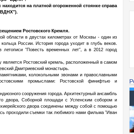
ус находится на платной огороженной стоянке справа
"ВДНХ").
осещением Ростовского Кремля.
ой области в двустах километрах от Москвы - один из
кольца России. История города уходит в глубь веков.
в летописи "Повесть временных лет", а в 2012 город
ву является Ростовский кремль, расположенный в самом
евский Дмитриевский монастырь.
 памятниками, колокольными звонами и православными
Р
остовскими промыслами: Ростовской финифтью и
андиозного сооружения города. Архитектурный ансамбль
ого двора, Соборной площади с Успенским собором и
Архиерейского двора соединены между собой с помощью
есь проходили съемки так любимого нами фильма "Иван