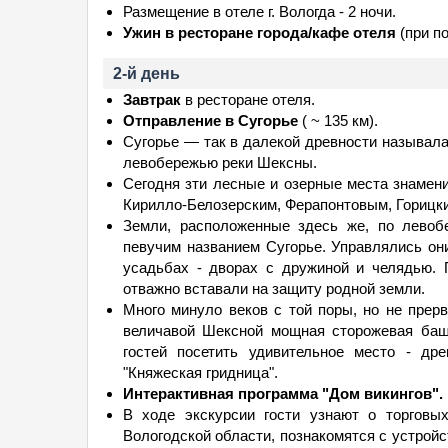
Размещение в отеле г. Вологда - 2 ночи.
Ужин в ресторане города/кафе отеля
(при по
2-й день
Завтрак
в ресторане отеля.
Отправление в Сугорье
( ~ 135 км).
Сугорье — так в далекой древности называла
левобережью реки Шексны.
Сегодня зти лесные и озерные места знамен
Кирилло-Белозерским, Ферапонтовым, Горицки
Земли, расположенные здесь же, по левоб
певучим названием Сугорье. Управлялись он
усадьбах - дворах с дружиной и челядью. 
отважно вставали на защиту родной земли.
Много минуло веков с той поры, но не прерв
величавой Шексной мощная сторожевая баш
гостей посетить удивительное место - др
"Княжеская гридница".
Интерактивная программа "Дом викингов".
В ходе экскурсии гости узнают о торговы
Вологодской области, познакомятся с устрой