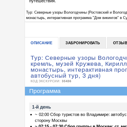
путешествия.
й и Ферапонтов
Тур: Северные узоры Вологодчины (Ростовский и Волого
монастырь, интерактивная программа "Дом викингов" в Су
ОПИСАНИЕ
ЗАБРОНИРОВАТЬ
ОТЗЫ
Тур: Северные узоры Вологодч
кремль, музей Кружева, Кирил
монастырь, интерактивная прог
автобусный тур, 3 дня)
КОД ЭКСКУРСИИ:
35436
Программа
1-й день
~ 02:00 Сбор туристов во Владимире: автобусн
сторону Москвы
~ 07:15 - 07:30 Сбор группы в Москве: ст. м