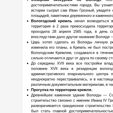
достопримечательностями города. Вы узнае
истории сыграл сам Иван Грозный, увидите
площадей, памятники деревянного и каменного
Вологодский кремль
начал возводиться в
территория в 2 раза превосходила террито
проходила 28 апреля 1565 года, в день с
впоследствии дало другое название Вологде 
Царь хотел сделать из Вологды личную ре
изменила его планы, а Кремль не был постр
Вологодским Кремлем, создавался в течение
сильно отличаются друг от друга по своему с
До середины XVII века все постройки вла
половине XVII века в резиденции волого
административного епархиального центра 
неоднократно перестраивались, и в настоя
различным документальным материалам, в час
Прогулка по территории кремля.
Древнейшее каменное здание Вологды — Соф
строительство связано с именем Ивана IV Гроз
разворачивается грандиозное строительство
был стать главной достопримечательность