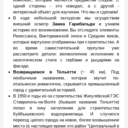
одной стороны - это новодел, а с другой -
интересный объект для изучения. Что мы и сделаем!
В ходе небольшой экскурсии мы осуществим
внешний осмотр
Замка Гарибальди
и узнаем
историю его возникновения. Вы отследите элементы
Ренессанса, Викторианской эпохи и Средних веков,
которые виртуозно отображены при строительстве. А
во время самостоятельной прогулки уже
рассмотрите детали: великолепное исполнение в
неоготическом стиле с гербами и рыцарями на
фасаде.
Возвращаемся в Тольятти
(~ 45 км). Под
необычным названием, которое звучит по-
итальянски романтично, скрывается промышленный
город с удивительной историей.
В 1950-е годы из-за строительства Жигулёвской ГЭС
Ставрополь-на-Волге (бывшее название Тольятти)
попал в зону затопления для строительства
Куйбышевского водохранилища. И случился
переезд целого города на новое, более возвышенное
место (в настоящее время это район “Центральный в