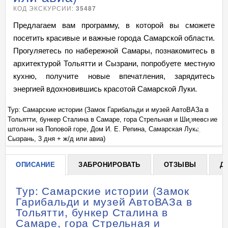
КОД ЭКСКУРСИИ:
35487
Предлагаем вам программу, в которой вы сможете
посетить красивые и важные города Самарской области.
Прогуляетесь по набережной Самары, познакомитесь в
архитектурой Тольятти и Сызрани, попробуете местную
кухню, получите новые впечатления, зарядитесь
энергией вдохновившись красотой Самарской Луки.
Тур: Самарские истории (Замок Гарибальди и музей АвтоВАЗа в
Ту
ие
Тольятти, бункер Сталина в Самаре, гора Стрельная и Ширяевские
То
+
штольни на Поповой горе, Дом И. Е. Репина, Самарская Лука,
шт
Сызрань, 3 дня + ж/д или авиа)
Сы
ОПИСАНИЕ
ЗАБРОНИРОВАТЬ
ОТЗЫВЫ
Д
Тур: Самарские истории (Замок
Гарибальди и музей АвтоВАЗа в
Тольятти, бункер Сталина в
Самаре, гора Стрельная и