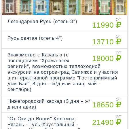
Легендарная Русь (отель 3*)
ОТ
11990
Русь святая (отель 4*)
ОТ
13710
Знакомство с Казанью (с
ОТ
18000
посещением "Храма всех
религий", возможностью теплоходной
экскурсии на остров-град Свияжск и участия
в интерактивной программе "Гостеприимный
дом Бая", 4 дня + ж/д или авиа, май -
сентябрь)
Нижегородский каскад (3 дня + ж/
ОТ
18650
д или авиа)
"От Оки до Волги" Коломна -
ОТ
21490
Рязань - Гусь-Хрустальный -