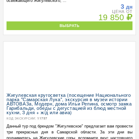
освежающего Жигулевского, ...
3
дн
ЦЕНА ОТ
19 850
ВЫБРАТЬ
Жигулевская кругосветка (посещение Национального
парка "Самарская Лука", экскурсия в музеи истории
АВТОВАЗа, Модерн, дома Ильи Репина, осмотр замка
Гарибальди, обеды с дегустацией из блюд местной
кухни, 3 дня + ж/д или авиа)
КОД ЭКСКУРСИИ:
11757
Данный тур под брендом "Жигулевское" предлагает вам провести
три прекрасных дня в Самарской области. За эти дни вы
поднимитесь на Жигулевские горы, вспомните вкус настоящего