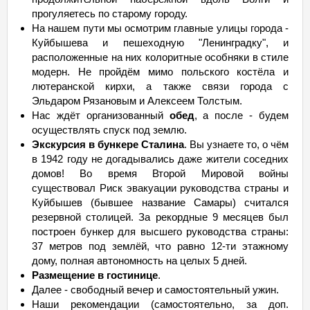
прогуляетесь по старому городу.
На нашем пути мы осмотрим главные улицы города -
Куйбышева и пешеходную "Ленинградку", и
расположенные на них колоритные особняки в стиле
модерн. Не пройдём мимо польского костёла и
лютеранской кирхи, а также связи города с
Эльдаром Рязановым и Алексеем Толстым.
Нас ждёт организованный
обед
, а после - будем
осуществлять спуск под землю.
Экскурсия в бункере Сталина
. Вы узнаете то, о чём
в 1942 году не догадывались даже жители соседних
домов! Во время Второй Мировой войны
существовал Риск эвакуации руководства страны и
Куйбышев (бывшее название Самары) считался
резервной столицей. За рекордные 9 месяцев был
построен бункер для высшего руководства страны:
37 метров под землёй, что равно 12-ти этажному
дому, полная автономность на целых 5 дней.
Размещение в гостинице
.
Далее - свободный вечер и самостоятельный ужин.
Наши рекомендации (самостоятельно, за доп.