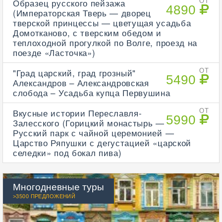
Образец русского пейзажа
ОТ
4890
(Императорская Тверь — дворец
тверской принцессы — цветущая усадьба
Домотканово, с тверским обедом и
теплоходной прогулкой по Волге, проезд на
поезде «Ласточка»)
"Град царский, град грозный"
ОТ
5490
Александров – Александровская
слобода – Усадьба купца Первушина
Вкусные истории Переславля-
ОТ
5990
Залесского (Горицкий монастырь —
Русский парк с чайной церемонией —
Царство Ряпушки с дегустацией «царской
селедки» под бокал пива)
Многодневные туры
>3500 ПРЕДЛОЖЕНИЙ