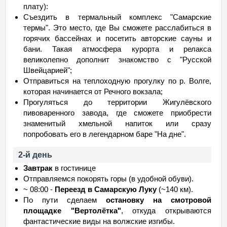
плату):
Съездить в термальный комплекс "Самарские
термы". Это место, где Вы сможете расслабиться в
горячих бассейнах и посетить авторские сауны и
бани. Такая атмосфера курорта и релакса
великолепно дополнит знакомство с "Русской
Швейцарией";
Отправиться на теплоходную прогулку по р. Волге,
которая начинается от Речного вокзала;
Прогуляться до территории Жигулёвского
пивоваренного завода, где сможете приобрести
знаменитый хмельной напиток или сразу
попробовать его в легендарном баре "На дне".
2-й день
Завтрак
в гостинице
Отправляемся покорять горы (в удобной обуви).
~ 08:00 -
Переезд в Самарскую Луку
(~140 км).
По пути сделаем
остановку на смотровой
площадке "Вертолётка"
, откуда открываются
фантастические виды на волжские изгибы.