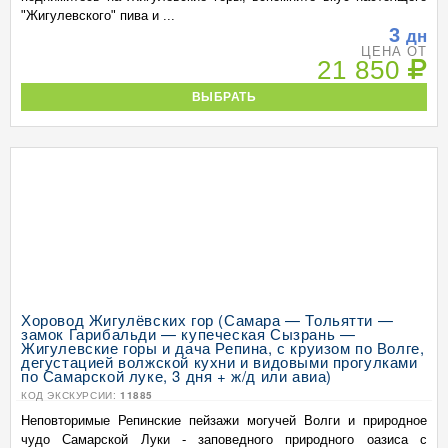
"Жигулевского" пива и ...
3
дн
ЦЕНА ОТ
21 850
ВЫБРАТЬ
Хоровод Жигулёвских гор (Самара — Тольятти —
замок Гарибальди — купеческая Сызрань —
Жигулевские горы и дача Репина, с круизом по Волге,
дегустацией волжской кухни и видовыми прогулками
по Самарской луке, 3 дня + ж/д или авиа)
КОД ЭКСКУРСИИ:
11885
Неповторимые Репинские пейзажи могучей Волги и природное
чудо Самарской Луки - заповедного природного оазиса с