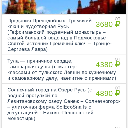
Предания Преподобных. Гремячий
ОТ
3680
ключ и чудотворная Русь
(Гефсиманский подземный монастырь –
самый большой водопад в Подмосковье
Святой источник Гремячий ключ – Троице-
Сергиева Лавра)
Тула — пряничное сердце,
ОТ
4380
самоварная душа (с мастер-
классами от тульского Левши по кузнечному
и самоварному делу, чаепитие с пряниками)
Солнечный город на Озере Русь (с
ОТ
4890
водной прогулкой по
Левитановскому озеру Сенеж – Солнечногорск
– улиточная ферма SolEcoSnails с
дегустацией - Николо-Пешношский
монастырь)