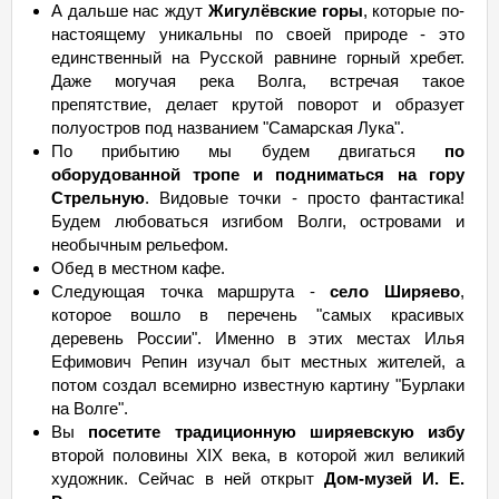
А дальше нас ждут
Жигулёвские горы
, которые по-
настоящему уникальны по своей природе - это
единственный на Русской равнине горный хребет.
Даже могучая река Волга, встречая такое
препятствие, делает крутой поворот и образует
полуостров под названием "Самарская Лука".
По прибытию мы будем двигаться
по
оборудованной тропе и подниматься на гору
Стрельную
. Видовые точки - просто фантастика!
Будем любоваться изгибом Волги, островами и
необычным рельефом.
Обед в местном кафе.
Следующая точка маршрута -
село Ширяево
,
которое вошло в перечень "самых красивых
деревень России". Именно в этих местах Илья
Ефимович Репин изучал быт местных жителей, а
потом создал всемирно известную картину "Бурлаки
на Волге".
Вы
посетите традиционную ширяевскую избу
второй половины XIX века, в которой жил великий
художник. Сейчас в ней открыт
Дом-музей И. Е.