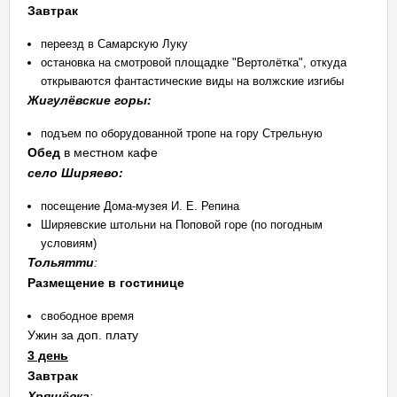
Завтрак
переезд в Самарскую Луку
остановка на смотровой площадке "Вертолётка", откуда
открываются фантастические виды на волжские изгибы
Жигулёвские горы:
подъем по оборудованной тропе на гору Стрельную
Обед
в местном кафе
село Ширяево:
посещение Дома-музея И. Е. Репина
Ширяевские штольни на Поповой горе (по погодным
условиям)
Тольятти
:
Размещение в гостинице
свободное время
Ужин за доп. плату
3 день
Завтрак
Хрящёвка
: