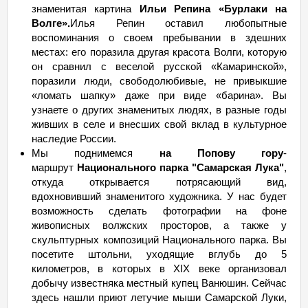
знаменитая картина
Ильи Репина «Бурлаки на
Волге».
Илья Репин оставил любопытные
воспоминания о своем пребывании в здешних
местах: его поразила другая красота Волги, которую
он сравнил с веселой русской «Камаринской»,
поразили люди, свободолюбивые, не привыкшие
«ломать шапку» даже при виде «барина». Вы
узнаете о других знаменитых людях, в разные годы
живших в селе и внесших свой вклад в культурное
наследие России.
Мы поднимемся
на Попову гору
-
маршрут
Национального парка "Самарская Лука"
,
откуда открывается потрясающий вид,
вдохновивший знаменитого художника. У нас будет
возможность сделать фотографии на фоне
живописных волжских просторов, а также у
скульптурных композиций Национального парка. Вы
посетите штольни, уходящие вглубь до 5
километров, в которых в XIX веке организовал
добычу известняка местный купец Ванюшин. Сейчас
здесь нашли приют летучие мыши Самарской Луки,