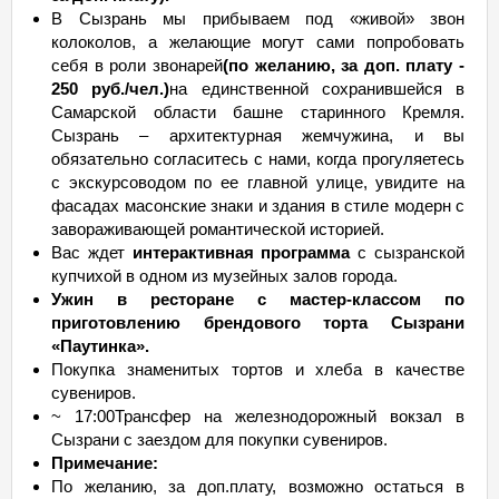
В Сызрань мы прибываем под «живой» звон
колоколов, а желающие могут сами попробовать
себя в роли звонарей
(по желанию, за доп. плату -
250 руб./чел.)
на единственной сохранившейся в
Самарской области башне старинного Кремля.
Сызрань – архитектурная жемчужина, и вы
обязательно согласитесь с нами, когда прогуляетесь
с экскурсоводом по ее главной улице, увидите на
фасадах масонские знаки и здания в стиле модерн с
завораживающей романтической историей.
Вас ждет
интерактивная программа
с сызранской
купчихой в одном из музейных залов города.
Ужин в ресторане с мастер-классом по
приготовлению брендового торта Сызрани
«Паутинка».
Покупка знаменитых тортов и хлеба в качестве
сувениров.
~ 17:00Трансфер на железнодорожный вокзал в
Сызрани с заездом для покупки сувениров.
Примечание:
По желанию, за доп.плату, возможно остаться в