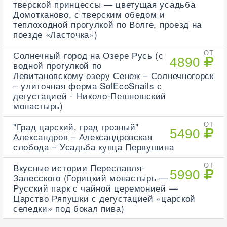
тверской принцессы — цветущая усадьба
Домотканово, с тверским обедом и
теплоходной прогулкой по Волге, проезд на
поезде «Ласточка»)
Солнечный город на Озере Русь (с
ОТ
4890
водной прогулкой по
Левитановскому озеру Сенеж – Солнечногорск
– улиточная ферма SolEcoSnails с
дегустацией - Николо-Пешношский
монастырь)
"Град царский, град грозный"
ОТ
5490
Александров – Александровская
слобода – Усадьба купца Первушина
Вкусные истории Переславля-
ОТ
5990
Залесского (Горицкий монастырь —
Русский парк с чайной церемонией —
Царство Ряпушки с дегустацией «царской
селедки» под бокал пива)