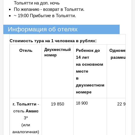
Тольятти на доп. ночь
По желанию - возврат в Тольятти.
~ 19:00 Прибытие в Тольятти.
Информация об отелях
Стоимость тура на 1 человека в рублях:
Двухместный
Отель
Ребенок до
Одноместн
номер
14 лет
размещени
на основном
месте
в
двухместном
номере
18 900
г. Тольятти
-
19 850
22 900
отель
Амакс
3*
(или
аналогичная)