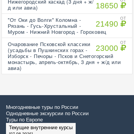
Нижегородский каскад (3 дня + ж/
ОТ
18650
д или авиа)
"От Оки до Волги" Коломна -
ОТ
21490
Рязань - Гусь-Хрустальный -
Муром - Нижний Новгород - Гороховец
Очарование Псковской классики
ОТ
23000
(усадьбы в Пушкинских горах -
Изборск - Печоры - Псков и Снетогорский
монастырь, апрель-октябрь, 3 дня + ж/д или
авиа)
Многодневные туры по России
Однодневные экскурсии по России
Туры по Европе
Текущие внутренние курсы