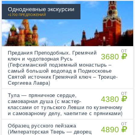
Однодневные экскурсии
>1700 ПРЕДЛОЖЕНИЙ
Предания Преподобных. Гремячий
ОТ
3680
ключ и чудотворная Русь
(Гефсиманский подземный монастырь –
самый большой водопад в Подмосковье
Святой источник Гремячий ключ – Троице-
Сергиева Лавра)
Тула — пряничное сердце,
ОТ
4380
самоварная душа (с мастер-
классами от тульского Левши по кузнечному
и самоварному делу, чаепитие с пряниками)
Образец русского пейзажа
ОТ
4890
(Императорская Тверь — дворец