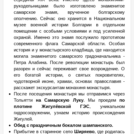
рукодельницами было изготовлено знаменитое
самарское знамя, врученное болгарскому
ополчению. Сейчас оно хранится в Национальном
музее военной истории Болгарии в отдельном
помещении с особыми условиями и под усиленной
охраной. Именно это знамя послужило прототипом
современного флага Самарской области. Особая
история и у монастырского кладбища, где находится
могила знаменитого самарского градоначальника -
Петра Алабина. После революции монастырь был
разорен и сейчас переживает свое возрождение. О
его богатой истории, о святых покровителях,
чудотворной иконе, храмах, основах православия -
расскажет экскурсантам монахиня монастыря.
После посещения монастыря мы отправимся через
Тольятти
на Самарскую Луку
. Мы проедем
по
плотине Жигулёвской ГЭС
, уникальном
гидросооружении, узнаем историю происхождения
Жигулей.
Обед с праздничным бокалом шампанского.
Прибытие в старинное село
Ширяево
, где родилась