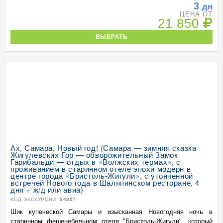
3
дн
ЦЕНА ОТ
21 850
ВЫБРАТЬ
Ах, Самара, Новый год! (Самара — зимняя сказка
Жигулевских Гор — обворожительный Замок
Гарибальди — отдых в «Волжских термах», с
проживанием в старинном отеле эпохи модерн в
центре города «Бристоль-Жигули», с утонченной
встречей Нового года в Шаляпинском ресторане, 4
дня + ж/д или авиа)
КОД ЭКСКУРСИИ:
34807
Шик купеческой Самары и изысканная Новогодняя ночь в
старинном фешенебельном отеле "Бристоль-Жигули", который