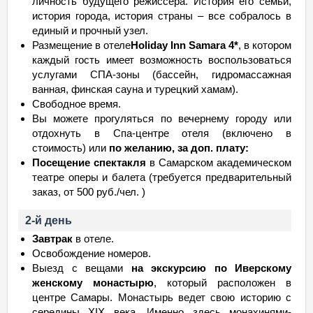
личность будущего режиссера. История его семьи,
история города, история страны – все собралось в
единый и прочный узел.
Размещение в отеле
Holiday Inn Samara 4*
, в котором
каждый гость имеет возможность воспользоваться
услугами СПА-зоны (бассейн, гидромассажная
ванная, финская сауна и турецкий хамам).
Свободное время.
Вы можете прогуляться по вечернему городу или
отдохнуть в Спа-центре отеля (включено в
стоимость) или
по желанию, за доп. плату:
Посещение спектакля
в Самарском академическом
театре оперы и балета (требуется предварительный
заказ, от 500 руб./чел. )
2-й день
Завтрак
в отеле.
Освобождение номеров.
Выезд с вещами
на экскурсию по Иверскому
женскому монастырю
, который расположен в
центре Самары. Монастырь ведет свою историю с
середины XIX века. Именно здесь монахинями-