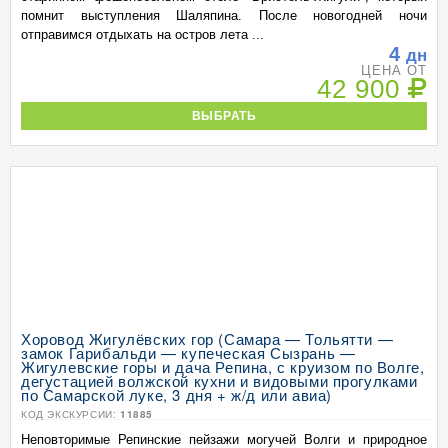
помнит выступления Шаляпина. После новогодней ночи
отправимся отдыхать на остров лета ...
4
дн
ЦЕНА ОТ
42 900
ВЫБРАТЬ
Хоровод Жигулёвских гор (Самара — Тольятти —
замок Гарибальди — купеческая Сызрань —
Жигулевские горы и дача Репина, с круизом по Волге,
дегустацией волжской кухни и видовыми прогулками
по Самарской луке, 3 дня + ж/д или авиа)
КОД ЭКСКУРСИИ:
11885
Неповторимые Репинские пейзажи могучей Волги и природное