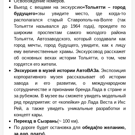
Освобождение номеров.
Выезд с вещами на экскурсию
«Тольятти – город
будущего»:
вы увидите место, где когда-то
располагался старый Ставрополь-на-Волге (так
Тольятти назывался до 1964 года), проедете по
широким проспектам самого молодого района
Тольятти, Автозаводского, который создавали как
город мечты, город будущего, увидите, как к лицу
ему величественные храмы. Экскурсовод расскажет
об основных вехах истории Тольятти, о том, чем
гордятся его жители.
Экскурсия в музей истории АвтоВАЗа
. Экспозиция
корпоративного музея рассказывает об истории
завода и его развитии, о международном
сотрудничестве и признании бренда Лада в стране и
за рубежом. В музее вы сможете увидеть модельный
ряд предприятия: от «копейки» до Лада Веста и Икс
Рей, а также увидеть уникальные разработки и
концепт кары.
Переезд в Сызрань
(~ 100 км).
По дороге будет остановка для
обеда
(по желанию,
за доп. плату).