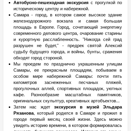
Автобусно-пешеходная экскурсия
с прогулкой по
историческому центру и набережной.
Самара - город, в котором самое высокое здание
железнодорожного вокзала и самая большая
площадь в Европе. Город, сочетающий энергетику
современного делового центра, очарование старины
и курортную расслабленность. "Никогда сей град
разрушен не будет," - предрек святой Алексий
судьбу будущего города, и войны, бунты, сражения
обходят город стороной.
Мы проедем по празднично украшенным улицам
Самары, ее прекрасным площадям, побываем в
особом мире набережной Самары: почти пять
километров заснеженных песчаных пляжей,
прогулочных аллей, спортивных площадок, уютных
кафе. Разнообразие масштабных памятников,
оригинальных скульптур, креативных артобъектов...
Затем нас ждет
экскурсия в музей Эльдара
Рязанова
, который родился в Самаре и прожил в
городе первый месяц своей жизни. Здесь можно
увидеть историю времени, в котором формировалась