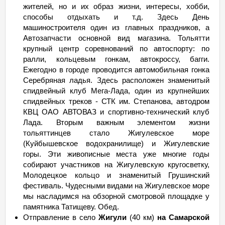
жителей, но и их образ жизни, интересы, хобби,
способы отдыхать и т.д. Здесь День
машиностроителя один из главных праздников, а
Автозапчасти основной вид магазина. Тольятти
крупный центр соревнований по автоспорту: по
ралли, кольцевым гонкам, автокроссу, багги.
Ежегодно в городе проводится автомобильная гонка
Серебряная ладья. Здесь расположен знаменитый
спидвейный клуб Мега-Лада, один из крупнейших
спидвейных треков - СТК им. Степанова, автодром
КВЦ ОАО АВТОВАЗ и спортивно-технический клуб
Лада. Вторым важным элементом жизни
тольяттинцев стало Жигулевское море
(Куйбышевское водохранилище) и Жигулевские
горы. Эти живописные места уже многие годы
собирают участников на Жигулевскую кругосветку,
Молодецкое кольцо и знаменитый Грушинский
фестиваль. Чудесными видами на Жигулевское море
мы насладимся на обзорной смотровой площадке у
памятника Татищеву. Обед.
Отправление в село
Жигули
(40 км)
на Самарской