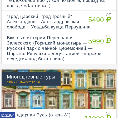
поезде «Ласточка»)
"Град царский, град грозный"
ОТ
5490
Александров – Александровская
слобода – Усадьба купца Первушина
Вкусные истории Переславля-
ОТ
5990
Залесского (Горицкий монастырь —
Русский парк с чайной церемонией —
Царство Ряпушки с дегустацией «царской
селедки» под бокал пива)
Многодневные туры
>3500 ПРЕДЛОЖЕНИЙ
Легендарная Русь (отель 3*)
ОТ
ID:21954