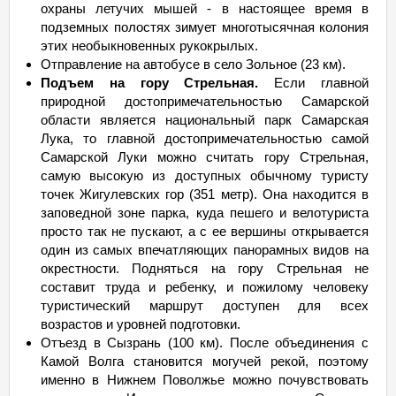
охраны летучих мышей - в настоящее время в
подземных полостях зимует многотысячная колония
этих необыкновенных рукокрылых.
Отправление на автобусе в село Зольное (23 км).
Подъем на гору Стрельная.
Если главной
природной достопримечательностью Самарской
области является национальный парк Самарская
Лука, то главной достопримечательностью самой
Самарской Луки можно считать гору Стрельная,
самую высокую из доступных обычному туристу
точек Жигулевских гор (351 метр). Она находится в
заповедной зоне парка, куда пешего и велотуриста
просто так не пускают, а с ее вершины открывается
один из самых впечатляющих панорамных видов на
окрестности. Подняться на гору Стрельная не
составит труда и ребенку, и пожилому человеку
туристический маршрут доступен для всех
возрастов и уровней подготовки.
Отъезд в Сызрань (100 км). После объединения с
Камой Волга становится могучей рекой, поэтому
именно в Нижнем Поволжье можно почувствовать