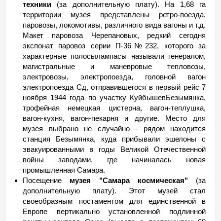
техники
(за дополнительную плату). На 1,68 га
территории музея представлены ретро-поезда,
паровозы, локомотивы, различного вида вагоны и т.д.
Макет паровоза Черепановых, редкий сегодня
экспонат паровоз серии П-36№232, которого за
характерные полосылампасы называли генералом,
магистральные и маневровые тепловозы,
электровозы, электропоезда, головной вагон
электропоезда Сд, отправившегося в первый рейс 7
ноября 1944 года по участку КуйбышевБезымянка,
трофейная немецкая цистерна, вагон-теплушка,
вагон-кухня, вагон-пекарня и другие. Место для
музея выбрано не случайно - рядом находится
станция Безымянка, куда прибывали эшелоны с
эвакуированными в годы Великой Отечественной
войны заводами, где начиналась новая
промышленная Самара.
Посещение
музея "Самара космическая"
(за
дополнительную плату). Этот музей стал
своеобразным постаментом для единственной в
Европе вертикально установленной подлинной