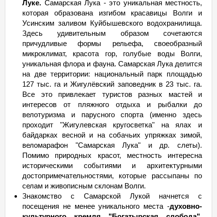
Луке.
Самарская Лука - это уникальная местность,
которая образована изгибом красавицы Волги и
Усинским заливом Куйбышевского водохранилища.
Здесь удивительным образом сочетаются
причудливые формы рельефа, своеобразный
микроклимат, красота гор, голубые воды Волги,
уникальная флора и фауна. Самарская Лука делится
на две территории: национальный парк площадью
127 тыс. га и Жигулёвский заповедник в 23 тыс. га.
Все это привлекает туристов разных мастей и
интересов от пляжного отдыха и рыбалки до
велотуризма и парусного спорта (именно здесь
проходит "Жигулевская кругосветка" на ялах и
байдарках весной и на собачьих упряжках зимой,
веломарафон "Самарская Лука" и др. слеты).
Помимо природных красот, местность интересна
историческими событиями и архитектурными
достопримечательностями, которые рассыпаны по
селам и живописным склонам Волги.
Знакомство с Самарской Лукой начнется с
посещения не менее уникального места -
духовно-
культурного кремля "Богатырская слобода"
.