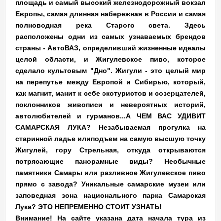
площадь и самый высокий железнодорожный вокзал
Европы, самая длинная набережная в России и самая
полноводная река Старого света. Здесь
расположены одни из самых узнаваемых брендов
страны - АвтоВАЗ, определивший жизненные идеалы
целой области, и Жигулевское пиво, которое
сделало культовым "Дно". Жигули - это целый мир
на перепутье между Европой и Сибирью, который,
как магнит, манит к себе экотуристов и созерцателей,
поклонников живописи и невероятных историй,
автолюбителей и гурманов...А ЧЕМ ВАС УДИВИТ
САМАРСКАЯ ЛУКА?
Незабываемая прогулка на
старинной ладье
или
подъем на самую высшую точку
Жигулей, гору Стрельная
, откуда открываются
потрясающие панорамные виды? Необычные
памятники Самары или разливное Жигулевское пиво
прямо с завода? Уникальные самарские музеи или
заповедная зона национального парка Самарская
Лука? ЭТО НЕПРЕМЕННО СТОИТ УЗНАТЬ!
Внимание! На сайте указана дата начала тура из