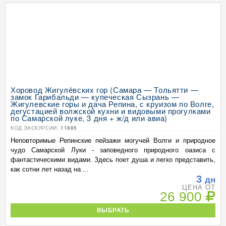
Хоровод Жигулёвских гор (Самара — Тольятти —
замок Гарибальди — купеческая Сызрань —
Жигулевские горы и дача Репина, с круизом по Волге,
дегустацией волжской кухни и видовыми прогулками
по Самарской луке, 3 дня + ж/д или авиа)
КОД ЭКСКУРСИИ:
11885
Неповторимые Репинские пейзажи могучей Волги и природное
чудо Самарской Луки - заповедного природного оазиса с
фантастическими видами. Здесь поет душа и легко представить,
как сотни лет назад на ...
3
дн
ЦЕНА ОТ
26 900
ВЫБРАТЬ