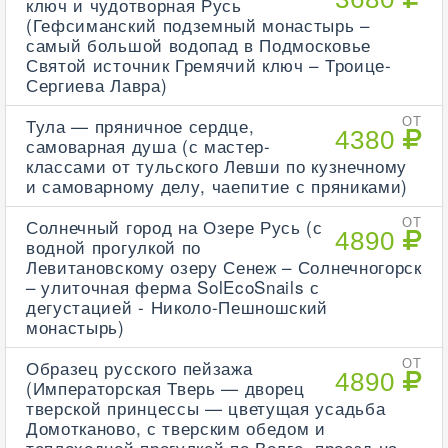
ключ и чудотворная Русь
(Гефсиманский подземный монастырь –
самый большой водопад в Подмосковье
Святой источник Гремячий ключ – Троице-
Сергиева Лавра)
Тула — пряничное сердце,
ОТ
4380
самоварная душа (с мастер-
классами от тульского Левши по кузнечному
и самоварному делу, чаепитие с пряниками)
Солнечный город на Озере Русь (с
ОТ
4890
водной прогулкой по
Левитановскому озеру Сенеж – Солнечногорск
– улиточная ферма SolEcoSnails с
дегустацией - Николо-Пешношский
монастырь)
Образец русского пейзажа
ОТ
4890
(Императорская Тверь — дворец
тверской принцессы — цветущая усадьба
Домотканово, с тверским обедом и
теплоходной прогулкой по Волге, проезд на