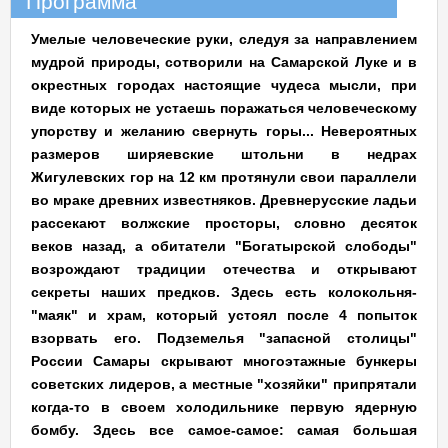
Программа
Умелые человеческие руки, следуя за направлением
мудрой природы, сотворили на Самарской Луке и в
окрестных городах настоящие чудеса мысли, при
виде которых не устаешь поражаться человеческому
упорству и желанию свернуть горы... Невероятных
размеров
ширяевские штольни
в недрах
Жигулевских гор на 12 км протянули свои параллели
во мраке древних известняков. Древнерусские ладьи
рассекают волжские просторы, словно десяток
веков назад, а обитатели "Богатырской слободы"
возрождают традиции отечества и открывают
секреты наших предков. Здесь есть колокольня-
"маяк" и храм, который устоял после 4 попыток
взорвать его. Подземелья "запасной столицы"
России Самары скрывают многоэтажные бункеры
советских лидеров, а местные "хозяйки" припрятали
когда-то в своем холодильнике первую ядерную
бомбу. Здесь все самое-самое: самая большая