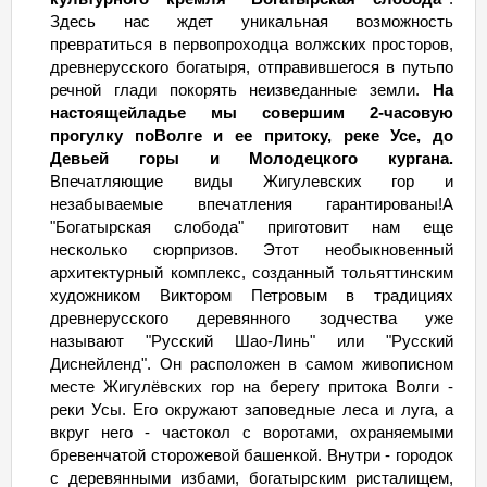
Здесь нас ждет уникальная возможность
превратиться в первопроходца волжских просторов,
древнерусского богатыря, отправившегося в путьпо
речной глади покорять неизведанные земли.
На
настоящейладье мы совершим 2-часовую
прогулку поВолге и ее притоку, реке Усе, до
Девьей горы и Молодецкого кургана.
Впечатляющие виды Жигулевских гор и
незабываемые впечатления гарантированы!А
"Богатырская слобода" приготовит нам еще
несколько сюрпризов. Этот необыкновенный
архитектурный комплекс, созданный тольяттинским
художником Виктором Петровым в традициях
древнерусского деревянного зодчества уже
называют "Русский Шао-Линь" или "Русский
Диснейленд". Он расположен в самом живописном
месте Жигулёвских гор на берегу притока Волги -
реки Усы. Его окружают заповедные леса и луга, а
вкруг него - частокол с воротами, охраняемыми
бревенчатой сторожевой башенкой. Внутри - городок
с деревянными избами, богатырским ристалищем,