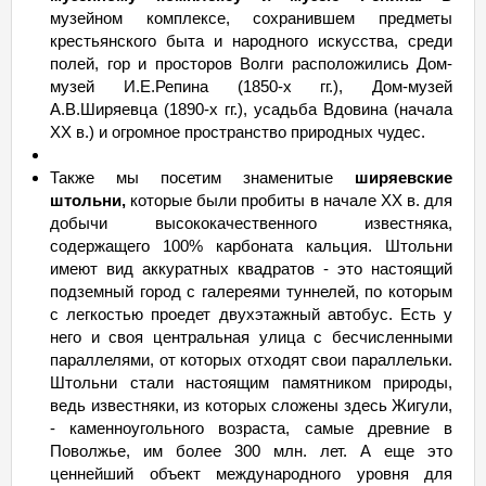
музейном комплексе, сохранившем предметы
крестьянского быта и народного искусства, среди
полей, гор и просторов Волги расположились Дом-
музей И.Е.Репина (1850-х гг.), Дом-музей
А.В.Ширяевца (1890-х гг.), усадьба Вдовина (начала
XX в.) и огромное пространство природных чудес.
Также мы посетим знаменитые
ширяевские
штольни,
которые были пробиты в начале XX в. для
добычи высококачественного известняка,
содержащего 100% карбоната кальция. Штольни
имеют вид аккуратных квадратов - это настоящий
подземный город с галереями туннелей, по которым
с легкостью проедет двухэтажный автобус. Есть у
него и своя центральная улица с бесчисленными
параллелями, от которых отходят свои параллельки.
Штольни стали настоящим памятником природы,
ведь известняки, из которых сложены здесь Жигули,
- каменноугольного возраста, самые древние в
Поволжье, им более 300 млн. лет. А еще это
ценнейший объект международного уровня для