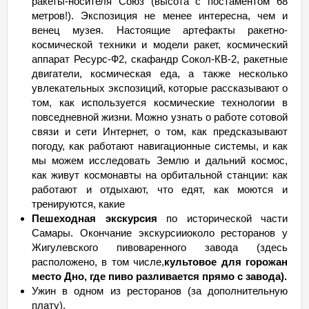
ракеты-носителя Союз (высота с постаментом 68
метров!). Экспозиция не менее интересна, чем и
венец музея. Настоящие артефакты ракетно-
космической техники и модели ракет, космический
аппарат Ресурс-Ф2, скафандр Сокол-КВ-2, ракетные
двигатели, космическая еда, а также несколько
увлекательных экспозиций, которые рассказывают о
том, как используется космические технологии в
повседневной жизни. Можно узнать о работе сотовой
связи и сети Интернет, о том, как предсказывают
погоду, как работают навигационные системы, и как
мы можем исследовать Землю и дальний космос,
как живут космонавты на орбитальной станции: как
работают и отдыхают, что едят, как моются и
тренируются, какие
Пешеходная экскурсия
по исторической части
Самары. Окончание экскурсииоколо ресторанов у
Жигулевского пивоваренного завода (здесь
расположено, в том числе,
культовое для горожан
место Дно, где пиво разливается прямо с завода).
Ужин в одном из ресторанов (за дополнительную
плату).