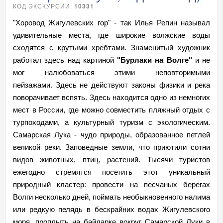
КОД ЭКСКУРСИИ:
10331
"Хоровод Жигулевских гор" - так Илья Репин называл
удивительные места, где широкие волжские воды
сходятся с крутыми хребтами. Знаменитый художник
работал здесь над картиной
"Бурлаки на Волге"
и не
мог налюбоваться этими неповторимыми
пейзажами. Здесь не действуют законы физики и река
поворачивает вспять. Здесь находится одно из немногих
мест в России, где можно совместить пляжный отдых с
турпоходами, а культурный туризм с экологическим.
Самарская Лука - чудо природы, образованное петлей
великой реки. Заповедные земли, что приютили сотни
видов животных, птиц, растений. Тысячи туристов
ежегодно стремятся посетить этот уникальный
природный кластер: провести на песчаных берегах
Волги несколько дней, поймать необыкновенного налима
или редкую пелядь в бескрайних водах Жигулевского
моря, проплыть на байдарке вокруг Самарской Луки в