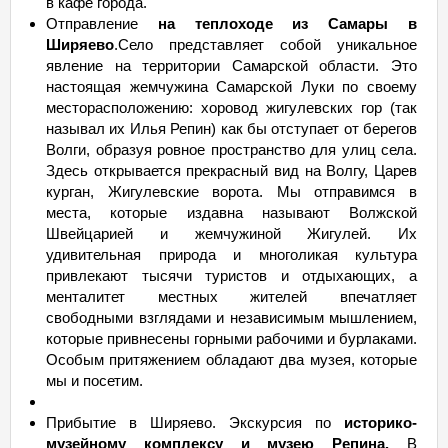
в кафе города.
Отправление
на теплоходе из Самары в
Ширяево
.Село представляет собой уникальное
явление на территории Самарской области. Это
настоящая жемчужина Самарской Луки по своему
месторасположению: хоровод жигулевских гор (так
называл их Илья Репин) как бы отступает от берегов
Волги, образуя ровное пространство для улиц села.
Здесь открывается прекрасный вид на Волгу, Царев
курган, Жигулевские ворота. Мы отправимся в
места, которые издавна называют Волжской
Швейцарией и жемчужиной Жигулей. Их
удивительная природа и многоликая культура
привлекают тысячи туристов и отдыхающих, а
менталитет местных жителей впечатляет
свободными взглядами и независимым мышлением,
которые привнесены горными рабочими и бурлаками.
Особым притяжением обладают два музея, которые
мы и посетим.
Прибытие в Ширяево. Экскурсия по
историко-
музейному комплексу и музею Репина.
В