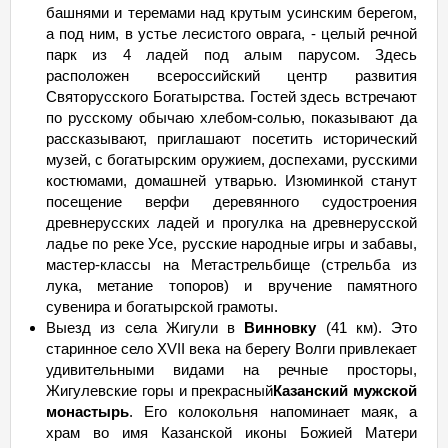
башнями и теремами над крутым усинским берегом,
а под ним, в устье лесистого оврага, - целый речной
парк из 4 ладей под алым парусом. Здесь
расположен всероссийский центр развития
Святорусского Богатырства. Гостей здесь встречают
по русскому обычаю хлебом-солью, показывают да
рассказывают, приглашают посетить исторический
музей, с богатырским оружием, доспехами, русскими
костюмами, домашней утварью. Изюминкой станут
посещение верфи деревянного судостроения
древнерусских ладей и прогулка на древнерусской
ладье по реке Усе, русские народные игры и забавы,
мастер-классы на Метастрельбище (стрельба из
лука, метание топоров) и вручение памятного
сувенира и богатырской грамоты.
Выезд из села Жигули в
Винновку
(41 км). Это
старинное село XVII века на берегу Волги привлекает
удивительными видами на речные просторы,
Жигулевские горы и прекрасный
Казанский мужской
монастырь
. Его колокольня напоминает маяк, а
храм во имя Казанской иконы Божией Матери