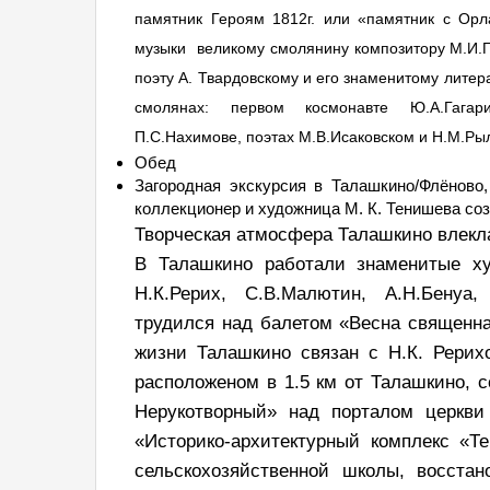
памятник Героям 1812г. или «памятник с Орл
музыки великому смолянину композитору М.И.Г
поэту А. Твардовскому и его знаменитому лите
смолянах: первом космонавте Ю.А.Гагари
П.С.Нахимове, поэтах М.В.Исаковском и Н.М.Рыле
Обед
Загородная экскурсия в Талашкино/Флёново,
коллекционер и художница М. К. Тенишева со
Творческая атмосфера Талашкино влекла
В Талашкино работали знаменитые худ
Н.К.Рерих, С.В.Малютин, А.Н.Бенуа
трудился над балетом «Весна священн
жизни Талашкино связан с Н.К. Рерих
расположеном в 1.5 км от Талашкино, 
Нерукотворный» над порталом церкви
«Историко-архитектурный комплекс «Т
сельскохозяйственной школы, восстан