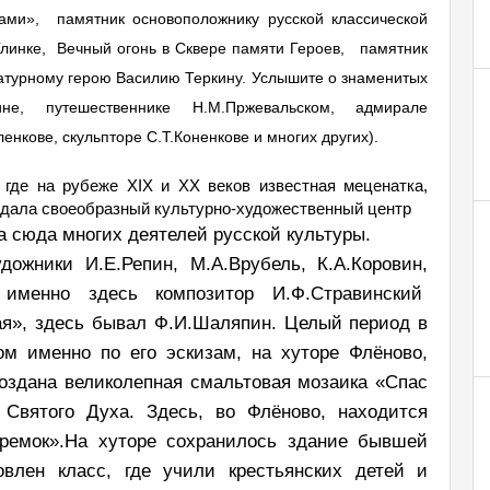
ами», памятник основоположнику русской классической
линке, Вечный огонь в Сквере памяти Героев, памятник
ратурному герою Василию Теркину. Услышите о знаменитых
не, путешественнике Н.М.Пржевальском, адмирале
нкове, скульпторе С.Т.Коненкове и многих других).
 где на рубеже XIX и XX веков известная меценатка,
здала своеобразный культурно-художественный центр
 сюда многих деятелей русской культуры.
ожники И.Е.Репин, М.А.Врубель, К.А.Коровин,
, именно здесь композитор И.Ф.Стравинский
ая», здесь бывал Ф.И.Шаляпин. Целый период в
ом именно по его эскизам, на хуторе Флёново,
создана великолепная смальтовая мозаика «Спас
 Святого Духа. Здесь, во Флёново, находится
еремок».На хуторе сохранилось здание бывшей
овлен класс, где учили крестьянских детей и