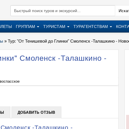
Искат
ИЛЕТЫ
ГРУППАМ
ТУРИСТАМ
ТУРАГЕНТСТВАМ
КОНТ
ры
»
Тур: "От Тенишевой до Глинки" Смоленск -Талашкино - Нов
инки" Смоленск -Талашкино -
овоспасское
Тур: "
+
ВЫ
ДОБАВИТЬ ОТЗЫВ
 Смоленск -Талашкино -