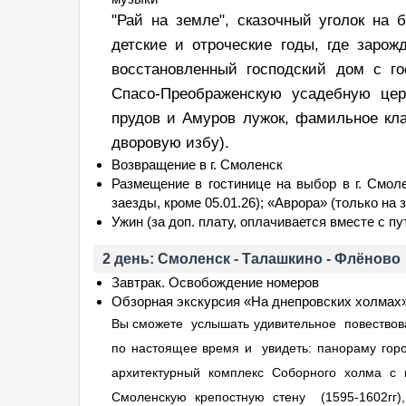
"Рай на земле", сказочный уголок на 
детские и отроческие годы, где зарож
восстановленный господский дом с г
Спасо-Преображенскую усадебную цер
прудов и Амуров лужок, фамильное кла
дворовую избу).
Возвращение в г. Смоленск
Размещение в гостинице на выбор в г. Смол
заезды, кроме 05.01.26); «Аврора» (только на з
Ужин (за доп. плату, оплачивается вместе с пу
2 день: Смоленск - Талашкино - Флёново
Завтрак. Освобождение номеров
Обзорная экскурсия «На днепровских холмах» 
Вы сможете услышать удивительное повествова
по настоящее время и увидеть: панораму гор
архитектурный комплекс Соборного холма с
Смоленскую крепостную стену (1595-1602гг)