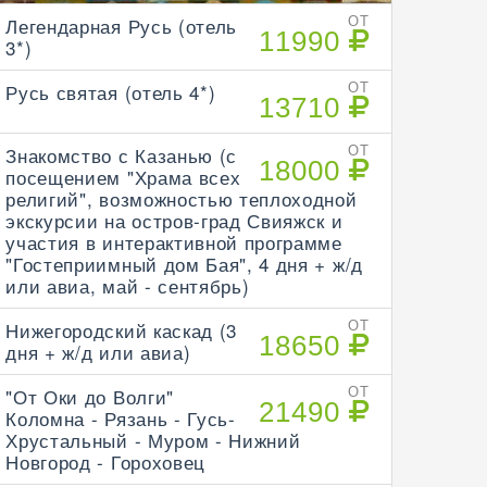
Легендарная Русь (отель
ОТ
11990
3*)
Русь святая (отель 4*)
ОТ
13710
Знакомство с Казанью (с
ОТ
18000
посещением "Храма всех
религий", возможностью теплоходной
экскурсии на остров-град Свияжск и
участия в интерактивной программе
"Гостеприимный дом Бая", 4 дня + ж/д
или авиа, май - сентябрь)
Нижегородский каскад (3
ОТ
18650
дня + ж/д или авиа)
"От Оки до Волги"
ОТ
21490
Коломна - Рязань - Гусь-
Хрустальный - Муром - Нижний
Новгород - Гороховец