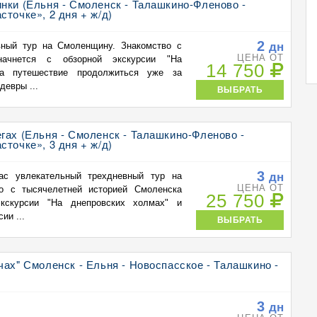
нки (Ельня - Смоленск - Талашкино-Фленово -
сточке», 2 дня + ж/д)
2
дн
вный тур на Смоленщину. Знакомство с
ЦЕНА ОТ
начнется с обзорной экскурсии "На
14 750
 а путешествие продолжиться уже за
девры ...
ВЫБРАТЬ
гах (Ельня - Смоленск - Талашкино-Фленово -
сточке», 3 дня + ж/д)
3
дн
ас увлекательный трехдневный тур на
ЦЕНА ОТ
о с тысячелетней историей Смоленска
25 750
экскурсии "На днепровских холмах" и
ии ...
ВЫБРАТЬ
чах" Смоленск - Ельня - Новоспасское - Талашкино -
3
дн