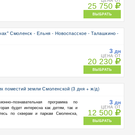
ЦЕНА ОТ
25 750
ВЫБРАТЬ
чах" Смоленск - Ельня - Новоспасское - Талашкино -
3
дн
ЦЕНА ОТ
20 230
ВЫБРАТЬ
х поместий земли Смоленской (3 дня + ж/д)
3
дн
сионно–познавательная программа по
ЦЕНА ОТ
торая будет интересна как детям, так и
12 500
тесь по скверам и паркам Смоленска,
ВЫБРАТЬ