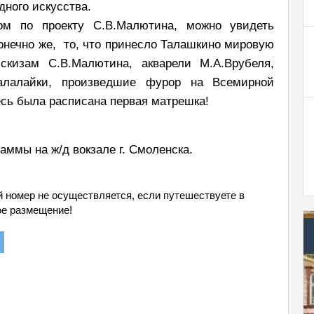
ного искусства.
ом по проекту С.В.Малютина, можно увидеть
онечно же, то, что принесло Талашкино мировую
эскизам С.В.Малютина, акварели М.А.Врубеля,
алалайки, произведшие фурор на Всемирной
десь была расписана первая матрешка!
аммы на ж/д вокзале г. Смоленска.
й номер не осуществляется, если путешествуете в
ое размещение!