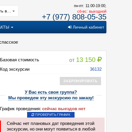
пн-пт: 11:00-19:00;
ь в...
cб-вс: выходной
+7 (977) 808-05-35
АКТЫ
Личный кабинет
оспасское
13 150
от
Базовая стоимость
Код экскурсии
36132
ЗАБРОНИРОВАТЬ
От Тенишевой до Глинки" Смоленск -Талашкино - Новоспасское
У Вас есть своя группа?
Мы проведем эту экскурсию по заказу!
График проведения:
сейчас выездов нет
ПРОВЕРИТЬ ГРАФИК
Сейчас нет плановых дат проведения этой
экскурсии, но они могут появиться в любой