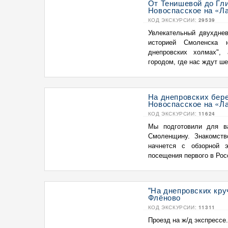
От Тенишевой до Гли
Новоспасское на «Ла
КОД ЭКСКУРСИИ:
29539
Увлекательный двухдне
историей Смоленска 
днепровских холмах",
городом, где нас ждут ше
На днепровских бере
Новоспасское на «Ла
КОД ЭКСКУРСИИ:
11624
Мы подготовили для в
Смоленщину. Знакомств
начнется с обзорной 
посещения первого в Росс
"На днепровских кру
Флёново
КОД ЭКСКУРСИИ:
11311
Проезд на ж/д экспрессе.