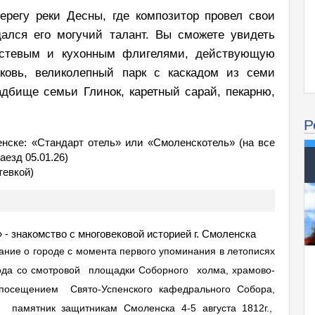
берегу реки Десны, где композитор провел свои
дался его могучий талант. Вы сможете увидеть
остевым и кухонным флигелями, действующую
ковь, великолепный парк с каскадом из семи
дбище семьи Глинок, каретный сарай, пекарню,
Р
енске: «Стандарт отель» или «Смоленскотель» (на все
аезд 05.01.26)
тевкой)
- знакомство с многовековой историей г. Смоленска
ние о городе с момента первого упоминания в летописях
ода со смотровой площадки Соборного холма, храмово-
 посещением Свято-Успенского кафедрального Собора,
, памятник защитникам Смоленска 4-5 августа 1812г.,