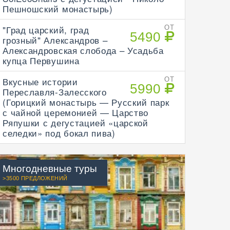
Пешношский монастырь)
"Град царский, град
ОТ
5490
грозный" Александров –
Александровская слобода – Усадьба
купца Первушина
Вкусные истории
ОТ
5990
Переславля-Залесского
(Горицкий монастырь — Русский парк
с чайной церемонией — Царство
Ряпушки с дегустацией «царской
селедки» под бокал пива)
Многодневные туры
>3500 ПРЕДЛОЖЕНИЙ