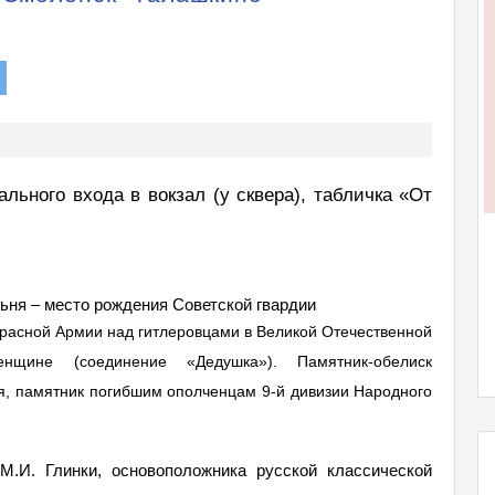
ального входа в вокзал (у сквера), табличка «От
льня – место рождения Советской гвардии
Красной Армии над гитлеровцами в Великой Отечественной
нщине (соединение «Дедушка»). Памятник-обелиск
ня, памятник погибшим ополченцам 9-й дивизии Народного
М.И. Глинки, основоположника русской классической