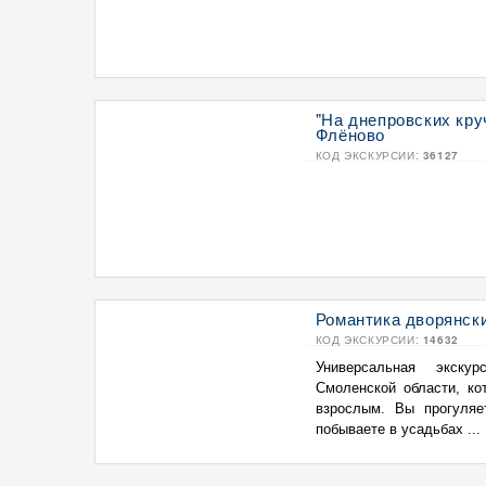
"На днепровских кру
Флёново
КОД ЭКСКУРСИИ:
36127
Романтика дворянски
КОД ЭКСКУРСИИ:
14632
Универсальная экскур
Смоленской области, ко
взрослым. Вы прогуляе
побываете в усадьбах ...