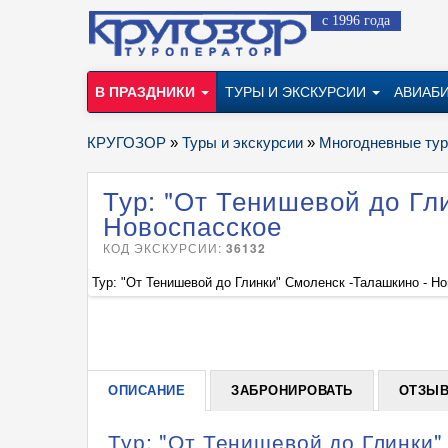
с 1996 года
В ПРАЗДНИКИ
ТУРЫ И ЭКСКУРСИИ
АВИАБ
КРУГОЗОР
»
Туры и экскурсии
»
Многодневные ту
Тур: "От Тенишевой до Гл
Новоспасское
КОД ЭКСКУРСИИ:
36132
Тур: "От Тенишевой до Глинки" Смоленск -Талашкино - Н
ОПИСАНИЕ
ЗАБРОНИРОВАТЬ
ОТЗЫ
Тур: "От Тенишевой до Глинки"