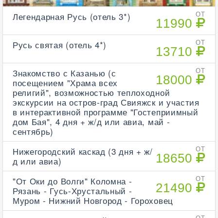
Легендарная Русь (отель 3*)
ОТ
11990
Русь святая (отель 4*)
ОТ
13710
Знакомство с Казанью (с
ОТ
18000
посещением "Храма всех
религий", возможностью теплоходной
экскурсии на остров-град Свияжск и участия
в интерактивной программе "Гостеприимный
дом Бая", 4 дня + ж/д или авиа, май -
сентябрь)
Нижегородский каскад (3 дня + ж/
ОТ
18650
д или авиа)
"От Оки до Волги" Коломна -
ОТ
21490
Рязань - Гусь-Хрустальный -
Муром - Нижний Новгород - Гороховец