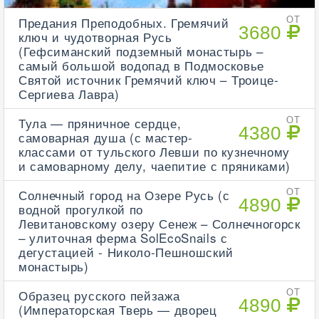
Предания Преподобных. Гремячий
ОТ
3680
ключ и чудотворная Русь
(Гефсиманский подземный монастырь –
самый большой водопад в Подмосковье
Святой источник Гремячий ключ – Троице-
Сергиева Лавра)
Тула — пряничное сердце,
ОТ
4380
самоварная душа (с мастер-
классами от тульского Левши по кузнечному
и самоварному делу, чаепитие с пряниками)
Солнечный город на Озере Русь (с
ОТ
4890
водной прогулкой по
Левитановскому озеру Сенеж – Солнечногорск
– улиточная ферма SolEcoSnails с
дегустацией - Николо-Пешношский
монастырь)
Образец русского пейзажа
ОТ
4890
(Императорская Тверь — дворец