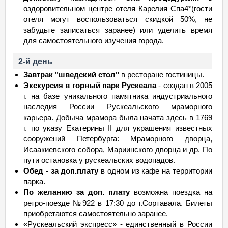
оздоровительном центре отеля Карелия Спа4*(гости
отеля могут воспользоваться скидкой 50%, не
забудьте записаться заранее) или уделить время
для самостоятельного изучения города.
2-й день
Завтрак "шведский стол"
в ресторане гостиницы.
Экскурсия в горный парк Рускеала
- создан в 2005
г. на базе уникального памятника индустриального
наследия России Рускеальского мраморного
карьера. Добыча мрамора была начата здесь в 1769
г. по указу Екатерины II для украшения известных
сооружений Петербурга: Мраморного дворца,
Исаакиевского собора, Мариинского дворца и др. По
пути остановка у рускеальских водопадов.
Обед
-
за доп.плату
в одном из кафе на территории
парка.
По желанию за доп. плату
возможна поездка на
ретро-поезде №922 в 17:30 до г.Сортавала. Билеты
приобретаются самостоятельно заранее.
«Рускеальский экспресс» - единственный в России