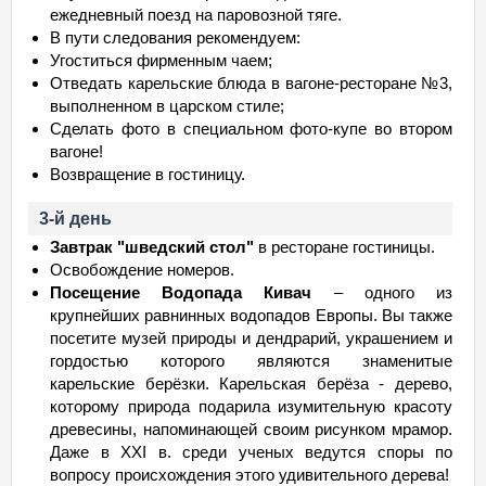
ежедневный поезд на паровозной тяге.
В пути следования рекомендуем:
Угоститься фирменным чаем;
Отведать карельские блюда в вагоне-ресторане №3,
выполненном в царском стиле;
Сделать фото в специальном фото-купе во втором
вагоне!
Возвращение в гостиницу.
3-й день
Завтрак "шведский стол"
в ресторане гостиницы.
Освобождение номеров.
Посещение Водопада Кивач
– одного из
крупнейших равнинных водопадов Европы. Вы также
посетите музей природы и дендрарий, украшением и
гордостью которого являются знаменитые
карельские берёзки. Карельская берёза - дерево,
которому природа подарила изумительную красоту
древесины, напоминающей своим рисунком мрамор.
Даже в XXI в. среди ученых ведутся споры по
вопросу происхождения этого удивительного дерева!