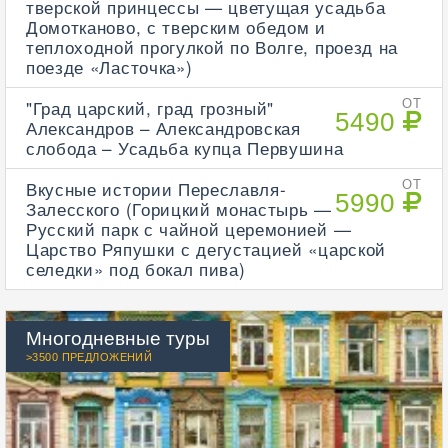
тверской принцессы — цветущая усадьба
Домотканово, с тверским обедом и
теплоходной прогулкой по Волге, проезд на
поезде «Ласточка»)
"Град царский, град грозный"
ОТ
5490
Александров – Александровская
слобода – Усадьба купца Первушина
Вкусные истории Переславля-
ОТ
5990
Залесского (Горицкий монастырь —
Русский парк с чайной церемонией —
Царство Ряпушки с дегустацией «царской
селедки» под бокал пива)
Многодневные туры
>3500 ПРЕДЛОЖЕНИЙ