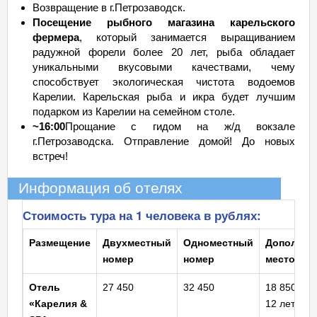
Возвращение в г.Петрозаводск.
Посещение рыбного магазина карельского
фермера
, который занимается выращиванием
радужной форели более 20 лет, рыба обладает
уникальными вкусовыми качествами, чему
способствует экологическая чистота водоемов
Карелии. Карельская рыба и икра будет лучшим
подарком из Карелии на семейном столе.
~16:00
Прощание с гидом на ж/д вокзале
г.Петрозаводска. Отправление домой! До новых
встреч!
Информация об отелях
Стоимость тура на 1 человека в рублях:
Размещение
Двухместный
Одноместный
Дополнит
номер
номер
место
Отель
27 450
32 450
18 850 (де
«Карелия &
12 лет)