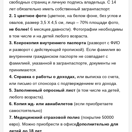
свободных страниц и личную подпись владельца. С 14
лет обязательно иметь собственный загранпаспорт.
2. 1 цветное фото
(цветное, на белом фоне, без углов и
овалов, размер 3,5 Х 4,5 см, лицо – 70% площади фото,
не более!
6 месяцев давности). Фотографии необходимы
в том числе и на детей любого возраста.
3. Ксерокопия внутреннего паспорта
(разворот с ФИО
и разворот с действующей пропиской). Если фамилия во
внутреннем гражданском паспорте не совпадает с
фамилией, указанной в загранпаспорте, документы не
принимаются.
4.
Справка с работы о доходах,
или выписка со счета,
или письмо от спонсора с подтверждением его дохода.
5. Заполненный опросный лист
(в том числе на детей,
любого возраста).
6. Копия жд- или авиабилетов
(если приобретаете
самостоятельно)
7
. Медицинский страховой полис
(покрытие 50000
евро). Можно приобрести в офисе
Дополнительно для
детей до 18 лет