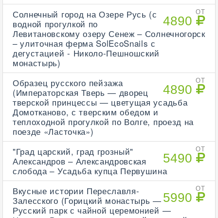
Солнечный город на Озере Русь (с
ОТ
4890
водной прогулкой по
Левитановскому озеру Сенеж – Солнечногорск
– улиточная ферма SolEcoSnails с
дегустацией - Николо-Пешношский
монастырь)
Образец русского пейзажа
ОТ
4890
(Императорская Тверь — дворец
тверской принцессы — цветущая усадьба
Домотканово, с тверским обедом и
теплоходной прогулкой по Волге, проезд на
поезде «Ласточка»)
"Град царский, град грозный"
ОТ
5490
Александров – Александровская
слобода – Усадьба купца Первушина
Вкусные истории Переславля-
ОТ
5990
Залесского (Горицкий монастырь —
Русский парк с чайной церемонией —