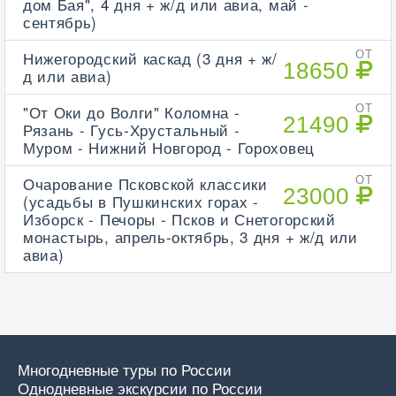
дом Бая", 4 дня + ж/д или авиа, май -
сентябрь)
Нижегородский каскад (3 дня + ж/
ОТ
18650
д или авиа)
"От Оки до Волги" Коломна -
ОТ
21490
Рязань - Гусь-Хрустальный -
Муром - Нижний Новгород - Гороховец
Очарование Псковской классики
ОТ
23000
(усадьбы в Пушкинских горах -
Изборск - Печоры - Псков и Снетогорский
монастырь, апрель-октябрь, 3 дня + ж/д или
авиа)
Многодневные туры по России
Однодневные экскурсии по России