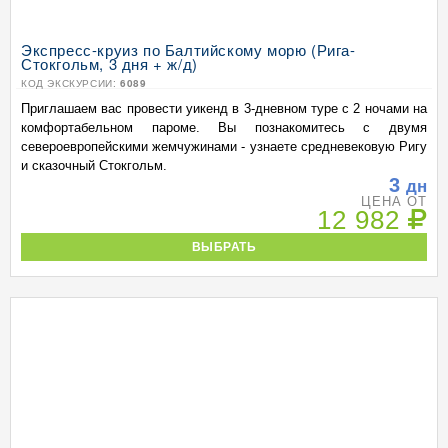
Экспресс-круиз по Балтийскому морю (Рига-
Стокгольм, 3 дня + ж/д)
КОД ЭКСКУРСИИ:
6089
Приглашаем вас провести уикенд в 3-дневном туре с 2 ночами на
комфортабельном пароме. Вы познакомитесь с двумя
североевропейскими жемчужинами - узнаете средневековую Ригу
и сказочный Стокгольм.
3
дн
ЦЕНА ОТ
12 982
ВЫБРАТЬ