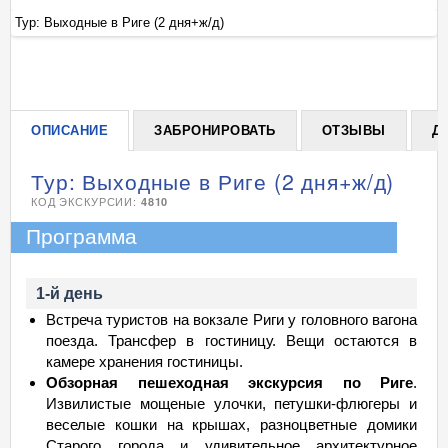
Тур: Выходные в Риге (2 дня+ж/д)
Ту
+
ОПИСАНИЕ
ЗАБРОНИРОВАТЬ
ОТЗЫВЫ
Д
Тур: Выходные в Риге (2 дня+ж/д)
КОД ЭКСКУРСИИ:
4810
Программа
1-й день
Встреча туристов на вокзале Риги у головного вагона
поезда. Трансфер в гостиницу. Вещи остаются в
камере хранения гостиницы.
Обзорная пешеходная экскурсия по Риге
.
Извилистые мощеные улочки, петушки-флюгеры и
веселые кошки на крышах, разноцветные домики
Старого города и удивительное архитектурное