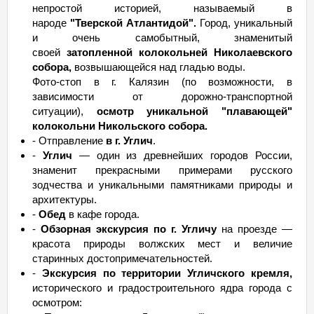
непростой историей, называемый в
народе
"Тверской Атлантидой".
Город, уникальный
и очень самобытный, знаменитый
своей
затопленной колокольней Николаевского
собора,
возвышающейся над гладью воды.
Фото-стоп в г. Калязин (по возможности, в
зависимости от дорожно-транспортной
ситуации),
осмотр уникальной "плавающей"
колокольни Никольского собора.
- Отправление
в г. Углич
.
-
Углич
— один из древнейших городов России,
знаменит прекрасными примерами русского
зодчества и уникальными памятниками природы и
архитектуры.
-
Обед
в кафе города.
-
Обзорная экскурсия по г. Угличу
на проезде —
красота природы волжских мест и величие
старинных достопримечательностей.
-
Экскурсия по территории Угличского кремля,
исторического и градостроительного ядра города с
осмотром: