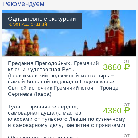
Рекомендуем
Однодневные экскурсии
>1700 ПРЕДЛОЖЕНИЙ
Предания Преподобных. Гремячий
ОТ
3680
ключ и чудотворная Русь
(Гефсиманский подземный монастырь –
самый большой водопад в Подмосковье
Святой источник Гремячий ключ – Троице-
Сергиева Лавра)
Тула — пряничное сердце,
ОТ
4380
самоварная душа (с мастер-
классами от тульского Левши по кузнечному
и самоварному делу, чаепитие с пряниками)
Образец русского пейзажа
ОТ