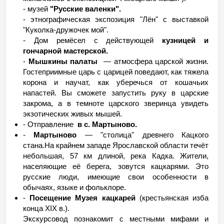
- музей
"Русские валенки".
- этнографическая экспозиция "Лён" с выставкой
"Куколка-дружочек мой".
- Дом ремёсел с действующей
кузницей и
гончарной мастерской.
-
Мышкины палаты
— атмосфера царской жизни.
Гостеприимные царь с царицей поведают, как тяжела
корона и научат, как уберечься от кошачьих
напастей. Вы сможете запустить руку в царские
закрома, а в темноте царского зверинца увидеть
экзотических живых мышей.
- Отправление
в с. Мартыново.
-
Мартыново
— "столица" древнего Кацкого
стана.На крайнем западе Ярославской области течёт
небольшая, 57 км длиной, река Кадка. Жители,
населяющие её берега, зовутся кацкарями. Это
русские люди, имеющие свои особенности в
обычаях, языке и фольклоре.
-
Посещение Музея кацкарей
(крестьянская изба
конца ХIХ в.).
Экскурсовод познакомит с местными мифами и