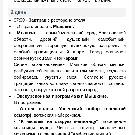
2 день
07:00 -
Завтрак
в ресторане отеля.
- Отправление
в г. Мышкин.
-
Мышкин
— самый маленький город Ярославской
области, древний, душевный, самобытный,
сохранивший старинную купеческую застройку и
особый провинциальный шарм. Город славился
своими кузнецами и гончарами.
Своим возникновением Мышкин обязан мышке,
разбудившей спящего князя в том момент, когда его
собиралась укусить змея. Согласно русской
традиции, князь во славу своего спасения поставил
часовню, вокруг которой разросся город.
-
Экскурсионная программа в г. Мышкине
.
В программе:
-
Аллея славы, Успенский собор (внешний
осмотр),
волжская набережная.
-
"К мышам на старую мельницу"
(посещение
мельницы купца Чистова, осмотр мельничных
механизмов с экспозицией "Амбарные мыши").