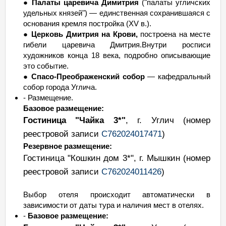
●
Палаты царевича Димитрия
("палаты угличских
удельных князей") — единственная сохранившаяся с
основания кремля постройка (XV в.).
●
Церковь Дмитрия на Крови,
построена на месте
гибели царевича Дмитрия.Внутри росписи
художников конца 18 века, подробно описывающие
это событие.
●
Спасо-Преображенский собор
— кафедральный
собор города Углича.
- Размещение.
Базовое размещение:
Гостиница "Чайка 3*"
, г. Углич
(номер
реестровой записи
С762024017471
)
Резервное размещение:
Гостиница "Кошкин дом 3*", г. Мышкин
(номер
реестровой записи
С762024011426
)
Выбор отеля происходит автоматически в
зависимости от даты тура и наличия мест в отелях.
-
Базовое размещение: