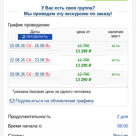
У Вас есть своя группа?
Мы проведем эту экскурсию по заказу!
График проведения:
Даты
цена от
наличие
мест
ПРОВЕРИТЬ
15.08.26
Сб
- 16.08
Вс
12 790
есть
13 290
22.08.26
Сб
- 23.08
Вс
12 790
есть
13 290
29.08.26
Сб
- 30.08
Вс
12 790
есть
13 290
05.09.26
Сб
- 06.09
Вс
12 790
есть
*указана базовая цена за одного человека
13 290
Подписаться на обновление графика
12.09.26
Сб
- 13.09
Вс
12 790
есть
13 290
Продолжительность
2 дня
19.09.26
Сб
- 20.09
Вс
12 790
есть
13 290
Время начала
08:00
26.09.26
Сб
- 27.09
Вс
12 790
есть
Страны
Россия