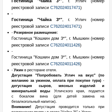
Гостиница "Чайка 3*"
, г. Углич
(номер
реестровой записи
С762024017471
)
-
Гостиница "Чайка 3*"
, г. Углич
(номер
реестровой записи
С762024017471
)
-
Резервное размещение:
Гостиница "Кошкин дом 3*", г. Мышкин
(номер
реестровой записи
С762024011426
)
-
Гостиница "Кошкин дом 3*", г. Мышкин
(номер
реестровой записи
С762024011426
)
-
Ужин
в ресторане отеля.
Дегустация "Попробовать Углич на вкус" (по
желанию за ужином, оплата при покупке тура)
-
дегустация сыров, мясных изделий и
минеральной воды
Угличского края, подается
с бокалом вина (для детей замена на
безалкогольный напиток).
Внимание!
Дегустация проводится только при
размещении группы в отеле "Чайка 3*" г. Углич.