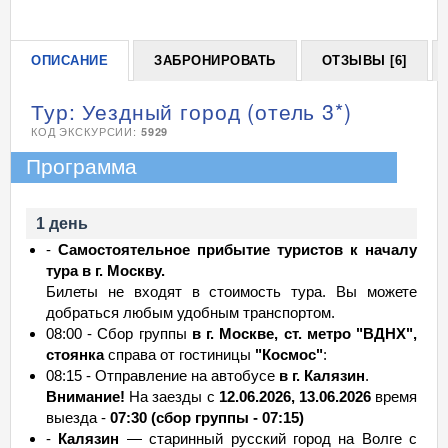
04.01.27 Пн - 05.01 Вт
12 790
есть
05.01.27 Вт - 06.01 Ср
12 790
есть
ОПИСАНИЕ
ЗАБРОНИРОВАТЬ
ОТЗЫВЫ [6]
06.01.27 Ср - 07.01 Чт
12 790
есть
Тур: Уездный город (отель 3*)
08.01.27 Пт - 09.01
Сб
12 790
есть
КОД ЭКСКУРСИИ:
5929
Программа
1 день
-
Самостоятельное прибытие туристов к началу
тура в г. Москву.
Билеты не входят в стоимость тура. Вы можете
добраться любым удобным транспортом.
08:00 - Сбор группы
в г. Москве, ст. метро "ВДНХ",
стоянка
справа от гостиницы
"Космос"
:
08:15 - Отправление на автобусе
в г. Калязин
.
Внимание!
На заезды с
12.06.2026, 13.06.2026
время
выезда -
07:30 (сбор группы - 07:15)
-
Калязин
— старинный русский город на Волге с