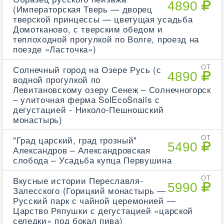
4890
(Императорская Тверь — дворец
тверской принцессы — цветущая усадьба
Домотканово, с тверским обедом и
теплоходной прогулкой по Волге, проезд на
поезде «Ласточка»)
Солнечный город на Озере Русь (с
ОТ
4890
водной прогулкой по
Левитановскому озеру Сенеж – Солнечногорск
– улиточная ферма SolEcoSnails с
дегустацией - Николо-Пешношский
монастырь)
"Град царский, град грозный"
ОТ
5490
Александров – Александровская
слобода – Усадьба купца Первушина
Вкусные истории Переславля-
ОТ
5990
Залесского (Горицкий монастырь —
Русский парк с чайной церемонией —
Царство Ряпушки с дегустацией «царской
селедки» под бокал пива)