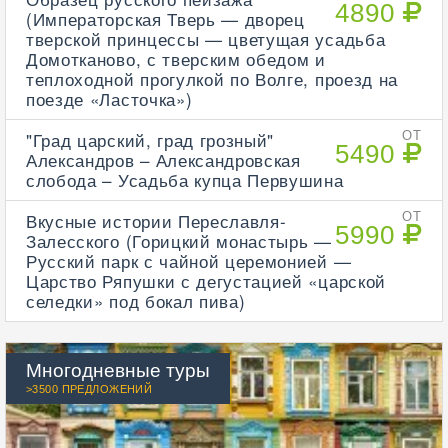
4890
(Императорская Тверь — дворец
тверской принцессы — цветущая усадьба
Домотканово, с тверским обедом и
теплоходной прогулкой по Волге, проезд на
поезде «Ласточка»)
"Град царский, град грозный"
ОТ
5490
Александров – Александровская
слобода – Усадьба купца Первушина
Вкусные истории Переславля-
ОТ
5990
Залесского (Горицкий монастырь —
Русский парк с чайной церемонией —
Царство Ряпушки с дегустацией «царской
селедки» под бокал пива)
Многодневные туры
>3500 ПРЕДЛОЖЕНИЙ