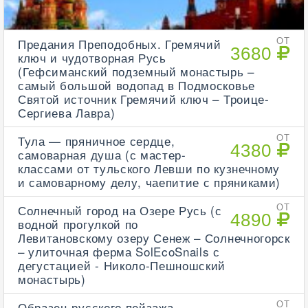
Предания Преподобных. Гремячий
ОТ
3680
ключ и чудотворная Русь
(Гефсиманский подземный монастырь –
самый большой водопад в Подмосковье
Святой источник Гремячий ключ – Троице-
Сергиева Лавра)
Тула — пряничное сердце,
ОТ
4380
самоварная душа (с мастер-
классами от тульского Левши по кузнечному
и самоварному делу, чаепитие с пряниками)
Солнечный город на Озере Русь (с
ОТ
4890
водной прогулкой по
Левитановскому озеру Сенеж – Солнечногорск
– улиточная ферма SolEcoSnails с
дегустацией - Николо-Пешношский
монастырь)
Образец русского пейзажа
ОТ