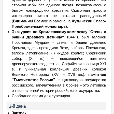
строили избы без единого гвоздя, познакомитесь с
бытом новгородских крестьян. Сказочная красота
интерьеров никого не оставит равнодушным!
(
Внимание!
Возможна замена на
Хутынский Спасо-
Преображенский монастырь
).
Экскурсия по Кремлевскому комплексу "Стены и
башни Древнего Детинца"
1044 г. был заложен
Ярославом Мудрым - стены и башни Древнего
Кремля, здесь проходило Вече, выборы Посадника,
велось летописание - Лихудов корпус; Софийский
собор (XI в.) – выдающийся памятник
древнерусского зодчества,; Софийская звонница XYI
в. и уникальная коллекция древних колокол
Великого Новгорода (XVI – XVII вв.);
памятник
"Тысячелетие России"
- энциклопедия государства
российского, запечатленная в бронзе – это летопись
о тысячелетней истории российского государства.
Свободное время для сувениров.
2-й день
Завтрак.