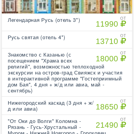
Легендарная Русь (отель 3*)
ОТ
11990
Русь святая (отель 4*)
ОТ
13710
Знакомство с Казанью (с
ОТ
18000
посещением "Храма всех
религий", возможностью теплоходной
экскурсии на остров-град Свияжск и участия
в интерактивной программе "Гостеприимный
дом Бая", 4 дня + ж/д или авиа, май -
сентябрь)
Нижегородский каскад (3 дня + ж/
ОТ
18650
д или авиа)
"От Оки до Волги" Коломна -
ОТ
21490
Рязань - Гусь-Хрустальный -
Муром - Нижний Новгород - Гороховец