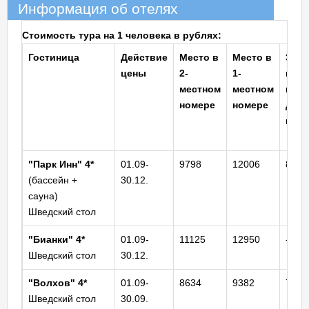
Информация об отелях
Стоимость тура на 1 человека в рублях:
Гостиница
Действие
Место в
Место в
3-ий
цены
2-
1-
взр.
местном
местном
на
номере
номере
доп.
мест
"Парк Инн"
4*
01.09-
9798
12006
8358
(бассейн +
30.12.
сауна)
Шведский стол
"Бианки" 4*
01.09-
11125
12950
-
Шведский стол
30.12.
"Волхов"
4*
01.09-
8634
9382
7975
Шведский стол
30.09.