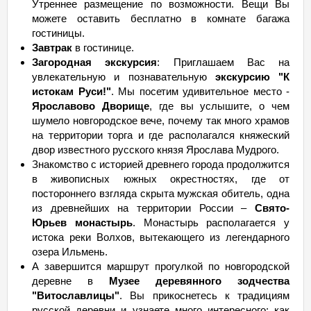
Утреннее размещение по возможности. Вещи Вы
можете оставить бесплатно в комнате багажа
гостиницы.
Завтрак
в гостинице.
Загородная экскурсия
: Приглашаем Вас на
увлекательную и познавательную
экскурсию "К
истокам Руси!"
. Мы посетим удивительное место -
Ярославово Дворище
, где вы услышите, о чем
шумело новгородское вече, почему так много храмов
на территории торга и где располагался княжеский
двор известного русского князя Ярослава Мудрого.
Знакомство с историей древнего города продолжится
в живописных южных окрестностях, где от
постороннего взгляда скрыта мужская обитель, одна
из древнейших на территории России –
Свято-
Юрьев монастырь
. Монастырь располагается у
истока реки Волхов, вытекающего из легендарного
озера Ильмень.
А завершится маршрут прогулкой по новгородской
деревне в
Музее деревянного зодчества
"Витославлицы"
. Вы прикоснетесь к традициям
русской деревни и узнаете много интересного: как