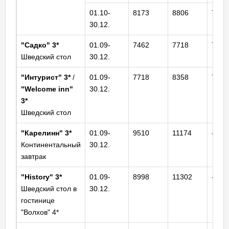
01.10-
8173
8806
7975
30.12.
"Садко"
3*
01.09-
7462
7718
7015
Шведский стол
30.12.
"Интурист"
3*
/
01.09-
7718
8358
7015
"Welcome inn"
30.12.
3*
Шведский стол
"Карелинн" 3*
01.09-
9510
11174
-
Континентальный
30.12.
завтрак
"History" 3*
01.09-
8998
11302
-
Шведский стол в
30.12.
гостинице
"Волхов" 4*