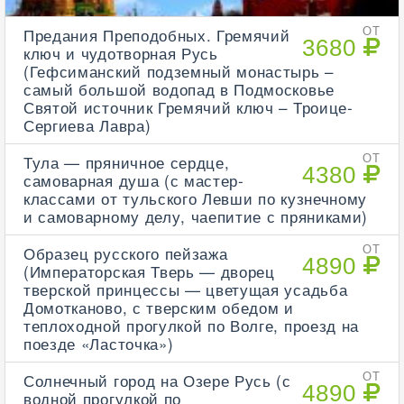
Предания Преподобных. Гремячий
ОТ
3680
ключ и чудотворная Русь
(Гефсиманский подземный монастырь –
самый большой водопад в Подмосковье
Святой источник Гремячий ключ – Троице-
Сергиева Лавра)
Тула — пряничное сердце,
ОТ
4380
самоварная душа (с мастер-
классами от тульского Левши по кузнечному
и самоварному делу, чаепитие с пряниками)
Образец русского пейзажа
ОТ
4890
(Императорская Тверь — дворец
тверской принцессы — цветущая усадьба
Домотканово, с тверским обедом и
теплоходной прогулкой по Волге, проезд на
поезде «Ласточка»)
Солнечный город на Озере Русь (с
ОТ
4890
водной прогулкой по