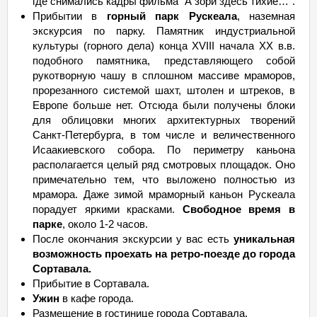
где снимались кадры фильма "А зори здесь тихие…".
Прибытии в
горный парк Рускеала
, наземная
экскурсия по парку. Памятник индустриальной
культуры (горного дела) конца XVIII начала XX в.в.
подобного памятника, представляющего собой
рукотворную чашу в сплошном массиве мраморов,
прорезанного системой шахт, штолен и штреков, в
Европе больше нет. Отсюда были получены блоки
для облицовки многих архитектурных творений
Санкт-Петербурга, в том числе и величественного
Исаакиевского собора. По периметру каньона
располагается целый ряд смотровых площадок. Оно
примечательно тем, что выложено полностью из
мрамора. Даже зимой мраморный каньон Рускеала
порадует яркими красками.
Свободное время в
парке
, около 1-2 часов.
После окончания экскурсии у вас есть
уникальная
возможность проехать на ретро-поезде до города
Сортавала.
Прибытие в Сортавала.
Ужин
в кафе города.
Размещение в гостинице города Сортавала.