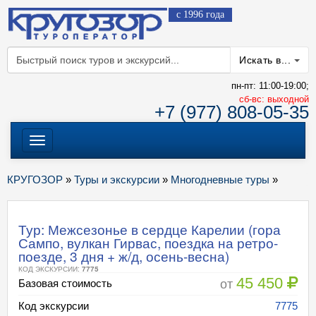
с 1996 года
Искать в...
пн-пт: 11:00-19:00;
cб-вс: выходной
+7 (977) 808-05-35
Меню
КРУГОЗОР
»
Туры и экскурсии
»
Многодневные туры
»
Тур: Межсезонье в сердце Карелии (гора
Сампо, вулкан Гирвас, поездка на ретро-
поезде, 3 дня + ж/д, осень-весна)
КОД ЭКСКУРСИИ:
7775
45 450
от
Базовая стоимость
Код экскурсии
7775