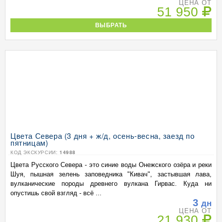
ЦЕНА ОТ
51 950
ВЫБРАТЬ
Цвета Севера (3 дня + ж/д, осень-весна, заезд по
пятницам)
КОД ЭКСКУРСИИ:
14988
Цвета Русского Севера - это синие воды Онежского озёра и реки
Шуя, пышная зелень заповедника "Кивач", застывшая лава,
вулканические породы древнего вулкана Гирвас. Куда ни
опустишь свой взгляд - всё ...
3
дн
ЦЕНА ОТ
21 930