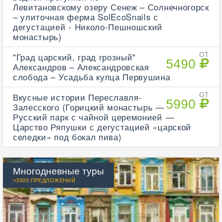
Левитановскому озеру Сенеж – Солнечногорск
– улиточная ферма SolEcoSnails с
дегустацией - Николо-Пешношский
монастырь)
"Град царский, град грозный"
ОТ
5490
Александров – Александровская
слобода – Усадьба купца Первушина
Вкусные истории Переславля-
ОТ
5990
Залесского (Горицкий монастырь —
Русский парк с чайной церемонией —
Царство Ряпушки с дегустацией «царской
селедки» под бокал пива)
Многодневные туры
>3500 ПРЕДЛОЖЕНИЙ