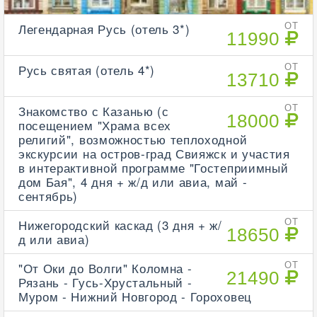
Легендарная Русь (отель 3*)
ОТ
11990
Русь святая (отель 4*)
ОТ
13710
Знакомство с Казанью (с
ОТ
18000
посещением "Храма всех
религий", возможностью теплоходной
экскурсии на остров-град Свияжск и участия
в интерактивной программе "Гостеприимный
дом Бая", 4 дня + ж/д или авиа, май -
сентябрь)
Нижегородский каскад (3 дня + ж/
ОТ
18650
д или авиа)
"От Оки до Волги" Коломна -
ОТ
21490
Рязань - Гусь-Хрустальный -
Муром - Нижний Новгород - Гороховец