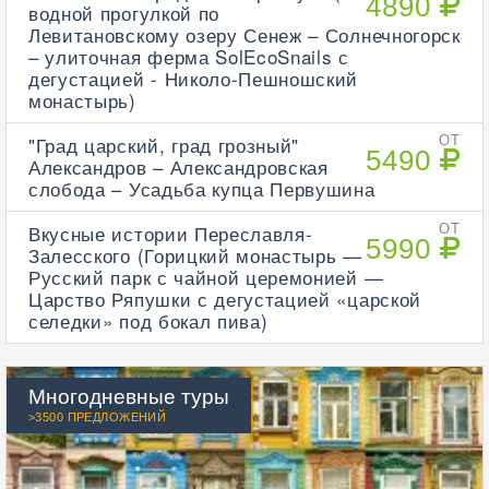
4890
водной прогулкой по
Левитановскому озеру Сенеж – Солнечногорск
– улиточная ферма SolEcoSnails с
дегустацией - Николо-Пешношский
монастырь)
"Град царский, град грозный"
ОТ
5490
Александров – Александровская
слобода – Усадьба купца Первушина
Вкусные истории Переславля-
ОТ
5990
Залесского (Горицкий монастырь —
Русский парк с чайной церемонией —
Царство Ряпушки с дегустацией «царской
селедки» под бокал пива)
Многодневные туры
>3500 ПРЕДЛОЖЕНИЙ