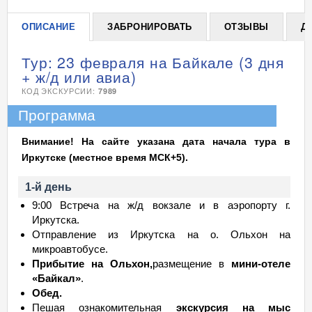
ОПИСАНИЕ
ЗАБРОНИРОВАТЬ
ОТЗЫВЫ
Д
Тур: 23 февраля на Байкале (3 дня
+ ж/д или авиа)
КОД ЭКСКУРСИИ:
7989
Программа
Внимание! На сайте указана дата начала тура в
Иркутске (местное время МСК+5).
1-й день
9:00 Встреча на ж/д вокзале и в аэропорту г.
Иркутска.
Отправление из Иркутска на о. Ольхон на
микроавтобусе.
Прибытие на Ольхон,
размещение в
мини-отеле
«Байкал»
.
Обед.
Пешая ознакомительная
экскурсия на мыс