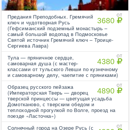
Предания Преподобных. Гремячий
ОТ
3680
ключ и чудотворная Русь
(Гефсиманский подземный монастырь –
самый большой водопад в Подмосковье
Святой источник Гремячий ключ – Троице-
Сергиева Лавра)
Тула — пряничное сердце,
ОТ
4380
самоварная душа (с мастер-
классами от тульского Левши по кузнечному
и самоварному делу, чаепитие с пряниками)
Образец русского пейзажа
ОТ
4890
(Императорская Тверь — дворец
тверской принцессы — цветущая усадьба
Домотканово, с тверским обедом и
теплоходной прогулкой по Волге, проезд на
поезде «Ласточка»)
Солнечный город на Озере Русь (с
ОТ