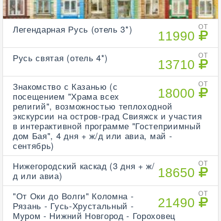
Легендарная Русь (отель 3*)
ОТ
11990
Русь святая (отель 4*)
ОТ
13710
Знакомство с Казанью (с
ОТ
18000
посещением "Храма всех
религий", возможностью теплоходной
экскурсии на остров-град Свияжск и участия
в интерактивной программе "Гостеприимный
дом Бая", 4 дня + ж/д или авиа, май -
сентябрь)
Нижегородский каскад (3 дня + ж/
ОТ
18650
д или авиа)
"От Оки до Волги" Коломна -
ОТ
21490
Рязань - Гусь-Хрустальный -
Муром - Нижний Новгород - Гороховец