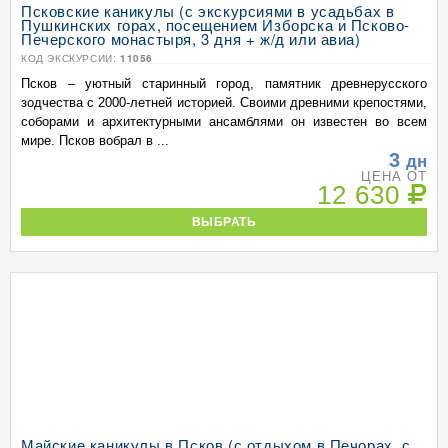
Псковские каникулы (с экскурсиями в усадьбах в
Пушкинских горах, посещением Изборска и Псково-
Печерского монастыря, 3 дня + ж/д или авиа)
КОД ЭКСКУРСИИ:
11056
Псков – уютный старинный город, памятник древнерусского
зодчества с 2000-летней историей. Своими древними крепостями,
соборами и архитектурными ансамблями он известен во всем
мире. Псков вобрал в ...
3
дн
ЦЕНА ОТ
12 630
ВЫБРАТЬ
Майские каникулы в Псков (с отдыхом в Печорах, с