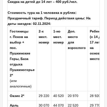
Скидка на детей до 14 лет – 400 руб./чел.
Стоимость тура на 1 человека в рублях:
Праздничный тариф. Период действия цены: На
даты заездов: 02.11.2024:
Гостиницы
2-х
1-но
Доп.
Ребенок
г. Псков на
мест.
мест.
место
(с 14 до
выбор +
номер
номер
для
17 лет)
пос.
взрослого
на
Пушкинские
основное
Горы, База
место
отдыха
Пушкиногорье
2*
(или
аналогичные)
Оазис
2*
29 220
40 520
20 970
28 920
Арль
30 070
44 070
22 520
29 770