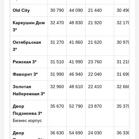
Old City
30 790
44 090
21 440
30 490
Каркушин Дом
32 470
48 830
21 920
32 170
3*
Октябрьская
31 270
41 860
21 620
30 970
3*
Рижская 3*
31 510
41 990
23 760
31 210
Фаворит 3*
31 990
46 940
22 040
31 690
Золотая
32 960
48 610
22 410
32 660
Набережная
3*
Двор
35 670
52 790
23 870
35 370
Подзноева 3*
Бизнес корпус
Двор
36 630
54 690
24 030
36 330