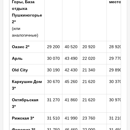
Горы, База
место
отдыха
Пушкиногорье
2*
(или
аналогичные)
Оазис
2*
29 200
40 520
20 920
28 920
Арль
30 070
43 490
22 020
29 770
Old City
30 190
42 430
21 340
29 890
Каркушин Дом
30 670
45 260
21 620
30 370
3*
Октябрьская
31 270
41 860
21 620
30 970
3*
Рижская 3*
31 510
41 990
23 760
31 210
Фаворит 3*
31 750
46 460
22 000
31 450