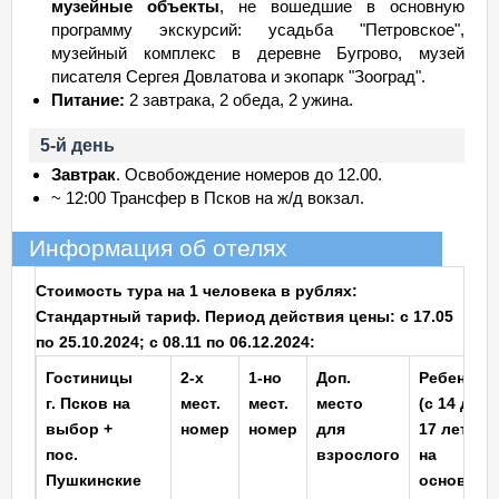
музейные объекты
, не вошедшие в основную
программу экскурсий: усадьба "Петровское",
музейный комплекс в деревне Бугрово, музей
писателя Сергея Довлатова и экопарк "Зооград".
Питание:
2 завтрака, 2 обеда, 2 ужина.
5-й день
Завтрак
. Освобождение номеров до 12.00.
~ 12:00 Трансфер в Псков на ж/д вокзал.
Информация об отелях
Стоимость тура на 1 человека в рублях:
Стандартный тариф. Период действия цены: с 17.05
по 25.10.2024; с 08.11 по 06.12.2024:
Гостиницы
2-х
1-но
Доп.
Ребенок
г. Псков на
мест.
мест.
место
(с 14 до
выбор +
номер
номер
для
17 лет)
пос.
взрослого
на
Пушкинские
основное