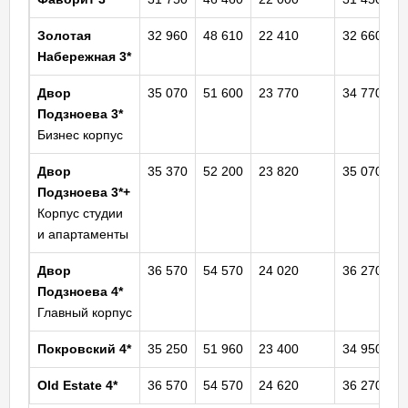
Золотая
32 960
48 610
22 410
32 660
Набережная
3*
Двор
35 070
51 600
23 770
34 770
Подзноева 3*
Бизнес корпус
Двор
35 370
52 200
23 820
35 070
Подзноева 3*+
Корпус студии
и апартаменты
Двор
36 570
54 570
24 020
36 270
Подзноева 4*
Главный корпус
Покровский 4*
35 250
51 960
23 400
34 950
Old Estate
4*
36 570
54 570
24 620
36 270