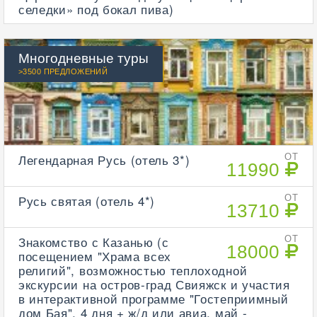
селедки» под бокал пива)
Многодневные туры
>3500 ПРЕДЛОЖЕНИЙ
Легендарная Русь (отель 3*)
ОТ
11990
Русь святая (отель 4*)
ОТ
13710
Знакомство с Казанью (с
ОТ
18000
посещением "Храма всех
религий", возможностью теплоходной
экскурсии на остров-град Свияжск и участия
в интерактивной программе "Гостеприимный
дом Бая", 4 дня + ж/д или авиа, май -