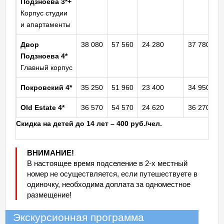
Подзноева 3*+
Корпус студии
и апартаменты
Двор
38 080
57 560
24 280
37 780
Подзноева 4*
Главный корпус
Покровский 4*
35 250
51 960
23 400
34 950
Old Estate
4*
36 570
54 570
24 620
36 270
Скидка на детей до 14 лет – 400 руб./чел.
ВНИМАНИЕ!
В настоящее время подселение в 2-х местный
номер не осуществляется, если путешествуете в
одиночку, необходима доплата за одноместное
размещение!
Экскурсионная программа