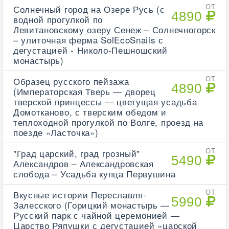
Солнечный город на Озере Русь (с
ОТ
4890
водной прогулкой по
Левитановскому озеру Сенеж – Солнечногорск
– улиточная ферма SolEcoSnails с
дегустацией - Николо-Пешношский
монастырь)
Образец русского пейзажа
ОТ
4890
(Императорская Тверь — дворец
тверской принцессы — цветущая усадьба
Домотканово, с тверским обедом и
теплоходной прогулкой по Волге, проезд на
поезде «Ласточка»)
"Град царский, град грозный"
ОТ
5490
Александров – Александровская
слобода – Усадьба купца Первушина
Вкусные истории Переславля-
ОТ
5990
Залесского (Горицкий монастырь —
Русский парк с чайной церемонией —
Царство Ряпушки с дегустацией «царской