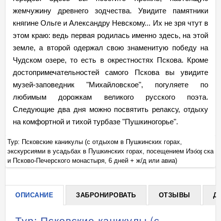
жемчужину древнего зодчества. Увидите памятники
княгине Ольге и Александру Невскому... Их не зря чтут в
этом краю: ведь первая родилась именно здесь, на этой
земле, а второй одержал свою знаменитую победу на
Чудском озере, то есть в окрестностях Пскова. Кроме
достопримечательностей самого Пскова вы увидите
музей-заповедник "Михайловское", погуляете по
любимым дорожкам великого русского поэта.
Следующие два дня можно посвятить релаксу, отдыху
на комфортной и тихой турбазе "Пушкиногорье".
Тур: Псковские каникулы (с отдыхом в Пушкинских горах,
Ту
ска
экскурсиями в усадьбах в Пушкинских горах, посещением Изборска
эк
+
и Псково-Печерского монастыря, 6 дней + ж/д или авиа)
и 
ОПИСАНИЕ
ЗАБРОНИРОВАТЬ
ОТЗЫВЫ
Д
Тур: Псковские каникулы (с