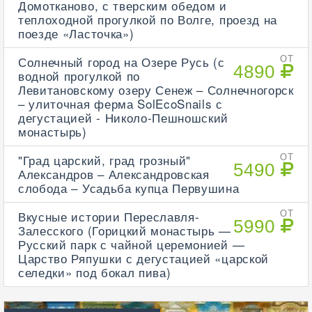
Домотканово, с тверским обедом и
теплоходной прогулкой по Волге, проезд на
поезде «Ласточка»)
Солнечный город на Озере Русь (с
ОТ
4890
водной прогулкой по
Левитановскому озеру Сенеж – Солнечногорск
– улиточная ферма SolEcoSnails с
дегустацией - Николо-Пешношский
монастырь)
"Град царский, град грозный"
ОТ
5490
Александров – Александровская
слобода – Усадьба купца Первушина
Вкусные истории Переславля-
ОТ
5990
Залесского (Горицкий монастырь —
Русский парк с чайной церемонией —
Царство Ряпушки с дегустацией «царской
селедки» под бокал пива)