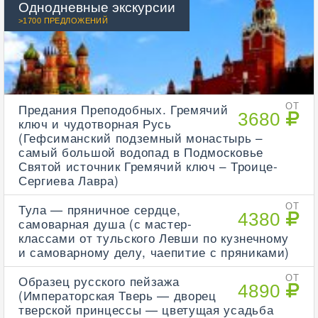
Однодневные экскурсии
>1700 ПРЕДЛОЖЕНИЙ
Предания Преподобных. Гремячий
ОТ
3680
ключ и чудотворная Русь
(Гефсиманский подземный монастырь –
самый большой водопад в Подмосковье
Святой источник Гремячий ключ – Троице-
Сергиева Лавра)
Тула — пряничное сердце,
ОТ
4380
самоварная душа (с мастер-
классами от тульского Левши по кузнечному
и самоварному делу, чаепитие с пряниками)
Образец русского пейзажа
ОТ
4890
(Императорская Тверь — дворец
тверской принцессы — цветущая усадьба