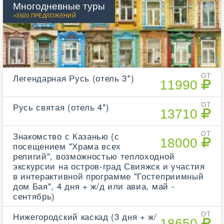
Многодневные туры
>3500 ПРЕДЛОЖЕНИЙ
Легендарная Русь (отель 3*)
ОТ
11990
Русь святая (отель 4*)
ОТ
13710
Знакомство с Казанью (с
ОТ
18000
посещением "Храма всех
религий", возможностью теплоходной
экскурсии на остров-град Свияжск и участия
в интерактивной программе "Гостеприимный
дом Бая", 4 дня + ж/д или авиа, май -
сентябрь)
Нижегородский каскад (3 дня + ж/
ОТ
18650