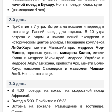
ночной поезд в Бухару.
Ночь в поезде. Класс купе
(размещение 4 чел)
2-й день
Прибытие в 7 утра. Встреча на вокзале и переезд в
гостиницу. Ранний заезд для отдыха. В 10 утра
встреча с гидом и начало пешей экскурсии в
историческом центре Бухары. Посещение комплекса
Ляби-Хауз
, мечети Магоки-Аттори,
медресе Чор-
Минор
, торговых куполов,
минарета Калян,
мечети
Калян и медресе Мири-Араб, медресе Улугбека и
медресе Абдулазизхана, крепости Арк, мечети Боло-
Хауз, мавзолея Саманидов и
мавзолея Чашма-
Аюб.
Ночь в гостинице.
3-й день
В 4:00 проводы на вокзал на скоростной поезд
Афросиаб.
Выезд в 5:00. Прибытие в 06:33.
Встреча на вокзале. Размещение в гостинице.
Отдых.