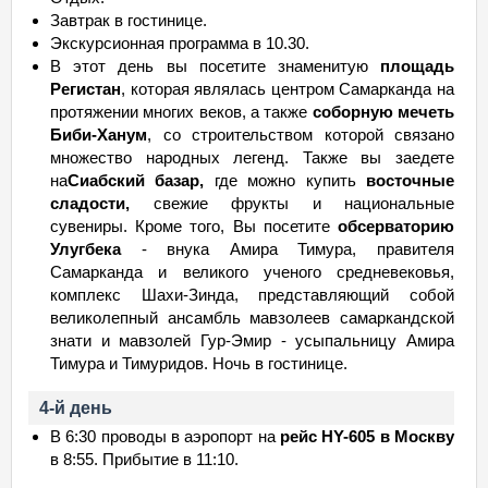
Завтрак в гостинице.
Экскурсионная программа в 10.30.
В этот день вы посетите знаменитую
площадь
Регистан
, которая являлась центром Самарканда на
протяжении многих веков, а также
соборную мечеть
Биби-Ханум
, со строительством которой связано
множество народных легенд. Также вы заедете
на
Сиабский базар,
где можно купить
восточные
сладости,
свежие фрукты и национальные
сувениры. Кроме того, Вы посетите
обсерваторию
Улугбека
- внука Амира Тимура, правителя
Самарканда и великого ученого средневековья,
комплекс Шахи-Зинда, представляющий собой
великолепный ансамбль мавзолеев самаркандской
знати и мавзолей Гур-Эмир - усыпальницу Амира
Тимура и Тимуридов. Ночь в гостинице.
4-й день
В 6:30 проводы в аэропорт на
рейс HY-605 в Москву
в 8:55. Прибытие в 11:10.