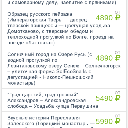
и самоварному делу, чаепитие с пряниками)
Образец русского пейзажа
ОТ
4890
(Императорская Тверь — дворец
тверской принцессы — цветущая усадьба
Домотканово, с тверским обедом и
теплоходной прогулкой по Волге, проезд на
поезде «Ласточка»)
Солнечный город на Озере Русь (с
ОТ
4890
водной прогулкой по
Левитановскому озеру Сенеж – Солнечногорск
– улиточная ферма SolEcoSnails с
дегустацией - Николо-Пешношский
монастырь)
"Град царский, град грозный"
ОТ
5490
Александров – Александровская
слобода – Усадьба купца Первушина
Вкусные истории Переславля-
ОТ
5990
Залесского (Горицкий монастырь —