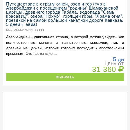
Путешествие в страну огней, озёр и гор (тур в
Азербайджан с посещением "родины" Шамаханской
царицы, древнего города Габала, водопада "Семь
красавиц", озера "Нохур", горящей горы, "Храма огня",
поездкой на самой большой канатной дороге Кавказа,
5 дней + авиа)
КОД ЭКСКУРСИИ:
18164
Азербайджан - уникальная страна, в которой можно увидеть как
величественные мечети и таинственные мавзолеи, так и
древнейшие церкви, история которых восходит к апостольским
временам. Это настоящие ...
5
дн
ЦЕНА ОТ
31 360
ВЫБРАТЬ