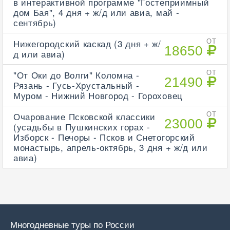
в интерактивной программе "Гостеприимный
дом Бая", 4 дня + ж/д или авиа, май -
сентябрь)
Нижегородский каскад (3 дня + ж/
ОТ
18650
д или авиа)
"От Оки до Волги" Коломна -
ОТ
21490
Рязань - Гусь-Хрустальный -
Муром - Нижний Новгород - Гороховец
Очарование Псковской классики
ОТ
23000
(усадьбы в Пушкинских горах -
Изборск - Печоры - Псков и Снетогорский
монастырь, апрель-октябрь, 3 дня + ж/д или
авиа)
Многодневные туры по России