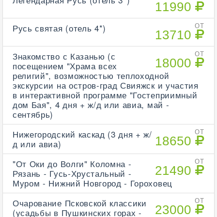
11990
Русь святая (отель 4*)
ОТ
13710
Знакомство с Казанью (с
ОТ
18000
посещением "Храма всех
религий", возможностью теплоходной
экскурсии на остров-град Свияжск и участия
в интерактивной программе "Гостеприимный
дом Бая", 4 дня + ж/д или авиа, май -
сентябрь)
Нижегородский каскад (3 дня + ж/
ОТ
18650
д или авиа)
"От Оки до Волги" Коломна -
ОТ
21490
Рязань - Гусь-Хрустальный -
Муром - Нижний Новгород - Гороховец
Очарование Псковской классики
ОТ
23000
(усадьбы в Пушкинских горах -