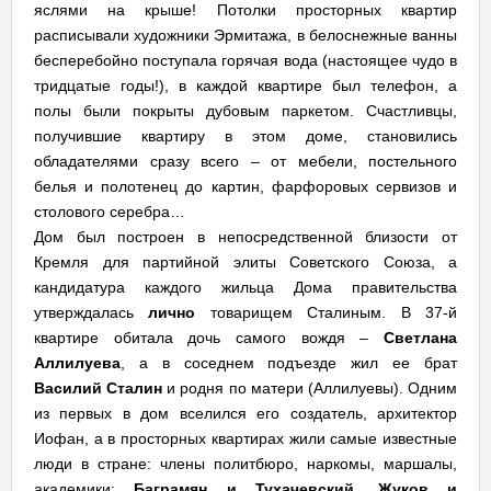
яслями на крыше! Потолки просторных квартир
расписывали художники Эрмитажа, в белоснежные ванны
бесперебойно поступала горячая вода (настоящее чудо в
тридцатые годы!), в каждой квартире был телефон, а
полы были покрыты дубовым паркетом. Счастливцы,
получившие квартиру в этом доме, становились
обладателями сразу всего – от мебели, постельного
белья и полотенец до картин, фарфоровых сервизов и
столового серебра…
Дом был построен в непосредственной близости от
Кремля для партийной элиты Советского Союза, а
кандидатура каждого жильца Дома правительства
утверждалась
лично
товарищем Сталиным. В 37-й
квартире обитала дочь самого вождя –
Светлана
Аллилуева
, а в соседнем подъезде жил ее брат
Василий Сталин
и родня по матери (Аллилуевы). Одним
из первых в дом вселился его создатель, архитектор
Иофан, а в просторных квартирах жили самые известные
люди в стране: члены политбюро, наркомы, маршалы,
академики:
Баграмян и Тухачевский, Жуков и