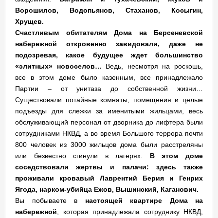
Ворошилов, Водопьянов, Стаханов, Косыгин,
Хрущев.
Счастливым обитателям Дома на Берсеневской
набережной откровенно завидовали, даже не
подозревая, какое будущее ждет большинство
«элитных» новоселов…
Ведь, несмотря на роскошь,
все в этом доме было казенным, все принадлежало
Партии – от унитаза до собственной жизни…
Существовали потайные комнаты, помещения и целые
подъезды для слежки за именитыми жильцами, весь
обслуживающий персонал от дворника до лифтера были
сотрудниками НКВД, а во время Большого террора почти
800 человек из 3000 жильцов дома были расстреляны
или безвестно сгинули в лагерях.
В этом доме
соседствовали жертвы и палачи: здесь также
проживали кровавый Лаврентий Берия и Генрих
Ягода, нарком-убийца Ежов, Вышинский, Каганович.
Вы побываете в
настоящей квартире Дома на
набережной
, которая принадлежала сотруднику НКВД,