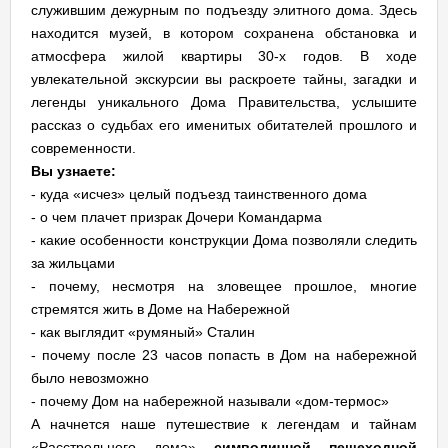
служившим дежурным по подъезду элитного дома. Здесь
находится музей, в котором сохранена обстановка и
атмосфера жилой квартиры 30-х годов. В ходе
увлекательной экскурсии вы раскроете тайны, загадки и
легенды уникального Дома Правительства, услышите
рассказ о судьбах его именитых обитателей прошлого и
современности.
Вы узнаете:
- куда «исчез» целый подъезд таинственного дома
- о чем плачет призрак Дочери Командарма
- какие особенности конструкции Дома позволяли следить
за жильцами
- почему, несмотря на зловещее прошлое, многие
стремятся жить в Доме на Набережной
- как выглядит «румяный» Сталин
- почему после 23 часов попасть в Дом на набережной
было невозможно
- почему Дом на набережной называли «дом-термос»
А начнется наше путешествие к легендам и тайнам
«Расстрельного дома»
символичной
пешеходной