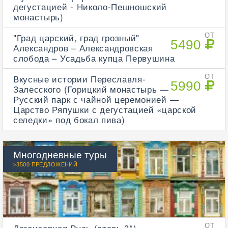
дегустацией - Николо-Пешношский
монастырь)
"Град царский, град грозный"
ОТ
5490
Александров – Александровская
слобода – Усадьба купца Первушина
Вкусные истории Переславля-
ОТ
5990
Залесского (Горицкий монастырь —
Русский парк с чайной церемонией —
Царство Ряпушки с дегустацией «царской
селедки» под бокал пива)
Многодневные туры
>3500 ПРЕДЛОЖЕНИЙ
Легендарная Русь (отель 3*)
ОТ