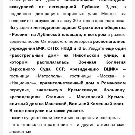
экскурсией от легендарной Лубянки
. Здесь, в
подлинных декорациях старинных улиц Москвы вы
совершите погружение в эпоху 30-х годов прошлого века.
Вы увидите
легендарное здание Страхового общества
«Россия» на Лубянской площади, в котором
в разные
времена после Октябрьского переворота
располагались
учреждения ВЧК, ОГПУ, НКВД и КГБ.
Увидите
еще один
«расстрельный дом» на Никольской улице, в
котором располагалась Военная Коллегия
Верховного Суда ССР, «резиденцию ВЦИК»
–
гостиницу «Метрополь», гостиницы «Москва» и
«Националь»,
правительственный дом в Романовом
переулке, знаменитую Кремлевскую больницу,
«резиденцию» Сталина – Московский Кремль,
элитный дом на Манежной, Большой Каменный мост.
В ходе прогулки вы также узнаете:
- какие существовали «лимиты» на аресты и расстрелы
- кто относился к категории «…и другие антисоветские
элементы»