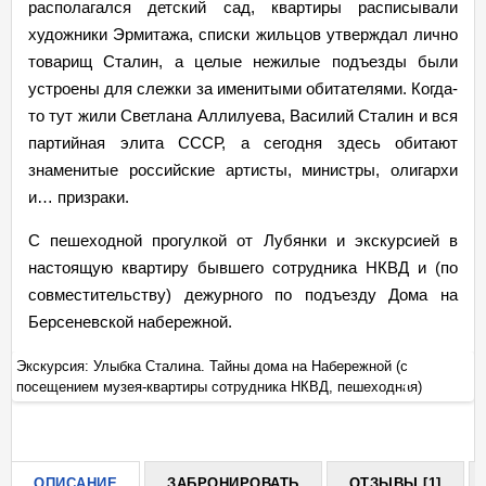
располагался детский сад, квартиры расписывали
художники Эрмитажа, списки жильцов утверждал лично
товарищ Сталин, а целые нежилые подъезды были
устроены для слежки за именитыми обитателями. Когда-
то тут жили Светлана Аллилуева, Василий Сталин и вся
партийная элита СССР, а сегодня здесь обитают
знаменитые российские артисты, министры, олигархи
и… призраки.
С пешеходной прогулкой от Лубянки и экскурсией в
настоящую квартиру бывшего сотрудника НКВД и (по
совместительству) дежурного по подъезду Дома на
Берсеневской набережной.
Экскурсия: Улыбка Сталина. Тайны дома на Набережной (с
Эк
посещением музея-квартиры сотрудника НКВД, пешеходная)
по
+
ОПИСАНИЕ
ЗАБРОНИРОВАТЬ
ОТЗЫВЫ [1]