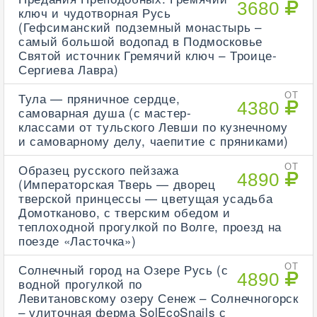
3680
ключ и чудотворная Русь
(Гефсиманский подземный монастырь –
самый большой водопад в Подмосковье
Святой источник Гремячий ключ – Троице-
Сергиева Лавра)
Тула — пряничное сердце,
ОТ
4380
самоварная душа (с мастер-
классами от тульского Левши по кузнечному
и самоварному делу, чаепитие с пряниками)
Образец русского пейзажа
ОТ
4890
(Императорская Тверь — дворец
тверской принцессы — цветущая усадьба
Домотканово, с тверским обедом и
теплоходной прогулкой по Волге, проезд на
поезде «Ласточка»)
Солнечный город на Озере Русь (с
ОТ
4890
водной прогулкой по
Левитановскому озеру Сенеж – Солнечногорск
– улиточная ферма SolEcoSnails с