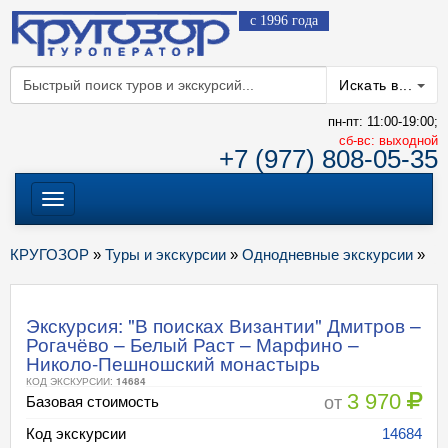
с 1996 года
Искать в...
пн-пт: 11:00-19:00;
cб-вс: выходной
+7 (977) 808-05-35
Меню
КРУГОЗОР
»
Туры и экскурсии
»
Однодневные экскурсии
»
Экскурсия: "В поисках Византии" Дмитров –
Рогачёво – Белый Раст – Марфино –
Николо-Пешношский монастырь
КОД ЭКСКУРСИИ:
14684
3 970
от
Базовая стоимость
Код экскурсии
14684