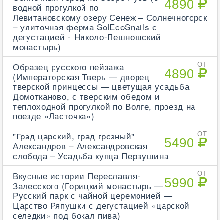
4890
водной прогулкой по
Левитановскому озеру Сенеж – Солнечногорск
– улиточная ферма SolEcoSnails с
дегустацией - Николо-Пешношский
монастырь)
Образец русского пейзажа
ОТ
4890
(Императорская Тверь — дворец
тверской принцессы — цветущая усадьба
Домотканово, с тверским обедом и
теплоходной прогулкой по Волге, проезд на
поезде «Ласточка»)
"Град царский, град грозный"
ОТ
5490
Александров – Александровская
слобода – Усадьба купца Первушина
Вкусные истории Переславля-
ОТ
5990
Залесского (Горицкий монастырь —
Русский парк с чайной церемонией —
Царство Ряпушки с дегустацией «царской
селедки» под бокал пива)