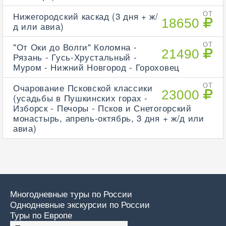
Нижегородский каскад (3 дня + ж/
ОТ
18650
д или авиа)
"От Оки до Волги" Коломна -
ОТ
21490
Рязань - Гусь-Хрустальный -
Муром - Нижний Новгород - Гороховец
Очарование Псковской классики
ОТ
23000
(усадьбы в Пушкинских горах -
Изборск - Печоры - Псков и Снетогорский
монастырь, апрель-октябрь, 3 дня + ж/д или
авиа)
Многодневные туры по России
Однодневные экскурсии по России
Туры по Европе