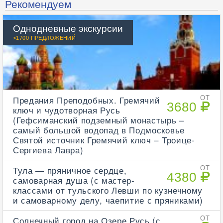
Рекомендуем
Однодневные экскурсии
>1700 ПРЕДЛОЖЕНИЙ
Предания Преподобных. Гремячий
ОТ
3680
ключ и чудотворная Русь
(Гефсиманский подземный монастырь –
самый большой водопад в Подмосковье
Святой источник Гремячий ключ – Троице-
Сергиева Лавра)
Тула — пряничное сердце,
ОТ
4380
самоварная душа (с мастер-
классами от тульского Левши по кузнечному
и самоварному делу, чаепитие с пряниками)
Солнечный город на Озере Русь (с
ОТ