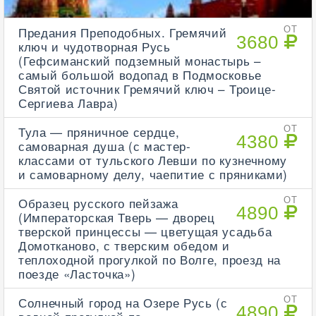
Предания Преподобных. Гремячий
ОТ
3680
ключ и чудотворная Русь
(Гефсиманский подземный монастырь –
самый большой водопад в Подмосковье
Святой источник Гремячий ключ – Троице-
Сергиева Лавра)
Тула — пряничное сердце,
ОТ
4380
самоварная душа (с мастер-
классами от тульского Левши по кузнечному
и самоварному делу, чаепитие с пряниками)
Образец русского пейзажа
ОТ
4890
(Императорская Тверь — дворец
тверской принцессы — цветущая усадьба
Домотканово, с тверским обедом и
теплоходной прогулкой по Волге, проезд на
поезде «Ласточка»)
Солнечный город на Озере Русь (с
ОТ
4890