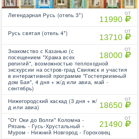
Легендарная Русь (отель 3*)
ОТ
11990
Русь святая (отель 4*)
ОТ
13710
Знакомство с Казанью (с
ОТ
18000
посещением "Храма всех
религий", возможностью теплоходной
экскурсии на остров-град Свияжск и участия
в интерактивной программе "Гостеприимный
дом Бая", 4 дня + ж/д или авиа, май -
сентябрь)
Нижегородский каскад (3 дня + ж/
ОТ
18650
д или авиа)
"От Оки до Волги" Коломна -
ОТ
21490
Рязань - Гусь-Хрустальный -
Муром - Нижний Новгород - Гороховец