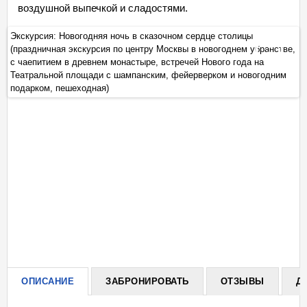
воздушной выпечкой и сладостями.
Экскурсия: Новогодняя ночь в сказочном сердце столицы
Эк
е,
(праздничная экскурсия по центру Москвы в новогоднем убранстве,
(п
+
с чаепитием в древнем монастыре, встречей Нового года на
с 
Театральной площади с шампанским, фейерверком и новогодним
Те
подарком, пешеходная)
по
ОПИСАНИЕ
ЗАБРОНИРОВАТЬ
ОТЗЫВЫ
Д