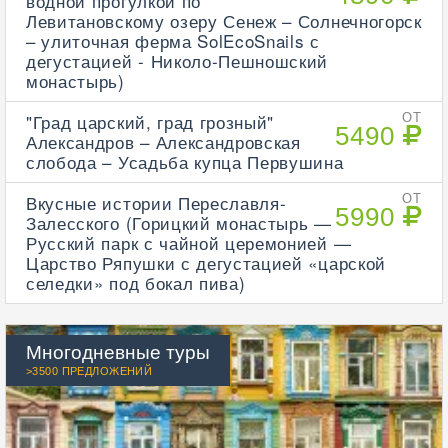
водной прогулкой по
Левитановскому озеру Сенеж – Солнечногорск
– улиточная ферма SolEcoSnails с
дегустацией - Николо-Пешношский
монастырь)
"Град царский, град грозный"
ОТ
5490
Александров – Александровская
слобода – Усадьба купца Первушина
Вкусные истории Переславля-
ОТ
5990
Залесского (Горицкий монастырь —
Русский парк с чайной церемонией —
Царство Ряпушки с дегустацией «царской
селедки» под бокал пива)
Многодневные туры
>3500 ПРЕДЛОЖЕНИЙ