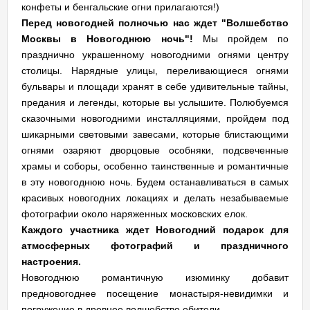
конфеты и бенгальские огни прилагаются!)
Перед новогодней полночью нас ждет "Волшебство
Москвы в Новогоднюю ночь"!
Мы пройдем по
празднично украшенному новогодними огнями центру
столицы. Нарядные улицы, переливающиеся огнями
бульвары и площади хранят в себе удивительные тайны,
предания и легенды, которые вы услышите. Полюбуемся
сказочными новогодними инсталляциями, пройдем под
шикарными световыми завесами, которые блистающими
огнями озаряют дворцовые особняки, подсвеченные
храмы и соборы, особенно таинственные и романтичные
в эту новогоднюю ночь. Будем останавливаться в самых
красивых новогодних локациях и делать незабываемые
фотографии около наряженных московских елок.
Каждого участника ждет Новогодний подарок для
атмосферных фотографий и праздничного
настроения.
Новогоднюю романтичную изюминку добавит
предновогоднее посещение монастыря-невидимки и
погружение в древнее волшебство обители.