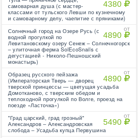
4380
самоварная душа (с мастер-
классами от тульского Левши по кузнечному
и самоварному делу, чаепитие с пряниками)
Солнечный город на Озере Русь (с
ОТ
4890
водной прогулкой по
Левитановскому озеру Сенеж – Солнечногорск
– улиточная ферма SolEcoSnails с
дегустацией - Николо-Пешношский
монастырь)
Образец русского пейзажа
ОТ
4890
(Императорская Тверь — дворец
тверской принцессы — цветущая усадьба
Домотканово, с тверским обедом и
теплоходной прогулкой по Волге, проезд на
поезде «Ласточка»)
"Град царский, град грозный"
ОТ
5490
Александров – Александровская
слобода – Усадьба купца Первушина