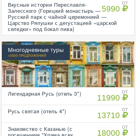
Вкусные истории Переславля-
ОТ
5990
Залесского (Горицкий монастырь —
Русский парк с чайной церемонией —
Царство Ряпушки с дегустацией «царской
селедки» под бокал пива)
Многодневные туры
>3500 ПРЕДЛОЖЕНИЙ
Легендарная Русь (отель 3*)
ОТ
11990
Русь святая (отель 4*)
ОТ
13710
Знакомство с Казанью (с
ОТ
18000
посещением "Храма всех