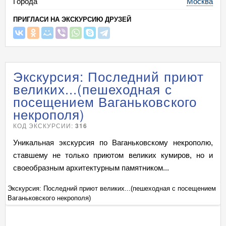
Города
Москва
ПРИГЛАСИ НА ЭКСКУРСИЮ ДРУЗЕЙ
Экскурсия: Последний приют
великих...(пешеходная с
посещением Ваганьковского
некрополя)
КОД ЭКСКУРСИИ:
316
Уникальная экскурсия по Ваганьковскому некрополю,
ставшему не только приютом великих кумиров, но и
своеобразным архитектурным памятником...
ем
Экскурсия: Последний приют великих...(пешеходная с посещением
Эк
Ваганьковского некрополя)
Ва
+