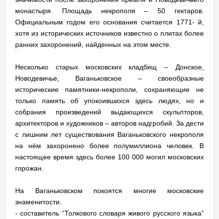
монастыря. Площадь некрополя – 50 гектаров.
Официальным годом его основания считается 1771- й,
хотя из исторических источников известно о плитах более
ранних захоронений, найденных на этом месте.
Несколько старых московских кладбищ – Донское,
Новодевичье, Ваганьковское – своеобразные
исторические памятники-некрополи, сохраняющие не
только память об упокоившихся здесь людях, но и
собрания произведений выдающихся скульпторов,
архитекторов и художников – авторов надгробий. За дести
с лишним лет существования Ваганьковского некрополя
на нём захоронено более полумиллиона человек. В
настоящее время здесь более 100 000 могил московских
горожан.
На Ваганьковском покоятся многие московские
знаменитости.
- составитель “Толкового словаря живого русского языка”