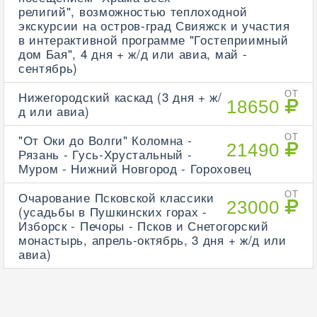
религий", возможностью теплоходной
экскурсии на остров-град Свияжск и участия
в интерактивной программе "Гостеприимный
дом Бая", 4 дня + ж/д или авиа, май -
сентябрь)
Нижегородский каскад (3 дня + ж/
ОТ
18650
д или авиа)
"От Оки до Волги" Коломна -
ОТ
21490
Рязань - Гусь-Хрустальный -
Муром - Нижний Новгород - Гороховец
Очарование Псковской классики
ОТ
23000
(усадьбы в Пушкинских горах -
Изборск - Печоры - Псков и Снетогорский
монастырь, апрель-октябрь, 3 дня + ж/д или
авиа)