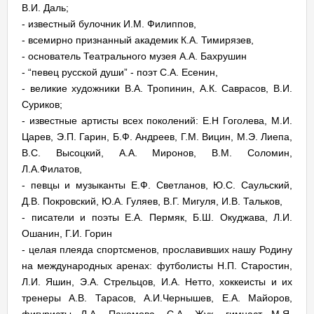
В.И. Даль;
- известный булочник И.М. Филиппов,
- всемирно признанный академик К.А. Тимирязев,
- основатель Театрального музея А.А. Бахрушин
- “певец русской души” - поэт С.А. Есенин,
- великие художники В.А. Тропинин, А.К. Саврасов, В.И.
Суриков;
- известные артисты всех поколений: Е.Н Гоголева, М.И.
Царев, Э.П. Гарин, Б.Ф. Андреев, Г.М. Вицин, М.Э. Лиепа,
В.С. Высоцкий, А.А. Миронов, В.М. Соломин,
Л.А.Филатов,
- певцы и музыканты Е.Ф. Светланов, Ю.С. Саульский,
Д.В. Покровский, Ю.А. Гуляев, В.Г. Мигуля, И.В. Тальков,
- писатели и поэты Е.А. Пермяк, Б.Ш. Окуджава, Л.И.
Ошанин, Г.И. Горин
- целая плеяда спортсменов, прославивших нашу Родину
на международных аренах: футболисты Н.П. Старостин,
Л.И. Яшин, Э.А. Стрельцов, И.А. Нетто, хоккеисты и их
тренеры А.В. Тарасов, А.И.Чернышев, Е.А. Майоров,