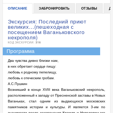
ОПИСАНИЕ
ЗАБРОНИРОВАТЬ
ОТЗЫВЫ
Д
Экскурсия: Последний приют
великих...(пешеходная с
посещением Ваганьковского
некрополя)
КОД ЭКСКУРСИИ:
316
Программа
Два чувства дивно близки нам,
в них обретает сердце пищу:
любовь к родному пепелищу,
любовь к отеческим гробам.
А.С.Пушкин
Возникший в конце XVIII века Ваганьковский некрополь,
расположенный к западу от Пресненской заставы в Новых
Ваганьках, стал одним из выдающихся московских
памятников истории и культуры. И является 3-им по
значимости после захоронения Кремля и Новодевичьего