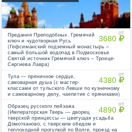
Предания Преподобных. Гремячий
ОТ
3680
ключ и чудотворная Русь
(Гефсиманский подземный монастырь –
самый большой водопад в Подмосковье
Святой источник Гремячий ключ – Троице-
Сергиева Лавра)
Тула — пряничное сердце,
ОТ
4380
самоварная душа (с мастер-
классами от тульского Левши по кузнечному
и самоварному делу, чаепитие с пряниками)
Образец русского пейзажа
ОТ
4890
(Императорская Тверь — дворец
тверской принцессы — цветущая усадьба
Домотканово, с тверским обедом и
теплоходной прогулкой по Волге, проезд на