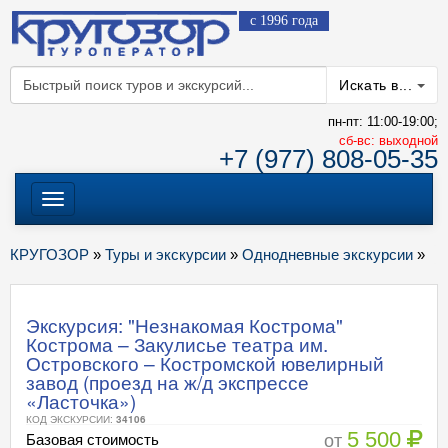
с 1996 года
Искать в...
пн-пт: 11:00-19:00;
cб-вс: выходной
+7 (977) 808-05-35
Меню
КРУГОЗОР
»
Туры и экскурсии
»
Однодневные экскурсии
»
Экскурсия: "Незнакомая Кострома"
Кострома – Закулисье театра им.
Островского – Костромской ювелирный
завод (проезд на ж/д экспрессе
«Ласточка»)
КОД ЭКСКУРСИИ:
34106
5 500
от
Базовая стоимость