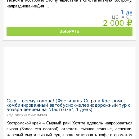
весной в Костроме! Это путешествие в блистательную Кострому,
напразднованиеДня ...
1
дн
ЦЕНА ОТ
2 000
ВЫБРАТЬ
Сыр – всему голова! (Фестиваль Сыра в Костроме,
комбинированный автобусно-железнодорожный тур с
возвращением на "Ласточке", 1 день)
КОД ЭКСКУРСИИ:
34369
Костромской край – Сырный рай! Хотите вдоволь напробоваться
сыров (более ста сортов!), отведать сырное печенье, лепешки,
жареный сыр и сырный суп, продегустировать кофе с ароматом