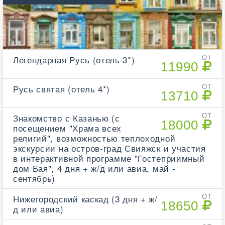
Легендарная Русь (отель 3*)
ОТ
11990
Русь святая (отель 4*)
ОТ
13710
Знакомство с Казанью (с
ОТ
18000
посещением "Храма всех
религий", возможностью теплоходной
экскурсии на остров-град Свияжск и участия
в интерактивной программе "Гостеприимный
дом Бая", 4 дня + ж/д или авиа, май -
сентябрь)
Нижегородский каскад (3 дня + ж/
ОТ
18650
д или авиа)