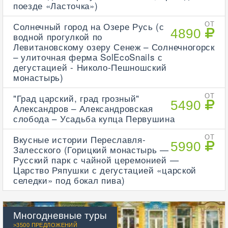
поезде «Ласточка»)
Солнечный город на Озере Русь (с
ОТ
4890
водной прогулкой по
Левитановскому озеру Сенеж – Солнечногорск
– улиточная ферма SolEcoSnails с
дегустацией - Николо-Пешношский
монастырь)
"Град царский, град грозный"
ОТ
5490
Александров – Александровская
слобода – Усадьба купца Первушина
Вкусные истории Переславля-
ОТ
5990
Залесского (Горицкий монастырь —
Русский парк с чайной церемонией —
Царство Ряпушки с дегустацией «царской
селедки» под бокал пива)
Многодневные туры
>3500 ПРЕДЛОЖЕНИЙ